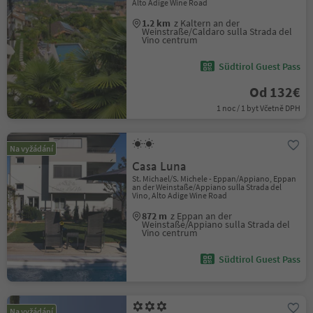
Alto Adige Wine Road
1.2 km
z Kaltern an der
Weinstraße/Caldaro sulla Strada del
Vino centrum
Südtirol Guest Pass
Od 132€
1 noc / 1 byt Včetně DPH
Na vyžádání
Casa Luna
St. Michael/S. Michele - Eppan/Appiano, Eppan
an der Weinstaße/Appiano sulla Strada del
Vino, Alto Adige Wine Road
872 m
z Eppan an der
Weinstaße/Appiano sulla Strada del
Vino centrum
Südtirol Guest Pass
Na vyžádání