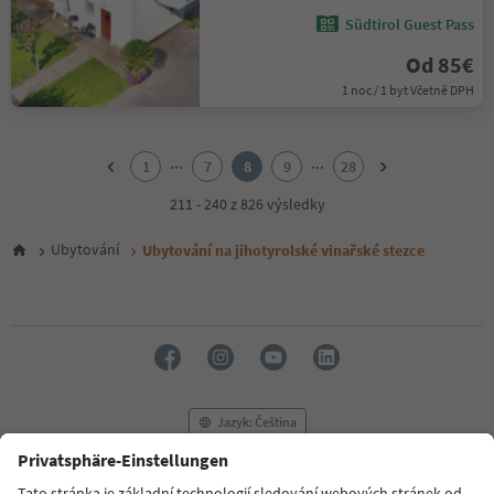
Südtirol Guest Pass
Od 85€
1 noc / 1 byt Včetně DPH
1
2
...
...
1
7
8
9
28
3
4
211 - 240 z 826 výsledky
5
6
Ubytování
Ubytování na jihotyrolské vinařské stezce
7
8
9
10
11
12
13
14
Jazyk: Čeština
15
16
17
FAQ
Kontaktujte nás
Tisk
MICE