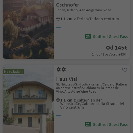
Gschnofer
Terlan/Terlano, Alto Adige Wine Road
1.1 km
z Terlan/Terlano centrum
Südtirol Guest Pass
Od 145€
1 noc / 1 byt Včetně DPH
Na vyžádání
Haus Vial
St. Nikolaus/S. Nicolò - Kaltern/Caldaro, Kaltern
an der Weinstraße/Caldaro sulla Strada del
Vino, Alto Adige Wine Road
1.1 km
z Kaltern an der
Weinstraße/Caldaro sulla Strada del
Vino centrum
Südtirol Guest Pass