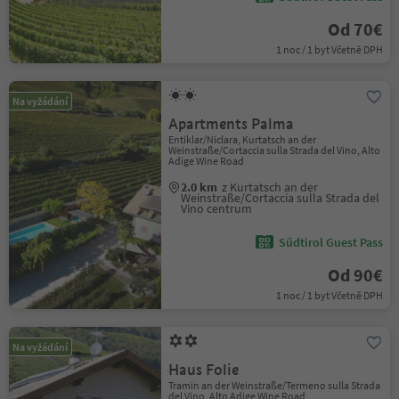
Od 70€
1 noc / 1 byt Včetně DPH
Na vyžádání
Apartments Palma
Entiklar/Niclara, Kurtatsch an der
Weinstraße/Cortaccia sulla Strada del Vino, Alto
Adige Wine Road
2.0 km
z Kurtatsch an der
Weinstraße/Cortaccia sulla Strada del
Vino centrum
Südtirol Guest Pass
Od 90€
1 noc / 1 byt Včetně DPH
Na vyžádání
Haus Folie
Tramin an der Weinstraße/Termeno sulla Strada
del Vino, Alto Adige Wine Road