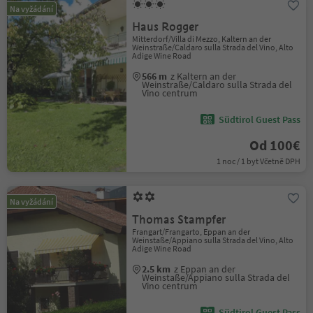
Na vyžádání
Haus Rogger
Mitterdorf/Villa di Mezzo, Kaltern an der
Weinstraße/Caldaro sulla Strada del Vino, Alto
Adige Wine Road
566 m
z Kaltern an der
Weinstraße/Caldaro sulla Strada del
Vino centrum
Südtirol Guest Pass
Od 100€
1 noc / 1 byt Včetně DPH
Na vyžádání
Thomas Stampfer
Frangart/Frangarto, Eppan an der
Weinstaße/Appiano sulla Strada del Vino, Alto
Adige Wine Road
2.5 km
z Eppan an der
Weinstaße/Appiano sulla Strada del
Vino centrum
Südtirol Guest Pass