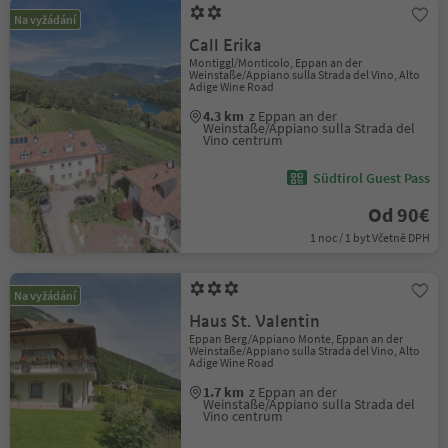
Na vyžádání
Call Erika
Montiggl/Monticolo, Eppan an der
Weinstaße/Appiano sulla Strada del Vino, Alto
Adige Wine Road
4.3 km
z Eppan an der
Weinstaße/Appiano sulla Strada del
Vino centrum
Südtirol Guest Pass
Od 90€
1 noc / 1 byt Včetně DPH
Na vyžádání
Haus St. Valentin
Eppan Berg/Appiano Monte, Eppan an der
Weinstaße/Appiano sulla Strada del Vino, Alto
Adige Wine Road
1.7 km
z Eppan an der
Weinstaße/Appiano sulla Strada del
Vino centrum