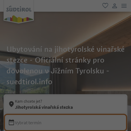
odk
oblíbené
uživatel
Ubytování na jihotyrolské vinařské
stezce - Oficiální stránky pro
dovolenou v Jižním Tyrolsku -
suedtirol.info
Kam chcete jet?
Jihotyrolská vinařská stezka
Vybrat termín