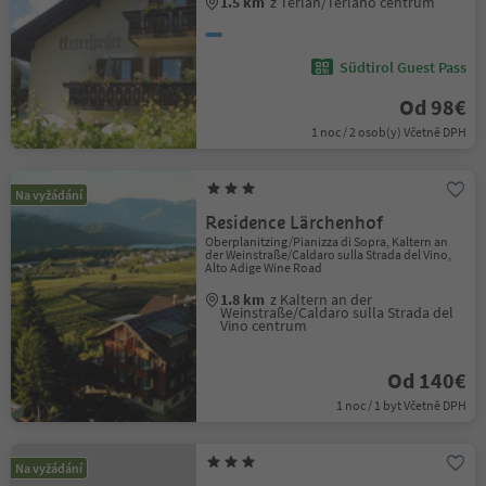
1.5 km
z Terlan/Terlano centrum
Südtirol Guest Pass
Od 98€
1 noc / 2 osob(y) Včetně DPH
Na vyžádání
Residence Lärchenhof
Oberplanitzing/Pianizza di Sopra, Kaltern an
der Weinstraße/Caldaro sulla Strada del Vino,
Alto Adige Wine Road
1.8 km
z Kaltern an der
Weinstraße/Caldaro sulla Strada del
Vino centrum
Od 140€
1 noc / 1 byt Včetně DPH
Na vyžádání