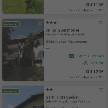
Od 110€
1 noc / 2 osob(y) Včetně DPH
Na vyžádání
Julias Guesthouse
Auer/Ora, Alto Adige Wine Road
311 m
z Auer/Ora centrum
Südtirol Guest Pass
Bett+Bike
Od 120€
1 noc / 2 osob(y) Včetně DPH
Na vyžádání
Garni Unterspeiser
Terlan/Terlano, Alto Adige Wine Road