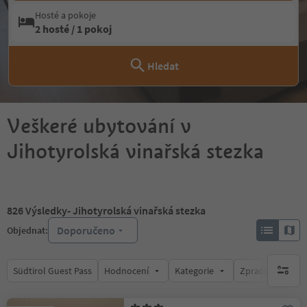
Hosté a pokoje
2 hosté / 1 pokoj
Hledat
Veškeré ubytování v
Jihotyrolská vinařská stezka
826
Výsledky
- Jihotyrolská vinařská stezka
Doporučeno
Objednat:
Südtirol Guest Pass
Hodnocení
Kategorie
Zpracovává
brak ak