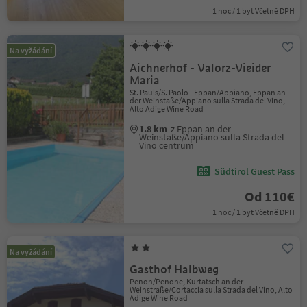
1 noc / 1 byt Včetně DPH
Na vyžádání
Aichnerhof - Valorz-Vieider
Maria
St. Pauls/S. Paolo - Eppan/Appiano, Eppan an
der Weinstaße/Appiano sulla Strada del Vino,
Alto Adige Wine Road
1.8 km
z Eppan an der
Weinstaße/Appiano sulla Strada del
Vino centrum
Südtirol Guest Pass
Od 110€
1 noc / 1 byt Včetně DPH
Na vyžádání
Gasthof Halbweg
Penon/Penone, Kurtatsch an der
Weinstraße/Cortaccia sulla Strada del Vino, Alto
Adige Wine Road