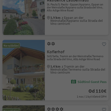
Residence Laubenhaus
St. Pauls/S. Paolo - Eppan/Appiano, Eppan an
der Weinstaße/Appiano sulla Strada del Vino,
Alto Adige Wine Road
1.9 km
z Eppan an der
Weinstaße/Appiano sulla Strada del
Vino centrum
Na vyžádání
Koflerhof
Söll/Sella, Tramin an der Weinstraße/Termeno
sulla Strada del Vino, Alto Adige Wine Road
1.4 km
z Tramin an der
Weinstraße/Termeno sulla Strada del
Vino centrum
Südtirol Guest Pass
Od 110€
1 noc / 1 byt Včetně DPH
Na vyžádání