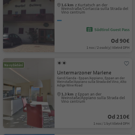
1.6 km
z Kurtatsch an der
Weinstraße/Cortaccia sulla Strada del
Vino centrum
Südtirol Guest Pass
Od 90€
1 noc / 2 osob(y) Včetně DPH
Na vyžádání
Untermarzoner Marlene
Gand/Ganda - Eppan/Appiano, Eppan an der
Weinstaße/Appiano sulla Strada del Vino, Alto
Adige Wine Road
1.3 km
z Eppan an der
Weinstaße/Appiano sulla Strada del
Vino centrum
Od 210€
1 noc / 1 byt Včetně DPH