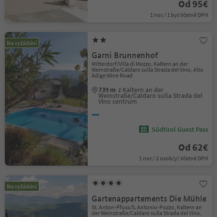
Od 95€
1 noc / 1 byt Včetně DPH
Na vyžádání
Garni Brunnenhof
Mitterdorf/Villa di Mezzo, Kaltern an der
Weinstraße/Caldaro sulla Strada del Vino, Alto
Adige Wine Road
739 m
z Kaltern an der
Weinstraße/Caldaro sulla Strada del
Vino centrum
Südtirol Guest Pass
Od 62€
1 noc / 2 osob(y) Včetně DPH
Na vyžádání
Gartenappartements Die Mühle
St. Anton-Pfuss/S. Antonio-Pozzo, Kaltern an
der Weinstraße/Caldaro sulla Strada del Vino,