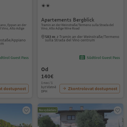
Apartements Bergblick
iano, Eppan an der
Tramin an der Weinstraße/Termeno sulla Strada del
 Vino, Alto Adige
Vino, Alto Adige Wine Road
583 m
z Tramin an der Weinstraße/Termeno
instaße/Appiano
sulla Strada del Vino centrum
rum
dtirol Guest Pass
Südtirol Guest Pass
Od
140€
1 noc / 1
byt Včetně
at dostupnost
Zkontrolovat dostupnost
DPH
Na vyžádání