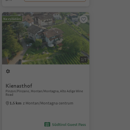
Na vyžádání
1/7
Kienasthof
Pinzon/Pinzano, Montan/Montagna, Alto Adige Wine
Road
1.5 km
z Montan/Montagna centrum
Südtirol Guest Pass