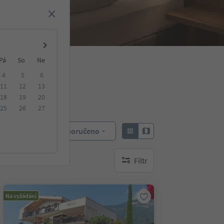
Pá
So
Ne
4
5
6
11
12
13
18
19
20
25
26
27
Doporučeno
Objednat:
Filtr
brak aktywnych filtrów
Na vyžádání