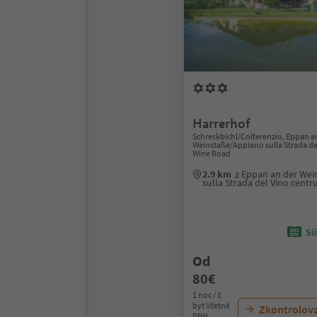
Harrerhof
Schreckbichl/Colterenzio, Eppan a
Weinstaße/Appiano sulla Strada del
Wine Road
2.9 km
z Eppan an der We
sulla Strada del Vino cent
Sü
Od
80€
1 noc / 1
byt Včetně
Zkontrolov
DPH