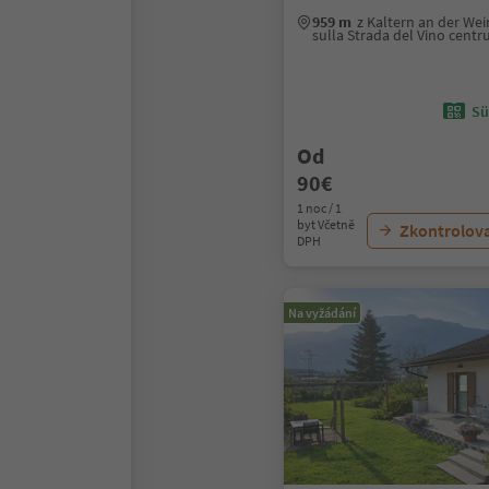
959 m
z Kaltern an der We
sulla Strada del Vino cent
Sü
Od
90€
1 noc / 1
byt Včetně
Zkontrolov
DPH
Na vyžádání