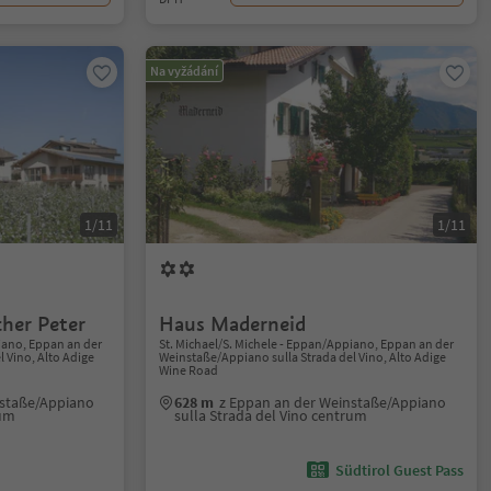
Na vyžádání
1/11
1/11
cher Peter
Haus Maderneid
iano, Eppan an der
St. Michael/S. Michele - Eppan/Appiano, Eppan an der
 Vino, Alto Adige
Weinstaße/Appiano sulla Strada del Vino, Alto Adige
Wine Road
nstaße/Appiano
628 m
z Eppan an der Weinstaße/Appiano
rum
sulla Strada del Vino centrum
Südtirol Guest Pass