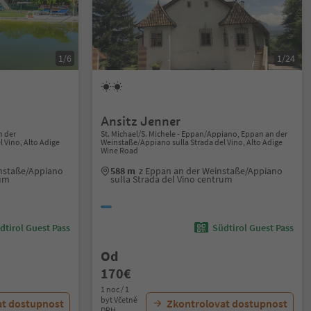
1/6
1/24
Ansitz Jenner
n der
St. Michael/S. Michele - Eppan/Appiano, Eppan an der
 Vino, Alto Adige
Weinstaße/Appiano sulla Strada del Vino, Alto Adige
Wine Road
instaße/Appiano
588 m
z Eppan an der Weinstaße/Appiano
rum
sulla Strada del Vino centrum
dtirol Guest Pass
Südtirol Guest Pass
Od
170€
1 noc / 1
byt Včetně
at dostupnost
Zkontrolovat dostupnost
DPH