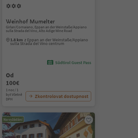
Weinhof Mumelter
Girlan/Cornaiano, Eppan an der Weinstaße/Appiano
sulla Strada del Vino, Alto Adige Wine Road
1.8 km
z Eppan an der Weinstaße/Appiano
sulla Strada del Vino centrum
Südtirol Guest Pass
Od
100€
1 noc / 1
byt Včetně
Zkontrolovat dostupnost
DPH
Na vyžádání