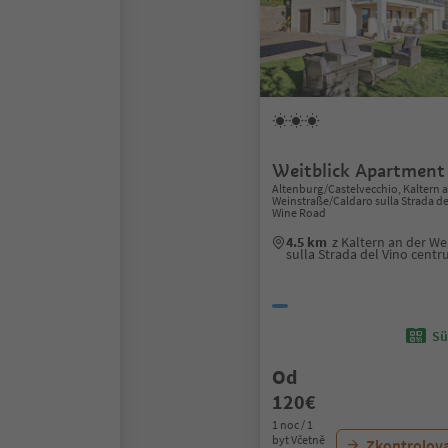
Weitblick Apartment
Altenburg/Castelvecchio, Kaltern 
Weinstraße/Caldaro sulla Strada de
Wine Road
4.5 km
z Kaltern an der W
sulla Strada del Vino cent
Sü
Od
120€
1 noc / 1
byt Včetně
Zkontrolov