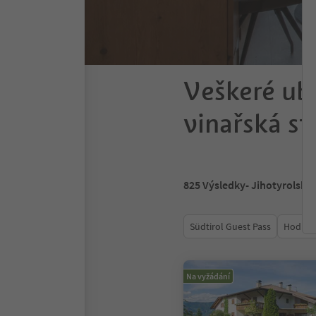
Veškeré ub
vinařská st
825
Výsledky
- Jihotyrolská
Südtirol Guest Pass
Hodnoc
Na vyžádání