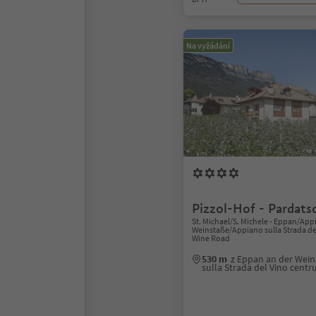
Na vyžádání
Pizzol-Hof - Pardats
St. Michael/S. Michele - Eppan/App
Weinstaße/Appiano sulla Strada del
Wine Road
530 m
z Eppan an der Wei
sulla Strada del Vino cent