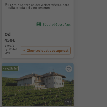
172 m
z Kaltern an der Weinstraße/Caldaro
sulla Strada del Vino centrum
Südtirol Guest Pass
Od
450€
1 noc / 1
byt Včetně
Zkontrolovat dostupnost
DPH
Na vyžádání
1/17