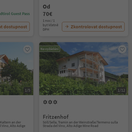
Od
70€
dtirol Guest Pass
1 noc / 1
byt Včetně
at dostupnost
Zkontrolovat dostupnost
DPH
Na vyžádání
1/5
1/12
Fritzenhof
Kaltern an der
Söll/Sella, Tramin an der Weinstraße/Termeno sulla
l Vino, Alto Adige
Strada del Vino, Alto Adige Wine Road