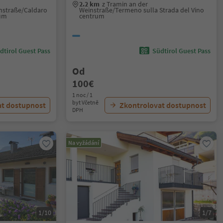
2.2 km
z Tramin an der
instraße/Caldaro
Weinstraße/Termeno sulla Strada del Vino
rum
centrum
dtirol Guest Pass
Südtirol Guest Pass
Od
100€
1 noc / 1
byt Včetně
at dostupnost
Zkontrolovat dostupnost
DPH
Na vyžádání
1/10
1/7