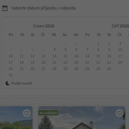
Vyberte datum příjezdu / odjezdu
Srpen
Září
ytování v Jihotyrolská
Po
Út
St
Čt
Pá
So
Ne
Po
Út
St
Čt
1
2
1
2
3
ezka
3
4
5
6
7
8
9
7
8
9
10
10
11
12
13
14
15
16
14
15
16
17
17
18
19
20
21
22
23
21
22
23
24
24
25
26
27
28
29
30
28
29
30
31
 vinařská stezka
Počet nocí:
0
ení
Kategorie
Zpracovává
Udržitelné ubytování
Na vyžádání