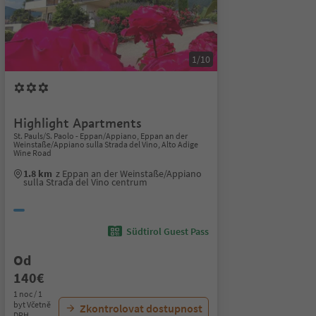
1/10
Highlight Apartments
St. Pauls/S. Paolo - Eppan/Appiano, Eppan an der
Weinstaße/Appiano sulla Strada del Vino, Alto Adige
Wine Road
1.8 km
z Eppan an der Weinstaße/Appiano
sulla Strada del Vino centrum
Südtirol Guest Pass
Od
140€
1 noc / 1
byt Včetně
Zkontrolovat dostupnost
DPH