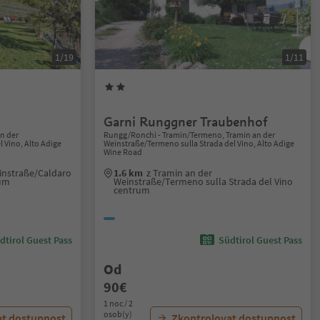
1/19
1/11
Garni Runggner Traubenhof
an der
Rungg/Ronchi - Tramin/Termeno, Tramin an der
l Vino, Alto Adige
Weinstraße/Termeno sulla Strada del Vino, Alto Adige
Wine Road
einstraße/Caldaro
1.6 km
z Tramin an der
rum
Weinstraße/Termeno sulla Strada del Vino
centrum
dtirol Guest Pass
Südtirol Guest Pass
Od
90€
1 noc / 2
osob(y)
at dostupnost
Zkontrolovat dostupnost