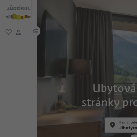
odkaz na menu
oblíbené
uživatelský odkaz
Ubytování
stránky pr
Kam chcete 