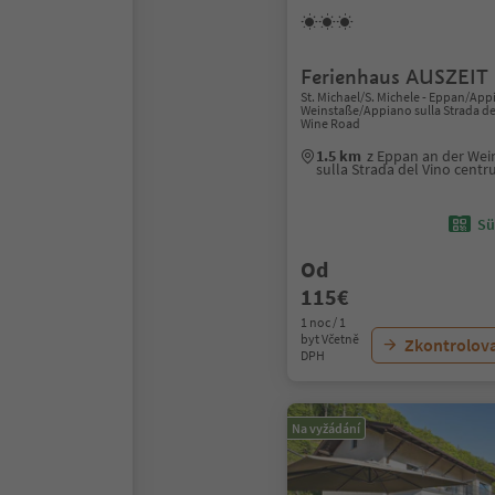
Ferienhaus AUSZEIT
St. Michael/S. Michele - Eppan/App
Weinstaße/Appiano sulla Strada del
Wine Road
1.5 km
z Eppan an der We
sulla Strada del Vino cent
Sü
Od
115€
1 noc / 1
byt Včetně
Zkontrolov
DPH
Na vyžádání