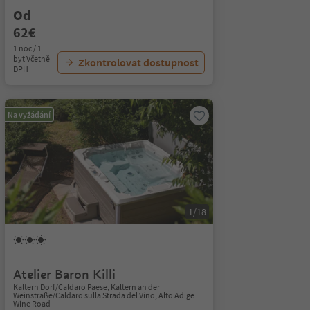
Od
62€
1 noc / 1
byt Včetně
Zkontrolovat dostupnost
DPH
Na vyžádání
1/18
Atelier Baron Killi
Kaltern Dorf/Caldaro Paese, Kaltern an der
Weinstraße/Caldaro sulla Strada del Vino, Alto Adige
Wine Road