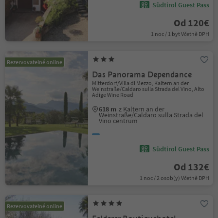
Südtirol Guest Pass
Od 120€
1 noc / 1 byt Včetně DPH
Rezervovatelné online
Das Panorama Dependance
Mitterdorf/Villa di Mezzo, Kaltern an der
Weinstraße/Caldaro sulla Strada del Vino, Alto
Adige Wine Road
618 m
z Kaltern an der
Weinstraße/Caldaro sulla Strada del
Vino centrum
Südtirol Guest Pass
Od 132€
1 noc / 2 osob(y) Včetně DPH
Rezervovatelné online