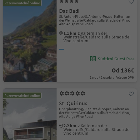
Rezervovatelné online
Das Badl
St. Anton-Pfuss/S. Antonio-Pozzo, Kaltern an
der Weinstraße/Caldaro sulla Strada del Vino,
Alto Adige Wine Road
1.1 km
z Kaltern an der
Weinstraße/Caldaro sulla Strada del
Vino centrum
Südtirol Guest Pass
Od 136€
1 noc / 2 osob(y) Včetně DPH
Rezervovatelné online
St. Quirinus
Oberplanitzing/Pianizza di Sopra, Kaltern an
der Weinstraße/Caldaro sulla Strada del Vino,
Alto Adige Wine Road
2.2 km
z Kaltern an der
Weinstraße/Caldaro sulla Strada del
Vino centrum