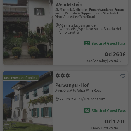
Wendelstein
St. Michael/S. Michele - Eppan/Appiano, Eppan
an der Weinstaße/Appiano sulla Strada del
Vino, Alto Adige Wine Road
467 m
z Eppan an der
Weinstaße/Appiano sulla Strada del
Vino centrum
Südtirol Guest Pass
Od 260€
1 noc / 2 osob(y) Včetně DPH
Rezervovatelné online
Perwanger-Hof
Auer/Ora, Alto Adige Wine Road
223 m
z Auer/Ora centrum
Südtirol Guest Pass
Od 120€
1 noc / 1 byt Včetně DPH