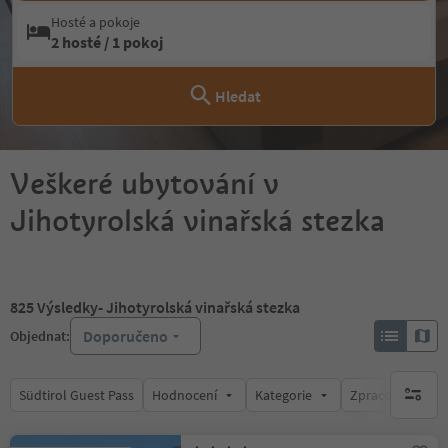
Hosté a pokoje
2 hosté / 1 pokoj
Hledat
Veškeré ubytování v
Jihotyrolská vinařská stezka
825
Výsledky
- Jihotyrolská vinařská stezka
Doporučeno
Objednat:
Südtirol Guest Pass
Hodnocení
Kategorie
Zpracovává
brak ak