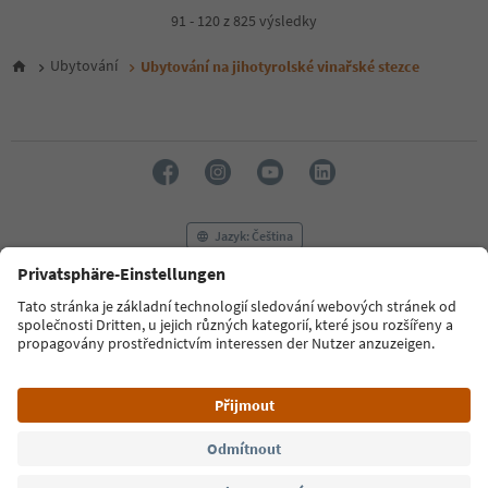
4
91 - 120 z 825 výsledky
5
6
Ubytování
Ubytování na jihotyrolské vinařské stezce
7
8
9
10
11
12
13
14
Jazyk: Čeština
15
16
17
FAQ
Kontaktujte nás
Tisk
MICE
18
Zásady ochrany osobních údajů
Podmínky a ujednání
Tiráž
19
20
Zásady používání souborů cookie
Filmová komise
O nás
21
Prohlášení o přístupnosti
South Tyrol B2B
22
23
24
© 2026 IDM Südtirol
25