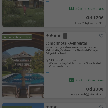
Südtirol Guest Pass
Od 120€
1 noc / 1 byt Včetně DPH
S
Rezervovatelné online
Schloßhotel-Aehrental
Kaltern Dorf/Caldaro Paese, Kaltern an der
Weinstraße/Caldaro sulla Strada del Vino, Alto
Adige Wine Road
212 m
z Kaltern an der
Weinstraße/Caldaro sulla Strada del
Vino centrum
Südtirol Guest Pass
Od 230€
1 noc / 2 osob(y) Včetně DPH