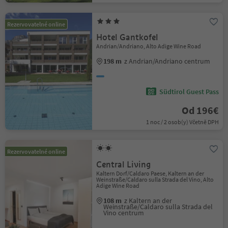
Rezervovatelné online
Hotel Gantkofel
Andrian/Andriano, Alto Adige Wine Road
198 m
z Andrian/Andriano centrum
Südtirol Guest Pass
Od 196€
1 noc / 2 osob(y) Včetně DPH
Rezervovatelné online
Central Living
Kaltern Dorf/Caldaro Paese, Kaltern an der
Weinstraße/Caldaro sulla Strada del Vino, Alto
Adige Wine Road
108 m
z Kaltern an der
Weinstraße/Caldaro sulla Strada del
Vino centrum