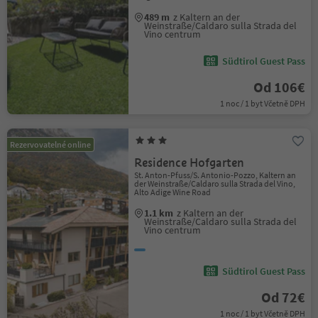
489 m
z Kaltern an der
Weinstraße/Caldaro sulla Strada del
Vino centrum
Südtirol Guest Pass
Od 106€
1 noc / 1 byt Včetně DPH
Rezervovatelné online
Residence Hofgarten
St. Anton-Pfuss/S. Antonio-Pozzo, Kaltern an
der Weinstraße/Caldaro sulla Strada del Vino,
Alto Adige Wine Road
1.1 km
z Kaltern an der
Weinstraße/Caldaro sulla Strada del
Vino centrum
Südtirol Guest Pass
Od 72€
1 noc / 1 byt Včetně DPH