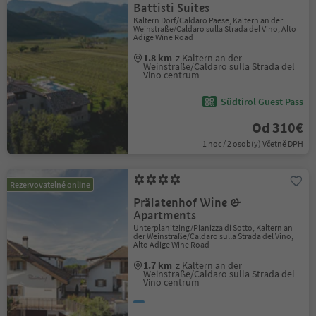
Battisti Suites
Kaltern Dorf/Caldaro Paese, Kaltern an der
Weinstraße/Caldaro sulla Strada del Vino, Alto
Adige Wine Road
1.8 km
z Kaltern an der
Weinstraße/Caldaro sulla Strada del
Vino centrum
Südtirol Guest Pass
Od 310€
1 noc / 2 osob(y) Včetně DPH
Rezervovatelné online
Prälatenhof Wine &
Apartments
Unterplanitzing/Pianizza di Sotto, Kaltern an
der Weinstraße/Caldaro sulla Strada del Vino,
Alto Adige Wine Road
1.7 km
z Kaltern an der
Weinstraße/Caldaro sulla Strada del
Vino centrum