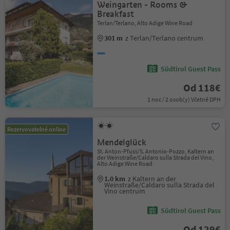
Weingarten - Rooms &
Breakfast
Terlan/Terlano, Alto Adige Wine Road
301 m
z Terlan/Terlano centrum
Südtirol Guest Pass
Od 118€
1 noc / 2 osob(y) Včetně DPH
Rezervovatelné online
Mendelglück
St. Anton-Pfuss/S. Antonio-Pozzo, Kaltern an
der Weinstraße/Caldaro sulla Strada del Vino,
Alto Adige Wine Road
1.0 km
z Kaltern an der
Weinstraße/Caldaro sulla Strada del
Vino centrum
Südtirol Guest Pass
Od 129€