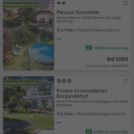
Rezervovatelné online
Pension Sunnhofer
Vilpian/Vilpiano, Terlan/Terlano, Alto Adige
Wine Road
3.7 km
z Terlan/Terlano centrum
Südtirol Guest Pass
Od 106€
1 noc / 2 osob(y) Včetně DPH
Rezervovatelné online
Private Accomodation
Burgunderhof
Pinzon/Pinzano, Montan/Montagna, Alto Adige
Wine Road
1.3 km
z Montan/Montagna centrum
Südtirol Guest Pass