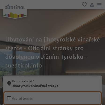
odk
oblíbené
uživatel
Ubytování na jihotyrolské vinařské
stezce - Oficiální stránky pro
dovolenou v Jižním Tyrolsku -
suedtirol.info
Kam chcete jet?
Jihotyrolská vinařská stezka
Vybrat termín