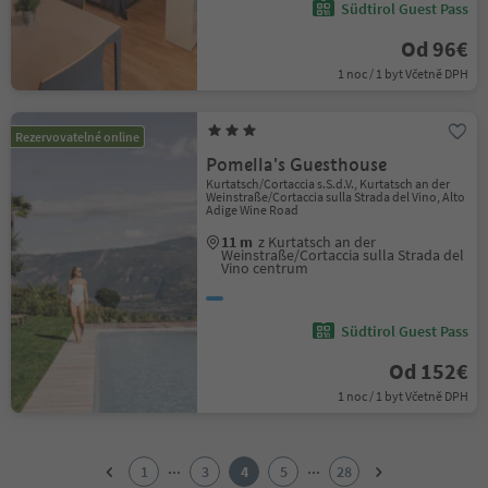
Südtirol Guest Pass
Od 96€
1 noc / 1 byt Včetně DPH
Rezervovatelné online
Pomella's Guesthouse
Kurtatsch/Cortaccia s.S.d.V., Kurtatsch an der
Weinstraße/Cortaccia sulla Strada del Vino, Alto
Adige Wine Road
11 m
z Kurtatsch an der
Weinstraße/Cortaccia sulla Strada del
Vino centrum
Südtirol Guest Pass
Od 152€
1 noc / 1 byt Včetně DPH
1
2
...
...
1
3
4
5
28
3