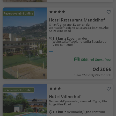
Rezervovatelné online
Hotel Restaurant Mandelhof
Girlan/Cornaiano, Eppan an der
Weinstaße/Appiano sulla Strada del Vino, Alto
Adige Wine Road
1.8 km
z Eppan an der
Weinstaße/Appiano sulla Strada del
Vino centrum
Südtirol Guest Pass
Od 206€
1 noc / 2 osob(y) Včetně DPH
Rezervovatelné online
Hotel Villnerhof
Neumarkt/Egna center, Neumarkt/Egna, Alto
Adige Wine Road
1.7 km
z Neumarkt/Egna centrum