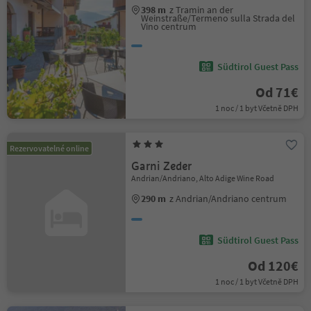
398 m
z Tramin an der
Weinstraße/Termeno sulla Strada del
Vino centrum
Südtirol Guest Pass
Od 71€
1 noc / 1 byt Včetně DPH
Rezervovatelné online
Garni Zeder
Andrian/Andriano, Alto Adige Wine Road
290 m
z Andrian/Andriano centrum
Südtirol Guest Pass
Od 120€
1 noc / 1 byt Včetně DPH