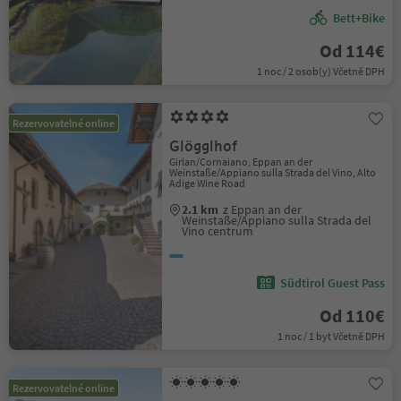
Bett+Bike
Od 114€
1 noc / 2 osob(y) Včetně DPH
Rezervovatelné online
Glögglhof
Girlan/Cornaiano, Eppan an der
Weinstaße/Appiano sulla Strada del Vino, Alto
Adige Wine Road
2.1 km
z Eppan an der
Weinstaße/Appiano sulla Strada del
Vino centrum
Südtirol Guest Pass
Od 110€
1 noc / 1 byt Včetně DPH
Rezervovatelné online