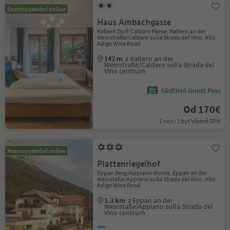
Rezervovatelné online
Haus Ambachgasse
Kaltern Dorf/Caldaro Paese, Kaltern an der
Weinstraße/Caldaro sulla Strada del Vino, Alto
Adige Wine Road
142 m
z Kaltern an der
Weinstraße/Caldaro sulla Strada del
Vino centrum
Südtirol Guest Pass
Od 170€
1 noc / 1 byt Včetně DPH
Rezervovatelné online
Plattenriegelhof
Eppan Berg/Appiano Monte, Eppan an der
Weinstaße/Appiano sulla Strada del Vino, Alto
Adige Wine Road
1.3 km
z Eppan an der
Weinstaße/Appiano sulla Strada del
Vino centrum