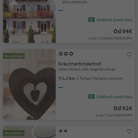
Vino centrum
Südtirol Guest Pass
Od 94€
1 noc / 2 osob(y) Včetně DPH
Na vyžádání
Kreutnerbinderhof
Terlan/Terlano, Alto Adige Wine Road
1.2 km
z Terlan/Terlano centrum
Südtirol Guest Pass
Od 92€
1 noc / 1 byt Včetně DPH
Na vyžádání