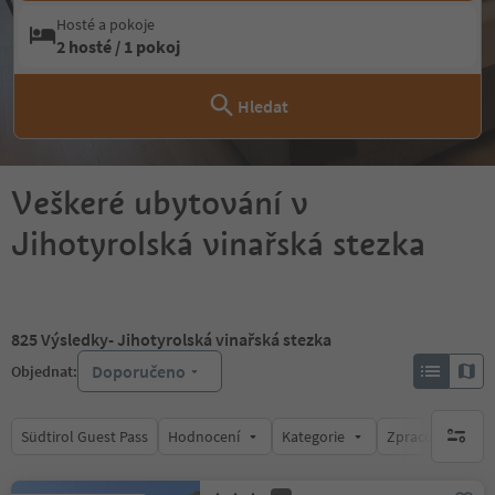
Hosté a pokoje
2 hosté / 1 pokoj
Hledat
Veškeré ubytování v
Jihotyrolská vinařská stezka
825
Výsledky
- Jihotyrolská vinařská stezka
Doporučeno
Objednat:
Südtirol Guest Pass
Hodnocení
Kategorie
Zpracovává
brak ak