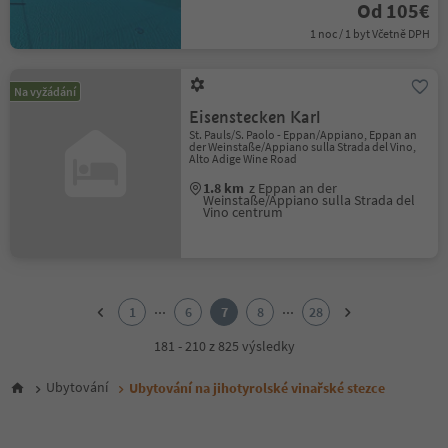
Od 105€
1 noc / 1 byt Včetně DPH
Na vyžádání
Eisenstecken Karl
St. Pauls/S. Paolo - Eppan/Appiano, Eppan an
der Weinstaße/Appiano sulla Strada del Vino,
Alto Adige Wine Road
1.8 km
z Eppan an der
Weinstaße/Appiano sulla Strada del
Vino centrum
1
2
...
...
1
6
7
8
28
3
4
181 - 210 z 825 výsledky
5
6
Ubytování
Ubytování na jihotyrolské vinařské stezce
7
8
9