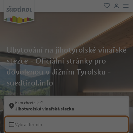
odk
oblíbené
uživatel
Ubytování na jihotyrolské vinařské
stezce - Oficiální stránky pro
dovolenou v Jižním Tyrolsku -
suedtirol.info
Kam chcete jet?
Jihotyrolská vinařská stezka
Vybrat termín