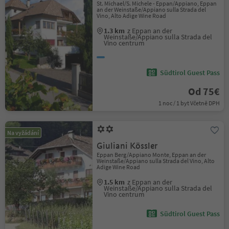
St. Michael/S. Michele - Eppan/Appiano, Eppan
an der Weinstaße/Appiano sulla Strada del
Vino, Alto Adige Wine Road
1.3 km
z Eppan an der
Weinstaße/Appiano sulla Strada del
Vino centrum
Südtirol Guest Pass
Od 75€
1 noc / 1 byt Včetně DPH
Na vyžádání
Giuliani Kössler
Eppan Berg/Appiano Monte, Eppan an der
Weinstaße/Appiano sulla Strada del Vino, Alto
Adige Wine Road
1.5 km
z Eppan an der
Weinstaße/Appiano sulla Strada del
Vino centrum
Südtirol Guest Pass