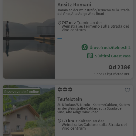
Ansitz Romani
Tramin an der Weinstraße/Termeno sulla Strada
del Vino, Alto Adige Wine Road
747 m
z Tramin an der
Weinstraße/Termeno sulla Strada del
Vino centrum
Úroveň udržitelnosti 2
Südtirol Guest Pass
Od 238€
1 noc / 1 byt Včetně DPH
Rezervovatelné online
Teufelstein
St. Nikolaus/S. Nicolò - Kaltern/Caldaro, Kaltern
an der Weinstraße/Caldaro sulla Strada del
Vino, Alto Adige Wine Road
1.3 km
z Kaltern an der
Weinstraße/Caldaro sulla Strada del
Vino centrum