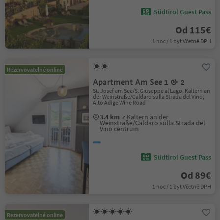
Südtirol Guest Pass
Od 115€
1 noc / 1 byt Včetně DPH
Rezervovatelné online
Apartment Am See 1 & 2
St. Josef am See/S. Giuseppe al Lago, Kaltern an
der Weinstraße/Caldaro sulla Strada del Vino,
Alto Adige Wine Road
3.4 km
z Kaltern an der
Weinstraße/Caldaro sulla Strada del
Vino centrum
Südtirol Guest Pass
Od 89€
1 noc / 1 byt Včetně DPH
Rezervovatelné online