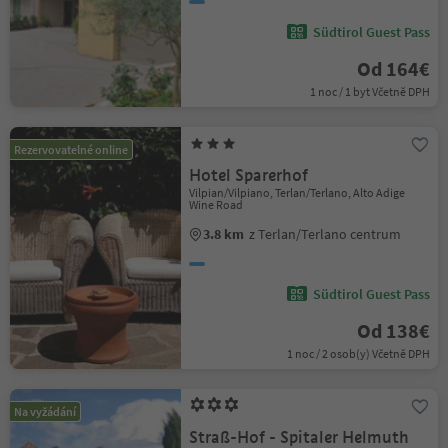
Südtirol Guest Pass
Od 164€
1 noc / 1 byt Včetně DPH
Rezervovatelné online
Hotel Sparerhof
Vilpian/Vilpiano, Terlan/Terlano, Alto Adige
Wine Road
3.8 km
z Terlan/Terlano centrum
Südtirol Guest Pass
Od 138€
1 noc / 2 osob(y) Včetně DPH
Na vyžádání
Straß-Hof - Spitaler Helmuth