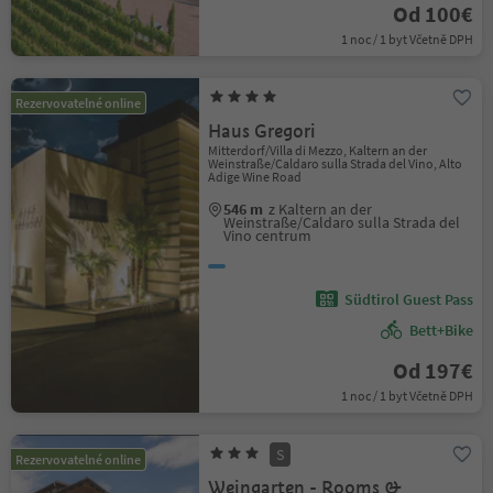
Od 100€
1 noc / 1 byt Včetně DPH
Rezervovatelné online
Haus Gregori
Mitterdorf/Villa di Mezzo, Kaltern an der
Weinstraße/Caldaro sulla Strada del Vino, Alto
Adige Wine Road
546 m
z Kaltern an der
Weinstraße/Caldaro sulla Strada del
Vino centrum
Südtirol Guest Pass
Bett+Bike
Od 197€
1 noc / 1 byt Včetně DPH
S
Rezervovatelné online
Weingarten - Rooms &