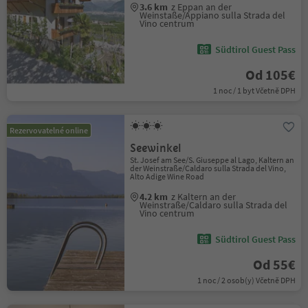
3.6 km
z Eppan an der
Weinstaße/Appiano sulla Strada del
Vino centrum
Südtirol Guest Pass
Od 105€
1 noc / 1 byt Včetně DPH
Rezervovatelné online
Seewinkel
St. Josef am See/S. Giuseppe al Lago, Kaltern an
der Weinstraße/Caldaro sulla Strada del Vino,
Alto Adige Wine Road
4.2 km
z Kaltern an der
Weinstraße/Caldaro sulla Strada del
Vino centrum
Südtirol Guest Pass
Od 55€
1 noc / 2 osob(y) Včetně DPH