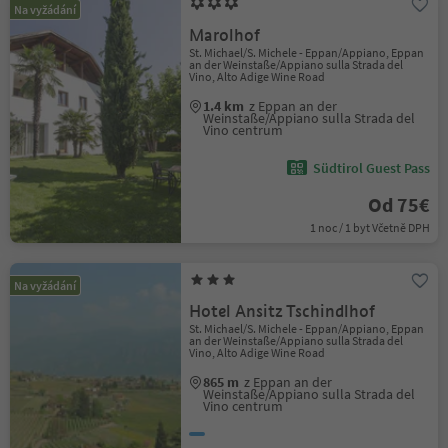
Na vyžádání
Marolhof
St. Michael/S. Michele - Eppan/Appiano, Eppan
an der Weinstaße/Appiano sulla Strada del
Vino, Alto Adige Wine Road
1.4 km
z Eppan an der
Weinstaße/Appiano sulla Strada del
Vino centrum
Südtirol Guest Pass
Od 75€
1 noc / 1 byt Včetně DPH
Na vyžádání
Hotel Ansitz Tschindlhof
St. Michael/S. Michele - Eppan/Appiano, Eppan
an der Weinstaße/Appiano sulla Strada del
Vino, Alto Adige Wine Road
865 m
z Eppan an der
Weinstaße/Appiano sulla Strada del
Vino centrum