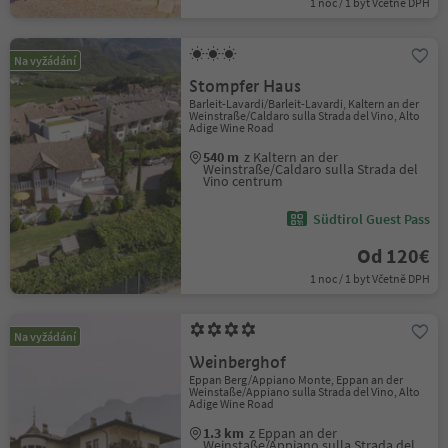
1 noc / 1 byt Včetně DPH
Na vyžádání
Stompfer Haus
Barleit-Lavardi/Barleit-Lavardi, Kaltern an der
Weinstraße/Caldaro sulla Strada del Vino, Alto
Adige Wine Road
540 m
z Kaltern an der
Weinstraße/Caldaro sulla Strada del
Vino centrum
Südtirol Guest Pass
Od 120€
1 noc / 1 byt Včetně DPH
Na vyžádání
Weinberghof
Eppan Berg/Appiano Monte, Eppan an der
Weinstaße/Appiano sulla Strada del Vino, Alto
Adige Wine Road
1.3 km
z Eppan an der
Weinstaße/Appiano sulla Strada del