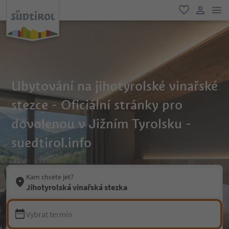
odk
oblíbené
uživatel
Ubytování na jihotyrolské vinařské
stezce - Oficiální stránky pro
dovolenou v Jižním Tyrolsku -
suedtirol.info
Kam chcete jet?
Jihotyrolská vinařská stezka
Vybrat termín