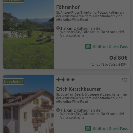
Föhrenhof
St. Anton-Pfuss/S. Antonio-Pozzo, Kaltern an
der Weinstraße/Caldaro sulla Strada del Vino,
Alto Adige Wine Road
1.3 km
z Kaltern an der
Weinstraße/Caldaro sulla Strada del
Vino centrum
Südtirol Guest Pass
Od 80€
1 noc / 1 byt Včetně DPH
Na vyžádání
Erich Kerschbaumer
St. Josef am See/S. Giuseppe al Lago, Kaltern an
der Weinstraße/Caldaro sulla Strada del Vino,
Alto Adige Wine Road
7.1 km
z Kaltern an der
Weinstraße/Caldaro sulla Strada del
Vino centrum
Südtirol Guest Pass