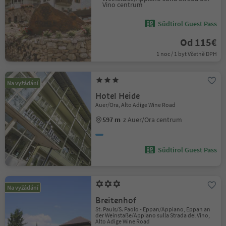
Vino centrum
Südtirol Guest Pass
Od 115€
1 noc / 1 byt Včetně DPH
Na vyžádání
Hotel Heide
Auer/Ora, Alto Adige Wine Road
597 m
z Auer/Ora centrum
Südtirol Guest Pass
Na vyžádání
Breitenhof
St. Pauls/S. Paolo - Eppan/Appiano, Eppan an
der Weinstaße/Appiano sulla Strada del Vino,
Alto Adige Wine Road