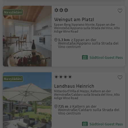
Na vyžádání
Weingut am Platzl
Eppan Berg/Appiano Monte, Eppan an der
Weinstaße/Appiano sulla Strada del Vino, Alto
Adige Wine Road
1.3 km
z Eppan an der
Weinstaße/Appiano sulla Strada del
Vino centrum
Südtirol Guest Pass
Na vyžádání
Landhaus Heinrich
Mitterdorf/Villa di Mezzo, Kaltern an der
Weinstraße/Caldaro sulla Strada del Vino, Alto
Adige Wine Road
725 m
z Kaltern an der
Weinstraße/Caldaro sulla Strada del
Vino centrum
Südtirol Guest Pass