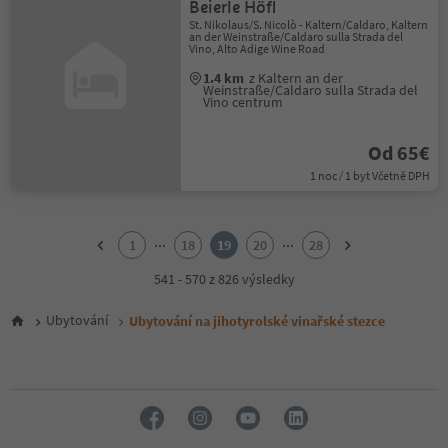
Beierle Höfl
St. Nikolaus/S. Nicolò - Kaltern/Caldaro, Kaltern
an der Weinstraße/Caldaro sulla Strada del
Vino, Alto Adige Wine Road
1.4 km
z Kaltern an der
Weinstraße/Caldaro sulla Strada del
Vino centrum
Od 65€
1 noc / 1 byt Včetně DPH
1
2
...
...
1
18
19
20
28
3
4
541 - 570 z 826 výsledky
5
6
Ubytování
Ubytování na jihotyrolské vinařské stezce
7
8
9
10
11
12