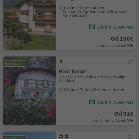
2.2 km
z Eppan an der
Weinstaße/Appiano sulla Strada del
Vino centrum
Südtirol Guest Pass
Od 100€
1 noc / 1 byt Včetně DPH
Na vyžádání
Haus Burger
Vilpian/Vilpiano, Terlan/Terlano, Alto Adige
Wine Road
2.8 km
z Terlan/Terlano centrum
Südtirol Guest Pass
Od 92€
1 noc / 2 osob(y) Včetně DPH
Na vyžádání