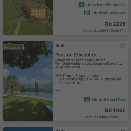
Úroveň udržitelnosti 2
Südtirol Guest Pass
Od 222€
1 noc / 2 osob(y) Včetně DPH
Na vyžádání
Pension Etschblick
Frangart/Frangarto, Eppan an der
Weinstaße/Appiano sulla Strada del Vino, Alto
Adige Wine Road
3.7 km
z Eppan an der
Weinstaße/Appiano sulla Strada del
Vino centrum
Südtirol Guest Pass
Od 106€
1 noc / 2 osob(y) Včetně DPH