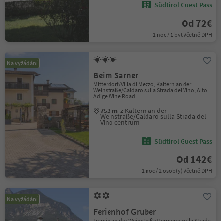
Südtirol Guest Pass
Od 72€
1 noc / 1 byt Včetně DPH
Na vyžádání
Beim Sarner
Mitterdorf/Villa di Mezzo, Kaltern an der
Weinstraße/Caldaro sulla Strada del Vino, Alto
Adige Wine Road
753 m
z Kaltern an der
Weinstraße/Caldaro sulla Strada del
Vino centrum
Südtirol Guest Pass
Od 142€
1 noc / 2 osob(y) Včetně DPH
Na vyžádání
Ferienhof Gruber
Tramin an der Weinstraße/Termeno sulla Strada