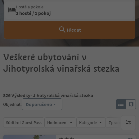
Hosté a pokoje
2 hosté / 1 pokoj
Hledat
Veškeré ubytování v
Jihotyrolská vinařská stezka
826
Výsledky
- Jihotyrolská vinařská stezka
Doporučeno
Objednat:
Südtirol Guest Pass
Hodnocení
Kategorie
Zpracovává
brak ak