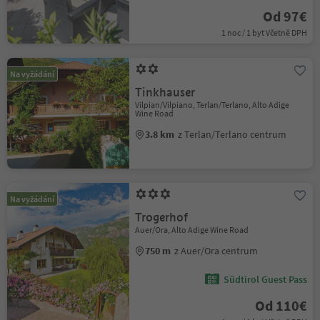
Od 97€
1 noc / 1 byt Včetně DPH
Na vyžádání
Tinkhauser
Vilpian/Vilpiano, Terlan/Terlano, Alto Adige
Wine Road
3.8 km
z Terlan/Terlano centrum
Na vyžádání
Trogerhof
Auer/Ora, Alto Adige Wine Road
750 m
z Auer/Ora centrum
Südtirol Guest Pass
Od 110€