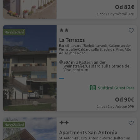
Od 82€
1 noc / 1 byt Včetně DPH
Na vyžádání
La Terrazza
Barleit-Lavardi/Barleit-Lavardi, Kaltern an der
Weinstraße/Caldaro sulla Strada del Vino, Alto
Adige Wine Road
507 m
z Kaltern an der
Weinstraße/Caldaro sulla Strada del
Vino centrum
Südtirol Guest Pass
Od 90€
1 noc / 1 byt Včetně DPH
Na vyžádání
Apartments San Antonia
St. Anton-Pfuss/S. Antonio-Pozzo, Kaltern an