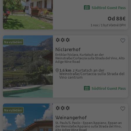
Südtirol Guest Pass
Od 88€
1 noc / 1 byt Včetně DPH
Na vyžádání
Niclarerhof
Entiklar/Niclara, Kurtatsch an der
Weinstraße/Cortaccia sulla Strada del Vino, Alto
Adige Wine Road
1.6 km
z Kurtatsch an der
Weinstraße/Cortaccia sulla Strada del
Vino centrum
Südtirol Guest Pass
Na vyžádání
Weinangerhof
St. Pauls/S. Paolo - Eppan/Appiano, Eppan an
der Weinstaße/Appiano sulla Strada del Vino,
Alto Adige Wine Road