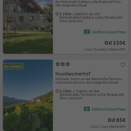
der Weinstraße/Caldaro sulla Strada del Vino,
Alto Adige Wine Road
1.3 km
z Kaltern an der
Weinstraße/Caldaro sulla Strada del
Vino centrum
Südtirol Guest Pass
Od 150€
1 noc / 2 osob(y) Včetně DPH
Na vyžádání
Nussbaumerhof
Söll/Sella, Tramin an der Weinstraße/Termeno
sulla Strada del Vino, Alto Adige Wine Road
2.3 km
z Tramin an der
Weinstraße/Termeno sulla Strada del
Vino centrum
Südtirol Guest Pass
Od 85€
1 noc / 1 byt Včetně DPH