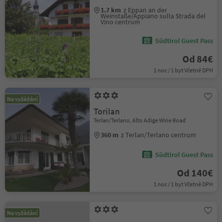
1.7 km
z Eppan an der
Weinstaße/Appiano sulla Strada del
Vino centrum
Südtirol Guest Pass
Od 84€
1 noc / 1 byt Včetně DPH
Na vyžádání
Torilan
Terlan/Terlano, Alto Adige Wine Road
360 m
z Terlan/Terlano centrum
Südtirol Guest Pass
Od 140€
1 noc / 1 byt Včetně DPH
Na vyžádání