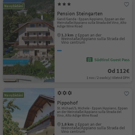
Na vyžádání
Pension Steingarten
Gand/Ganda - Eppan/Appiano, Eppan an der
Weinstaße/Appiano sulla Strada del Vino, Alto
Adige Wine Road
1.3 km
z Eppan an der
Weinstaße/Appiano sulla Strada del
Vino centrum
Südtirol Guest Pass
Od 112€
1 noc / 2 osob(y) Včetně DPH
Na vyžádání
Pippohof
St. Michael/S. Michele - Eppan/Appiano, Eppan
an der Weinstaße/Appiano sulla Strada del
Vino, Alto Adige Wine Road
1.8 km
z Eppan an der
Weinstaße/Appiano sulla Strada del
Vino centrum