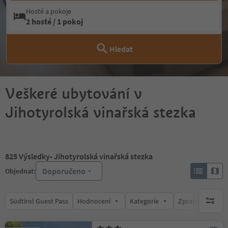
Hosté a pokoje
2 hosté / 1 pokoj
Hledat
Veškeré ubytování v
Jihotyrolská vinařská stezka
825
Výsledky
- Jihotyrolská vinařská stezka
Doporučeno
Objednat:
Südtirol Guest Pass
Hodnocení
Kategorie
Zpracovává
brak ak