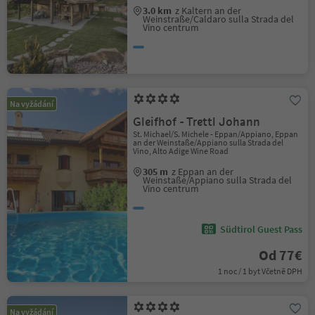
3.0 km
z Kaltern an der
Weinstraße/Caldaro sulla Strada del
Vino centrum
Na vyžádání
Gleifhof - Trettl Johann
St. Michael/S. Michele - Eppan/Appiano, Eppan
an der Weinstaße/Appiano sulla Strada del
Vino, Alto Adige Wine Road
305 m
z Eppan an der
Weinstaße/Appiano sulla Strada del
Vino centrum
Südtirol Guest Pass
Od 77€
1 noc / 1 byt Včetně DPH
Na vyžádání