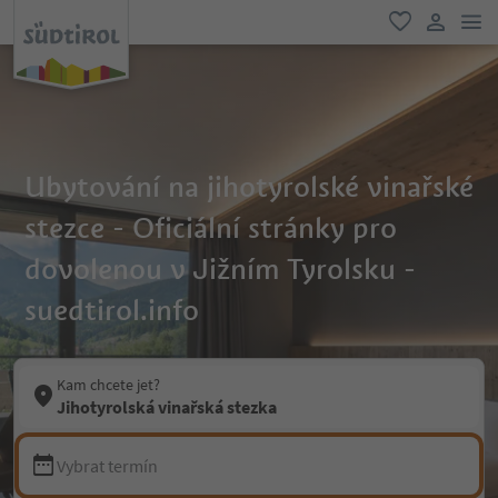
odk
oblíbené
uživatel
Ubytování na jihotyrolské vinařské
stezce - Oficiální stránky pro
dovolenou v Jižním Tyrolsku -
suedtirol.info
Kam chcete jet?
Jihotyrolská vinařská stezka
Vybrat termín