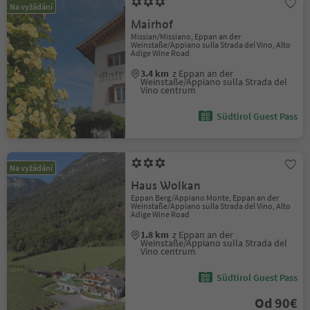
Na vyžádání
Mairhof
Missian/Missiano, Eppan an der
Weinstaße/Appiano sulla Strada del Vino, Alto
Adige Wine Road
3.4 km
z Eppan an der
Weinstaße/Appiano sulla Strada del
Vino centrum
Südtirol Guest Pass
Na vyžádání
Haus Wolkan
Eppan Berg/Appiano Monte, Eppan an der
Weinstaße/Appiano sulla Strada del Vino, Alto
Adige Wine Road
1.8 km
z Eppan an der
Weinstaße/Appiano sulla Strada del
Vino centrum
Südtirol Guest Pass
Od 90€