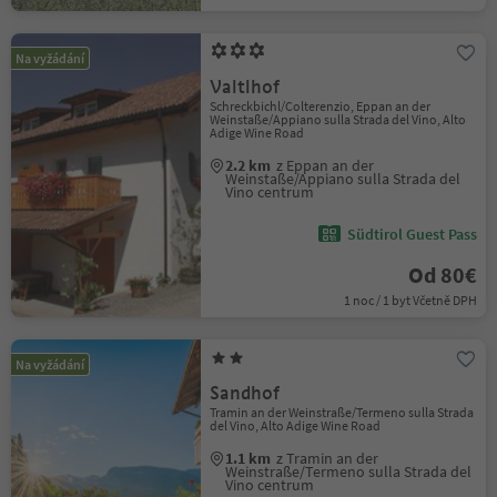
Na vyžádání
Valtlhof
Schreckbichl/Colterenzio, Eppan an der
Weinstaße/Appiano sulla Strada del Vino, Alto
Adige Wine Road
2.2 km
z Eppan an der
Weinstaße/Appiano sulla Strada del
Vino centrum
Südtirol Guest Pass
Od 80€
1 noc / 1 byt Včetně DPH
Na vyžádání
Sandhof
Tramin an der Weinstraße/Termeno sulla Strada
del Vino, Alto Adige Wine Road
1.1 km
z Tramin an der
Weinstraße/Termeno sulla Strada del
Vino centrum