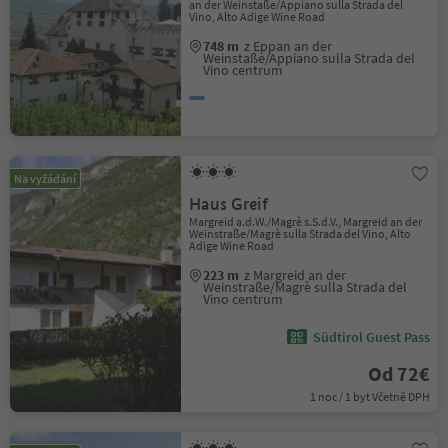
an der Weinstaße/Appiano sulla Strada del
Vino, Alto Adige Wine Road
748 m
z Eppan an der
Weinstaße/Appiano sulla Strada del
Vino centrum
Na vyžádání
Haus Greif
Margreid a.d.W./Magrè s.S.d.V., Margreid an der
Weinstraße/Magrè sulla Strada del Vino, Alto
Adige Wine Road
223 m
z Margreid an der
Weinstraße/Magrè sulla Strada del
Vino centrum
Südtirol Guest Pass
Od 72€
1 noc / 1 byt Včetně DPH