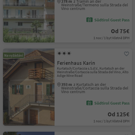
278 m
z Tramin an der
Weinstraße/Termeno sulla Strada del
Vino centrum
Südtirol Guest Pass
Od 75€
1 noc / 1 byt Včetně DPH
Na vyžádání
Ferienhaus Karin
Kurtatsch/Cortaccia s.S.d.V., Kurtatsch an der
Weinstraße/Cortaccia sulla Strada del Vino, Alto
Adige Wine Road
393 m
z Kurtatsch an der
Weinstraße/Cortaccia sulla Strada del
Vino centrum
Südtirol Guest Pass
Od 125€
1 noc / 1 byt Včetně DPH