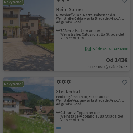
Na vyžádání
Beim Sarner
Mitterdorf/Villa di Mezzo, Kaltern an der
Weinstraße/Caldaro sulla Strada del Vino, Alto
Adige Wine Road
753 m
z Kaltern an der
Weinstraße/Caldaro sulla Strada del
Vino centrum
Südtirol Guest Pass
Od 142€
1 noc / 2 osob(y) Včetně DPH
Na vyžádání
Steckerhof
Perdonig/Predonico, Eppan an der
Weinstaße/Appiano sulla Strada del Vino, Alto
Adige Wine Road
6.1 km
z Eppan an der
Weinstaße/Appiano sulla Strada del
Vino centrum