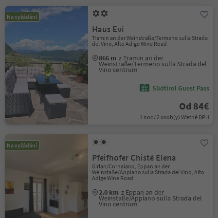
Na vyžádání
Haus Evi
Tramin an der Weinstraße/Termeno sulla Strada
del Vino, Alto Adige Wine Road
866 m
z Tramin an der
Weinstraße/Termeno sulla Strada del
Vino centrum
Südtirol Guest Pass
Od 84€
1 noc / 2 osob(y) Včetně DPH
Na vyžádání
Pfeifhofer Chistè Elena
Girlan/Cornaiano, Eppan an der
Weinstaße/Appiano sulla Strada del Vino, Alto
Adige Wine Road
2.0 km
z Eppan an der
Weinstaße/Appiano sulla Strada del
Vino centrum