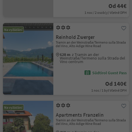
Od 44€
1 noc / 2 osob(y) Včetně DPH
Na vyžádání
Reinhold Zwerger
Tramin an der Weinstraße/Termeno sulla Strada
del Vino, Alto Adige Wine Road
628 m
z Tramin an der
Weinstraße/Termeno sulla Strada del
Vino centrum
Südtirol Guest Pass
Od 140€
1 noc / 1 byt Včetně DPH
Na vyžádání
Apartments Franzelin
Tramin an der Weinstraße/Termeno sulla Strada
del Vino, Alto Adige Wine Road