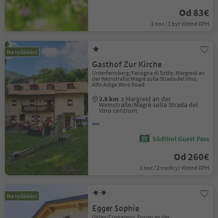
Od 83€
1 noc / 1 byt Včetně DPH
Na vyžádání
Gasthof Zur Kirche
Unterfennberg/Favogna di Sotto, Margreid an
der Weinstraße/Magrè sulla Strada del Vino,
Alto Adige Wine Road
2.8 km
z Margreid an der
Weinstraße/Magrè sulla Strada del
Vino centrum
Südtirol Guest Pass
Od 260€
1 noc / 2 osob(y) Včetně DPH
Na vyžádání
Egger Sophie
Girlan/Cornaiano, Eppan an der