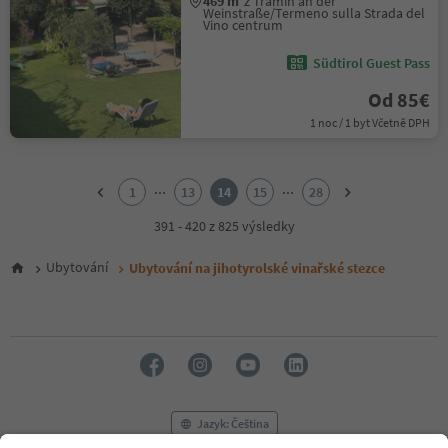
469 m
z Tramin an der
Weinstraße/Termeno sulla Strada del
Vino centrum
Südtirol Guest Pass
Od 85€
1 noc / 1 byt Včetně DPH
1
2
...
...
1
13
14
15
28
3
4
391 - 420 z 825 výsledky
5
6
Ubytování
Ubytování na jihotyrolské vinařské stezce
7
8
9
10
11
12
13
14
Jazyk: Čeština
15