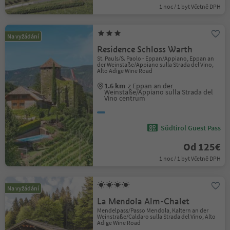
1 noc / 1 byt Včetně DPH
Na vyžádání
Residence Schloss Warth
St. Pauls/S. Paolo - Eppan/Appiano, Eppan an
der Weinstaße/Appiano sulla Strada del Vino,
Alto Adige Wine Road
1.6 km
z Eppan an der
Weinstaße/Appiano sulla Strada del
Vino centrum
Südtirol Guest Pass
Od 125€
1 noc / 1 byt Včetně DPH
Na vyžádání
La Mendola Alm-Chalet
Mendelpass/Passo Mendola, Kaltern an der
Weinstraße/Caldaro sulla Strada del Vino, Alto
Adige Wine Road