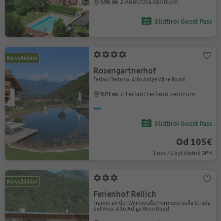
596 m
z Auer/Ora centrum
Südtirol Guest Pass
Na vyžádání
Rosengartnerhof
Terlan/Terlano, Alto Adige Wine Road
979 m
z Terlan/Terlano centrum
Südtirol Guest Pass
Od 105€
1 noc / 1 byt Včetně DPH
Na vyžádání
Ferienhof Rellich
Tramin an der Weinstraße/Termeno sulla Strada
del Vino, Alto Adige Wine Road