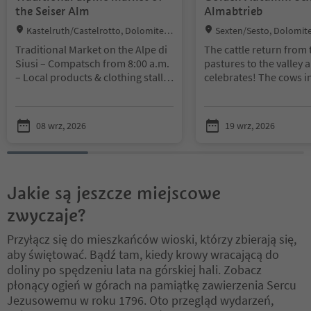
the Seiser Alm
Almabtrieb
Location:
Location:
Kastelruth/Castelrotto, Dolomites
Sexten/Sesto, Dolomite
Region Seiser Alm
innen
Traditional Market on the Alpe di
The cattle return from 
Siusi – Compatsch from 8:00 a.m.
pastures to the valley 
– Local products & clothing stalls.
celebrates! The cows in
Traditional festival from 10:00
are elaborately decora
a.m. with live music "Brennholz".
their return from the a
pastures: the leading 
08 wrz, 2026
19 wrz, 2026
cows that follow her w
decorated with sayings
saints and elaborate e
The Almabtrieb is com
a festival to celebrate 
Jakie są jeszcze miejscowe
return of the animals.
zwyczaje?
- Festival begins at 11:
Przyłącz się do mieszkańców wioski, którzy zbierają się,
- Parade starts in Moos
aby świętować. Bądź tam, kiedy krowy wracającą do
p.m. - (Liener Stall, spo
doliny po spędzeniu lata na górskiej hali. Zobacz
facilities, Haus Sexten)
płonący ogień w górach na pamiątkę zawierzenia Sercu
- Performance by the H
Jezusowemu w roku 1796. Oto przegląd wydarzeń,
band in the Haus Sexte