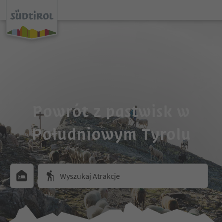
Powrót z pastwisk w
Południowym Tyrolu
Wyszukaj Atrakcje