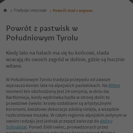
Tradycja i zwyczaje
Powrót stad z wypasu
Powrót z pastwisk w
Południowym Tyrolu
Kiedy lato na halach ma się ku końcowi, stada
wracają do swoich zagród w dolinie, gdzie są hucznie
witane.
W Południowym Tyrolu tradycja przepędu od zawsze
wyznacza koniec lata na alpejskich pastwiskach. Na
Ritten
moment ten obchodzony jest 24 sierpnia, w dniu św.
Bartłomieja, kiedy wędrówka bydła w stronę dolin to
prawdziwe święto: krowy ozdabiane są artystycznymi
koronami, kwiatowe dekoracje zdobią cielęta, a wszędzie
rozbrzmiewa muzyka. W całym regionie alpejskim jedynym w
swoim rodzaju jest jednak przepęd zwierząt do
doliny
Schnalstal
. Ponad 3500 owiec, prowadzonych przez
pasterzy, pokonuje co roku trasę liczącą ponad 40 km o