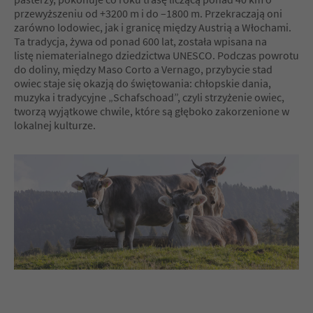
przewyższeniu od +3200 m i do –1800 m. Przekraczają oni
zarówno lodowiec, jak i granicę między Austrią a Włochami.
Ta tradycja, żywa od ponad 600 lat, została wpisana na
listę niematerialnego dziedzictwa UNESCO. Podczas powrotu
do doliny, między Maso Corto a Vernago, przybycie stad
owiec staje się okazją do świętowania: chłopskie dania,
muzyka i tradycyjne „Schafschoad”, czyli strzyżenie owiec,
tworzą wyjątkowe chwile, które są głęboko zakorzenione w
lokalnej kulturze.