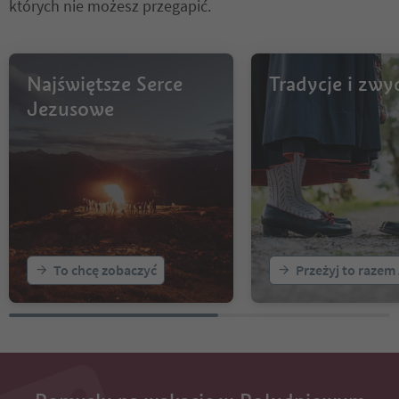
from 12:45 p.m. to 2:30
których nie możesz przegapić.
- Performance by the g
und di oane’ from 2:30
6:00 p.m.
Najświętsze Serce
Tradycje i zwy
Jezusowe
To chcę zobaczyć
Przeżyj to razem