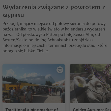
Wydarzenia związane z powrotem z
wypasu
Przepęd, mający miejsce od połowy sierpnia do połowy
października, to wielkie święto w kalendarzu wydarzeń
na wsi. Od płaskowyżu Ritten po halę Seiser Alm, od
Sexten/Sesto po dolinę Schnalstal: tu znajdziesz
informacje o miejscach i terminach przepędu stad, które
odbędą się blisko Ciebie.
Znajdujesz się na suwaku z zakładkami. Wybierz zakładkę, aby zobac
Traditional alpine market of
Golden Autumn: Sex