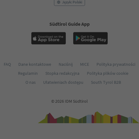
Język: Polski
Südtirol Guide App
FAQ
Dane kontaktowe
Naciśnij
MICE
Polityka prywatności
Regulamin
Stopka redakcyjna
Polityka plików cookie
O nas
Ułatwieniach dostępu
South Tyrol B2B
© 2026 IDM Südtirol