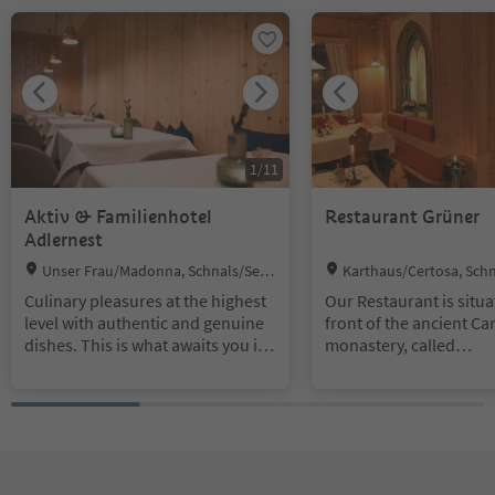
1
/
11
Aktiv & Familienhotel
Restaurant Grüner
Adlernest
Location:
Location:
Unser Frau/Madonna, Schnals/Sena
Karthaus/Certosa, Schn
les, Vinschgau/Val Venosta
Vinschgau/Val Venosta
Culinary pleasures at the highest
Our Restaurant is situa
level with authentic and genuine
front of the ancient Ca
dishes. This is what awaits you in
monastery, called
our à-la-carte restaurant. Enjoy
"Allerengelberg".
lamb specialities from our own
flock, and South Tyrolean
delights combined with modern
cuisine.