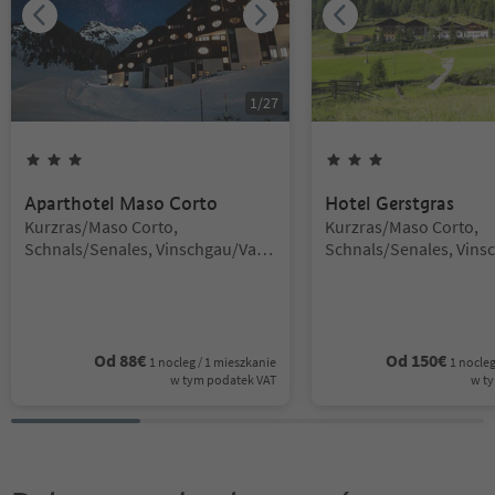
1
/
27
3
Gwiazdki
3
Gwiazdki
Aparthotel Maso Corto
Hotel Gerstgras
Lokalizacja:
Lokalizacja:
Kurzras/Maso Corto,
Kurzras/Maso Corto,
Schnals/Senales, Vinschgau/Val
Schnals/Senales, Vins
Venosta
Venosta
Od
88
€
Od
150
€
1 nocleg / 1 mieszkanie
1 nocleg
w tym podatek VAT
w t