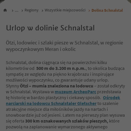
...
Regiony
Wszystkie miejscowości
Dolina Schnalstal
Urlop w dolinie Schnalstal
Ötzi, lodowiec i szlaki piesze w Schnalstal, w regionie
wypoczynkowym Meran i okolic
Schnalstal, dolina ciągnąca się na powierzchni kilku
kilometrów od
500 m do 3.200 m n.p.m.
, to okolica budząca
sympatię ze względu na piękno krajobrazu i inspirujące
możliwości wypoczynku, co gwarantuje udany urlop.
Słynny
Ötzi – mumia znaleziona na lodowcu
– został odkryty
w Schnalstal. Wystawa w
muzeum ArcheoParc
przedstawia
tę historię w bardzo plastyczny i ciekawy sposób.
Ośrodek
narciarski na lodowcu Schnalstaler Gletscher
to szalenie
atrakcyjne miejsce dla miłośników jazdy na nartach i
snowboardzie już od jesieni. Latem na pierwszy plan wysuwa
się oferta
300 km oznakowanych szlaków pieszych,
które
pozwolą na zaplanowanie wymarzonego aktywnego