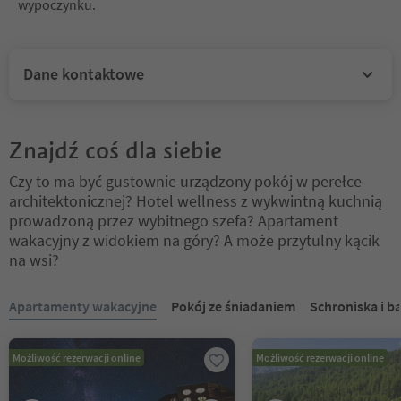
wypoczynku.
Dane kontaktowe
Znajdź coś dla siebie
Czy to ma być gustownie urządzony pokój w perełce
architektonicznej? Hotel wellness z wykwintną kuchnią
prowadzoną przez wybitnego szefa? Apartament
wakacyjny z widokiem na góry? A może przytulny kącik
na wsi?
Znajdujesz się na suwaku z zakładkami. Wybierz zakładkę, aby zobac
Apartamenty wakacyjne
Pokój ze śniadaniem
Schroniska i b
Możliwość rezerwacji online
Możliwość rezerwacji online