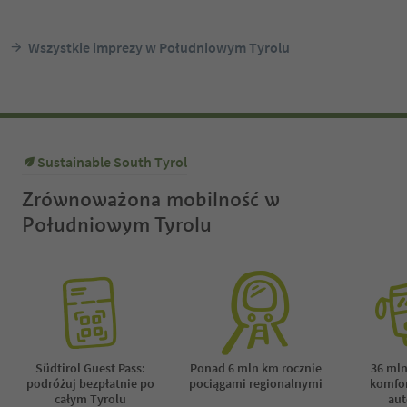
9:00 a. m. at the Tourist
Meeting point return j
3:00 p. m. at the farms
Wszystkie imprezy w Południowym Tyrolu
Vorderkaser/Gasthof J
Round-trip cost: € 8.00
children 10 and under 
with Guest Pass, € 12.0
children 10 and under 
Sustainable South Tyrol
without Guest Pass, ch
under 10 is free
Zrównoważona mobilność w
Południowym Tyrolu
Südtirol Guest Pass:
Ponad 6 mln km rocznie
36 mln
podróżuj bezpłatnie po
pociągami regionalnymi
komfor
całym Tyrolu
au