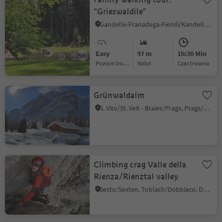
"Grieswaldile"
Gandelle-Franadega-Fienili/Kandellen-Frondeigen-Stadlern, Toblach/Dobbiaco, Dolomites Region 3 Zinnen
Easy
97 m
1h:30 Min
Poziom trudności
Wzlot
czas trwania
Grünwaldalm
S. Vito/St. Veit - Braies/Prags, Prags/Braies, Dolomites Region 3 Zinnen
Climbing crag Valle della
Rienza/Rienztal valley
Sesto/Sexten, Toblach/Dobbiaco, Dolomites Region 3 Zinnen