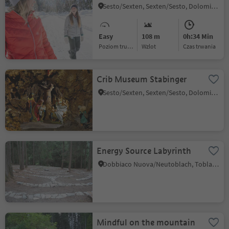
Sesto/Sexten, Sexten/Sesto, Dolomites Region 3 Zinnen
Easy
108 m
0h:34 Min
Poziom trudności
Wzlot
czas trwania
Crib Museum Stabinger
Sesto/Sexten, Sexten/Sesto, Dolomites Region 3 Zinnen
Energy Source Labyrinth
Dobbiaco Nuova/Neutoblach, Toblach/Dobbiaco, Dolomites Region 3 Zinnen
Mindful on the mountain