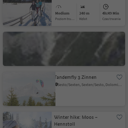
Medium
240 m
4h:49 Min
Poziom trudności
Wzlot
czas trwania
Rudi Hütte
S.Giuseppe/Moos, Sexten/Sesto, Dolomites Region 3 Zinnen
Tandemfly 3 Zinnen
Sesto/Sexten, Sexten/Sesto, Dolomites Region 3 Zinnen
Winter hike: Moos –
Hennstoll