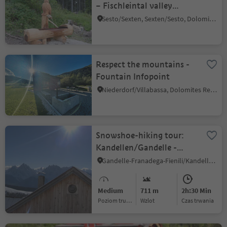
– Fischleintal valley
Fountain, Sexten
Sesto/Sexten, Sexten/Sesto, Dolomites Region 3 Zinnen
Respect the mountains -
Fountain Infopoint
Niederdorf/Villabassa, Dolomites Region 3 Zinnen
Snowshoe-hiking tour:
Kandellen/Gandelle -
Bonner hut
Gandelle-Franadega-Fienili/Kandellen-Frondeigen-Stadlern, Toblach/Dobbiaco, Dolomites Region 3 Zinnen
Medium
711 m
2h:30 Min
Poziom trudności
Wzlot
czas trwania