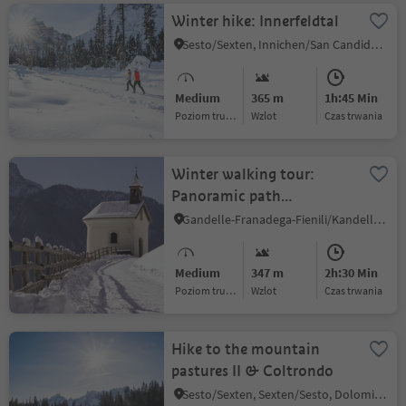
Winter hike: Innerfeldtal
Sesto/Sexten, Innichen/San Candido, Dolomites Region 3 Zinnen
Medium
365 m
1h:45 Min
Poziom trudności
Wzlot
czas trwania
Winter walking tour:
Panoramic path
Kandellen/Gandelle
Gandelle-Franadega-Fienili/Kandellen-Frondeigen-Stadlern, Toblach/Dobbiaco, Dolomites Region 3 Zinnen
Medium
347 m
2h:30 Min
Poziom trudności
Wzlot
czas trwania
Hike to the mountain
pastures II & Coltrondo
Sesto/Sexten, Sexten/Sesto, Dolomites Region 3 Zinnen