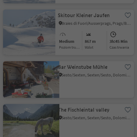
Skitour Kleiner Jaufen
Braies di Fuori/Ausserprags, Prags/Braies, Dolomites Region 3 Zinnen
Medium
867 m
3h:45 Min
Poziom trudności
Wzlot
czas trwania
Bar Weinstube Mühle
Sesto/Sexten, Sexten/Sesto, Dolomites Region 3 Zinnen
The Fischleintal valley
Sesto/Sexten, Sexten/Sesto, Dolomites Region 3 Zinnen