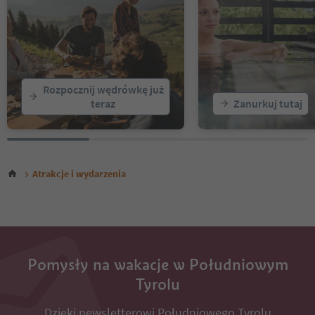
17
18
19
20
21
22
Rozpocznij wędrówkę już
23
teraz
Zanurkuj tutaj
24
25
26
27
28
Atrakcje i wydarzenia
29
30
31
32
Pomysły na wakacje w Południowym
Tyrolu
Dzięki newsletterowi Południowego Tyrolu