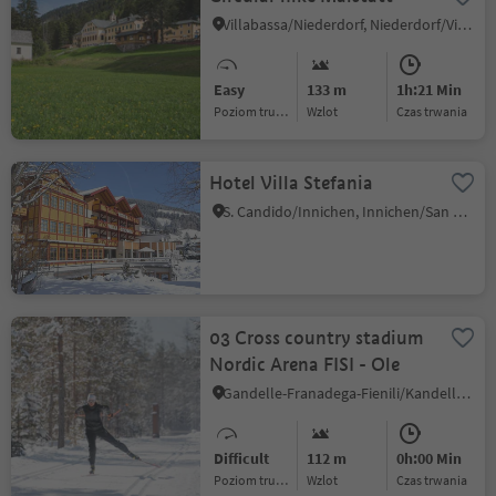
Villabassa/Niederdorf, Niederdorf/Villabassa, Dolomites Region 3 Zinnen
Easy
133 m
1h:21 Min
Poziom trudności
Wzlot
czas trwania
Hotel Villa Stefania
S. Candido/Innichen, Innichen/San Candido, Dolomites Region 3 Zinnen
03 Cross country stadium
Nordic Arena FISI - Ole
Gandelle-Franadega-Fienili/Kandellen-Frondeigen-Stadlern, Toblach/Dobbiaco, Dolomites Region 3 Zinnen
Difficult
112 m
0h:00 Min
Poziom trudności
Wzlot
czas trwania