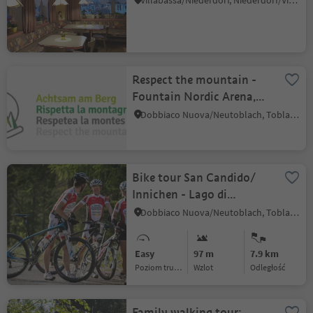
Villabassa/Niederdorf, Niederdorf/Villabassa, Dolomites Region 3 Zinnen
Respect the mountain -
Fountain Nordic Arena,
Dobbiaco
Dobbiaco Nuova/Neutoblach, Toblach/Dobbiaco, Dolomites Region 3 Zinnen
Bike tour San Candido/
Innichen - Lago di
Dobbiaco / Toblacher See
Dobbiaco Nuova/Neutoblach, Toblach/Dobbiaco, Dolomites Region 3 Zinnen
lake
Easy
97 m
7.9 km
Poziom trudności
Wzlot
odległość
Family walking tour: