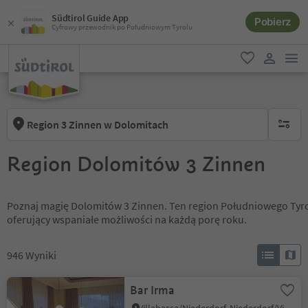
Südtirol Guide App
Pobierz
Cyfrowy przewodnik po Południowym Tyrolu
lin
ulubione
link uży
Region 3 Zinnen w Dolomitach
brak ak
Region Dolomitów 3 Zinnen
Poznaj magię Dolomitów 3 Zinnen. Ten region Południowego Tyro
oferujący wspaniałe możliwości na każdą porę roku.
946
Wyniki
Bar Irma