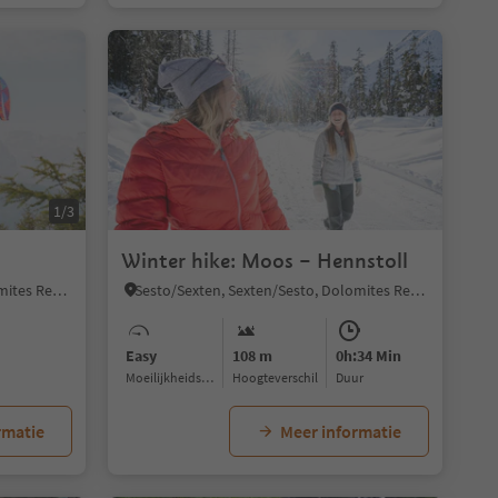
1/3
Winter hike: Moos – Hennstoll
Sesto/Sexten, Sexten/Sesto, Dolomites Region 3 Zinnen
Sesto/Sexten, Sexten/Sesto, Dolomites Region 3 Zinnen
Easy
108 m
0h:34 Min
Moeilijkheidsgraad
Hoogteverschil
Duur
rmatie
Meer informatie