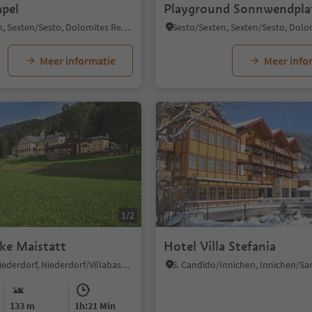
apel
Playground Sonnwendpla
Sesto/Sexten, Sexten/Sesto, Dolomites Region 3 Zinnen
Meer informatie
Meer info
1/2
ike Maistatt
Hotel Villa Stefania
Villabassa/Niederdorf, Niederdorf/Villabassa, Dolomites Region 3 Zinnen
133 m
1h:21 Min