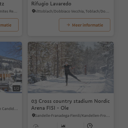
tz
Rifugio Lavaredo
Sesto/Sexten, Sexten/Sesto, Dolomites Region 3 Zinnen
Alttoblach/Dobbiaco Vecchia, Toblach/Dobbiaco, Dolomites Region 3 Zinnen
rmatie
Meer informatie
1/2
03 Cross country stadium Nordic
Arena FISI - Ole
S. Candido/Innichen, Innichen/San Candido, Dolomites Region 3 Zinnen
Gandelle-Franadega-Fienili/Kandellen-Frondeigen-Stadlern, Toblach/Dobbiaco, Dolomites Region 3 Zinnen