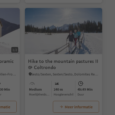
1/2
noramic
Hike to the mountain pastures II
& Coltrondo
Gandelle-Franadega-Fienili/Kandellen-Frondeigen-Stadlern, Toblach/Dobbiaco, Dolomites Region 3 Zinnen
Sesto/Sexten, Sexten/Sesto, Dolomites Region 3 Zinnen
30 Min
Medium
240 m
4h:49 Min
ur
Moeilijkheidsgraad
Hoogteverschil
Duur
rmatie
Meer informatie