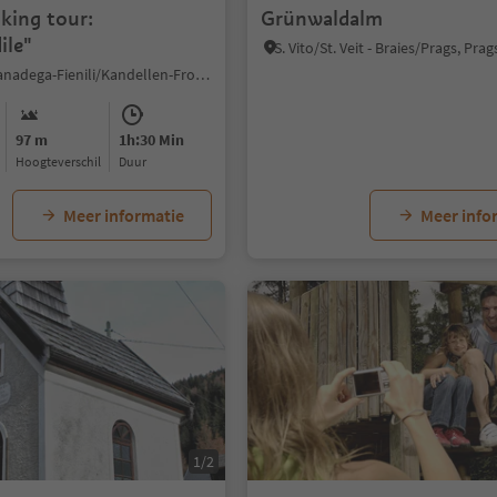
king tour:
Grünwaldalm
ile"
Gandelle-Franadega-Fienili/Kandellen-Frondeigen-Stadlern, Toblach/Dobbiaco, Dolomites Region 3 Zinnen
97 m
1h:30 Min
Hoogteverschil
Duur
Meer informatie
Meer info
1/2