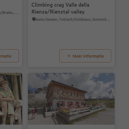
Climbing crag Valle della
Rienza/Rienztal valley
S. Vito/St. Veit - Braies/Prags, Prags/Braies, Dolomites Region 3 Zinnen
Sesto/Sexten, Toblach/Dobbiaco, Dolomites Region 3 Zinnen
rmatie
Meer informatie