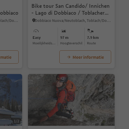
Bike tour San Candido/ Innichen
Dobbiaco
- Lago di Dobbiaco / Toblacher
See lake
Dobbiaco Nuova/Neutoblach, Toblach/Dobbiaco, Dolomites Region 3 Zinnen
Dobbiaco Nuova/Neutoblach, Toblach/Dobbiaco, Dolomites Region 3 Zinnen
Easy
97 m
7.9 km
Moeilijkheidsgraad
Hoogteverschil
Route
rmatie
Meer informatie
1/2