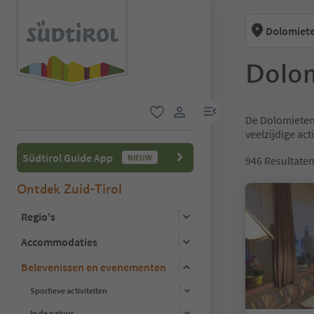
Dolomiete
Dolom
menulink
De Dolomietenr
favoriet
gebruikerslink
veelzijdige ac
Südtirol Guide App
NIEUW
946
Resultate
Ontdek Zuid-Tirol
Regio's
Accommodaties
Belevenissen en evenementen
Sportieve activiteiten
In de natuur