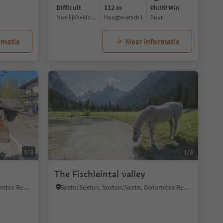
Difficult
112 m
0h:00 Min
Moeilijkheidsgraad
Hoogteverschil
Duur
rmatie
Meer informatie
1/3
1/3
The Fischleintal valley
Sesto/Sexten, Sexten/Sesto, Dolomites Region 3 Zinnen
Sesto/Sexten, Sexten/Sesto, Dolomites Region 3 Zinnen