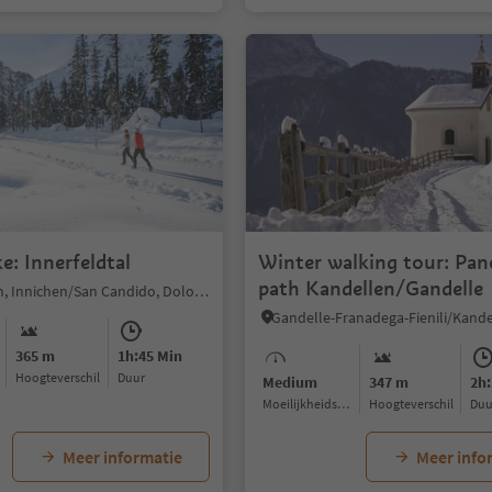
Winter hike: Innerfeldtal
Winter walking tour: Pa
path Kandellen/Gandelle
Sesto/Sexten, Innichen/San Candido, Dolomites Region 3 Zinnen
365 m
1h:45 Min
Hoogteverschil
Duur
Medium
347 m
2h:
Moeilijkheidsgraad
Hoogteverschil
Du
Meer informatie
Meer info