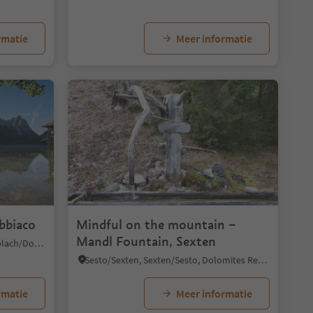
rmatie
Meer informatie
obbiaco
Mindful on the mountain –
Mandl Fountain, Sexten
Dobbiaco Nuova/Neutoblach, Toblach/Dobbiaco, Dolomites Region 3 Zinnen
Sesto/Sexten, Sexten/Sesto, Dolomites Region 3 Zinnen
rmatie
Meer informatie