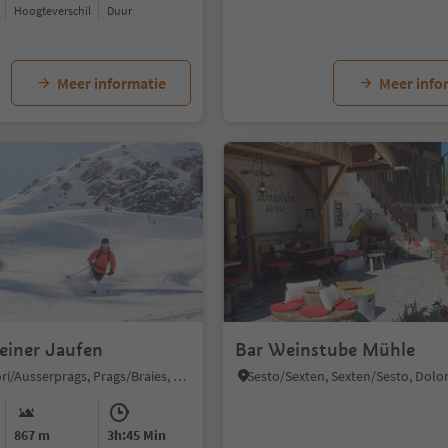
Hoogteverschil
Duur
Meer informatie
Meer info
einer Jaufen
Bar Weinstube Mühle
Braies di Fuori/Ausserprags, Prags/Braies, Dolomites Region 3 Zinnen
867 m
3h:45 Min