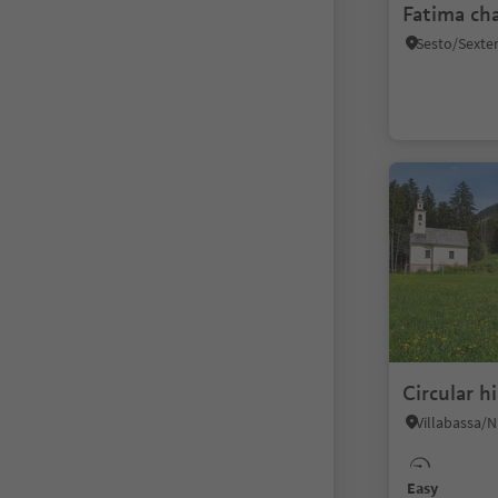
Fatima ch
Circular h
Easy