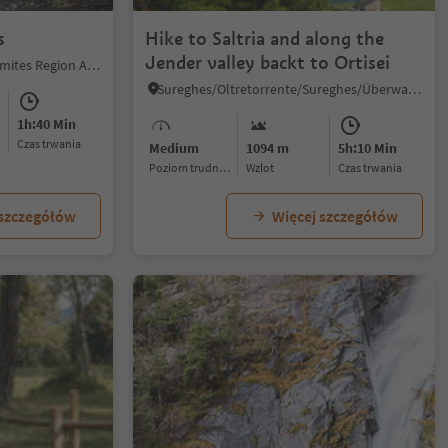
s
Hike to Saltria and along the
Jender valley backt to Ortisei
La Villa/La Villa, Badia, Dolomites Region Alta Badia
Sureghes/Oltretorrente/Sureghes/Überwasser, Kastelruth/Castelrotto, Dolomites Region Seiser Alm
1h:40 Min
czas trwania
Medium
1094 m
5h:10 Min
Poziom trudności
Wzlot
czas trwania
 szczegółów
Więcej szczegółów