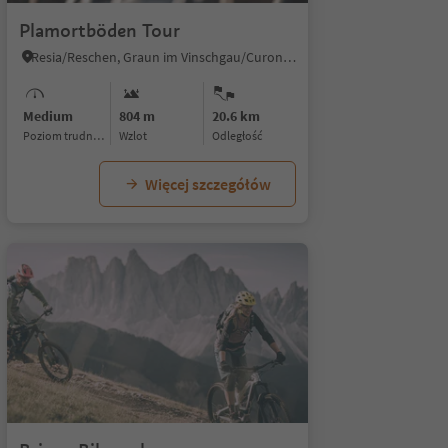
Plamortböden Tour
Resia/Reschen, Graun im Vinschgau/Curon Venosta, Vinschgau/Val Venosta
Medium
804 m
20.6 km
Poziom trudności
Wzlot
odległość
Więcej szczegółów