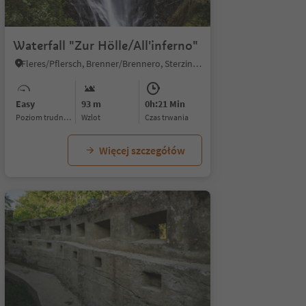
Waterfall "Zur Hölle/All'inferno"
Fleres/Pflersch, Brenner/Brennero, Sterzing/Vipiteno and environs
Easy
93 m
0h:21 Min
Poziom trudności
Wzlot
czas trwania
Więcej szczegółów
1/5