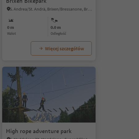
Brixen Bikepark
S. Andrea/St. Andrä, Brixen/Bressanone, Brixen/Bressanone and environs
0 m
0.0 m
Wzlot
odległość
Więcej szczegółów
1/6
High rope adventure park