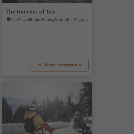
The trenches of Teis
Tiso/Teis, Villnöss/Funes, Dolomites Region Lüsen Villnöss
Więcej szczegółów
1/8
1/5
1/3