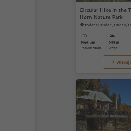
Circular Hike in the 
Horn Nature Park
Trodena/Truden, Truden/T
Medium
544 m
Poziom trudności
Wzlot
Więcej