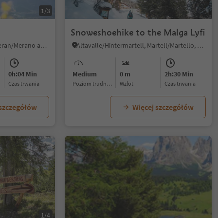
1/3
Snoweshoehike to the Malga Lyfi
Tirolo/Tirol, Tirol/Tirolo, Meran/Merano and environs
Altavalle/Hintermartell, Martell/Martello, Vinschgau/Val Venosta
0h:04 Min
Medium
0 m
2h:30 Min
czas trwania
Poziom trudności
Wzlot
czas trwania
 szczegółów
Więcej szczegółów
1/4