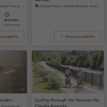
Tires/Tiers, Tiers am Rosengarten/Tires al Catinaccio, Dolomites Region Seiser Alm
Colma/Kollmann, Barbian/Barbiano, Brixen/Bressanone and environs
4h:00 Min
czas trwania
 szczegółów
Więcej szczegółów
1/2
orders
Cycling through Val Venosta Via
Claudia Augusta
Sesto/Sexten, Sexten/Sesto, Dolomites Region 3 Zinnen