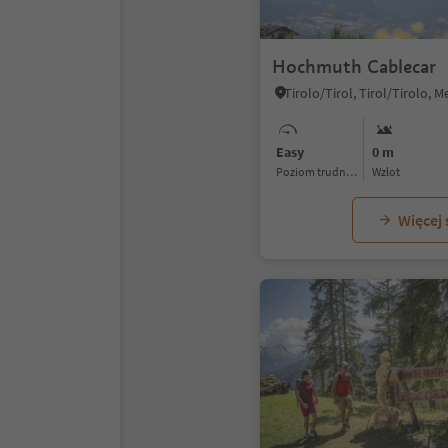
Hochmuth Cablecar
Easy
0 m
Poziom trudności
Wzlot
Więcej