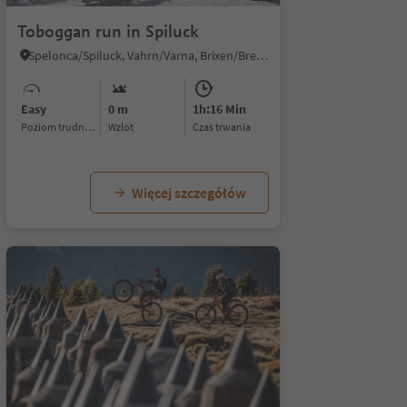
Toboggan run in Spiluck
Spelonca/Spiluck, Vahrn/Varna, Brixen/Bressanone and environs
Easy
0 m
1h:16 Min
Poziom trudności
Wzlot
czas trwania
Więcej szczegółów
1/6