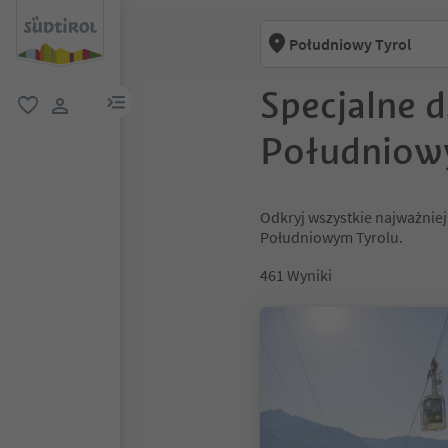
Południowy Tyrol
Specjalne 
link menu
ulubione
link użytkownika
Południow
Odkryj wszystkie najważniej
Południowym Tyrolu.
461
Wyniki