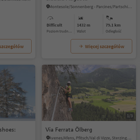
Montesole/Sonnenberg - Parcines/Partschins, Graun im Vinschgau/Curon Venosta, Vinschgau/Val Venosta
Difficult
1432 m
79.1 km
Poziom trudności
Wzlot
odległość
 szczegółów
Więcej szczegółów
1/3
shoes:
Via Ferrata Ölberg
Avenes/Afens, Pfitsch/Val di Vizze, Sterzing/Vipiteno and environs