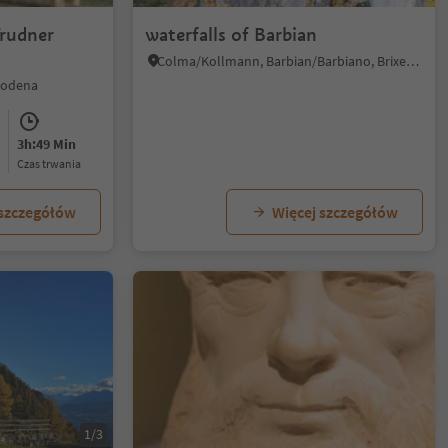
Trudner
waterfalls of Barbian
Colma/Kollmann, Barbian/Barbiano, Brixen/Bressanone and environs
rodena
3h:49 Min
czas trwania
 szczegółów
Więcej szczegółów
1/3