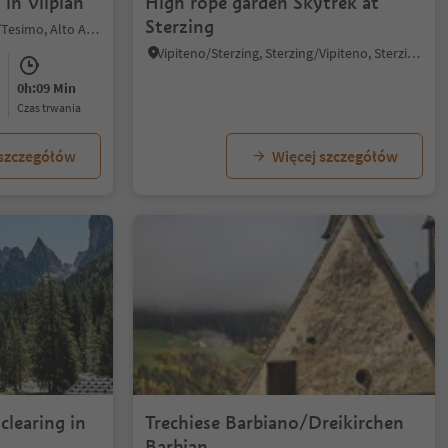
 in Vilpian
High rope garden Skytrek at
Sterzing
Schernag/Schernag, Tisens/Tesimo, Alto Adige Wine Road
Vipiteno/Sterzing, Sterzing/Vipiteno, Sterzing/Vipiteno and environs
0h:09 Min
czas trwania
 szczegółów
Więcej szczegółów
1/4
clearing in
Trechiese Barbiano/Dreikirchen
Barbian