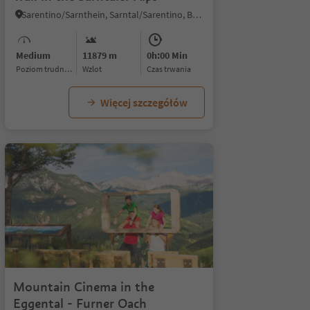
Sarentino/Sarnthein, Sarntal/Sarentino, Bolzano/Bozen and environs
Medium
11879 m
0h:00 Min
Poziom trudności
Wzlot
czas trwania
Więcej szczegółów
1/4
Mountain Cinema in the
Eggental - Furner Oach