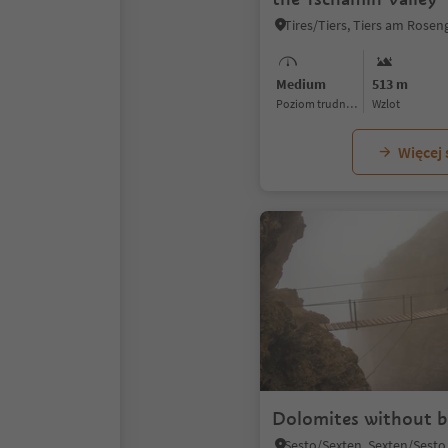
Medium
513 m
Poziom trudności
Wzlot
Więcej
Dolomites without b