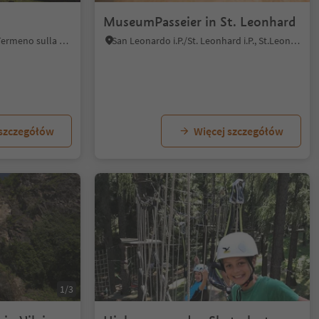
MuseumPasseier in St. Leonhard
Tramin an der Weinstraße/Termeno sulla Strada del Vino, Alto Adige Wine Road
San Leonardo i.P./St. Leonhard i.P., St.Leonhard in Passeier/San Leonardo in Passiria, Meran/Merano and environs
 szczegółów
Więcej szczegółów
1/3