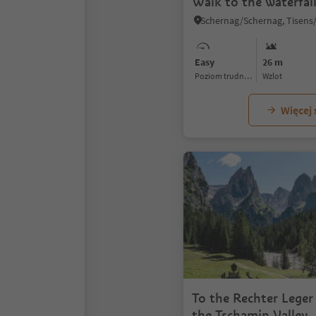
Walk to the waterfall
Easy
26 m
Poziom trudności
Wzlot
Więcej
To the Rechter Leger 
the Tschamin Valley