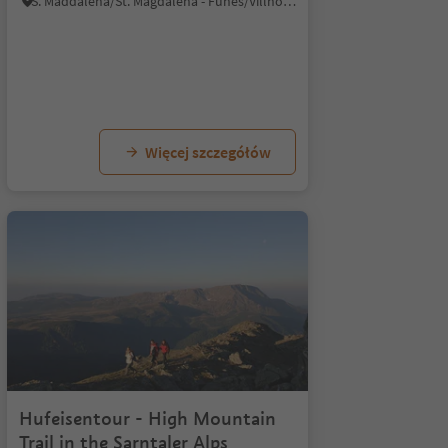
S. Maddalena/St. Magdalena - Funes/Villnöss, Villnöss/Funes, Dolomites Region Lüsen Villnöss
Więcej szczegółów
1/4
Hufeisentour - High Mountain
Trail in the Sarntaler Alps