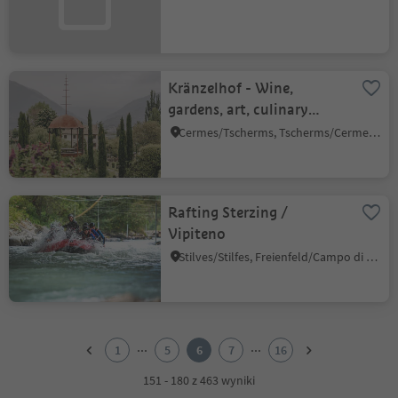
Kränzelhof - Wine,
gardens, art, culinary
delights
Cermes/Tscherms, Tscherms/Cermes, Meran/Merano and environs
Rafting Sterzing /
Vipiteno
Stilves/Stilfes, Freienfeld/Campo di Trens, Sterzing/Vipiteno and environs
1
2
...
...
1
5
6
7
16
3
4
151 - 180 z 463 wyniki
5