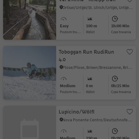
Ortisei/Urtijëi/St. Ulrich/Urtijëi, Urtijëi/Ortisei, Dolomites Region Val Gardena
Easy
100 m
1h:00 Min
Poziom trudności
Wzlot
czas trwania
Toboggan Run RudiRun
4.0
Plose/Plose, Brixen/Bressanone, Brixen/Bressanone and environs
Medium
0 m
0h:15 Min
Poziom trudności
Wzlot
czas trwania
Lupicino/Wölfl
Nova Ponente Centro/Deutschnofen Dorf, Deutschnofen/Nova Ponente, Dolomites Region Eggental
Medium
190 m
0h:00 Min