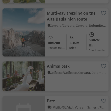
Multi-day trekking on the
Alta Badia high route
Corvara/Corvara, Corvara, Dolomites Region Alta Badia
960h:00
Difficult
5636 m
Min
Poziom trudności
Wzlot
czas trwania
Animal park
Colfosco/Colfosco, Corvara, Dolomites Region Alta Badia
Petz
S. Vigilio/St. Vigil, Völs am Schlern/Fiè allo Sciliar, Dolomites Region Seiser Alm