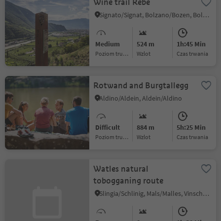
Wine trail Rebe
Signato/Signat, Bolzano/Bozen, Bolzano/Bozen and environs
Medium
524 m
1h:45 Min
Poziom trudności
Wzlot
czas trwania
Rotwand and Burgtallegg
Aldino/Aldein, Aldein/Aldino
Difficult
884 m
5h:25 Min
Poziom trudności
Wzlot
czas trwania
Watles natural
tobogganing route
Slingia/Schlinig, Mals/Malles, Vinschgau/Val Venosta