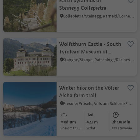
Earth pyramids of
Steinegg|Collepietra
Collepietra/Steinegg, Karneid/Cornedo all'Isarco, Dolomites Region Eggental
Wolfsthurn Castle - South
Tyrolean Museum of
Hunting and Fishing
Stanghe/Stange, Ratschings/Racines, Sterzing/Vipiteno and environs
Winter hike on the Völser
Aicha farm trail
Presule/Prösels, Völs am Schlern/Fiè allo Sciliar, Dolomites Region Seiser Alm
Medium
421 m
2h:38 Min
Poziom trudności
Wzlot
czas trwania