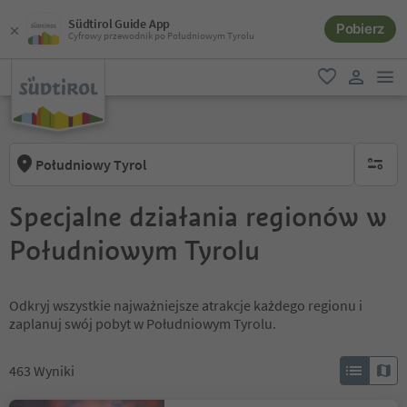
Südtirol Guide App
Pobierz
Cyfrowy przewodnik po Południowym Tyrolu
lin
ulubione
link uży
Południowy Tyrol
brak ak
Specjalne działania regionów w
Południowym Tyrolu
Odkryj wszystkie najważniejsze atrakcje każdego regionu i
zaplanuj swój pobyt w Południowym Tyrolu.
463
Wyniki