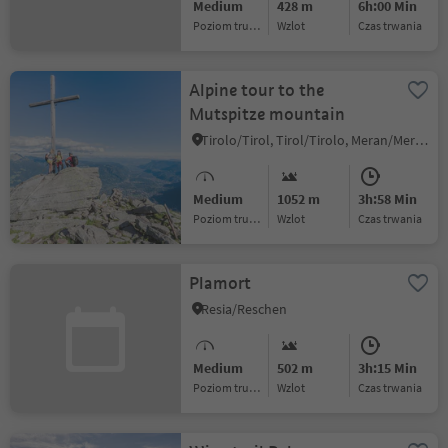
Medium
428 m
6h:00 Min
Poziom trudności
Wzlot
czas trwania
Alpine tour to the
Mutspitze mountain
Tirolo/Tirol, Tirol/Tirolo, Meran/Merano and environs
Medium
1052 m
3h:58 Min
Poziom trudności
Wzlot
czas trwania
Plamort
Resia/Reschen
Medium
502 m
3h:15 Min
Poziom trudności
Wzlot
czas trwania