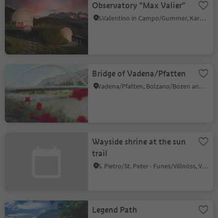
Observatory "Max Valier"
S.Valentino in Campo/Gummer, Karneid/Cornedo all'Isarco, Dolomites Region Eggental
Bridge of Vadena/Pfatten
Vadena/Pfatten, Bolzano/Bozen and environs
Wayside shrine at the sun
trail
S. Pietro/St. Peter - Funes/Villnöss, Villnöss/Funes, Dolomites Region Lüsen Villnöss
Legend Path