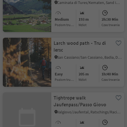
Caminata di Tures/Kematen, Sand in Taufers/Campo Tures, Ahrntal/Valle Aurina
Medium
193 m
2h:30 Min
Poziom trudności
Wzlot
czas trwania
Larch wood path - Tru di
lersc
San Cassiano/San Cassiano, Badia, Dolomites Region Alta Badia
Easy
205 m
1h:40 Min
Poziom trudności
Wzlot
czas trwania
Tightrope walk
Jaufenpass/Passo Giovo
Valgiovo/Jaufental, Ratschings/Racines, Sterzing/Vipiteno and environs