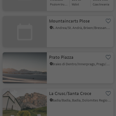
Poziom trudności
Wzlot
czas trwania
Mountaincarts Plose
S. Andrea/St. Andrä, Brixen/Bressanone, Brixen/Bressanone and environs
Prato Piazza
Braies di Dentro/Innerprags, Prags/Braies, Dolomites Region 3 Zinnen
La Crusc/Santa Croce
Badia/Badia, Badia, Dolomites Region Alta Badia