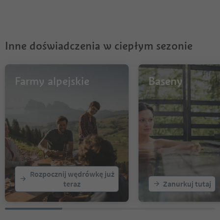
6
7
8
9
Inne doświadczenia w ciepłym sezonie
10
11
12
13
Farmy alpejskie
Baseny
14
15
16
Rozpocznij wędrówkę już
teraz
Zanurkuj tutaj