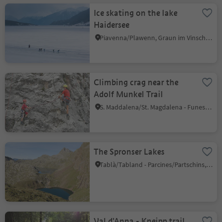
Ice skating on the lake
Haidersee
Piavenna/Plawenn, Graun im Vinschgau/Curon Venosta, Vinschgau/Val Venosta
Climbing crag near the
Adolf Munkel Trail
S. Maddalena/St. Magdalena - Funes/Villnöss, Villnöss/Funes, Dolomites Region Lüsen Villnöss
The Spronser Lakes
Tablà/Tabland - Parcines/Partschins, Tirol/Tirolo, Meran/Merano and environs
Val d'Anna - Kneipp trail