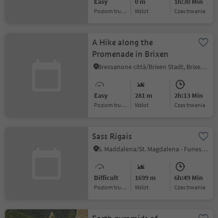
Easy
0 m
1h:30 Min
Poziom trudności
Wzlot
czas trwania
A Hike along the
Promenade in Brixen
Bressanone città/Brixen Stadt, Brixen/Bressanone, Brixen/Bressanone and environs
Easy
281 m
2h:13 Min
Poziom trudności
Wzlot
czas trwania
Sass Rigais
S. Maddalena/St. Magdalena - Funes/Villnöss, Villnöss/Funes, Dolomites Region Lüsen Villnöss
Difficult
1699 m
6h:49 Min
Poziom trudności
Wzlot
czas trwania