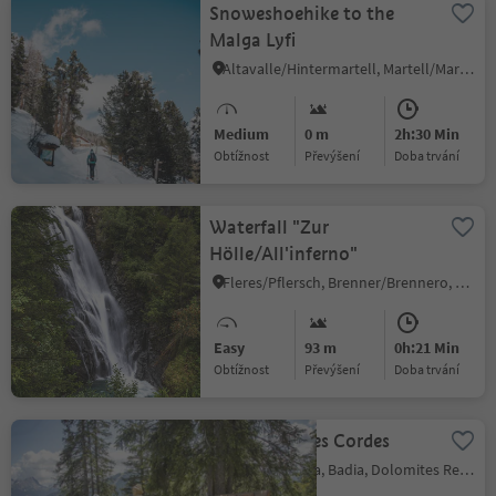
Snoweshoehike to the
Malga Lyfi
Altavalle/Hintermartell, Martell/Martello, Vinschgau/Val Venosta
Medium
0 m
2h:30 Min
Obtížnost
Převýšení
doba trvání
Waterfall "Zur
Hölle/All'inferno"
Fleres/Pflersch, Brenner/Brennero, Sterzing/Vipiteno and environs
Easy
93 m
0h:21 Min
Obtížnost
Převýšení
doba trvání
Via ferrata Les Cordes
La Villa/La Villa, Badia, Dolomites Region Alta Badia