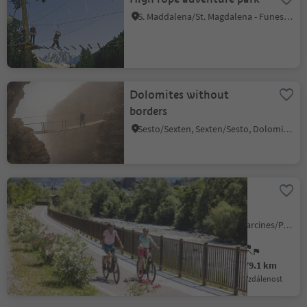
S. Maddalena/St. Magdalena - Funes/Villnöss, Villnöss/Funes, Dolomites Region Lüsen Villnöss
Dolomites without
borders
Sesto/Sexten, Sexten/Sesto, Dolomites Region 3 Zinnen
Cycling through Val
Venosta Via Claudia
Augusta
Montesole/Sonnenberg - Parcines/Partschins, Graun im Vinschgau/Curon Venosta, Vinschgau/Val Venosta
Difficult
1432 m
79.1 km
Obtížnost
Převýšení
vzdálenost