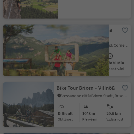
Mountain Cinema in the
Eggental - Furner Oach
Collepietra/Steinegg, Karneid/Cornedo all'Isarco, Dolomites Region Eggental
Medium
540 m
3h:30 Min
Obtížnost
Převýšení
doba trvání
Bike Tour Brixen - Villnöß
Bressanone città/Brixen Stadt, Brixen/Bressanone, Brixen/Bressanone and environs
Difficult
1048 m
20.6 km
Obtížnost
Převýšení
vzdálenost