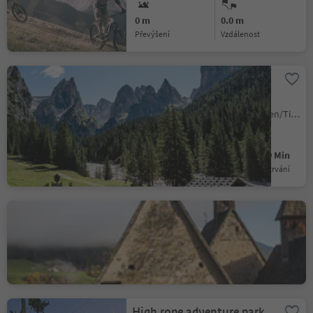
0 m
0.0 m
Převýšení
vzdálenost
To the Rechter Leger
clearing in the Tschamin
Valley
Tires/Tiers, Tiers am Rosengarten/Tires al Catinaccio, Dolomites Region Seiser Alm
Medium
513 m
4h:00 Min
Obtížnost
Převýšení
doba trvání
Trechiese
Barbiano/Dreikirchen
Barbian
Colma/Kollmann, Barbian/Barbiano, Brixen/Bressanone and environs
High rope adventure park