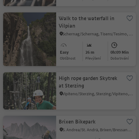
Walk to the waterfall in
Vilpian
Schernag/Schernag, Tisens/Tesimo, Alto Adige Wine Road
Easy
26 m
0h:09 Min
Obtížnost
Převýšení
doba trvání
High rope garden Skytrek
at Sterzing
Vipiteno/Sterzing, Sterzing/Vipiteno, Sterzing/Vipiteno and environs
Brixen Bikepark
S. Andrea/St. Andrä, Brixen/Bressanone, Brixen/Bressanone and environs