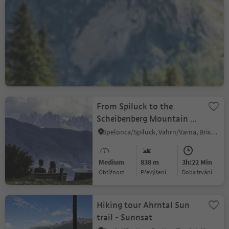
The Marmot walk under
the Sassolungo Group
S.Cristina Gherdëina/S.Cristina Val Gardena/S.Cristina Gherdëina/St.Christina in Gröden, S.Crestina Gherdëina/Santa Cristina Val Gardana, Dolomites Region Val Gardena
Medium
681 m
5h:30 Min
Obtížnost
Převýšení
doba trvání
From Spiluck to the
Scheibenberg Mountain -
Zirmait to Spiluck
Spelonca/Spiluck, Vahrn/Varna, Brixen/Bressanone and environs
Medium
838 m
3h:22 Min
Obtížnost
Převýšení
doba trvání
Hiking tour Ahrntal Sun
trail - Sunnsat