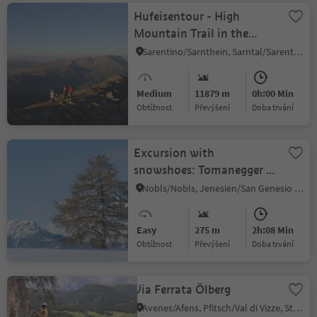
Hufeisentour - High
Mountain Trail in the
Sarntaler Alps
Sarentino/Sarnthein, Sarntal/Sarentino, Bolzano/Bozen and environs
Medium
11879 m
0h:00 Min
Obtížnost
Převýšení
doba trvání
Excursion with
snowshoes: Tomanegger -
Salten
Nobls/Nobls, Jenesien/San Genesio Atesino, Bolzano/Bozen and environs
Easy
275 m
2h:08 Min
Obtížnost
Převýšení
doba trvání
Via Ferrata Ölberg
Avenes/Afens, Pfitsch/Val di Vizze, Sterzing/Vipiteno and environs