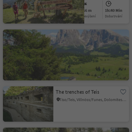
Medium
266 m
1h:40 Min
Obtížnost
Převýšení
doba trvání
Hike to Saltria and along
the Jender valley backt to
Ortisei
Sureghes/Oltretorrente/Sureghes/Überwasser, Kastelruth/Castelrotto, Dolomites Region Seiser Alm
Medium
1094 m
5h:10 Min
Obtížnost
Převýšení
doba trvání
The trenches of Teis
Tiso/Teis, Villnöss/Funes, Dolomites Region Lüsen Villnöss