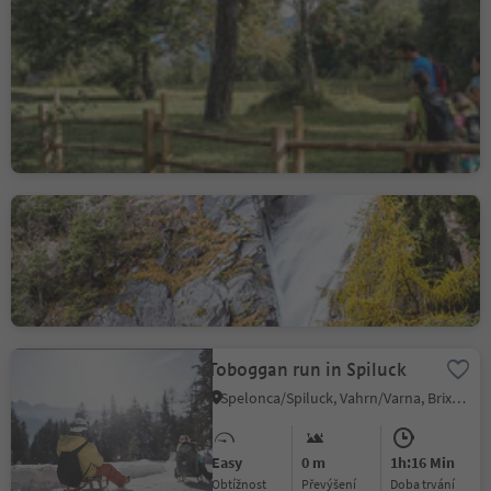
Circular Hike in the
Trudner Horn Nature Park
Trodena/Truden, Truden/Trodena
Medium
544 m
3h:49 Min
Obtížnost
Převýšení
doba trvání
waterfalls of Barbian
Colma/Kollmann, Barbian/Barbiano, Brixen/Bressanone and environs
Toboggan run in Spiluck
Spelonca/Spiluck, Vahrn/Varna, Brixen/Bressanone and environs
Easy
0 m
1h:16 Min
Obtížnost
Převýšení
doba trvání