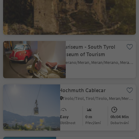
The ruins of Hauenstein
Siusi/Seis, Kastelruth/Castelrotto, Dolomites Region Seiser Alm
Touriseum - South Tyrol
Museum of Tourism
Merano/Meran, Meran/Merano, Meran/Merano and environs
Hochmuth Cablecar
Tirolo/Tirol, Tirol/Tirolo, Meran/Merano and environs
Easy
0 m
0h:04 Min
Obtížnost
Převýšení
doba trvání