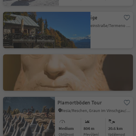
Rifugio Oltradige
Tramin an der Weinstraße/Termeno sulla Strada del Vino, Alto Adige Wine Road
MuseumPasseier in St.
Leonhard
San Leonardo i.P./St. Leonhard i.P., St.Leonhard in Passeier/San Leonardo in Passiria, Meran/Merano and environs
Plamortböden Tour
Resia/Reschen, Graun im Vinschgau/Curon Venosta, Vinschgau/Val Venosta
Medium
804 m
20.6 km
Obtížnost
Převýšení
vzdálenost