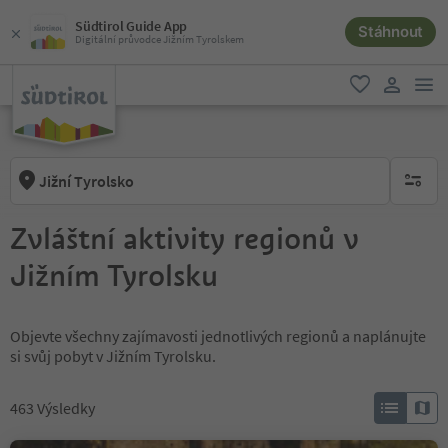
Südtirol Guide App
Stáhnout
Digitální průvodce Jižním Tyrolskem
odk
oblíbené
uživatel
Jižní Tyrolsko
brak ak
Zvláštní aktivity regionů v
Jižním Tyrolsku
Objevte všechny zajímavosti jednotlivých regionů a naplánujte
si svůj pobyt v Jižním Tyrolsku.
463
Výsledky