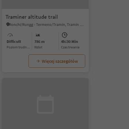
Traminer altitude trail
Ronchi/Rungg - Termeno/Tramin, Tramin an der Weinstraße/Termeno sulla Strada del Vino, Alto Adige Wine Road
Difficult
786 m
4h:30 Min
Poziom trudności
Wzlot
czas trwania
Więcej szczegółów