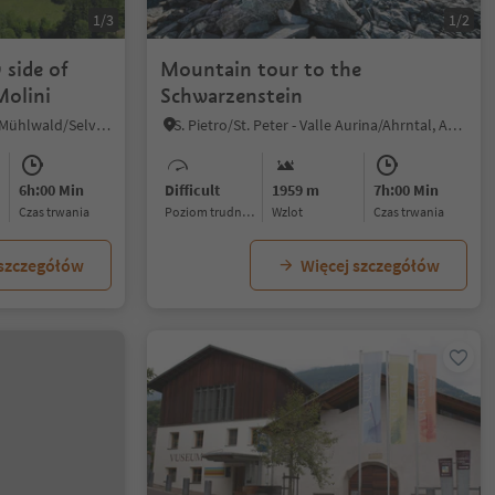
1/3
1/2
 side of
Mountain tour to the
Molini
Schwarzenstein
Selva die Molini/Mühlwald, Mühlwald/Selva dei Molini, Ahrntal/Valle Aurina
S. Pietro/St. Peter - Valle Aurina/Ahrntal, Ahrntal/Valle Aurina, Ahrntal/Valle Aurina
6h:00 Min
Difficult
1959 m
7h:00 Min
czas trwania
Poziom trudności
Wzlot
czas trwania
 szczegółów
Więcej szczegółów