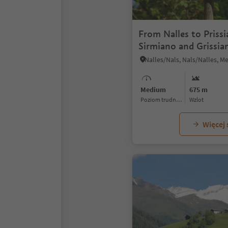
From Nalles to Prissi
Sirmiano and Grissia
Medium
675 m
Poziom trudności
Wzlot
Więcej