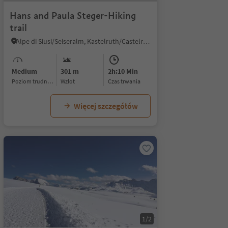
Hans and Paula Steger-Hiking
trail
Alpe di Siusi/Seiseralm, Kastelruth/Castelrotto, Dolomites Region Seiser Alm
Medium
301 m
2h:10 Min
Poziom trudności
Wzlot
czas trwania
Więcej szczegółów
1/2