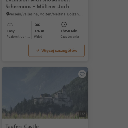
Schermoos - Möltner Joch
Versein/Vallesina, Mölten/Meltina, Bolzano/Bozen and environs
Easy
376 m
1h:58 Min
Poziom trudności
Wzlot
czas trwania
Więcej szczegółów
1/2
Taufers Castle