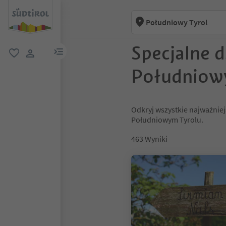
Południowy Tyrol
Specjalne 
link menu
ulubione
link użytkownika
Południow
Odkryj wszystkie najważniej
Południowym Tyrolu.
463
Wyniki