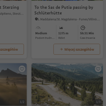
t Sterzing
To the Sas de Putia passing by
Schlüterhütte
Vipiteno/Sterzing, Sterzing/Vipiteno, Sterzing/Vipiteno and environs
S. Maddalena/St. Magdalena - Funes/Villnöss, Villnöss/Funes, Dolomites Region Lüsen Villnöss
Medium
1275 m
5h:31 Min
Poziom trudności
Wzlot
czas trwania
 szczegółów
Więcej szczegółów
1/2
1/3