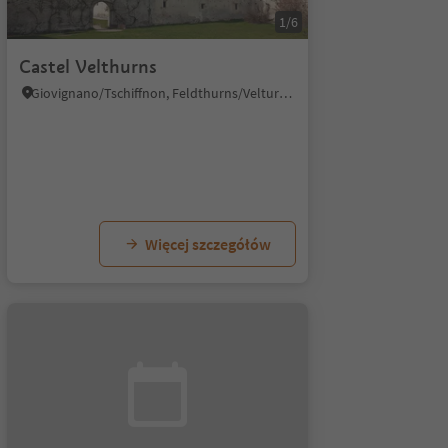
1/6
Castel Velthurns
Giovignano/Tschiffnon, Feldthurns/Velturno, Brixen/Bressanone and environs
Więcej szczegółów