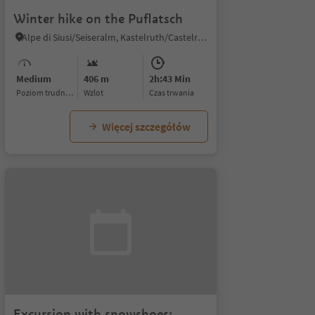
Winter hike on the Puflatsch
Alpe di Siusi/Seiseralm, Kastelruth/Castelrotto, Dolomites Region Seiser Alm
Medium
406 m
2h:43 Min
Poziom trudności
Wzlot
czas trwania
Więcej szczegółów
Excursion with snowshoes: