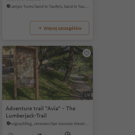
Campo Tures/Sand in Taufers, Sand in Taufers/Campo Tures, Ahrntal/Valle Aurina
Więcej szczegółów
1/9
Adventure trail "Avia" - The
Lumberjack-Trail
Avigna/Afing, Jenesien/San Genesio Atesino, Bolzano/Bozen and environs