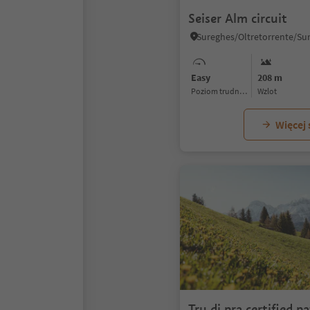
Seiser Alm circuit
Easy
208 m
Poziom trudności
Wzlot
Więcej
Tru di pra certified p