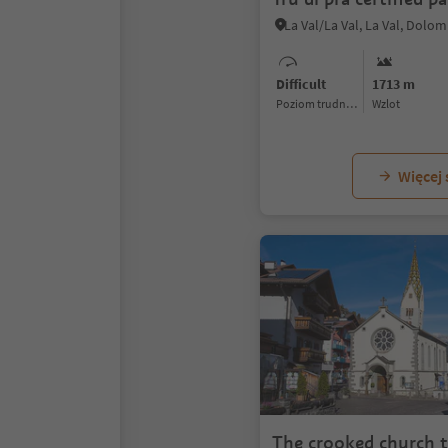
Difficult
1713 m
Poziom trudności
Wzlot
Więcej
The crooked church 