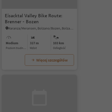
Eisacktal Valley Bike Route:
Brenner - Bozen
Maranza/Meransen, Bolzano/Bozen, Bolzano/Bozen and environs
Medium
327 m
103 km
Poziom trudności
Wzlot
odległość
Więcej szczegółów