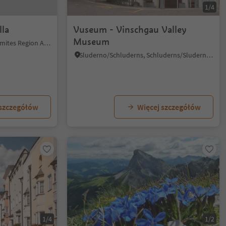
1/4
lla
Vuseum - Vinschgau Valley
Museum
La Villa/La Villa, Badia, Dolomites Region Alta Badia
Sluderno/Schluderns, Schluderns/Sluderno, Vinschgau/Val Venosta
 szczegółów
Więcej szczegółów
1/4
1/2