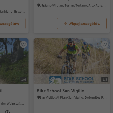
Vilpiano/Vilpian, Terlan/Terlano, Alto Adige Wine Road
Colma/Kollmann, Barbian/Barbiano, Brixen/Bressanone and environs
 szczegółów
Więcej szczegółów
1/6
1/3
il
Bike School San Vigilio
San Vigilio, Al Plan/San Vigilio, Dolomites Region Kronplatz/Plan de Corones
Cornaiano/Girlan, Eppan an der Weinstaße/Appiano sulla Strada del Vino, Alto Adige Wine Road