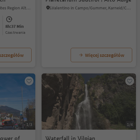
La Val/La Val, La Val, Dolomites Region Alta Badia
S.Valentino in Campo/Gummer, Karneid/Cornedo all'Isarco, Dolomites Region Eggental
8h:37 Min
czas trwania
 szczegółów
Więcej szczegółów
1/3
1/4
tower of
Waterfall in Vilpian