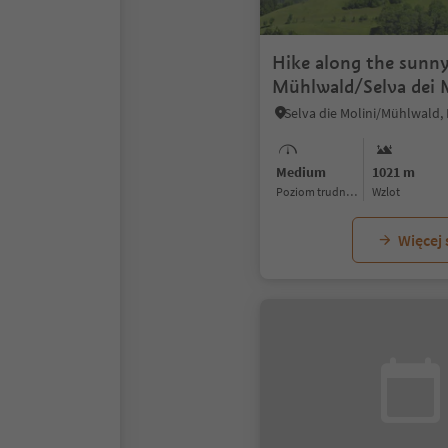
Hike along the sunny
Mühlwald/Selva dei 
Medium
1021 m
Poziom trudności
Wzlot
Więcej