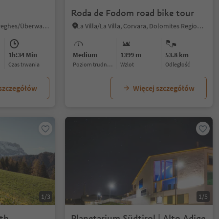
Roda de Fodom road bike tour
Sureghes/Oltretorrente/Sureghes/Überwasser, Kastelruth/Castelrotto, Dolomites Region Seiser Alm
La Villa/La Villa, Corvara, Dolomites Region Alta Badia
1h:34 Min
Medium
1399 m
53.8 km
czas trwania
Poziom trudności
Wzlot
odległość
 szczegółów
Więcej szczegółów
1/3
1/5
ath
Planetarium Südtirol | Alto Adige