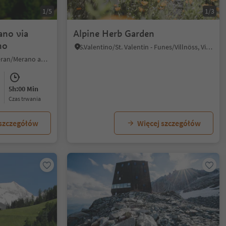
1/5
1/3
ano via
Alpine Herb Garden
no
S.Valentino/St. Valentin - Funes/Villnöss, Villnöss/Funes, Dolomites Region Lüsen Villnöss
Nalles/Nals, Nals/Nalles, Meran/Merano and environs
5h:00 Min
czas trwania
 szczegółów
Więcej szczegółów