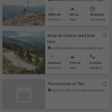
Difficult
985 m
7h:00 Min
Poziom trudności
Wzlot
czas trwania
Roda de Fodom road bike
tour
La Villa/La Villa, Corvara, Dolomites Region Alta Badia
Medium
1399 m
53.8 km
Poziom trudności
Wzlot
odległość
The trenches of Teis
Tiso/Teis, Villnöss/Funes, Dolomites Region Lüsen Villnöss