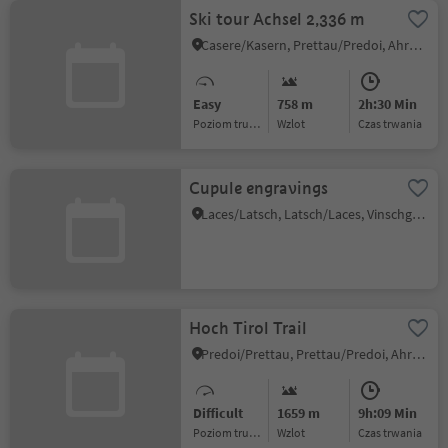
Ski tour Achsel 2,336 m
Casere/Kasern, Prettau/Predoi, Ahrntal/Valle Aurina
Easy
758 m
2h:30 Min
Poziom trudności
Wzlot
czas trwania
Cupule engravings
Laces/Latsch, Latsch/Laces, Vinschgau/Val Venosta
Hoch Tirol Trail
Predoi/Prettau, Prettau/Predoi, Ahrntal/Valle Aurina
Difficult
1659 m
9h:09 Min
Poziom trudności
Wzlot
czas trwania