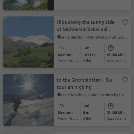
Hike along the sunny side
of Mühlwald/Selva dei
Molini
Selva die Molini/Mühlwald, Mühlwald/Selva dei Molini, Ahrntal/Valle Aurina
Medium
1021 m
6h:00 Min
Poziom trudności
Wzlot
czas trwania
to the Grionplotten - Ski
tour an higking
Resia/Reschen, Graun im Vinschgau/Curon Venosta, Vinschgau/Val Venosta
Medium
0 m
3h:00 Min
Poziom trudności
Wzlot
czas trwania