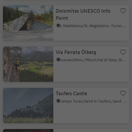
Dolomites UNESCO Info
Point
S. Maddalena/St. Magdalena - Funes/Villnöss, Villnöss/Funes, Dolomites Region Lüsen Villnöss
Via Ferrata Ölberg
Avenes/Afens, Pfitsch/Val di Vizze, Sterzing/Vipiteno and environs
Taufers Castle
Campo Tures/Sand in Taufers, Sand in Taufers/Campo Tures, Ahrntal/Valle Aurina