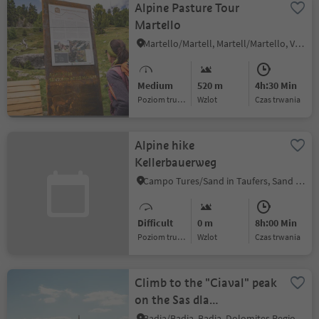
Alpine Pasture Tour
Martello
Martello/Martell, Martell/Martello, Vinschgau/Val Venosta
Medium
520 m
4h:30 Min
Poziom trudności
Wzlot
czas trwania
Alpine hike
Kellerbauerweg
Campo Tures/Sand in Taufers, Sand in Taufers/Campo Tures, Ahrntal/Valle Aurina
Difficult
0 m
8h:00 Min
Poziom trudności
Wzlot
czas trwania
Climb to the "Ciaval" peak
on the Sas dla
Crusc/Santa Croce
Badia/Badia, Badia, Dolomites Region Alta Badia