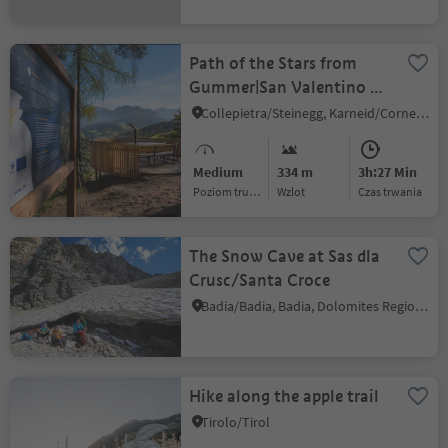
Path of the Stars from
Gummer|San Valentino to
Steinegg|Collepietra
Collepietra/Steinegg, Karneid/Cornedo all'Isarco, Dolomites Region Eggental
Medium
334 m
3h:27 Min
Poziom trudności
Wzlot
czas trwania
The Snow Cave at Sas dla
Crusc/Santa Croce
Badia/Badia, Badia, Dolomites Region Alta Badia
Hike along the apple trail
Tirolo/Tirol