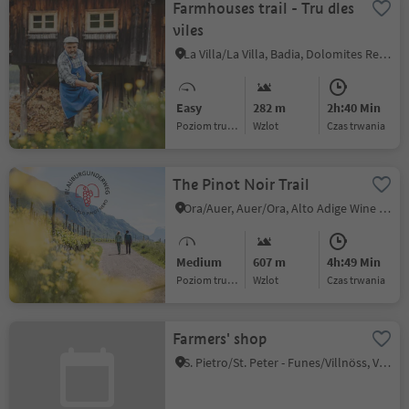
Farmhouses trail - Tru dles
viles
La Villa/La Villa, Badia, Dolomites Region Alta Badia
Easy
282 m
2h:40 Min
Poziom trudności
Wzlot
czas trwania
The Pinot Noir Trail
Ora/Auer, Auer/Ora, Alto Adige Wine Road
Medium
607 m
4h:49 Min
Poziom trudności
Wzlot
czas trwania
Farmers' shop
S. Pietro/St. Peter - Funes/Villnöss, Villnöss/Funes, Dolomites Region Lüsen Villnöss