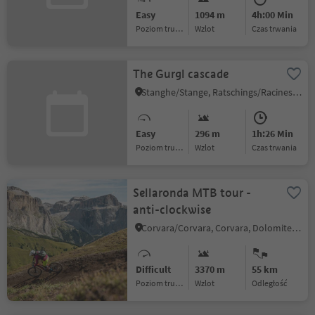
Easy
1094 m
4h:00 Min
Poziom trudności
Wzlot
czas trwania
The Gurgl cascade
Stanghe/Stange, Ratschings/Racines, Sterzing/Vipiteno and environs
Easy
296 m
1h:26 Min
Poziom trudności
Wzlot
czas trwania
Sellaronda MTB tour -
anti-clockwise
Corvara/Corvara, Corvara, Dolomites Region Alta Badia
Difficult
3370 m
55 km
Poziom trudności
Wzlot
odległość