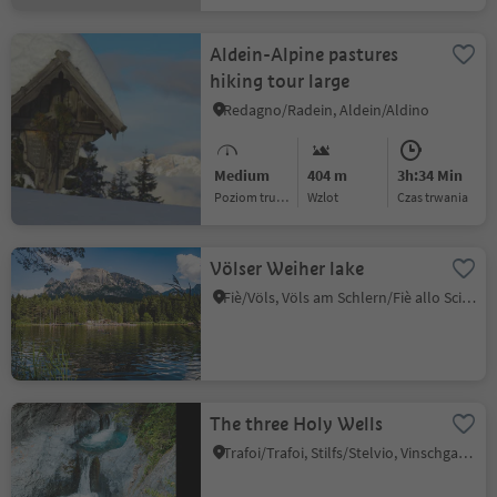
Aldein-Alpine pastures
hiking tour large
Redagno/Radein, Aldein/Aldino
Medium
404 m
3h:34 Min
Poziom trudności
Wzlot
czas trwania
Völser Weiher lake
Fiè/Völs, Völs am Schlern/Fiè allo Sciliar, Dolomites Region Seiser Alm
The three Holy Wells
Trafoi/Trafoi, Stilfs/Stelvio, Vinschgau/Val Venosta