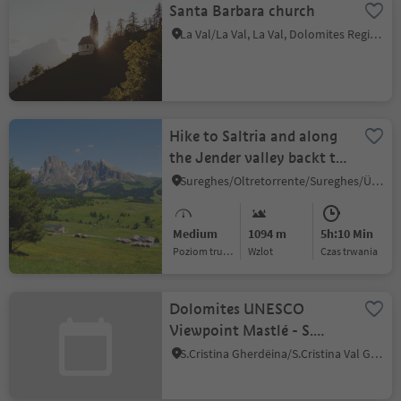
Santa Barbara church
La Val/La Val, La Val, Dolomites Region Alta Badia
Hike to Saltria and along
the Jender valley backt to
Ortisei
Sureghes/Oltretorrente/Sureghes/Überwasser, Kastelruth/Castelrotto, Dolomites Region Seiser Alm
Medium
1094 m
5h:10 Min
Poziom trudności
Wzlot
czas trwania
Dolomites UNESCO
Viewpoint Mastlé - S.
Cristina Val Gardena
S.Cristina Gherdëina/S.Cristina Val Gardena/S.Cristina Gherdëina/St.Christina in Gröden, S.Crestina Gherdëina/Santa Cristina Val Gardana, Dolomites Region Val Gardena