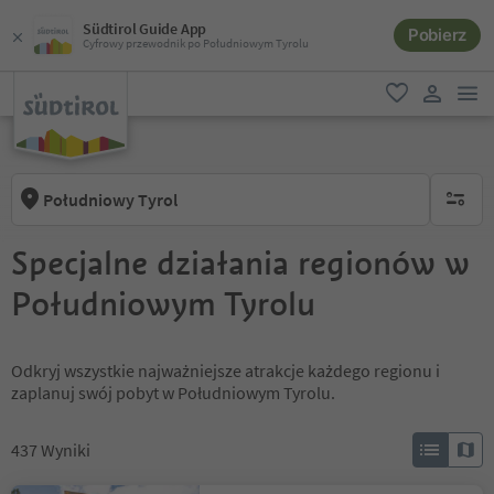
Südtirol Guide App
Pobierz
Cyfrowy przewodnik po Południowym Tyrolu
lin
ulubione
link uży
Południowy Tyrol
brak ak
Specjalne działania regionów w
Południowym Tyrolu
Odkryj wszystkie najważniejsze atrakcje każdego regionu i
zaplanuj swój pobyt w Południowym Tyrolu.
437
Wyniki