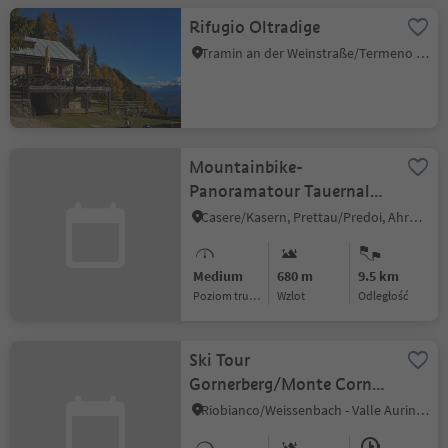
Rifugio Oltradige
Tramin an der Weinstraße/Termeno sulla Strada del Vino, Alto Adige Wine Road
Mountainbike-
Panoramatour Tauernalm
hut
Casere/Kasern, Prettau/Predoi, Ahrntal/Valle Aurina
Medium
680 m
9.5 km
Poziom trudności
Wzlot
odległość
Ski Tour
Gornerberg/Monte Corno
(Henne) 2,475 m
Riobianco/Weissenbach - Valle Aurina/Ahrntal, Ahrntal/Valle Aurina, Ahrntal/Valle Aurina