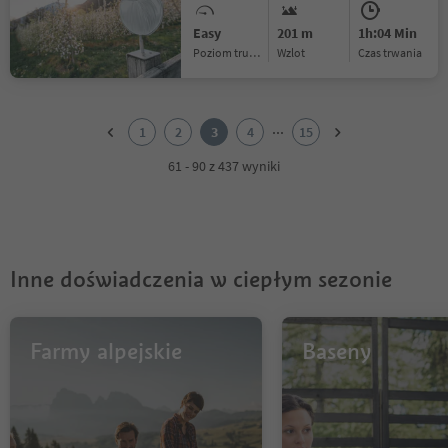
Easy
201 m
1h:04 Min
Poziom trudności
Wzlot
czas trwania
1
2
...
1
2
3
4
15
3
4
61 - 90 z 437 wyniki
5
6
7
8
9
Inne doświadczenia w ciepłym sezonie
10
11
12
13
Farmy alpejskie
Baseny
14
15