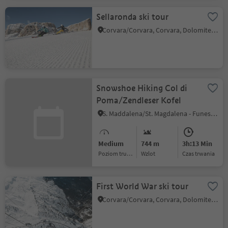
Sellaronda ski tour
Corvara/Corvara, Corvara, Dolomites Region Alta Badia
Snowshoe Hiking Col di
Poma/Zendleser Kofel
S. Maddalena/St. Magdalena - Funes/Villnöss, Villnöss/Funes, Dolomites Region Lüsen Villnöss
Medium
744 m
3h:13 Min
Poziom trudności
Wzlot
czas trwania
First World War ski tour
Corvara/Corvara, Corvara, Dolomites Region Alta Badia