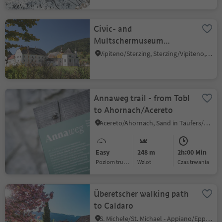
Civic- and
Multschermuseum
Sterzing
Vipiteno/Sterzing, Sterzing/Vipiteno, Sterzing/Vipiteno and environs
Annaweg trail - from Tobl
to Ahornach/Acereto
Acereto/Ahornach, Sand in Taufers/Campo Tures, Ahrntal/Valle Aurina
Easy
248 m
2h:00 Min
Poziom trudności
Wzlot
czas trwania
Überetscher walking path
to Caldaro
S. Michele/St. Michael - Appiano/Eppan, Eppan an der Weinstaße/Appiano sulla Strada del Vino, Alto Adige Wine Road