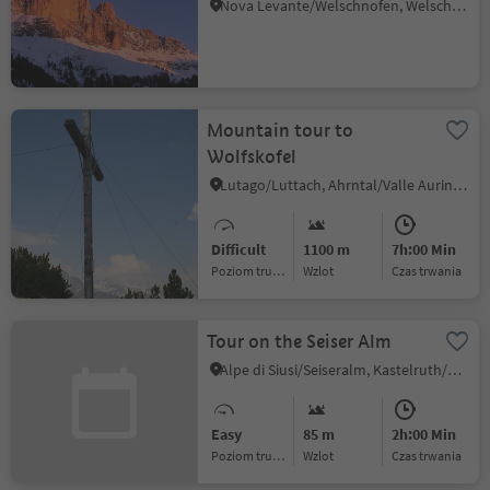
Nova Levante/Welschnofen, Welschnofen/Nova Levante, Dolomites Region Eggental
Mountain tour to
Wolfskofel
Lutago/Luttach, Ahrntal/Valle Aurina, Ahrntal/Valle Aurina
Difficult
1100 m
7h:00 Min
Poziom trudności
Wzlot
czas trwania
Tour on the Seiser Alm
Alpe di Siusi/Seiseralm, Kastelruth/Castelrotto, Dolomites Region Seiser Alm
Easy
85 m
2h:00 Min
Poziom trudności
Wzlot
czas trwania