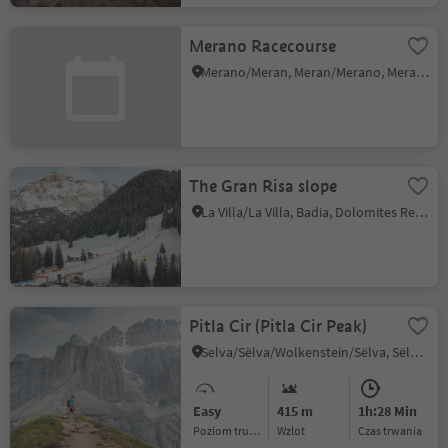
Merano Racecourse
Merano/Meran, Meran/Merano, Meran/Merano and environs
The Gran Risa slope
La Villa/La Villa, Badia, Dolomites Region Alta Badia
Pitla Cir (Pitla Cir Peak)
Selva/Sëlva/Wolkenstein/Sëlva, Sëlva/Selva di Val Gardena, Dolomites Region Val Gardena
Easy
415 m
1h:28 Min
Poziom trudności
Wzlot
czas trwania