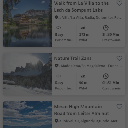
Walk from La Villa to the
Lech da Sompunt Lake
La Villa/La Villa, Badia, Dolomites Region Alta Badia
Easy
172 m
2h:30 Min
Poziom trudności
Wzlot
czas trwania
Nature Trail Zans
S. Maddalena/St. Magdalena - Funes/Villnöss, Villnöss/Funes, Dolomites Region Lüsen Villnöss
Easy
90 m
0h:51 Min
Poziom trudności
Wzlot
czas trwania
Meran High Mountain
Road from Leiter Alm hut
Velloi/Vellau, Algund/Lagundo, Meran/Merano and environs