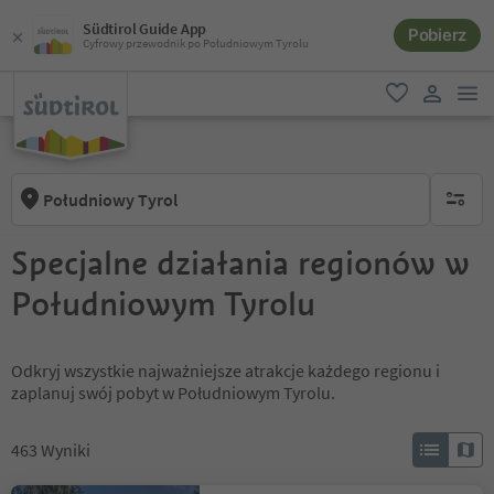
Südtirol Guide App
Pobierz
Cyfrowy przewodnik po Południowym Tyrolu
lin
ulubione
link uży
Południowy Tyrol
brak ak
Specjalne działania regionów w
Południowym Tyrolu
Odkryj wszystkie najważniejsze atrakcje każdego regionu i
zaplanuj swój pobyt w Południowym Tyrolu.
463
Wyniki