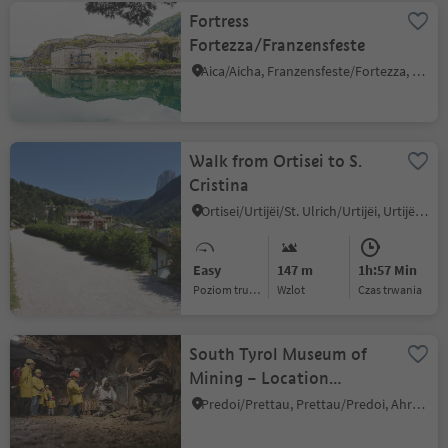
Fortress
Fortezza/Franzensfeste
Aica/Aicha, Franzensfeste/Fortezza, Brixen/Bressanone and environs
Walk from Ortisei to S.
Cristina
Ortisei/Urtijëi/St. Ulrich/Urtijëi, Urtijëi/Ortisei, Dolomites Region Val Gardena
Easy
147 m
1h:57 Min
Poziom trudności
Wzlot
czas trwania
South Tyrol Museum of
Mining – Location
Prettau/Predoi
Predoi/Prettau, Prettau/Predoi, Ahrntal/Valle Aurina