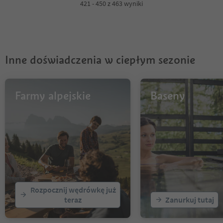
4
421 - 450 z 463 wyniki
5
6
7
8
9
Inne doświadczenia w ciepłym sezonie
10
11
12
13
Farmy alpejskie
Baseny
14
15
16
Rozpocznij wędrówkę już
teraz
Zanurkuj tutaj