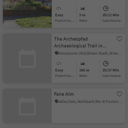
Easy
9 m
2h:22 Min
Poziom trudności
Wzlot
czas trwania
The Archeopfad
Archaeological Trail in
Brixen
Bressanone città/Brixen Stadt, Brixen/Bressanone, Brixen/Bressanone and environs
Easy
286 m
1h:37 Min
Poziom trudności
Wzlot
czas trwania
Fane Alm
Valles/Vals, Mühlbach/Rio di Pusteria, Brixen/Bressanone and environs