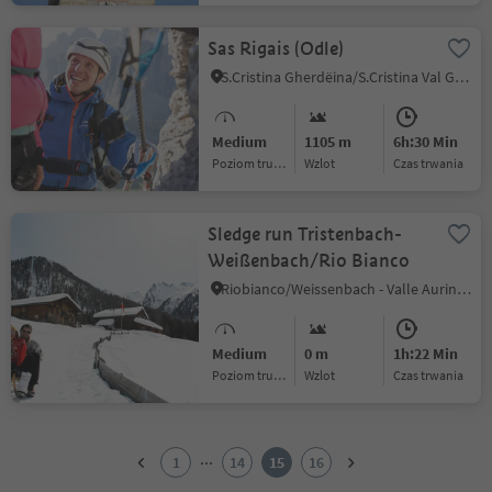
Sas Rigais (Odle)
S.Cristina Gherdëina/S.Cristina Val Gardena/S.Cristina Gherdëina/St.Christina in Gröden, S.Crestina Gherdëina/Santa Cristina Val Gardana, Dolomites Region Val Gardena
Medium
1105 m
6h:30 Min
Poziom trudności
Wzlot
czas trwania
Sledge run Tristenbach-
Weißenbach/Rio Bianco
Riobianco/Weissenbach - Valle Aurina/Ahrntal, Ahrntal/Valle Aurina, Ahrntal/Valle Aurina
Medium
0 m
1h:22 Min
Poziom trudności
Wzlot
czas trwania
1
2
...
1
14
15
16
3