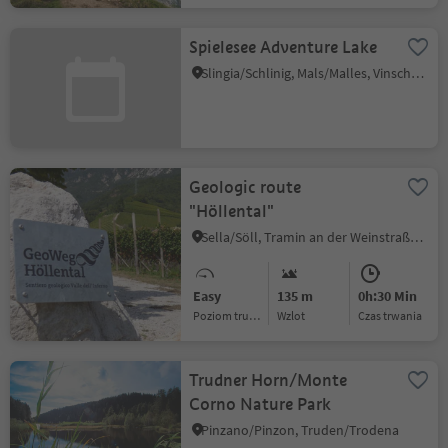
Spielesee Adventure Lake
Slingia/Schlinig, Mals/Malles, Vinschgau/Val Venosta
Geologic route
"Höllental"
Sella/Söll, Tramin an der Weinstraße/Termeno sulla Strada del Vino, Alto Adige Wine Road
Easy
135 m
0h:30 Min
Poziom trudności
Wzlot
czas trwania
Trudner Horn/Monte
Corno Nature Park
Pinzano/Pinzon, Truden/Trodena