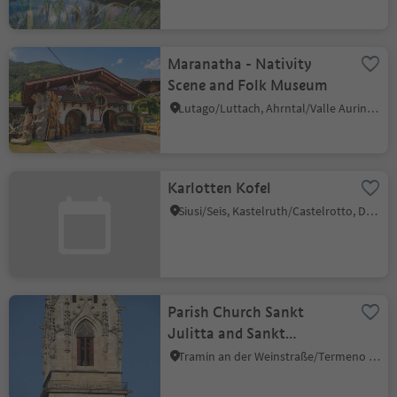
Maranatha - Nativity
Scene and Folk Museum
Lutago/Luttach, Ahrntal/Valle Aurina, Ahrntal/Valle Aurina
Karlotten Kofel
Siusi/Seis, Kastelruth/Castelrotto, Dolomites Region Seiser Alm
Parish Church Sankt
Julitta and Sankt
Quirikus
Tramin an der Weinstraße/Termeno sulla Strada del Vino, Alto Adige Wine Road