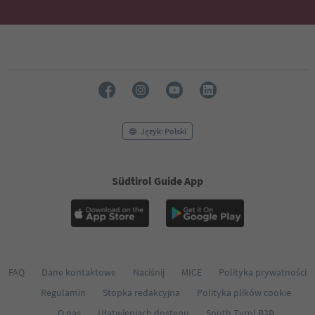
Język: Polski
Südtirol Guide App
FAQ
Dane kontaktowe
Naciśnij
MICE
Polityka prywatności
Regulamin
Stopka redakcyjna
Polityka plików cookie
O nas
Ułatwieniach dostępu
South Tyrol B2B