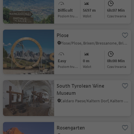
Difficult
5697 m
6h:07 Min
Poziom trudności
Wzlot
czas trwania
Plose
Plose/Plose, Brixen/Bressanone, Brixen/Bressanone and environs
Easy
0 m
0h:00 Min
Poziom trudności
Wzlot
czas trwania
South Tyrolean Wine
Museum
Caldaro Paese/Kaltern Dorf, Kaltern an der Weinstraße/Caldaro sulla Strada del Vino, Alto Adige Wine Road
Rosengarten