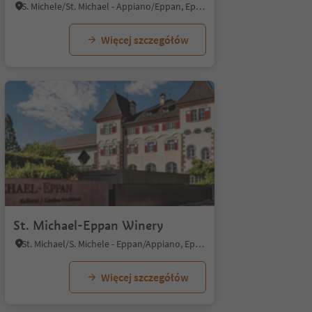
S. Michele/St. Michael - Appiano/Eppan, Eppan an der Weinstaße/Appiano sulla Strada del Vino, Alto Adige Wine Road
Więcej szczegółów
St. Michael-Eppan Winery
St. Michael/S. Michele - Eppan/Appiano, Eppan an der Weinstaße/Appiano sulla Strada del Vino, Alto Adige Wine Road
Więcej szczegółów