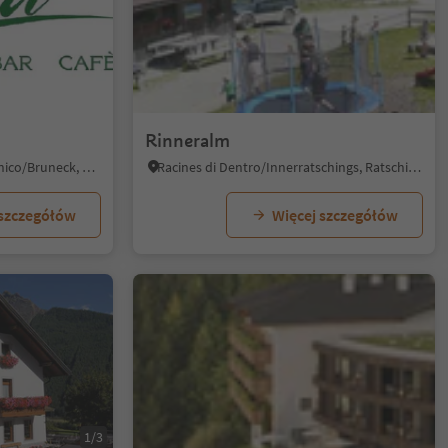
1/4
Rinneralm
S. Giorgio/St. Georgen - Brunico/Bruneck, Bruneck/Brunico, Dolomites Region Kronplatz/Plan de Corones
Racines di Dentro/Innerratschings, Ratschings/Racines, Sterzing/Vipiteno and environs
 szczegółów
Więcej szczegółów
1/3