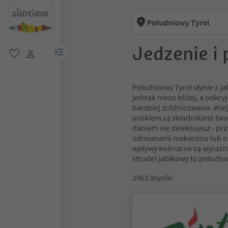
Południowy Tyrol
Jedzenie i 
link menu
ulubione
link użytkownika
Południowy Tyrol słynie z jab
jednak nieco bliżej, a odkry
bardziej zróżnicowana. Wi
urokiem są składnikami two
daniem się delektujesz - p
odmianami makaronu lub ni
wpływy kulinarne są wyraźni
strudel jabłkowy to południ
2963
Wyniki