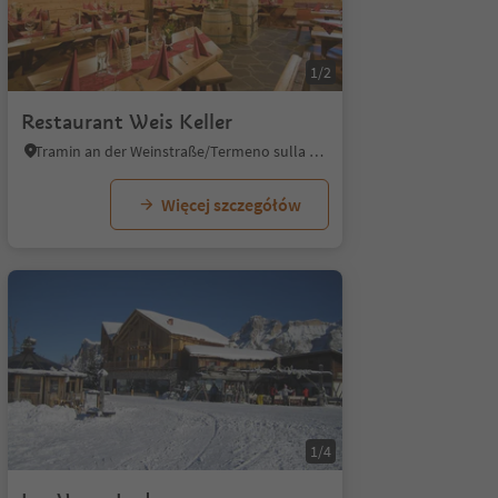
1/2
Restaurant Weis Keller
Tramin an der Weinstraße/Termeno sulla Strada del Vino, Alto Adige Wine Road
Więcej szczegółów
1/4