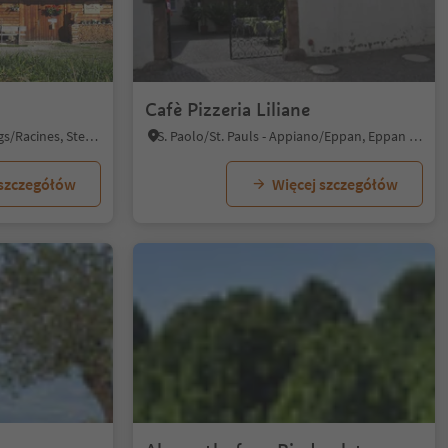
Cafè Pizzeria Liliane
Ridanna/Ridnaun, Ratschings/Racines, Sterzing/Vipiteno and environs
S. Paolo/St. Pauls - Appiano/Eppan, Eppan an der Weinstaße/Appiano sulla Strada del Vino, Alto Adige Wine Road
 szczegółów
Więcej szczegółów