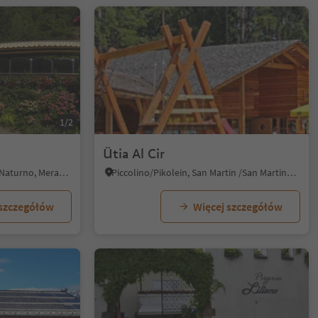
1/2
Ütia Al Cir
Naturno/Naturns, Naturns/Naturno, Meran/Merano and environs
Piccolino/Pikolein, San Martin /San Martino, Dolomites Region Kronplatz/Plan de Corones
 szczegółów
Więcej szczegółów