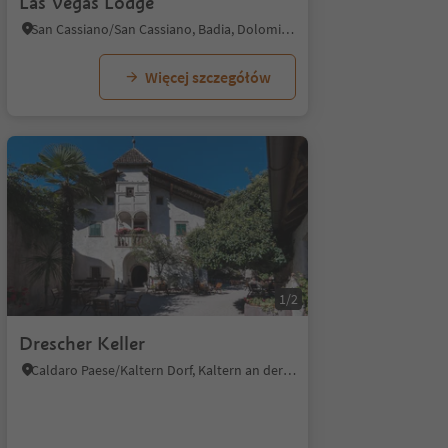
Las Vegas Lodge
San Cassiano/San Cassiano, Badia, Dolomites Region Alta Badia
Więcej szczegółów
1/5
1/2
Drescher Keller
Caldaro Paese/Kaltern Dorf, Kaltern an der Weinstraße/Caldaro sulla Strada del Vino, Alto Adige Wine Road