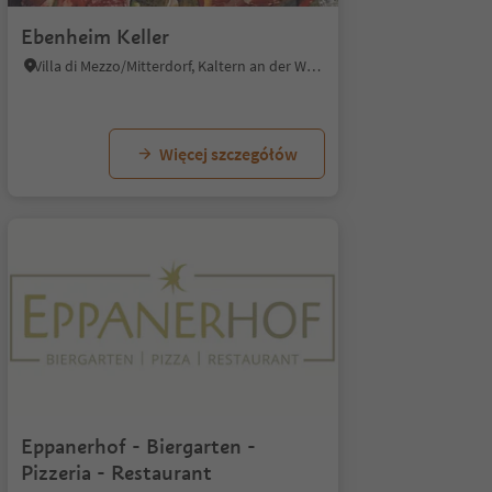
Ebenheim Keller
Villa di Mezzo/Mitterdorf, Kaltern an der Weinstraße/Caldaro sulla Strada del Vino, Alto Adige Wine Road
Więcej szczegółów
Eppanerhof - Biergarten -
Pizzeria - Restaurant