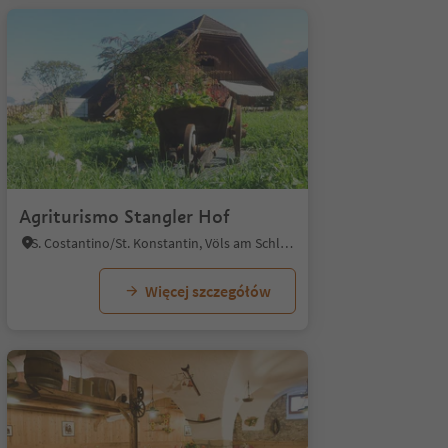
1/7
Agriturismo Stangler Hof
S. Costantino/St. Konstantin, Völs am Schlern/Fiè allo Sciliar, Dolomites Region Seiser Alm
Więcej szczegółów