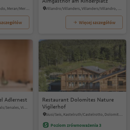
Almgasthof am Rinderplatz
Velloi/Vellau, Algund/Lagundo, Meran/Merano and environs
Villandro/Villanders, Villanders/Villandro, Brixen/Bressanone and environs
 szczegółów
Więcej szczegółów
l Adlernest
Restaurant Dolomites Nature
Vigilerhof
Unser Frau/Madonna, Schnals/Senales, Vinschgau/Val Venosta
Siusi/Seis, Kastelruth/Castelrotto, Dolomites Region Seiser Alm
Poziom zrównoważenia 3