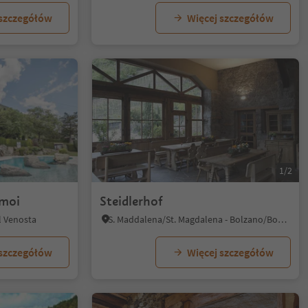
 szczegółów
Więcej szczegółów
1/5
1/2
rmoi
Steidlerhof
l Venosta
S. Maddalena/St. Magdalena - Bolzano/Bozen, Bolzano/Bozen, Bolzano/Bozen and environs
 szczegółów
Więcej szczegółów