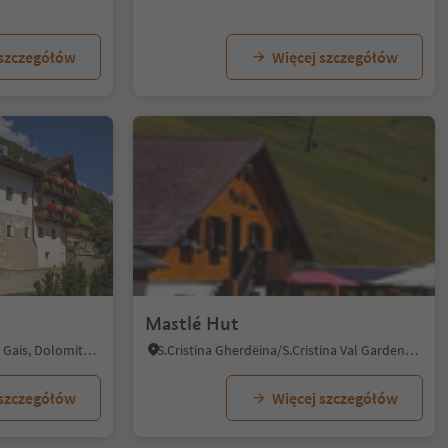
 szczegółów
Więcej szczegółów
Mastlé Hut
Riomolino/Mühlbach - Gais, Gais, Dolomites Region Kronplatz/Plan de Corones
S.Cristina Gherdëina/S.Cristina Val Gardena/S.Cristina Gherdëina/St.Christina in Gröden, S.Crestina Gherdëina/Santa Cristina Val Gardana, Dolomites Region Val Gardena
 szczegółów
Więcej szczegółów