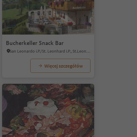
Bucherkeller Snack Bar
San Leonardo i.P./St. Leonhard i.P., St.Leonhard in Passeier/San Leonardo in Passiria, Meran/Merano and environs
Więcej szczegółów