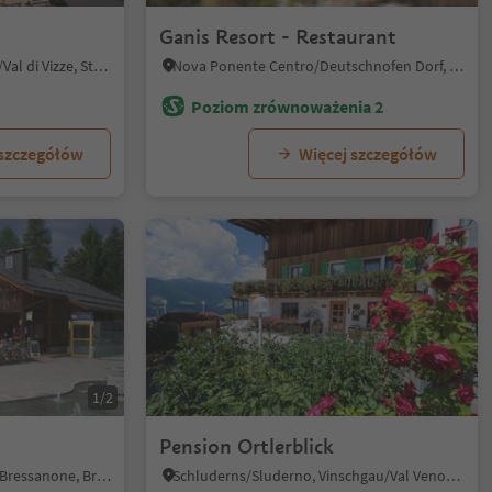
Ganis Resort - Restaurant
Caminata/Kematen, Pfitsch/Val di Vizze, Sterzing/Vipiteno and environs
Nova Ponente Centro/Deutschnofen Dorf, Deutschnofen/Nova Ponente, Dolomites Region Eggental
Poziom zrównoważenia 2
 szczegółów
Więcej szczegółów
1/2
Pension Ortlerblick
S. Andrea/St. Andrä, Brixen/Bressanone, Brixen/Bressanone and environs
Schluderns/Sluderno, Vinschgau/Val Venosta