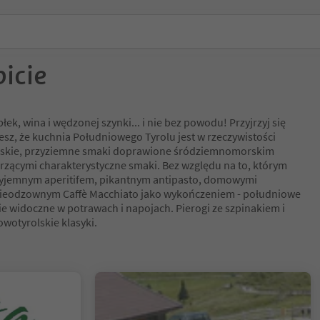
picie
łek, wina i wędzonej szynki... i nie bez powodu! Przyjrzyj się
jesz, że kuchnia Południowego Tyrolu jest w rzeczywistości
ejskie, przyziemne smaki doprawione śródziemnomorskim
rzącymi charakterystyczne smaki. Bez względu na to, którym
rzyjemnym aperitifem, pikantnym antipasto, domowymi
eodzownym Caffè Macchiato jako wykończeniem - południowe
e widoczne w potrawach i napojach. Pierogi ze szpinakiem i
owotyrolskie klasyki.