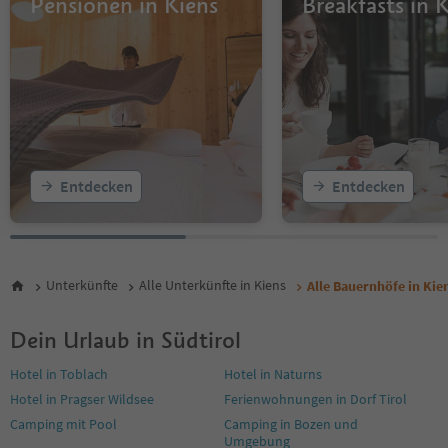
Pensionen in Kiens
Breakfasts in 
Entdecken
Entdecken
Unterkünfte
Alle Unterkünfte in Kiens
Alle Bauernhöfe in Kie
Dein Urlaub in Südtirol
Hotel in Toblach
Hotel in Naturns
Hotel in Pragser Wildsee
Ferienwohnungen in Dorf Tirol
Camping mit Pool
Camping in Bozen und
Umgebung