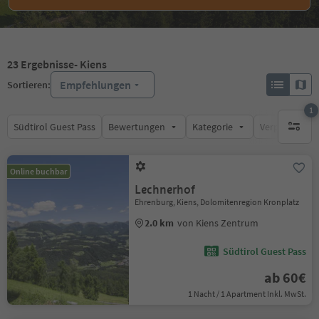
23
Ergebnisse
- Kiens
Empfehlungen
Sortieren:
1
Südtirol Guest Pass
Bewertungen
Kategorie
Verpflegungsa
1 aktive
Online buchbar
Lechnerhof
Ehrenburg, Kiens, Dolomitenregion Kronplatz
2.0 km
von Kiens Zentrum
Südtirol Guest Pass
ab 60€
1 Nacht / 1 Apartment Inkl. MwSt.