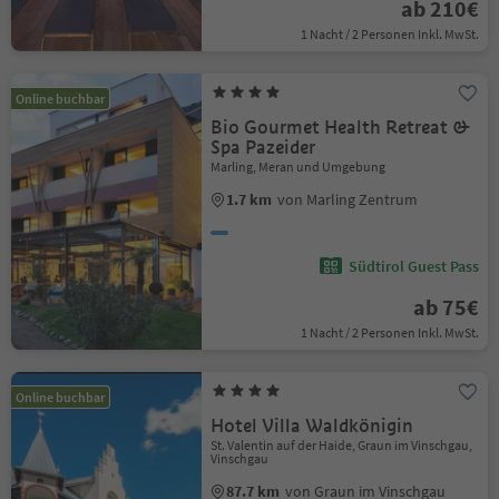
ab 210€
1 Nacht / 2 Personen Inkl. MwSt.
Online buchbar
Bio Gourmet Health Retreat &
Spa Pazeider
Marling, Meran und Umgebung
1.7 km
von Marling Zentrum
Südtirol Guest Pass
ab 75€
1 Nacht / 2 Personen Inkl. MwSt.
Online buchbar
Hotel Villa Waldkönigin
St. Valentin auf der Haide, Graun im Vinschgau,
Vinschgau
87.7 km
von Graun im Vinschgau