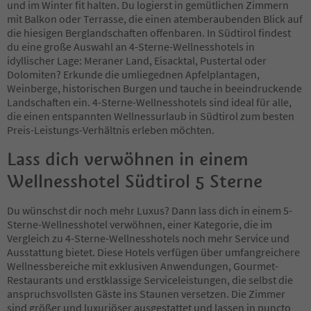
und im Winter fit halten. Du logierst in gemütlichen Zimmern
mit Balkon oder Terrasse, die einen atemberaubenden Blick auf
die hiesigen Berglandschaften offenbaren. In Südtirol findest
du eine große Auswahl an 4-Sterne-Wellnesshotels in
idyllischer Lage: Meraner Land, Eisacktal, Pustertal oder
Dolomiten? Erkunde die umliegednen Apfelplantagen,
Weinberge, historischen Burgen und tauche in beeindruckende
Landschaften ein. 4-Sterne-Wellnesshotels sind ideal für alle,
die einen entspannten Wellnessurlaub in Südtirol zum besten
Preis-Leistungs-Verhältnis erleben möchten.
Lass dich verwöhnen in einem
Wellnesshotel Südtirol 5 Sterne
Du wünschst dir noch mehr Luxus? Dann lass dich in einem 5-
Sterne-Wellnesshotel verwöhnen, einer Kategorie, die im
Vergleich zu 4-Sterne-Wellnesshotels noch mehr Service und
Ausstattung bietet. Diese Hotels verfügen über umfangreichere
Wellnessbereiche mit exklusiven Anwendungen, Gourmet-
Restaurants und erstklassige Serviceleistungen, die selbst die
anspruchsvollsten Gäste ins Staunen versetzen. Die Zimmer
sind größer und luxuriöser ausgestattet und lassen in puncto