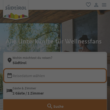
men
favorit
user lin
Alle Unterkünfte für Wellnessfans
Wohin möchtest du reisen?
Südtirol
Reisedatum wählen
Gäste & Zimmer
2 Gäste / 1 Zimmer
Suche