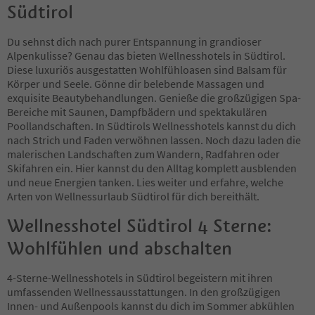
7
Südtirol
8
9
Du sehnst dich nach purer Entspannung in grandioser
10
Alpenkulisse? Genau das bieten Wellnesshotels in Südtirol.
11
Diese luxuriös ausgestatten Wohlfühloasen sind Balsam für
12
Körper und Seele. Gönne dir belebende Massagen und
13
exquisite Beautybehandlungen. Genieße die großzügigen Spa-
14
Bereiche mit Saunen, Dampfbädern und spektakulären
15
Poollandschaften. In Südtirols Wellnesshotels kannst du dich
16
nach Strich und Faden verwöhnen lassen. Noch dazu laden die
17
malerischen Landschaften zum Wandern, Radfahren oder
18
Skifahren ein. Hier kannst du den Alltag komplett ausblenden
19
und neue Energien tanken. Lies weiter und erfahre, welche
20
Arten von Wellnessurlaub Südtirol für dich bereithält.
21
Wellnesshotel Südtirol 4 Sterne:
Wohlfühlen und abschalten
4-Sterne-Wellnesshotels in Südtirol begeistern mit ihren
umfassenden Wellnessausstattungen. In den großzügigen
Innen- und Außenpools kannst du dich im Sommer abkühlen