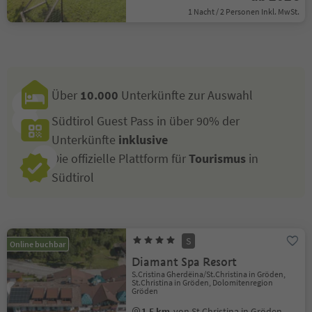
1 Nacht / 2 Personen Inkl. MwSt.
Über
10.000
Unterkünfte zur Auswahl
Südtirol Guest Pass in über 90% der
Unterkünfte
inklusive
Die offizielle Plattform für
Tourismus
in
Südtirol
S
Online buchbar
Diamant Spa Resort
S.Cristina Gherdëina/St.Christina in Gröden,
St.Christina in Gröden, Dolomitenregion
Gröden
1.5 km
von St.Christina in Gröden