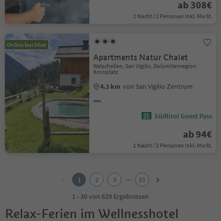
ab 308€
1 Nacht / 2 Personen Inkl. MwSt.
Online buchbar
Apartments Natur Chalet
Welschellen, San Vigilio, Dolomitenregion
Kronplatz
4.3 km
von San Vigilio Zentrum
Südtirol Guest Pass
ab 94€
1 Nacht / 2 Personen Inkl. MwSt.
1
2
...
1
2
3
21
3
4
1 - 30 von 629 Ergebnissen
5
Relax-Ferien im Wellnesshotel
6