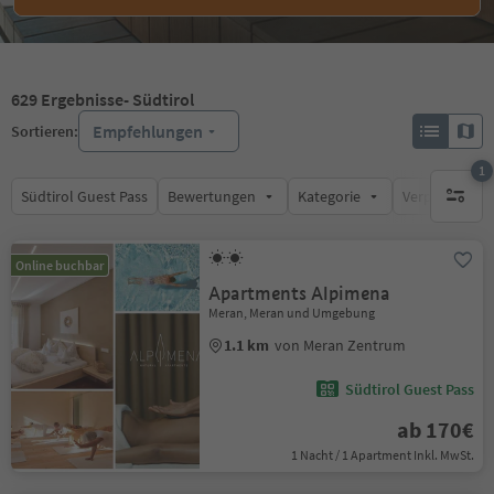
629
Ergebnisse
- Südtirol
Empfehlungen
Sortieren:
1
Südtirol Guest Pass
Bewertungen
Kategorie
Verpflegungsa
1 aktive
Online buchbar
Apartments Alpimena
Meran, Meran und Umgebung
1.1 km
von Meran Zentrum
Südtirol Guest Pass
ab 170€
1 Nacht / 1 Apartment Inkl. MwSt.