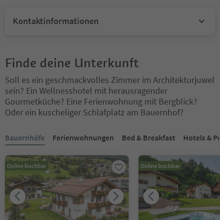
Kontaktinformationen
Finde deine Unterkunft
Soll es ein geschmackvolles Zimmer im Architekturjuwel
sein? Ein Wellnesshotel mit herausragender
Gourmetküche? Eine Ferienwohnung mit Bergblick?
Oder ein kuscheliger Schlafplatz am Bauernhof?
Sie befinden sich auf einem Registerkarten-Slider. Wählen Sie ein
Bauernhöfe
Ferienwohnungen
Bed & Breakfast
Hotels & P
Online buchbar
Online buchbar