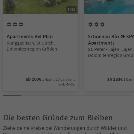
1
/
32
3
Blumen
3
Blumen
Apartments Bel Plan
Schoenau Bio & SPA
Standort:
Runggaditsch, St.Ulrich,
Apartments
Dolomitenregion Gröden
Standort:
St. Peter - Lajen, Lajen,
Dolomitenregion Gröd
ab
100
€
ab
133
€
1 Nacht / 1 Apartment
1 Nach
Inkl. MwSt.
Die besten Gründe zum Bleiben
Ziehe deine Kreise bei Wanderungen durch Wälder und