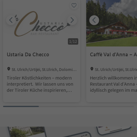
1
/
12
Ustaria Da Checco
Caffè Val d’Anna – 
Location:
Location:
St. Ulrich/Urtijëi, St.Ulrich, Dolomite
St. Ulrich/Urtijëi, St.Ul
nregion Gröden
nregion Gröden
Tiroler Köstlichkeiten – modern
Herzlich willkommen i
interpretiert. Wir lassen uns von
Restaurant Val d’Anna 
der Tiroler Küche inspirieren,
idyllisch gelegen im m
setzen unseren Fokus dabei aber
Annatal, nur etwa eine
auf moderne Interpretationen mit
von St. Ulrich in Gröde
mediterranen Akzenten. Neben
Unsere gemütliche Ber
regionaler Gerichte bieten wir
erreichen Sie bequem 
auch zahlreiche Delikatessen vom
Gehminuten von der Ta
Grill. So können Sie bei uns zarte
der Seceda-Bahn aus. 
Steaks und saftige Spareribs
angenehme Weg ist so