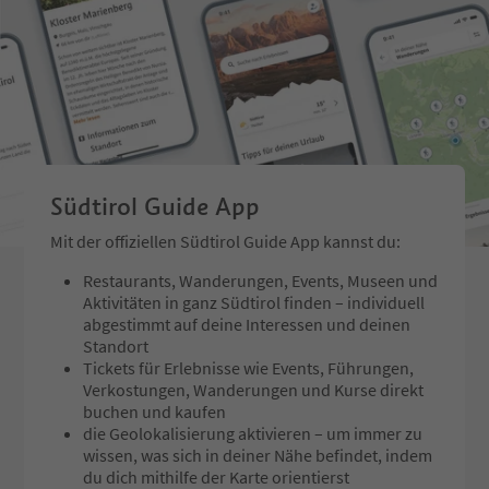
finden, die Sie in einer
Sommer als auch im W
entspannten Atmosphäre -
kinderwagentauglich. 
geprägt von schlichter Eleganz
Restaurant Val d’Anna 
und Gemütlichkeit - genießen
ist ein beliebter Treffp
können. Wir empfehlen erlesene
ganze Familie. Dank de
Weine aus Südtirol, Italien und
großzügigen Freifläch
aus aller Welt im gemütlichen
Kinder viel Platz zum S
Ambiente. In der Nebensaison
während die Erwachse
Donnerstag Ruhetag.
entspannte Atmosphär
Südtirol Guide App
herrliche Natur genie
Im Winter führt die lä
Mit der offiziellen Südtirol Guide App kannst du:
Skipiste des Skigebiet
die von der Seceda nach
Restaurants, Wanderungen, Events, Museen und
verläuft, direkt am Café
Aktivitäten in ganz Südtirol finden – individuell
d’Anna vorbei, der idea
abgestimmt auf deine Interessen und deinen
eine genussvolle Pause
Standort
Piste.
Tickets für Erlebnisse wie Events, Führungen,
Verkostungen, Wanderungen und Kurse direkt
buchen und kaufen
die Geolokalisierung aktivieren – um immer zu
wissen, was sich in deiner Nähe befindet, indem
du dich mithilfe der Karte orientierst