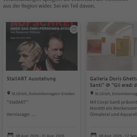
aus der Region wider. Sei ein Teil davon.
Sie befinden sich auf einem Registerkarten-Slider. Wählen Sie ein
StallART Ausstellung
Galleria Doris Ghett
Santi" & "Gli eredi d
solitudine"
Location:
Location:
St.Ulrich, Dolomitenregion Gröden
St.Ulrich, Dolomitenre
"StallART"
Mit Corpi Santi präsent
Moretti ein Werkensem
Vernissage:
Ölmalerei und Aquarell
mit dem Unheimlichen
Freitag, 31. Juli 2026, um 18:00
Wunderbaren des
Uhr
zeitgenössischen urb
08 Aug, 2026 - 31 Aug, 2026
08 Aug, 2026 - 12 Sep