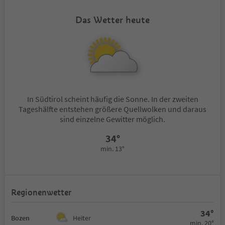
sich jedoch auf einer Wellenlänge
direkt mit den Händen 
im gerade zur Galerie
wird.
Das Wetter heute
umgewandelten Pecëi-Hof.
Parallel dazu werden i
Ausstellende Künstler*innen:
Eingangsbereich der G
Astrid Gamper, Gerald Moroder,
Ölmalereien auf Holzta
Armin Grunt, Christian Stl
Johannes Bosisio (*19
Die Ausstellung kann nach
Cavalese) präsentiert, 
Vereinbarung besichtigt werden.
neuen Zyklus intimer
Anfragen unter: +39 340 841 0782
Selbstporträts einleite
In Südtirol scheint häufig die Sonne. In der zweiten
Tageshälfte entstehen größere Quellwolken und daraus
sind einzelne Gewitter möglich.
34°
min. 13°
Regionenwetter
34°
Bozen
Heiter
min. 20°