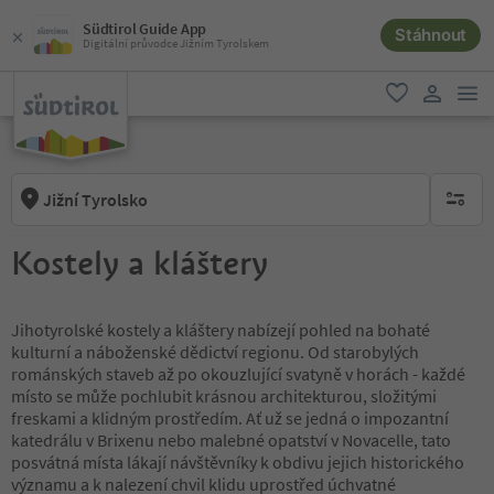
Südtirol Guide App
Stáhnout
Digitální průvodce Jižním Tyrolskem
odk
oblíbené
uživatel
Jižní Tyrolsko
brak ak
Kostely a kláštery
Jihotyrolské kostely a kláštery nabízejí pohled na bohaté
kulturní a náboženské dědictví regionu. Od starobylých
románských staveb až po okouzlující svatyně v horách - každé
místo se může pochlubit krásnou architekturou, složitými
freskami a klidným prostředím. Ať už se jedná o impozantní
katedrálu v Brixenu nebo malebné opatství v Novacelle, tato
posvátná místa lákají návštěvníky k obdivu jejich historického
významu a k nalezení chvil klidu uprostřed úchvatné