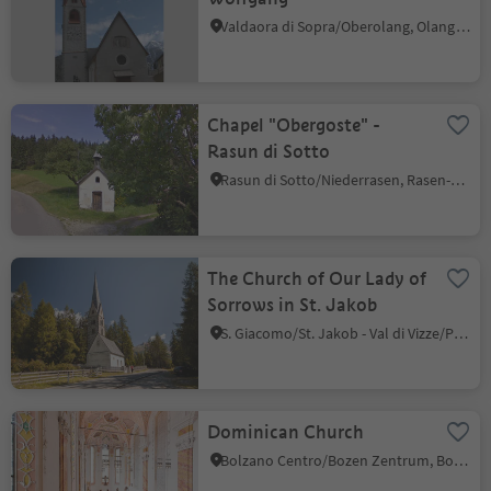
Valdaora di Sopra/Oberolang, Olang/Valdaora, Dolomites Region Kronplatz/Plan de Corones
Chapel "Obergoste" -
Rasun di Sotto
Rasun di Sotto/Niederrasen, Rasen-Antholz/Rasun Anterselva, Dolomites Region Kronplatz/Plan de Corones
The Church of Our Lady of
Sorrows in St. Jakob
S. Giacomo/St. Jakob - Val di Vizze/Pfitsch, Pfitsch/Val di Vizze, Sterzing/Vipiteno and environs
Dominican Church
Bolzano Centro/Bozen Zentrum, Bolzano/Bozen, Bolzano/Bozen and environs