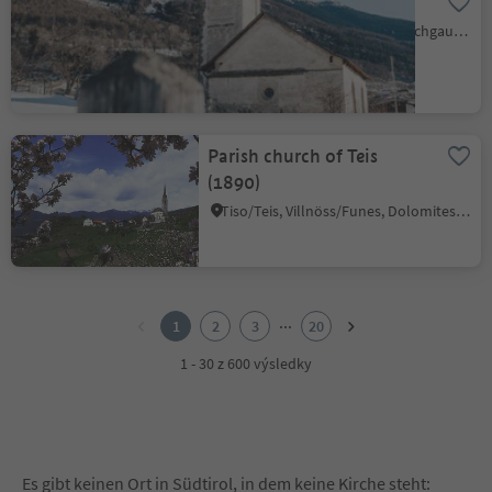
St. Benedikt´s Church
Malles/Mals, Mals/Malles, Vinschgau/Val Venosta
Parish church of Teis
(1890)
Tiso/Teis, Villnöss/Funes, Dolomites Region Lüsen Villnöss
1
2
...
1
2
3
20
3
4
1 - 30 z 600 výsledky
5
6
7
8
9
Es gibt keinen Ort in Südtirol, in dem keine Kirche steht: