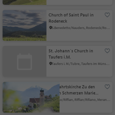
Church of Saint Paul in
Rodeneck
S.Benedetto/Nauders, Rodeneck/Rodengo, Brixen/Bressanone and environs
St. Johann´s Church in
Taufers i.M.
Taufers i. M./Tubre, Taufers im Münstertal/Tubre, Vinschgau/Val Venosta
Wallfahrtskirche Zu den
Sieben Schmerzen Mariens
Pilgrimage Church in
Rifiano/Riffian, Riffian/Rifiano, Meran/Merano and environs
Riffian/Rifiano