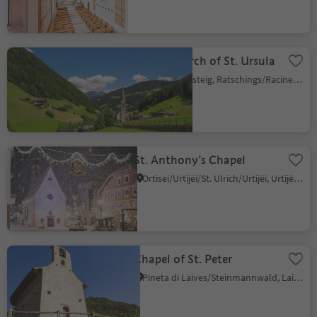
Parish church of St. Ursula
Casateia/Gasteig, Ratschings/Racines, Sterzing/Vipiteno and environs
St. Anthony’s Chapel
Ortisei/Urtijëi/St. Ulrich/Urtijëi, Urtijëi/Ortisei, Dolomites Region Val Gardena
Chapel of St. Peter
Pineta di Laives/Steinmannwald, Laives/Leifers, Bolzano/Bozen and environs