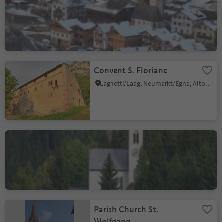
Church St Nicholas´s in
Tisens
Castelrotto/Kastelruth, Kastelruth/Castelrotto, Dolomites Region Seiser Alm
Convent S. Floriano
Laghetti/Laag, Neumarkt/Egna, Alto Adige Wine Road
St. Magdalena chapel
Ridanna/Ridnaun, Ratschings/Racines, Sterzing/Vipiteno and environs
Parish Church St.
Wolfgang