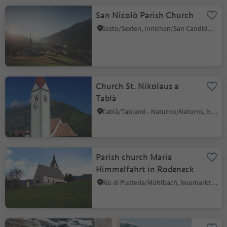
San Nicolò Parish Church
Sesto/Sexten, Innichen/San Candido, Dolomites Region 3 Zinnen
Church St. Nikolaus a
Tablà
Tablà/Tabland - Naturno/Naturns, Naturns/Naturno, Meran/Merano and environs
Parish church Maria
Himmelfahrt in Rodeneck
Rio di Pusteria/Mühlbach, Neumarkt/Egna, Alto Adige Wine Road