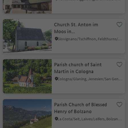
Church St. Anton im
Moos in
Velturno/Feldthurns
Giovignano/Tschiffnon, Feldthurns/Velturno, Brixen/Bressanone and environs
Parish church of Saint
Martin in Cologna
Cologna/Glaning, Jenesien/San Genesio Atesino, Bolzano/Bozen and environs
Parish Church of Blessed
Henry of Bolzano
La Costa/Seit, Laives/Leifers, Bolzano/Bozen and environs