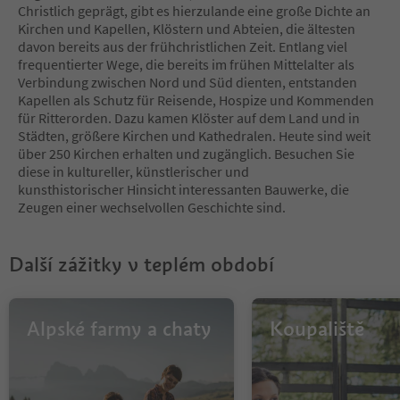
10
Christlich geprägt, gibt es hierzulande eine große Dichte an
11
Kirchen und Kapellen, Klöstern und Abteien, die ältesten
12
davon bereits aus der frühchristlichen Zeit. Entlang viel
13
frequentierter Wege, die bereits im frühen Mittelalter als
14
Verbindung zwischen Nord und Süd dienten, entstanden
15
Kapellen als Schutz für Reisende, Hospize und Kommenden
16
für Ritterorden. Dazu kamen Klöster auf dem Land und in
17
Städten, größere Kirchen und Kathedralen. Heute sind weit
18
über 250 Kirchen erhalten und zugänglich. Besuchen Sie
19
diese in kultureller, künstlerischer und
20
kunsthistorischer Hinsicht interessanten Bauwerke, die
Zeugen einer wechselvollen Geschichte sind.
Další zážitky v teplém období
Alpské farmy a chaty
Koupaliště