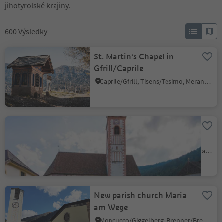
jihotyrolské krajiny.
600
Výsledky
St. Martin‘s Chapel in
Gfrill/Caprile
Caprile/Gfrill, Tisens/Tesimo, Meran/Merano and environs
Parish Church of Mary
Assumption (Maria
Himmelfahrt) and St.
Tesimo/Tisens, Tisens/Tesimo, Meran/Merano and environs
Michael's Chapel in
Tisens/Tesimo
New parish church Maria
am Wege
Moncucco/Giggelberg, Brenner/Brennero, Sterzing/Vipiteno and environs