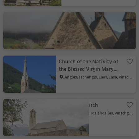
Trechiese
Barbiano/Dreikirchen
Barbian
Colma/Kollmann, Barbian/Barbiano, Brixen/Bressanone and environs
Church of the Nativity of
the Blessed Virgin Mary,
Cengles/Tschengls
Cengles/Tschengls, Laas/Lasa, Vinschgau/Val Venosta
St. Veit´s Church
Tarces/Tartsch, Mals/Malles, Vinschgau/Val Venosta