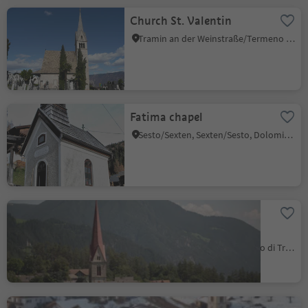
Church St. Valentin
Tramin an der Weinstraße/Termeno sulla Strada del Vino, Alto Adige Wine Road
Fatima chapel
Sesto/Sexten, Sexten/Sesto, Dolomites Region 3 Zinnen
Maria Trens Pilgrimage
Church
Trens/Trens, Freienfeld/Campo di Trens, Sterzing/Vipiteno and environs