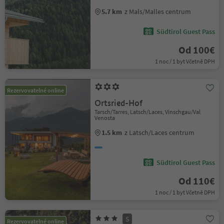
5.7 km
z Mals/Malles centrum
Südtirol Guest Pass
Od 100€
1 noc / 1 byt Včetně DPH
Rezervovatelné online
Ortsried-Hof
Tarsch/Tarres, Latsch/Laces, Vinschgau/Val
Venosta
1.5 km
z Latsch/Laces centrum
Südtirol Guest Pass
Od 110€
1 noc / 1 byt Včetně DPH
S
Rezervovatelné online