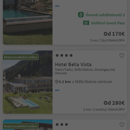
Úroveň udržitelnosti 2
Südtirol Guest Pass
Od 170€
1 noc / 1 byt Včetně DPH
Rezervovatelné online
Hotel Bella Vista
Trafoi/Trafoi, Stilfs/Stelvio, Vinschgau/Val
Venosta
6.1 km
z Stilfs/Stelvio centrum
Od 280€
1 noc / 2 osob(y) Včetně DPH
Rezervovatelné online