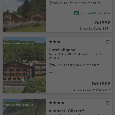
2.0 km
z Ulten/Ultimo centrum
Südtirol Guest Pass
Od 95€
1 noc / 1 byt Včetně DPH
Rezervovatelné online
Hotel Mignon
Sulden/Solda, Stilfs/Stelvio, Vinschgau/Val
Venosta
9.7 km
z Stilfs/Stelvio centrum
Od 160€
1 noc / 2 osob(y) Včetně DPH
Rezervovatelné online
Almhotel Glieshof