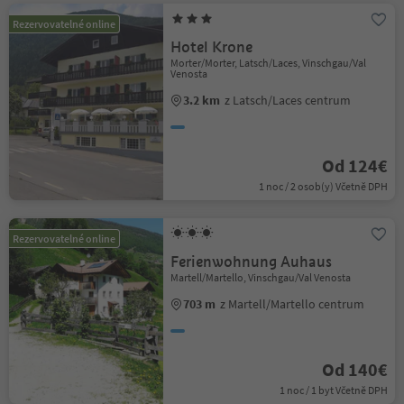
Rezervovatelné online
Hotel Krone
Morter/Morter, Latsch/Laces, Vinschgau/Val
Venosta
3.2 km
z Latsch/Laces centrum
Od 124€
1 noc / 2 osob(y) Včetně DPH
Rezervovatelné online
Ferienwohnung Auhaus
Martell/Martello, Vinschgau/Val Venosta
703 m
z Martell/Martello centrum
Od 140€
1 noc / 1 byt Včetně DPH