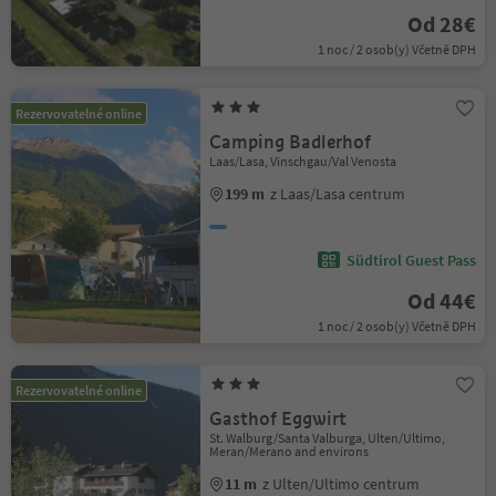
Od 28€
1 noc / 2 osob(y) Včetně DPH
Rezervovatelné online
Camping Badlerhof
Laas/Lasa, Vinschgau/Val Venosta
199 m
z Laas/Lasa centrum
Südtirol Guest Pass
Od 44€
1 noc / 2 osob(y) Včetně DPH
Rezervovatelné online
Gasthof Eggwirt
St. Walburg/Santa Valburga, Ulten/Ultimo,
Meran/Merano and environs
11 m
z Ulten/Ultimo centrum