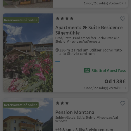
1 noc / 2 osob(y) Včetně DPH
Rezervovatelné online
Apartments & Suite Residence
Sägemühle
Prad/Prato, Prad am Stilfser Joch/Prato allo
Stelvio, Vinschgau/Val Venosta
336 m
z Prad am Stilfser Joch/Prato
allo Stelvio centrum
Südtirol Guest Pass
Od 138€
1 noc / 2 osob(y) Včetně DPH
Rezervovatelné online
Pension Montana
Sulden/Solda, Stilfs/Stelvio, Vinschgau/Val
Venosta
9.8 km
z Stilfs/Stelvio centrum