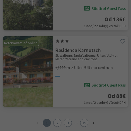
Südtirol Guest Pass
Od 136€
1 noc / 2 osob(y) Včetně DPH
Rezervovatelné online
Residence Karnutsch
St. Walburg/Santa Valburga, Ulten/Ultimo,
Meran/Merano and environs
999 m
z Ulten/Ultimo centrum
Südtirol Guest Pass
Od 88€
1 noc / 2 osob(y) Včetně DPH
1
2
...
1
2
3
19
3