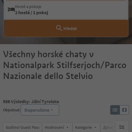
Hosté a pokoje
2 hosté / 1 pokoj
Hledat
Všechny horské chaty v
Nationalpark Stilfserjoch/Parco
Nazionale dello Stelvio
568
Výsledky
- Jižní Tyrolsko
Doporučeno
Objednat:
Südtirol Guest Pass
Hodnocení
Kategorie
Zpracovává
brak ak