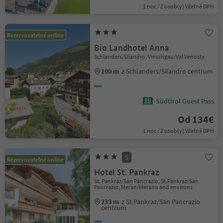
1 noc / 2 osob(y) Včetně DPH
Rezervovatelné online
Bio Landhotel Anna
Schlanders/Silandro, Vinschgau/Val Venosta
100 m
z Schlanders/Silandro centrum
Südtirol Guest Pass
Od 134€
1 noc / 2 osob(y) Včetně DPH
S
Rezervovatelné online
Hotel St. Pankraz
St. Pankraz/San Pancrazio, St.Pankraz/San
Pancrazio, Meran/Merano and environs
233 m
z St.Pankraz/San Pancrazio
centrum