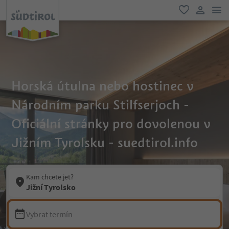
odk
oblíbené
uživatel
Horská útulna nebo hostinec v
Národním parku Stilfserjoch -
Oficiální stránky pro dovolenou v
Jižním Tyrolsku - suedtirol.info
Kam chcete jet?
Jižní Tyrolsko
Vybrat termín