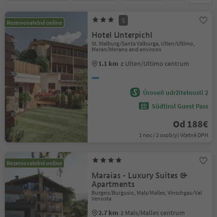
S
Rezervovatelné online
Hotel Unterpichl
St. Walburg/Santa Valburga, Ulten/Ultimo,
Meran/Merano and environs
1.1 km
z Ulten/Ultimo centrum
Úroveň udržitelnosti 2
Südtirol Guest Pass
Od 188€
1 noc / 2 osob(y) Včetně DPH
Rezervovatelné online
Maraias - Luxury Suites &
Apartments
Burgeis/Burgusio, Mals/Malles, Vinschgau/Val
Venosta
2.7 km
z Mals/Malles centrum