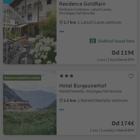
Residence GoldRain
Goldrain/Coldrano, Latsch/Laces,
Vinschgau/Val Venosta
2.7 km
z Latsch/Laces centrum
Südtirol Guest Pass
Od 119€
1 noc / 1 byt Včetně DPH
Rezervovatelné online
Hotel Burgaunerhof
Martell/Martello, Vinschgau/Val Venosta
2.6 km
z Martell/Martello centrum
Od 174€
1 noc / 2 osob(y) Včetně DPH