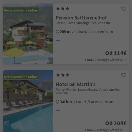
Rezervovatelné online
Pension Sattlerenglhof
Latsch/Laces, Vinschgau/Val Venosta
209 m
z Latsch/Laces centrum
Od 114€
1 noc / 2 osob(y) Včetně DPH
Rezervovatelné online
Hotel bei Martin's
Morter/Morter, Latsch/Laces, Vinschgau/Val
Venosta
3.0 km
z Latsch/Laces centrum
Od 204€
1 noc / 2 osob(y) Včetně DPH