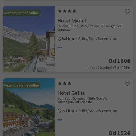
Rezervovatelné online
Hotel Marlet
Sulden/Solda, Stilfs/Stelvio, Vinschgau/Val
Venosta
8.4 km
z Stilfs/Stelvio centrum
Od 180€
1 noc / 2 osob(y) Včetně DPH
Rezervovatelné online
Hotel Gallia
Gomagoi/Gomagoi, Stilfs/Stelvio,
Vinschgau/Val Venosta
2.3 km
z Stilfs/Stelvio centrum
Od 152€