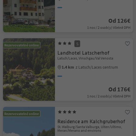
Od 126€
1 noc / 2 osob(y) Včetně DPH
S
Rezervovatelné online
Landhotel Latscherhof
Latsch/Laces, Vinschgau/Val Venosta
1.4 km
z Latsch/Laces centrum
Od 176€
1 noc / 2 osob(y) Včetně DPH
Rezervovatelné online
Residence am Kalchgruberhof
St. Walburg/Santa Valburga, Ulten/Ultimo,
Meran/Merano and environs