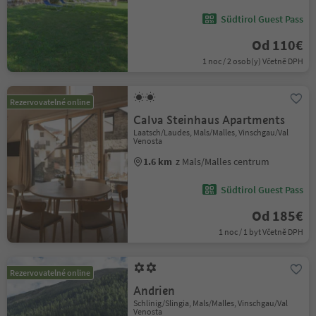
Südtirol Guest Pass
Od 110€
1 noc / 2 osob(y) Včetně DPH
Rezervovatelné online
Calva Steinhaus Apartments
Laatsch/Laudes, Mals/Malles, Vinschgau/Val
Venosta
1.6 km
z Mals/Malles centrum
Südtirol Guest Pass
Od 185€
1 noc / 1 byt Včetně DPH
Rezervovatelné online
Andrien
Schlinig/Slingia, Mals/Malles, Vinschgau/Val
Venosta