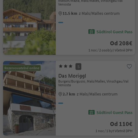
Matsch/Mazia, Mals/Malles, Vinschgau/Val
Venosta
11.5 km
z Mals/Malles centrum
Südtirol Guest Pass
Od 208€
1 noc / 2 osob(y) Včetně DPH
S
Rezervovatelné online
Das Moriggl
Burgeis/Burgusio, Mals/Malles, Vinschgau/Val
Venosta
2.7 km
z Mals/Malles centrum
Südtirol Guest Pass
Od 110€
1 noc / 1 byt Včetně DPH