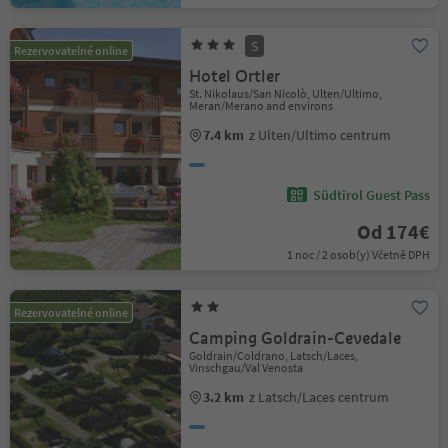
S
Rezervovatelné online
Hotel Ortler
St. Nikolaus/San Nicolò, Ulten/Ultimo,
Meran/Merano and environs
7.4 km
z Ulten/Ultimo centrum
Südtirol Guest Pass
Od 174€
1 noc / 2 osob(y) Včetně DPH
Rezervovatelné online
Camping Goldrain-Cevedale
Goldrain/Coldrano, Latsch/Laces,
Vinschgau/Val Venosta
3.2 km
z Latsch/Laces centrum