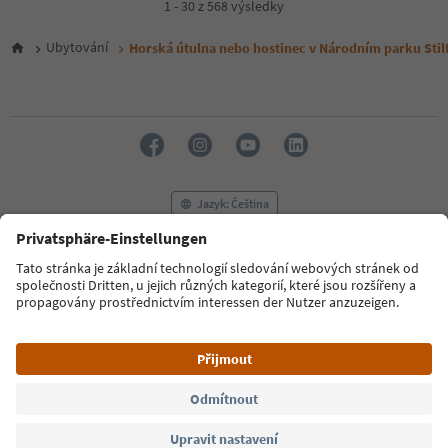
4
1 - 30 z 568 výsledky
5
6
Ubytování
Horská útulna nebo hostinec v Národním parku Stil
7
8
9
10
11
12
13
14
Jazyk: Čeština
15
16
17
FAQ
Kontaktujte nás
Tisk
MICE
18
Zásady ochrany osobních údajů
Podmínky a ujednání
Tiráž
19
Zásady používání souborů cookie
Filmová komise
O nás
Prohlášení o přístupnosti
South Tyrol B2B
© 2026 IDM Südtirol