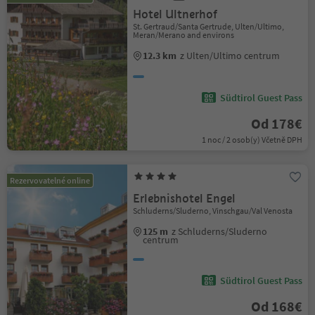
Hotel Ultnerhof
St. Gertraud/Santa Gertrude, Ulten/Ultimo,
Meran/Merano and environs
12.3 km
z Ulten/Ultimo centrum
Südtirol Guest Pass
Od 178€
1 noc / 2 osob(y) Včetně DPH
Rezervovatelné online
Erlebnishotel Engel
Schluderns/Sluderno, Vinschgau/Val Venosta
125 m
z Schluderns/Sluderno
centrum
Südtirol Guest Pass
Od 168€