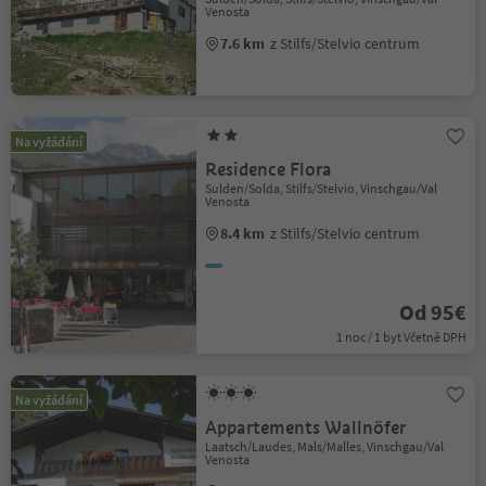
Venosta
7.6 km
z Stilfs/Stelvio centrum
Na vyžádání
Residence Flora
Sulden/Solda, Stilfs/Stelvio, Vinschgau/Val
Venosta
8.4 km
z Stilfs/Stelvio centrum
Od 95€
1 noc / 1 byt Včetně DPH
Na vyžádání
Appartements Wallnöfer
Laatsch/Laudes, Mals/Malles, Vinschgau/Val
Venosta