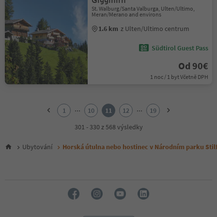
Gigglhirn
St. Walburg/Santa Valburga, Ulten/Ultimo,
Meran/Merano and environs
1.6 km
z Ulten/Ultimo centrum
Südtirol Guest Pass
Od 90€
1 noc / 1 byt Včetně DPH
1
2
...
...
1
10
11
12
19
3
4
301 - 330 z 568 výsledky
5
6
Ubytování
Horská útulna nebo hostinec v Národním parku Stil
7
8
9
10
11
12
13