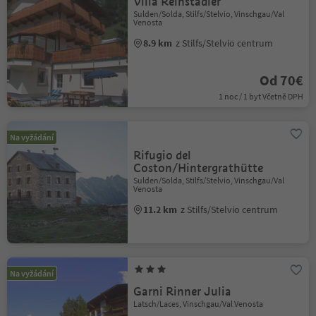
Villa Reinstadler
Sulden/Solda, Stilfs/Stelvio, Vinschgau/Val
Venosta
8.9 km
z Stilfs/Stelvio centrum
Od 70€
1 noc / 1 byt Včetně DPH
Na vyžádání
Rifugio del
Coston/Hintergrathütte
Sulden/Solda, Stilfs/Stelvio, Vinschgau/Val
Venosta
11.2 km
z Stilfs/Stelvio centrum
Na vyžádání
Garni Rinner Julia
Latsch/Laces, Vinschgau/Val Venosta