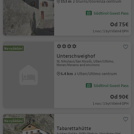
153 m
z Glurns/Glorenza centrum
Südtirol Guest Pass
Od 75€
1 noc / 1 byt Včetně DPH
Na vyžádání
Unterschweighof
St. Nikolaus/San Nicolò, Ulten/Ultimo,
Meran/Merano and environs
6.4 km
z Ulten/Ultimo centrum
Südtirol Guest Pass
Od 90€
1 noc / 1 byt Včetně DPH
Na vyžádání
Tabarettahütte
Sulden/Solda, Stilfs/Stelvio, Vinschgau/Val