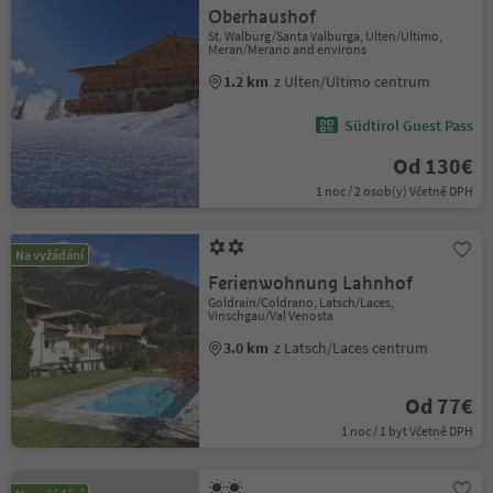
Oberhaushof
St. Walburg/Santa Valburga, Ulten/Ultimo,
Meran/Merano and environs
1.2 km
z Ulten/Ultimo centrum
Südtirol Guest Pass
Od 130€
1 noc / 2 osob(y) Včetně DPH
Na vyžádání
Ferienwohnung Lahnhof
Goldrain/Coldrano, Latsch/Laces,
Vinschgau/Val Venosta
3.0 km
z Latsch/Laces centrum
Od 77€
1 noc / 1 byt Včetně DPH