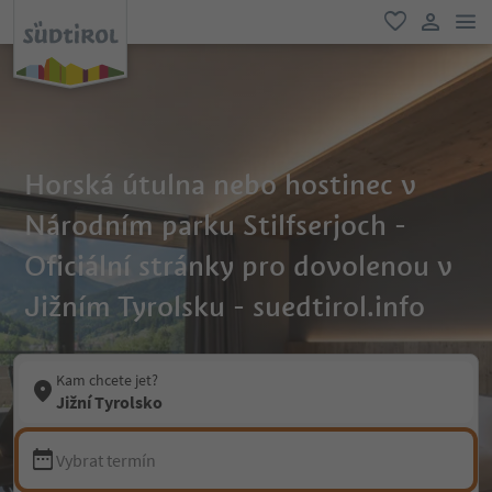
odk
oblíbené
uživatel
Horská útulna nebo hostinec v
Národním parku Stilfserjoch -
Oficiální stránky pro dovolenou v
Jižním Tyrolsku - suedtirol.info
Kam chcete jet?
Jižní Tyrolsko
Vybrat termín