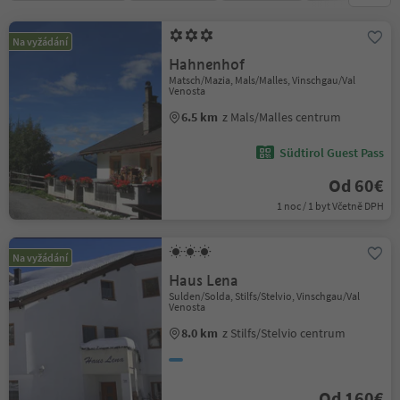
Na vyžádání
Hahnenhof
Matsch/Mazia, Mals/Malles, Vinschgau/Val
Venosta
6.5 km
z Mals/Malles centrum
Südtirol Guest Pass
Od 60€
1 noc / 1 byt Včetně DPH
Na vyžádání
Haus Lena
Sulden/Solda, Stilfs/Stelvio, Vinschgau/Val
Venosta
8.0 km
z Stilfs/Stelvio centrum
Od 160€