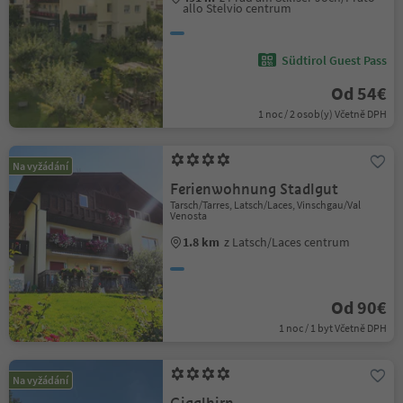
allo Stelvio centrum
Südtirol Guest Pass
Od 54€
1 noc / 2 osob(y) Včetně DPH
Na vyžádání
Ferienwohnung Stadlgut
Tarsch/Tarres, Latsch/Laces, Vinschgau/Val
Venosta
1.8 km
z Latsch/Laces centrum
Od 90€
1 noc / 1 byt Včetně DPH
Na vyžádání