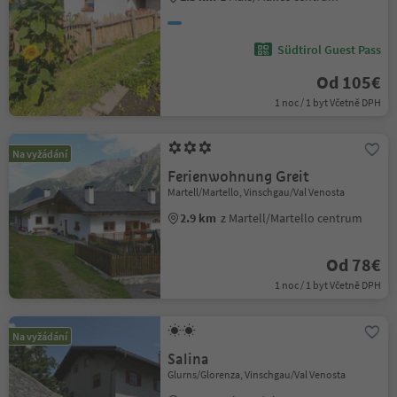
Südtirol Guest Pass
Od 105€
1 noc / 1 byt Včetně DPH
Na vyžádání
Ferienwohnung Greit
Martell/Martello, Vinschgau/Val Venosta
2.9 km
z Martell/Martello centrum
Od 78€
1 noc / 1 byt Včetně DPH
Na vyžádání
Salina
Glurns/Glorenza, Vinschgau/Val Venosta