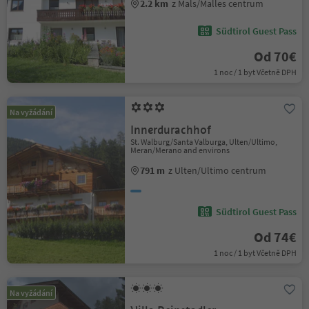
2.2 km
z Mals/Malles centrum
Südtirol Guest Pass
Od 70€
1 noc / 1 byt Včetně DPH
Na vyžádání
Innerdurachhof
St. Walburg/Santa Valburga, Ulten/Ultimo,
Meran/Merano and environs
791 m
z Ulten/Ultimo centrum
Südtirol Guest Pass
Od 74€
1 noc / 1 byt Včetně DPH
Na vyžádání