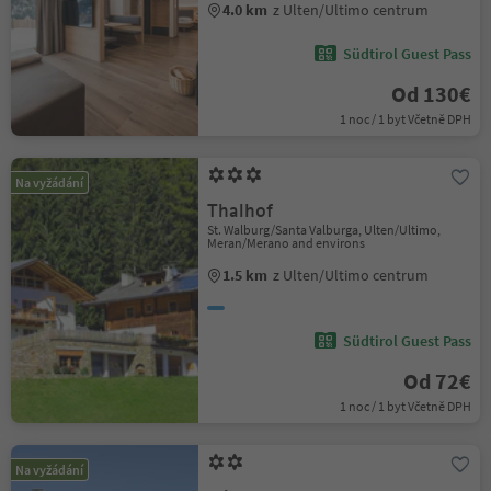
4.0 km
z Ulten/Ultimo centrum
Südtirol Guest Pass
Od 130€
1 noc / 1 byt Včetně DPH
Na vyžádání
Thalhof
St. Walburg/Santa Valburga, Ulten/Ultimo,
Meran/Merano and environs
1.5 km
z Ulten/Ultimo centrum
Südtirol Guest Pass
Od 72€
1 noc / 1 byt Včetně DPH
Na vyžádání