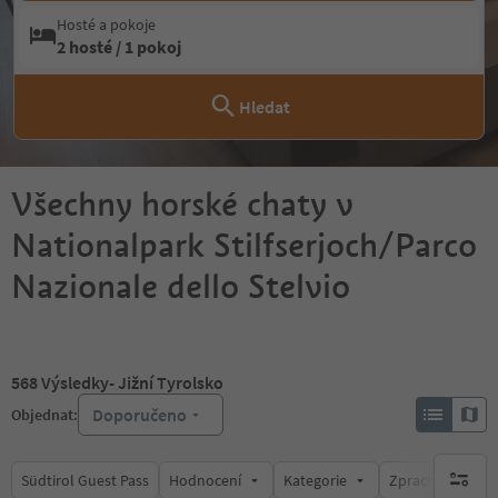
Hosté a pokoje
2 hosté / 1 pokoj
Hledat
Všechny horské chaty v
Nationalpark Stilfserjoch/Parco
Nazionale dello Stelvio
568
Výsledky
- Jižní Tyrolsko
Doporučeno
Objednat:
Südtirol Guest Pass
Hodnocení
Kategorie
Zpracovává
brak ak