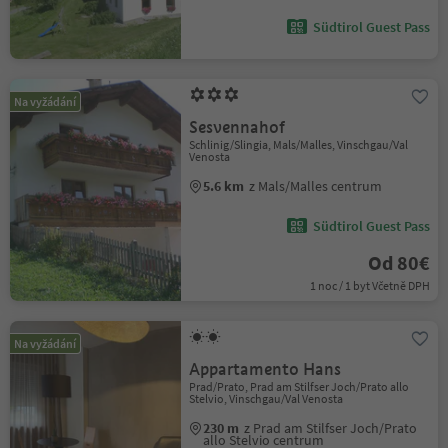
Südtirol Guest Pass
Na vyžádání
Sesvennahof
Schlinig/Slingia, Mals/Malles, Vinschgau/Val
Venosta
5.6 km
z Mals/Malles centrum
Südtirol Guest Pass
Od 80€
1 noc / 1 byt Včetně DPH
Na vyžádání
Appartamento Hans
Prad/Prato, Prad am Stilfser Joch/Prato allo
Stelvio, Vinschgau/Val Venosta
230 m
z Prad am Stilfser Joch/Prato
allo Stelvio centrum