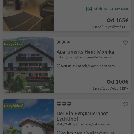
Südtirol Guest Pass
Od 165€
1 noc / 1 byt Včetně DPH
Na vyžádání
Apartments Haus Monika
Latsch/Laces, Vinschgau/Val Venosta
678 m
z Latsch/Laces centrum
Od 100€
1 noc / 1 byt Včetně DPH
Na vyžádání
Der Bio Bergbauernhof
Lechtlhof
Mals/Malles, Vinschgau/Val Venosta
2.5 km
z Mals/Malles centrum