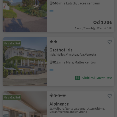
565 m
z Latsch/Laces centrum
Od 120€
1 noc / 2 osob(y) Včetně DPH
Na vyžádání
Gasthof Iris
Mals/Malles, Vinschgau/Val Venosta
812 m
z Mals/Malles centrum
Südtirol Guest Pass
Na vyžádání
Alpinence
St. Walburg/Santa Valburga, Ulten/Ultimo,
Meran/Merano and environs