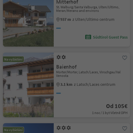
Mitterhof
St. Walburg/Santa Valburga, Ulten/Ultimo,
Meran/Merano and environs
937 m
z Ulten/Ultimo centrum
Südtirol Guest Pass
Na vyžádání
Baienhof
Morter/Morter, Latsch/Laces, Vinschgau/Val
Venosta
3.1 km
z Latsch/Laces centrum
Od 105€
1 noc / 1 byt Včetně DPH
Na vyžádání