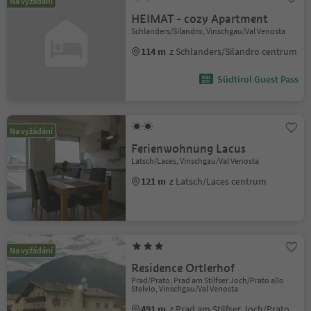
Na vyžádání
HEIMAT - cozy Apartment
Schlanders/Silandro, Vinschgau/Val Venosta
114 m
z Schlanders/Silandro centrum
Südtirol Guest Pass
Na vyžádání
Ferienwohnung Lacus
Latsch/Laces, Vinschgau/Val Venosta
121 m
z Latsch/Laces centrum
Na vyžádání
Residence Ortlerhof
Prad/Prato, Prad am Stilfser Joch/Prato allo
Stelvio, Vinschgau/Val Venosta
491 m
z Prad am Stilfser Joch/Prato