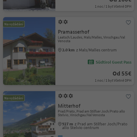
1 noc / 1 byt Včetně DPH
Na vyžádání
Pramasserhof
Laatsch/Laudes, Mals/Malles, Vinschgau/Val
Venosta
2.0 km
z Mals/Malles centrum
Südtirol Guest Pass
Od 55€
1 noc / 1 byt Včetně DPH
Na vyžádání
Mitterhof
Prad/Prato, Prad am Stilfser Joch/Prato allo
Stelvio, Vinschgau/Val Venosta
927 m
z Prad am Stilfser Joch/Prato
allo Stelvio centrum