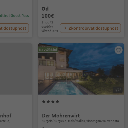
Od
100€
dtirol Guest Pass
1 noc / 2
osob(y)
at dostupnost
Zkontrolovat dostupnost
Včetně DPH
Na vyžádání
1/23
nnhof
Der Mohrenwirt
rtello,
Burgeis/Burgusio, Mals/Malles, Vinschgau/Val Venosta