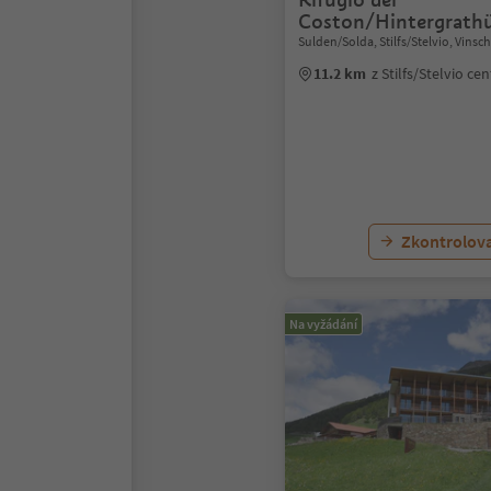
Coston/Hintergrath
Sulden/Solda, Stilfs/Stelvio, Vins
11.2 km
z Stilfs/Stelvio c
Zkontrolov
Na vyžádání