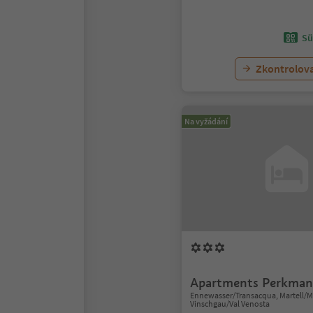
Sü
Zkontrolov
Na vyžádání
Apartments Perkma
Ennewasser/Transacqua, Martell/Ma
Vinschgau/Val Venosta