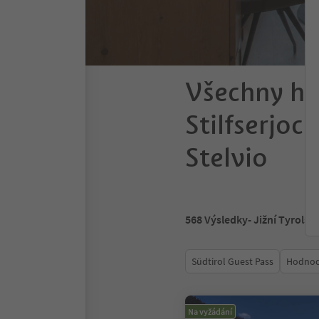
Všechny ho
Stilfserjoc
Stelvio
568
Výsledky
- Jižní Tyrolsk
Südtirol Guest Pass
Hodnoc
Na vyžádání