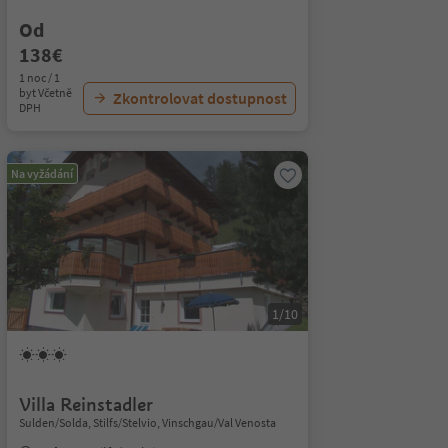
Od
138€
1 noc / 1
byt Včetně
Zkontrolovat dostupnost
DPH
Na vyžádání
1/10
Villa Reinstadler
Sulden/Solda, Stilfs/Stelvio, Vinschgau/Val Venosta