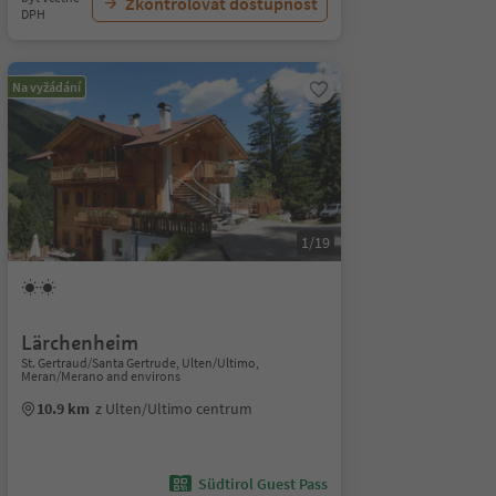
Zkontrolovat dostupnost
DPH
Na vyžádání
1/19
Lärchenheim
St. Gertraud/Santa Gertrude, Ulten/Ultimo,
Meran/Merano and environs
10.9 km
z Ulten/Ultimo centrum
Südtirol Guest Pass