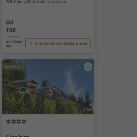
8.9 km
z Stilfs/Stelvio centrum
Od
70€
1 noc / 1
byt Včetně
Zkontrolovat dostupnost
DPH
Na vyžádání
1/16
Gigglhirn