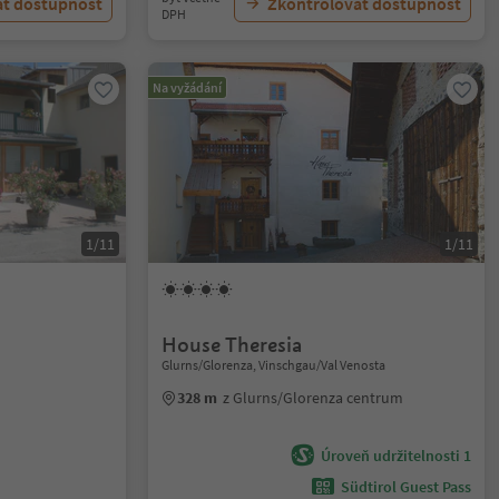
at dostupnost
Zkontrolovat dostupnost
DPH
Na vyžádání
1/11
1/11
House Theresia
Glurns/Glorenza, Vinschgau/Val Venosta
m
328 m
z Glurns/Glorenza centrum
Úroveň udržitelnosti 1
Südtirol Guest Pass