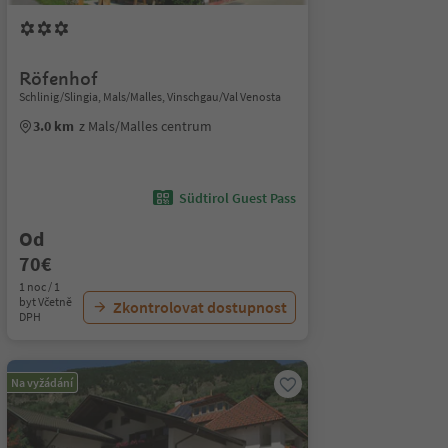
Röfenhof
Schlinig/Slingia, Mals/Malles, Vinschgau/Val Venosta
3.0 km
z Mals/Malles centrum
Südtirol Guest Pass
Od
70€
1 noc / 1
byt Včetně
Zkontrolovat dostupnost
DPH
Na vyžádání