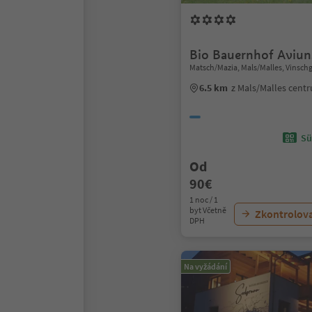
Bio Bauernhof Aviun
Matsch/Mazia, Mals/Malles, Vinsch
6.5 km
z Mals/Malles cent
Sü
Od
90€
1 noc / 1
byt Včetně
Zkontrolov
DPH
Na vyžádání