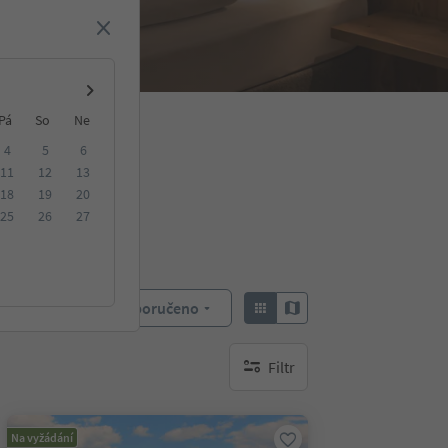
Pá
So
Ne
4
5
6
11
12
13
18
19
20
25
26
27
Doporučeno
Objednat:
Filtr
brak aktywnych filtrów
Na vyžádání