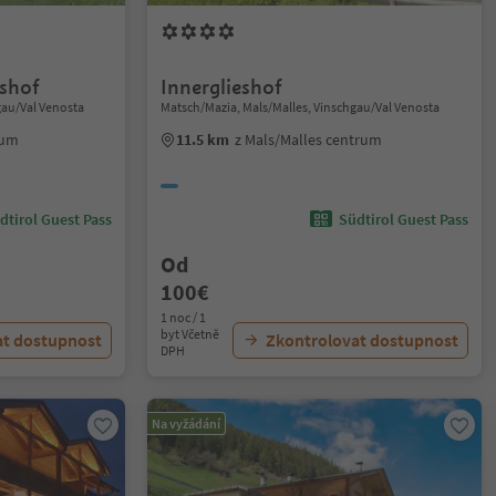
shof
Innerglieshof
gau/Val Venosta
Matsch/Mazia, Mals/Malles, Vinschgau/Val Venosta
rum
11.5 km
z Mals/Malles centrum
dtirol Guest Pass
Südtirol Guest Pass
Od
100€
1 noc / 1
byt Včetně
at dostupnost
Zkontrolovat dostupnost
DPH
Na vyžádání