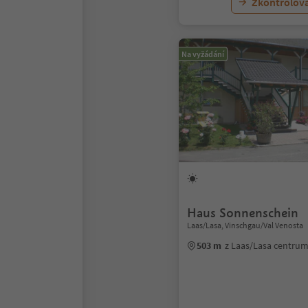
Zkontrolov
Na vyžádání
Haus Sonnenschein
Laas/Lasa, Vinschgau/Val Venosta
503 m
z Laas/Lasa centru