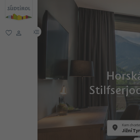
odkaz na menu
oblíbené
uživatelský odkaz
Horská
Stilfserjo
Kam chcete 