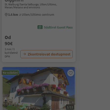
St. Walburg/Santa Valburga, Ulten/Ultimo,
Meran/Merano and environs
1.6 km
z Ulten/Ultimo centrum
Südtirol Guest Pass
Od
90€
1 noc / 1
byt Včetně
Zkontrolovat dostupnost
DPH
Na vyžádání
1/11