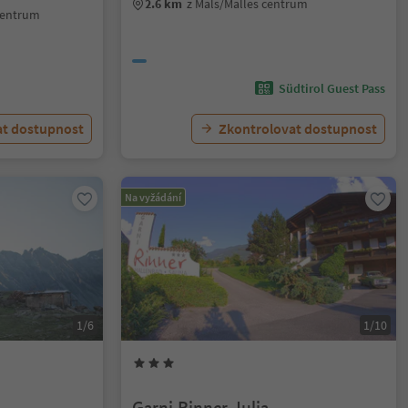
2.6 km
z Mals/Malles centrum
 centrum
Südtirol Guest Pass
at dostupnost
Zkontrolovat dostupnost
Na vyžádání
1/6
1/10
Garni Rinner Julia