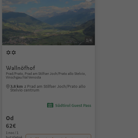
1/4
Wallnöfhof
Prad/Prato, Prad am Stilfser Joch/Prato allo Stelvio,
Vinschgau/Val Venosta
3.8 km
z Prad am Stilfser Joch/Prato allo
Stelvio centrum
Südtirol Guest Pass
Od
62€
1 noc / 1
byt Včetně