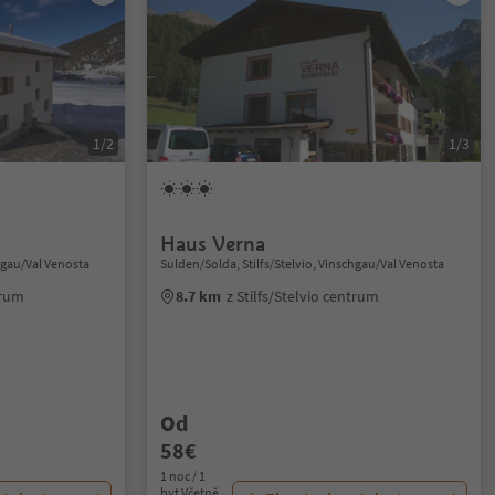
1/2
1/3
Haus Verna
chgau/Val Venosta
Sulden/Solda, Stilfs/Stelvio, Vinschgau/Val Venosta
trum
8.7 km
z Stilfs/Stelvio centrum
Od
58€
1 noc / 1
byt Včetně