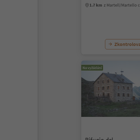
1.7 km
z Martell/Martello
Zkontrolov
Na vyžádání
Rifugio del