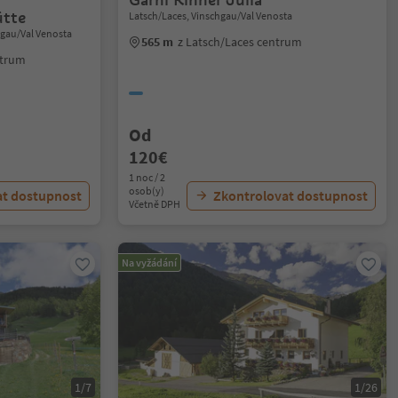
ütte
Latsch/Laces, Vinschgau/Val Venosta
chgau/Val Venosta
565 m
z Latsch/Laces centrum
entrum
Od
120€
1 noc / 2
osob(y)
at dostupnost
Zkontrolovat dostupnost
Včetně DPH
Na vyžádání
1/7
1/26