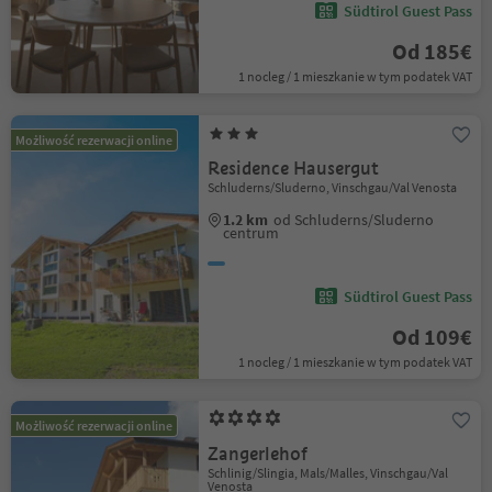
Südtirol Guest Pass
Od 185€
1 nocleg / 1 mieszkanie w tym podatek VAT
Możliwość rezerwacji online
Residence Hausergut
Schluderns/Sluderno, Vinschgau/Val Venosta
1.2 km
od Schluderns/Sluderno
centrum
Südtirol Guest Pass
Od 109€
1 nocleg / 1 mieszkanie w tym podatek VAT
Możliwość rezerwacji online
Zangerlehof
Schlinig/Slingia, Mals/Malles, Vinschgau/Val
Venosta