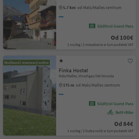
5.7 km
od Mals/Malles centrum
Südtirol Guest Pass
Od 100€
1 nocleg / 1 mieszkanie w tym podatek VAT
Możliwość rezerwacji online
Finka Hostel
Mals/Malles, Vinschgau/Val Venosta
175 m
od Mals/Malles centrum
Südtirol Guest Pass
Bett+Bike
Od 84€
1 nocleg / 2 liczba osób w tym podatek VAT