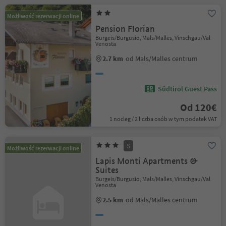
Możliwość rezerwacji online
Pension Florian
Burgeis/Burgusio, Mals/Malles, Vinschgau/Val
Venosta
2.7 km
od Mals/Malles centrum
Südtirol Guest Pass
Od 120€
1 nocleg / 2 liczba osób w tym podatek VAT
S
Możliwość rezerwacji online
Lapis Monti Apartments &
Suites
Burgeis/Burgusio, Mals/Malles, Vinschgau/Val
Venosta
2.5 km
od Mals/Malles centrum