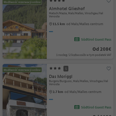
Możliwość rezerwacji online
Almhotel Glieshof
Matsch/Mazia, Mals/Malles, Vinschgau/Val
Venosta
11.5 km
od Mals/Malles centrum
Südtirol Guest Pass
Od 208€
1 nocleg / 2 liczba osób w tym podatek VAT
S
Możliwość rezerwacji online
Das Moriggl
Burgeis/Burgusio, Mals/Malles, Vinschgau/Val
Venosta
2.7 km
od Mals/Malles centrum
Südtirol Guest Pass