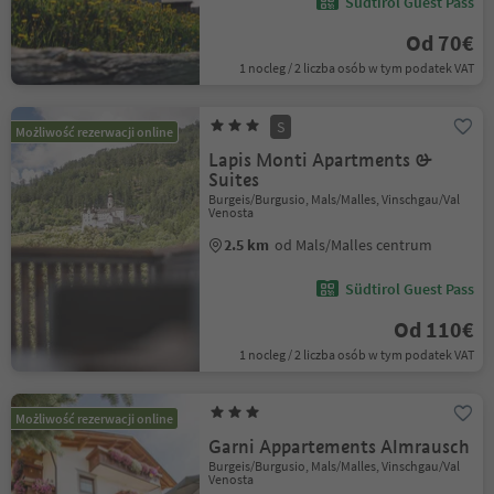
Südtirol Guest Pass
Od 70€
1 nocleg / 2 liczba osób w tym podatek VAT
S
Możliwość rezerwacji online
Lapis Monti Apartments &
Suites
Burgeis/Burgusio, Mals/Malles, Vinschgau/Val
Venosta
2.5 km
od Mals/Malles centrum
Südtirol Guest Pass
Od 110€
1 nocleg / 2 liczba osób w tym podatek VAT
Możliwość rezerwacji online
Garni Appartements Almrausch
Burgeis/Burgusio, Mals/Malles, Vinschgau/Val
Venosta