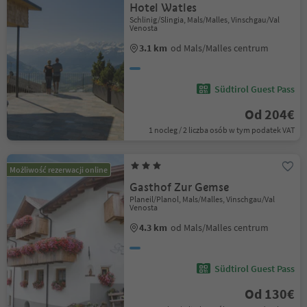
Hotel Watles
Schlinig/Slingia, Mals/Malles, Vinschgau/Val
Venosta
3.1 km
od Mals/Malles centrum
Südtirol Guest Pass
Od 204€
1 nocleg / 2 liczba osób w tym podatek VAT
Możliwość rezerwacji online
Gasthof Zur Gemse
Planeil/Planol, Mals/Malles, Vinschgau/Val
Venosta
4.3 km
od Mals/Malles centrum
Südtirol Guest Pass
Od 130€