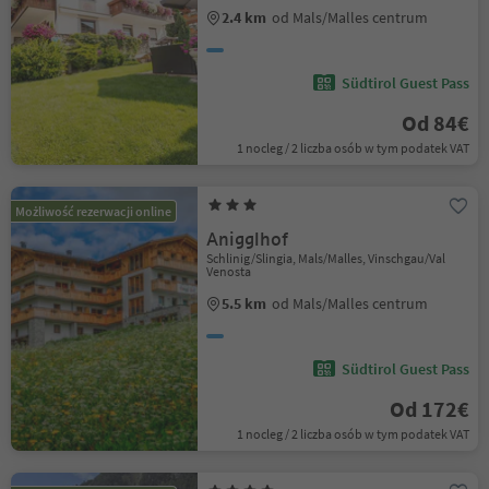
2.4 km
od Mals/Malles centrum
Südtirol Guest Pass
Od 84€
1 nocleg / 2 liczba osób w tym podatek VAT
Możliwość rezerwacji online
Anigglhof
Schlinig/Slingia, Mals/Malles, Vinschgau/Val
Venosta
5.5 km
od Mals/Malles centrum
Südtirol Guest Pass
Od 172€
1 nocleg / 2 liczba osób w tym podatek VAT