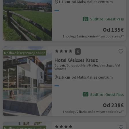
1.1 km
od Mals/Malles centrum
Südtirol Guest Pass
Od 135€
1 nocleg / 1 mieszkanie w tym podatek VAT
S
Możliwość rezerwacji online
Hotel Weisses Kreuz
Burgeis/Burgusio, Mals/Malles, Vinschgau/Val
Venosta
2.6 km
od Mals/Malles centrum
Südtirol Guest Pass
Od 238€
1 nocleg / 2 liczba osób w tym podatek VAT
Możliwość rezerwacji online