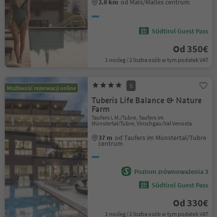
2.8 km
od Mals/Malles centrum
Südtirol Guest Pass
Od 350€
1 nocleg / 2 liczba osób w tym podatek VAT
S
Możliwość rezerwacji online
Tuberis Life Balance & Nature
Farm
Taufers i. M./Tubre, Taufers im
Münstertal/Tubre, Vinschgau/Val Venosta
37 m
od Taufers im Münstertal/Tubre
centrum
Poziom zrównoważenia 3
Südtirol Guest Pass
Od 330€
1 nocleg / 2 liczba osób w tym podatek VAT