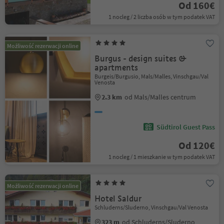
Od 160€
1 nocleg / 2 liczba osób w tym podatek VAT
Możliwość rezerwacji online
Burgus - design suites &
apartments
Burgeis/Burgusio, Mals/Malles, Vinschgau/Val
Venosta
2.3 km
od Mals/Malles centrum
Südtirol Guest Pass
Od 120€
1 nocleg / 1 mieszkanie w tym podatek VAT
Możliwość rezerwacji online
Hotel Saldur
Schluderns/Sluderno, Vinschgau/Val Venosta
323 m
od Schluderns/Sluderno