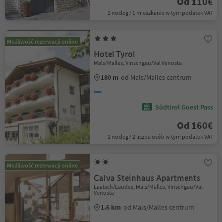
Od 110€
1 nocleg / 1 mieszkanie w tym podatek VAT
Możliwość rezerwacji online
Hotel Tyrol
Mals/Malles, Vinschgau/Val Venosta
180 m
od Mals/Malles centrum
Südtirol Guest Pass
Od 160€
1 nocleg / 2 liczba osób w tym podatek VAT
Możliwość rezerwacji online
Calva Steinhaus Apartments
Laatsch/Laudes, Mals/Malles, Vinschgau/Val
Venosta
1.6 km
od Mals/Malles centrum