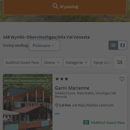
Wyszukaj
148
Wyniki
- Obervinschgau/Alta Val Venosta
Polecane
Sortuj według:
Südtirol Guest Pass
Ocena
Kategoria
Opcje wyżywienia
brak ak
Możliwość rezerwacji online
Garni Marianne
Schleis/Clusio, Mals/Malles, Vinschgau/Val
Venosta
2.0 km
od Mals/Malles centrum
Südtirol Guest Pass