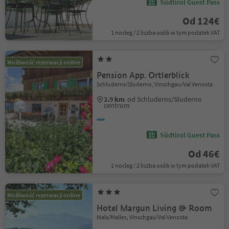
Südtirol Guest Pass
Od 124€
1 nocleg / 2 liczba osób w tym podatek VAT
Możliwość rezerwacji online
Pension App. Ortlerblick
Schluderns/Sluderno, Vinschgau/Val Venosta
2.9 km
od Schluderns/Sluderno
centrum
Südtirol Guest Pass
Od 46€
1 nocleg / 2 liczba osób w tym podatek VAT
Możliwość rezerwacji online
Hotel Margun Living & Room
Mals/Malles, Vinschgau/Val Venosta