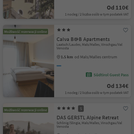
Od 110€
1 nocleg / 2 liczba osób w tym podatek VAT
Możliwość rezerwacji online
Calva B&B Apartments
Laatsch/Laudes, Mals/Malles, Vinschgau/Val
Venosta
1.5 km
od Mals/Malles centrum
Südtirol Guest Pass
Od 134€
1 nocleg / 2 liczba osób w tym podatek VAT
S
Możliwość rezerwacji online
DAS GERSTL Alpine Retreat
Schlinig/Slingia, Mals/Malles, Vinschgau/Val
Venosta