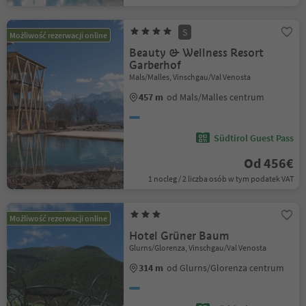
S
Możliwość rezerwacji online
Beauty & Wellness Resort
Garberhof
Mals/Malles, Vinschgau/Val Venosta
457 m
od Mals/Malles centrum
Südtirol Guest Pass
Od 456€
1 nocleg / 2 liczba osób w tym podatek VAT
Możliwość rezerwacji online
Hotel Grüner Baum
Glurns/Glorenza, Vinschgau/Val Venosta
314 m
od Glurns/Glorenza centrum