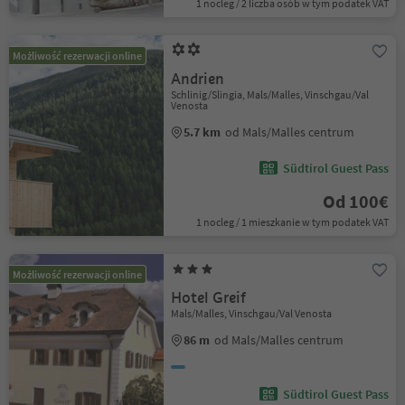
1 nocleg / 2 liczba osób w tym podatek VAT
Możliwość rezerwacji online
Andrien
Schlinig/Slingia, Mals/Malles, Vinschgau/Val
Venosta
5.7 km
od Mals/Malles centrum
Südtirol Guest Pass
Od 100€
1 nocleg / 1 mieszkanie w tym podatek VAT
Możliwość rezerwacji online
Hotel Greif
Mals/Malles, Vinschgau/Val Venosta
86 m
od Mals/Malles centrum
Südtirol Guest Pass