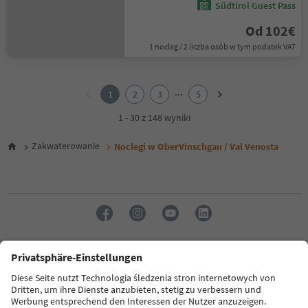
Südtirol Guest Pass
Od 102€
1 nocleg / 2 liczba osób w tym podatek VAT
1
2
...
1
2
3
5
3
4
1 - 30 z 148 wyniki
5
Zakwaterowanie
Noclegi w OberVinschgau / Val Venosta
Język: Polski
FAQ
Dane kontaktowe
Naciśnij
MICE
Polityka prywatności