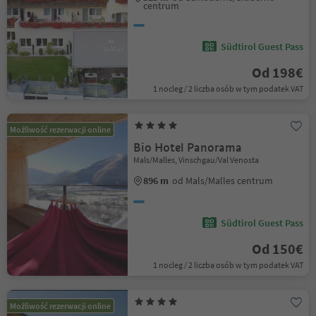
centrum
Südtirol Guest Pass
Od 198€
1 nocleg / 2 liczba osób w tym podatek VAT
Możliwość rezerwacji online
Bio Hotel Panorama
Mals/Malles, Vinschgau/Val Venosta
896 m
od Mals/Malles centrum
Südtirol Guest Pass
Od 150€
1 nocleg / 2 liczba osób w tym podatek VAT
Możliwość rezerwacji online