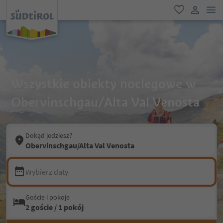
lin
ulubione
link uży
Wszystkie obiekty noclegowe w
Obervinschgau/Alta Val Venosta
Dokąd jedziesz?
Obervinschgau/Alta Val Venosta
Wybierz daty
Goście i pokoje
2 goście / 1 pokój