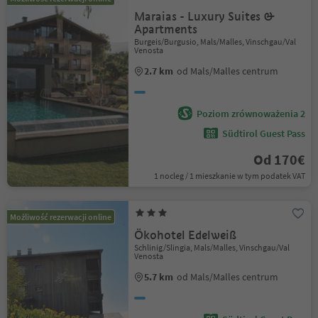
Maraias - Luxury Suites &
Apartments
Burgeis/Burgusio, Mals/Malles, Vinschgau/Val
Venosta
2.7 km
od Mals/Malles centrum
Poziom zrównoważenia 2
Südtirol Guest Pass
Od 170€
1 nocleg / 1 mieszkanie w tym podatek VAT
Możliwość rezerwacji online
Ökohotel Edelweiß
Schlinig/Slingia, Mals/Malles, Vinschgau/Val
Venosta
5.7 km
od Mals/Malles centrum