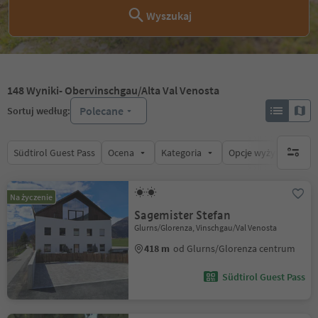
Wyszukaj
148
Wyniki
- Obervinschgau/Alta Val Venosta
Polecane
Sortuj według:
Südtirol Guest Pass
Ocena
Kategoria
Opcje wyżywienia
brak ak
Na życzenie
Sagemister Stefan
Glurns/Glorenza, Vinschgau/Val Venosta
418 m
od Glurns/Glorenza centrum
Südtirol Guest Pass