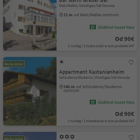
Bar Garni Grauer Bär
Mals/Malles, Vinschgau/Val Venosta
21 m
od Mals/Malles centrum
Südtirol Guest Pass
Od 90€
1 nocleg / 2 liczba osób w tym podatek VAT
Na życzenie
Appartment Kastanienheim
Schluderns/Sluderno, Vinschgau/Val Venosta
546 m
od Schluderns/Sluderno
centrum
Südtirol Guest Pass
Od 90€
1 nocleg / 1 mieszkanie w tym podatek VAT
Na życzenie