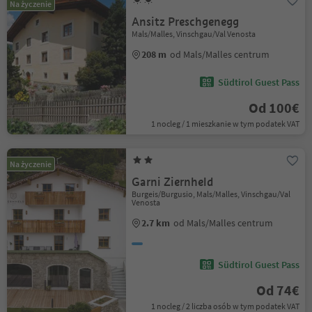
Na życzenie
Ansitz Preschgenegg
Mals/Malles, Vinschgau/Val Venosta
208 m
od Mals/Malles centrum
Südtirol Guest Pass
Od 100€
1 nocleg / 1 mieszkanie w tym podatek VAT
Na życzenie
Garni Ziernheld
Burgeis/Burgusio, Mals/Malles, Vinschgau/Val
Venosta
2.7 km
od Mals/Malles centrum
Südtirol Guest Pass
Od 74€
1 nocleg / 2 liczba osób w tym podatek VAT