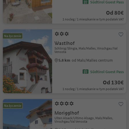
Südtirol Guest Pass
Od 80€
1 nocleg / 1 mieszkanie w tym podatek VAT
Na życzenie
Wastlhof
Schlinig/Slingia, Mals/Malles, Vinschgau/Val
Venosta
5.8 km
od Mals/Malles centrum
Südtirol Guest Pass
Od 130€
1 nocleg / 1 mieszkanie w tym podatek VAT
Na życzenie
Morigglhof
Ulten Alsack/Ultimo Alsago, Mals/Malles,
Vinschgau/Val Venosta