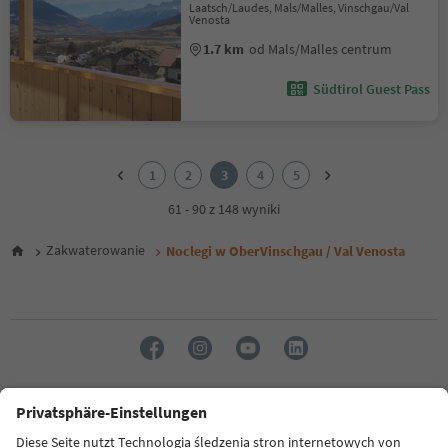
Laatsch/Laudes, Mals/Malles, Vinschgau/Val
Venosta
1.7 km
od Mals/Malles centrum
Südtirol Guest Pass
1
2
1
2
3
4
5
3
4
61 - 90 z 148 wyniki
5
Zakwaterowanie
Noclegi w OberVinschgau / Val Venosta
Język: Polski