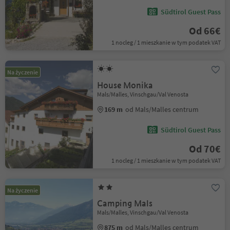
Südtirol Guest Pass
Od 66€
1 nocleg / 1 mieszkanie w tym podatek VAT
Na życzenie
House Monika
Mals/Malles, Vinschgau/Val Venosta
169 m
od Mals/Malles centrum
Südtirol Guest Pass
Od 70€
1 nocleg / 1 mieszkanie w tym podatek VAT
Na życzenie
Camping Mals
Mals/Malles, Vinschgau/Val Venosta
875 m
od Mals/Malles centrum