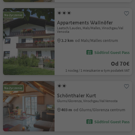
Na życzenie
Appartements Wallnöfer
Laatsch/Laudes, Mals/Malles, Vinschgau/Val
Venosta
2.2 km
od Mals/Malles centrum
Südtirol Guest Pass
Od 70€
1 nocleg / 1 mieszkanie w tym podatek VAT
Na życzenie
Schönthaler Kurt
Glurns/Glorenza, Vinschgau/Val Venosta
403 m
od Glurns/Glorenza centrum
Südtirol Guest Pass