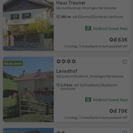
Haus Trauner
Glurns/Glorenza, Vinschgau/Val Venosta
240 m
od Glurns/Glorenza centrum
Südtirol Guest Pass
Od 63€
1 nocleg / 1 mieszkanie w tym podatek VAT
Na życzenie
Lavadhof
Schluderns/Sluderno, Vinschgau/Val Venosta
2.9 km
od Schluderns/Sluderno
centrum
Südtirol Guest Pass
Od 70€
1 nocleg / 1 mieszkanie w tym podatek VAT