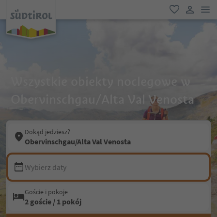
lin
ulubione
link uży
Wszystkie obiekty noclegowe w
Obervinschgau/Alta Val Venosta
Dokąd jedziesz?
Obervinschgau/Alta Val Venosta
Wybierz daty
Goście i pokoje
2 goście / 1 pokój