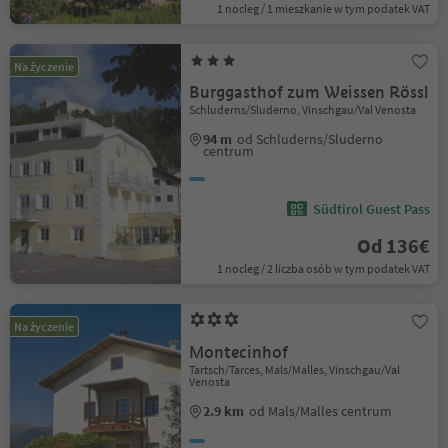
1 nocleg / 1 mieszkanie w tym podatek VAT
Na życzenie
Burggasthof zum Weissen Rössl
Schluderns/Sluderno, Vinschgau/Val Venosta
94 m
od Schluderns/Sluderno
centrum
Südtirol Guest Pass
Od 136€
1 nocleg / 2 liczba osób w tym podatek VAT
Na życzenie
Montecinhof
Tartsch/Tarces, Mals/Malles, Vinschgau/Val
Venosta
2.9 km
od Mals/Malles centrum