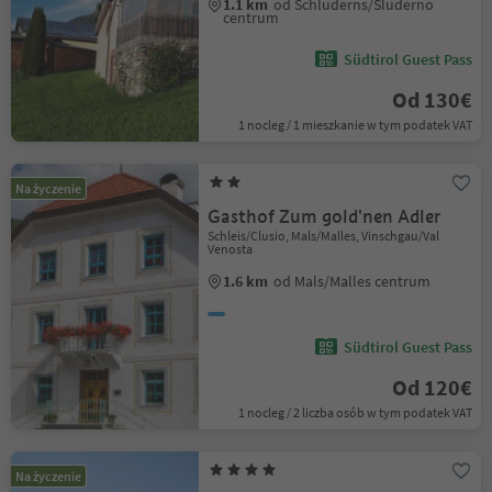
1.1 km
od Schluderns/Sluderno
centrum
Südtirol Guest Pass
Od 130€
1 nocleg / 1 mieszkanie w tym podatek VAT
Na życzenie
Gasthof Zum gold'nen Adler
Schleis/Clusio, Mals/Malles, Vinschgau/Val
Venosta
1.6 km
od Mals/Malles centrum
Südtirol Guest Pass
Od 120€
1 nocleg / 2 liczba osób w tym podatek VAT
Na życzenie