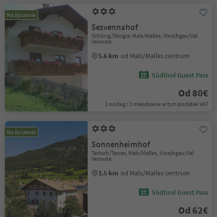
Na życzenie
Sesvennahof
Schlinig/Slingia, Mals/Malles, Vinschgau/Val
Venosta
5.6 km
od Mals/Malles centrum
Südtirol Guest Pass
Od 80€
1 nocleg / 1 mieszkanie w tym podatek VAT
Na życzenie
Sonnenheimhof
Tartsch/Tarces, Mals/Malles, Vinschgau/Val
Venosta
1.5 km
od Mals/Malles centrum
Südtirol Guest Pass
Od 62€