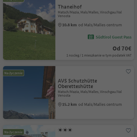
Thaneihof
Matsch/Mazia, Mals/Malles, Vinschgau/Val
Venosta
10.8 km
od Mals/Malles centrum
Südtirol Guest Pass
Od 70€
1 nocleg / 1 mieszkanie w tym podatek VAT
Na życzenie
AVS Schutzhütte
Oberetteshütte
Matsch/Mazia, Mals/Malles, Vinschgau/Val
Venosta
15.2 km
od Mals/Malles centrum
Na życzenie