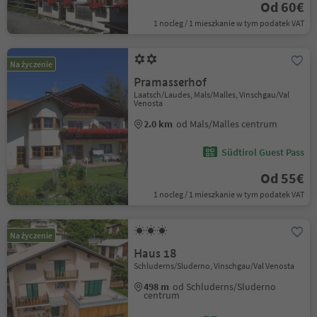
Od 60€
1 nocleg / 1 mieszkanie w tym podatek VAT
Na życzenie
Pramasserhof
Laatsch/Laudes, Mals/Malles, Vinschgau/Val
Venosta
2.0 km
od Mals/Malles centrum
Südtirol Guest Pass
Od 55€
1 nocleg / 1 mieszkanie w tym podatek VAT
Na życzenie
Haus 18
Schluderns/Sluderno, Vinschgau/Val Venosta
498 m
od Schluderns/Sluderno
centrum