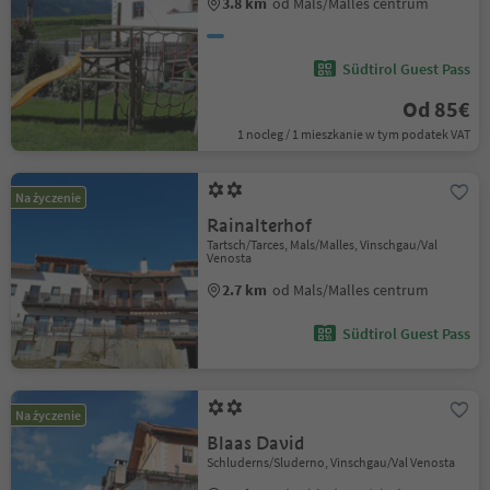
3.8 km
od Mals/Malles centrum
Südtirol Guest Pass
Od 85€
1 nocleg / 1 mieszkanie w tym podatek VAT
Na życzenie
Rainalterhof
Tartsch/Tarces, Mals/Malles, Vinschgau/Val
Venosta
2.7 km
od Mals/Malles centrum
Südtirol Guest Pass
Na życzenie
Blaas David
Schluderns/Sluderno, Vinschgau/Val Venosta