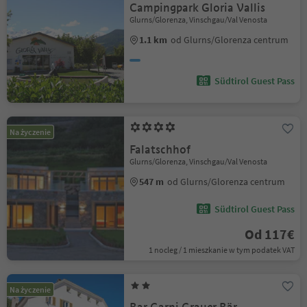
Campingpark Gloria Vallis
Glurns/Glorenza, Vinschgau/Val Venosta
1.1 km
od Glurns/Glorenza centrum
Südtirol Guest Pass
Na życzenie
Falatschhof
Glurns/Glorenza, Vinschgau/Val Venosta
547 m
od Glurns/Glorenza centrum
Südtirol Guest Pass
Od 117€
1 nocleg / 1 mieszkanie w tym podatek VAT
Na życzenie