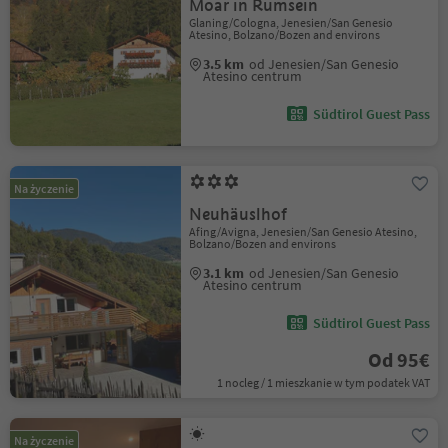
Moar in Rumsein
Glaning/Cologna, Jenesien/San Genesio
Atesino, Bolzano/Bozen and environs
3.5 km
od Jenesien/San Genesio
Atesino centrum
Südtirol Guest Pass
Na życzenie
Neuhäuslhof
Afing/Avigna, Jenesien/San Genesio Atesino,
Bolzano/Bozen and environs
3.1 km
od Jenesien/San Genesio
Atesino centrum
Südtirol Guest Pass
Od 95€
1 nocleg / 1 mieszkanie w tym podatek VAT
Na życzenie