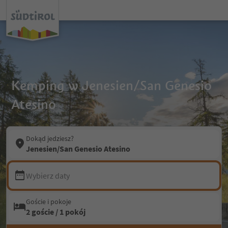
Kemping w Jenesien/San Genesio
Atesino
Dokąd jedziesz?
Jenesien/San Genesio Atesino
Wybierz daty
Goście i pokoje
2 goście / 1 pokój