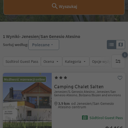
Wyszukaj
1
Wyniki
- Jenesien/San Genesio Atesino
Polecane
Sortuj według:
1
Südtirol Guest Pass
Ocena
Kategoria
Opcje wyżywienia
1 aktywn
Możliwość rezerwacji online
Camping Chalet Salten
Jenesien/S. Genesio Atesino, Jenesien/San
Genesio Atesino, Bolzano/Bozen and environs
3.9 km
od Jenesien/San Genesio
Atesino centrum
Südtirol Guest Pass