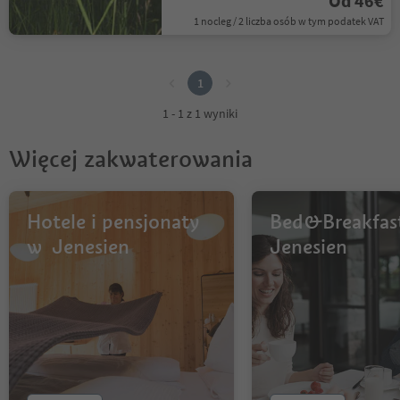
Od 46€
1 nocleg / 2 liczba osób w tym podatek VAT
1
1
1 - 1 z 1 wyniki
Więcej zakwaterowania
Hotele i pensjonaty
Bed&Breakfas
w Jenesien
Jenesien