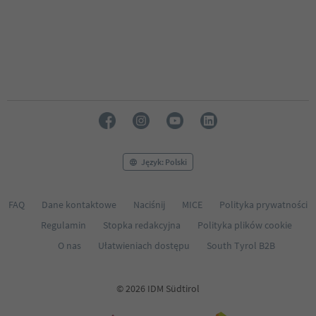
Język: Polski
FAQ
Dane kontaktowe
Naciśnij
MICE
Polityka prywatności
Regulamin
Stopka redakcyjna
Polityka plików cookie
O nas
Ułatwieniach dostępu
South Tyrol B2B
© 2026 IDM Südtirol