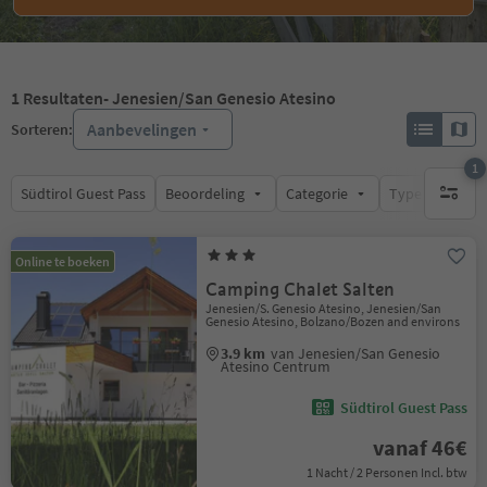
1
Resultaten
- Jenesien/San Genesio Atesino
Aanbevelingen
Sorteren:
1
Südtirol Guest Pass
Beoordeling
Categorie
Type catering
1 actief 
Online te boeken
Camping Chalet Salten
Jenesien/S. Genesio Atesino, Jenesien/San
Genesio Atesino, Bolzano/Bozen and environs
3.9 km
van Jenesien/San Genesio
Atesino Centrum
Südtirol Guest Pass
vanaf 46€
1 Nacht / 2 Personen Incl. btw