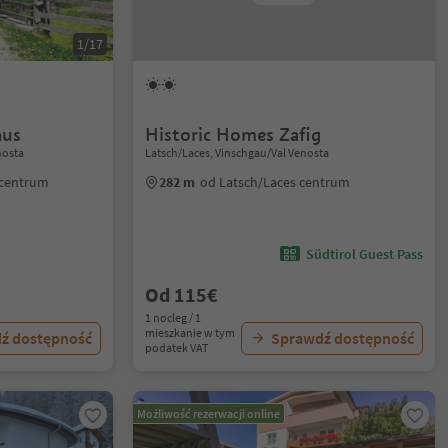
1/17
aus
Historic Homes Zafig
nosta
Latsch/Laces, Vinschgau/Val Venosta
 centrum
282 m
od Latsch/Laces centrum
Südtirol Guest Pass
Od 115€
1 nocleg / 1
mieszkanie w tym
ź dostępność
Sprawdź dostępność
podatek VAT
Możliwość rezerwacji online