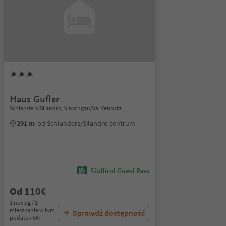
Haus Gufler
Schlanders/Silandro, Vinschgau/Val Venosta
291 m
od Schlanders/Silandro centrum
Südtirol Guest Pass
Od 110€
1 nocleg / 1
mieszkanie w tym
Sprawdź dostępność
podatek VAT