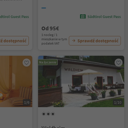
dtirol Guest Pass
Südtirol Guest Pass
Od 95€
1 nocleg / 1
mieszkanie w tym
ź dostępność
Sprawdź dostępność
podatek VAT
Na życzenie
1/6
1/10