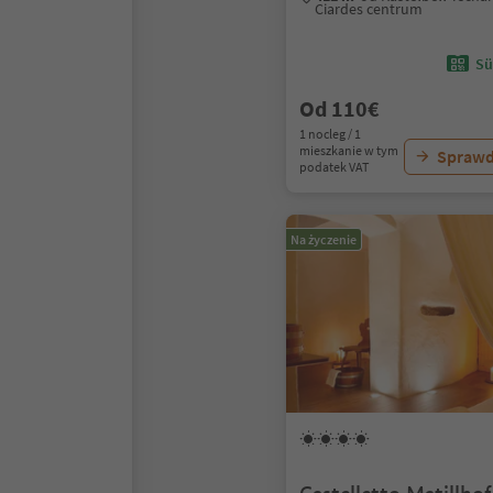
Ciardes centrum
Sü
Od 110€
1 nocleg / 1
mieszkanie w tym
Sprawd
podatek VAT
Na życzenie