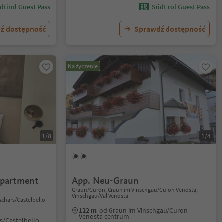
dtirol Guest Pass
Südtirol Guest Pass
ź dostępność
Sprawdź dostępność
Na życzenie
1/8
1/4
partment
App. Neu-Graun
Graun/Curon, Graun im Vinschgau/Curon Venosta,
Vinschgau/Val Venosta
Tschars/Castelbello-
122 m
od Graun im Vinschgau/Curon
Venosta centrum
s/Castelbello-