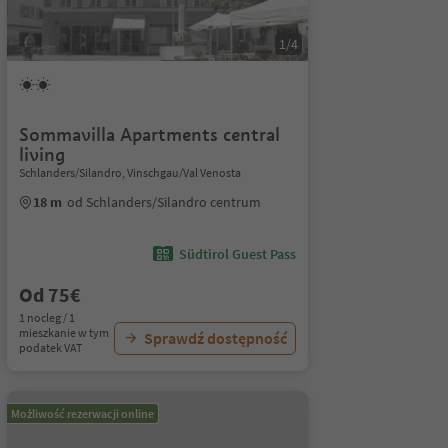
1/4
Sommavilla Apartments central
living
Schlanders/Silandro, Vinschgau/Val Venosta
18 m
od Schlanders/Silandro centrum
Südtirol Guest Pass
Od 75€
1 nocleg / 1
mieszkanie w tym
Sprawdź dostępność
podatek VAT
Możliwość rezerwacji online