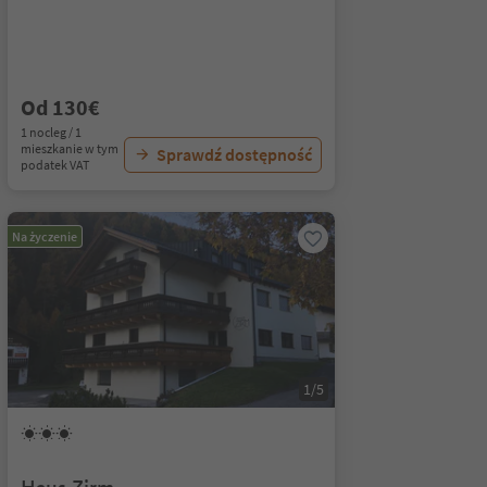
Od 130€
1 nocleg / 1
mieszkanie w tym
Sprawdź dostępność
podatek VAT
Na życzenie
1/5