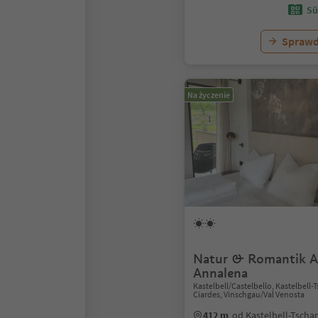
Sü
Sprawd
Na życzenie
Natur & Romantik A
Annalena
Kastelbell/Castelbello, Kastelbell-
Ciardes, Vinschgau/Val Venosta
412 m
od Kastelbell-Tschar