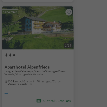
Na życzenie
1/14
Aparthotel Alpenfriede
Langtaufers/Vallelunga, Graun im Vinschgau/Curon
Venosta, Vinschgau/Val Venosta
7.0 km
od Graun im Vinschgau/Curon
Venosta centrum
Südtirol Guest Pass