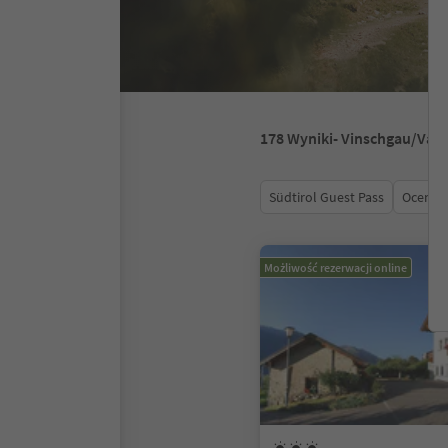
178
Wyniki
- Vinschgau/Val 
Südtirol Guest Pass
Ocena
Możliwość rezerwacji online