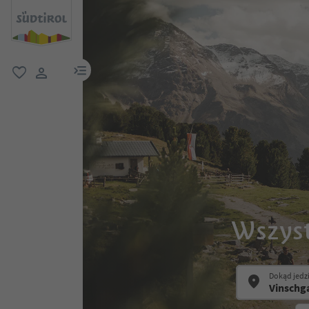
link menu
ulubione
link użytkownika
Wszyst
Dokąd jedz