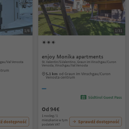
1/6
1/31
enjoy Monika apartments
chgau/Val Venosta
St. Valentin/S.Valentino, Graun im Vinschgau/Curon
Venosta, Vinschgau/Val Venosta
entrum
5.1 km
od Graun im Vinschgau/Curon
Venosta centrum
Südtirol Guest Pass
Od 94€
1 nocleg / 1
mieszkanie w tym
ź dostępność
Sprawdź dostępność
podatek VAT