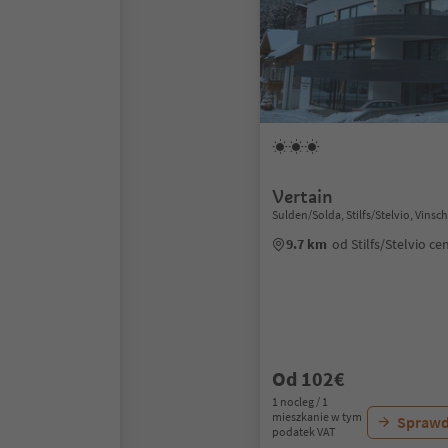
Vertain
Sulden/Solda, Stilfs/Stelvio, Vins
9.7 km
od Stilfs/Stelvio c
Od 102€
1 nocleg / 1
mieszkanie w tym
Sprawd
podatek VAT