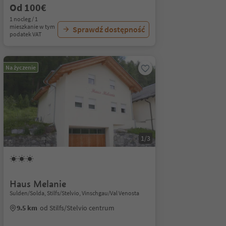
Od 100€
1 nocleg / 1
mieszkanie w tym
Sprawdź dostępność
podatek VAT
Na życzenie
1/3
Haus Melanie
Sulden/Solda, Stilfs/Stelvio, Vinschgau/Val Venosta
9.5 km
od Stilfs/Stelvio centrum