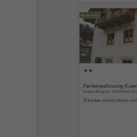
Na życzenie
Ferienwohnung Kuen
Burgeis/Burgusio, Mals/Malles, Vi
2.5 km
od Mals/Malles ce