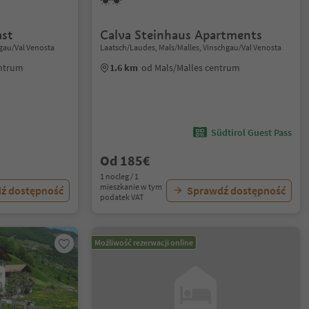
ast
Calva Steinhaus Apartments
hgau/Val Venosta
Laatsch/Laudes, Mals/Malles, Vinschgau/Val Venosta
entrum
1.6 km
od Mals/Malles centrum
Südtirol Guest Pass
Od 185€
1 nocleg / 1
mieszkanie w tym
ź dostępność
Sprawdź dostępność
podatek VAT
Możliwość rezerwacji online