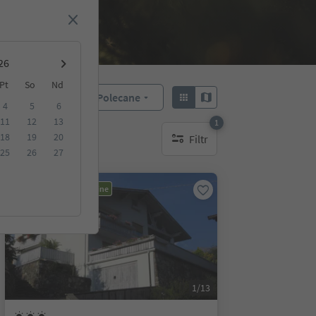
Pt
So
Nd
Polecane
Sortuj według:
4
5
6
11
12
13
1
18
19
20
Filtr
1 aktywny filtr
25
26
27
Możliwość rezerwacji online
1/13