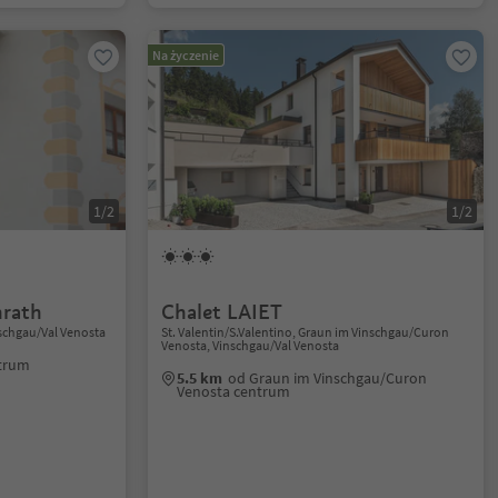
Na życzenie
1/2
1/2
rath
Chalet LAIET
nschgau/Val Venosta
St. Valentin/S.Valentino, Graun im Vinschgau/Curon
Venosta, Vinschgau/Val Venosta
ntrum
5.5 km
od Graun im Vinschgau/Curon
Venosta centrum