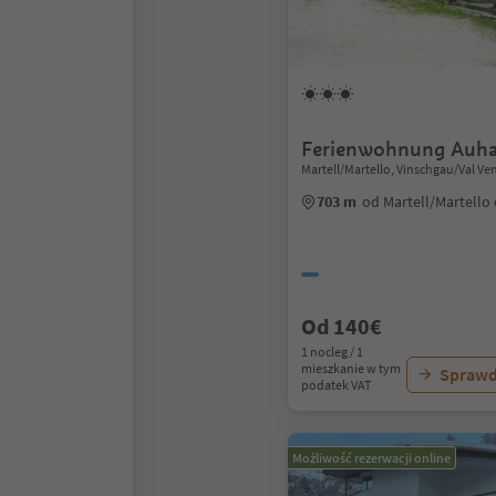
Ferienwohnung Auh
Martell/Martello, Vinschgau/Val Ve
703 m
od Martell/Martello
Od 140€
1 nocleg / 1
mieszkanie w tym
Sprawd
podatek VAT
Możliwość rezerwacji online