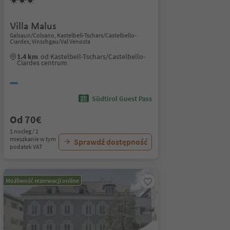
Villa Malus
Galsaun/Colsano, Kastelbell-Tschars/Castelbello-
Ciardes, Vinschgau/Val Venosta
1.4 km
od Kastelbell-Tschars/Castelbello-
Ciardes centrum
Südtirol Guest Pass
Od 70€
1 nocleg / 1
mieszkanie w tym
Sprawdź dostępność
podatek VAT
Możliwość rezerwacji online