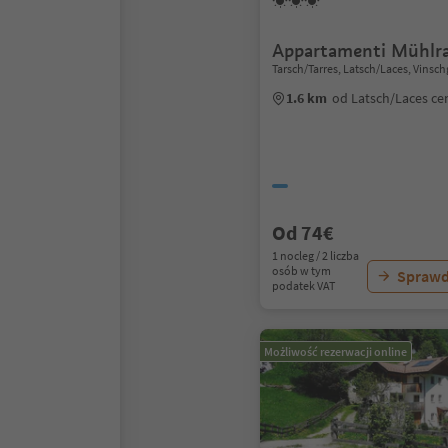
Appartamenti Mühlr
Tarsch/Tarres, Latsch/Laces, Vinsc
1.6 km
od Latsch/Laces c
Od 74€
1 nocleg / 2 liczba
osób w tym
Sprawd
podatek VAT
Możliwość rezerwacji online