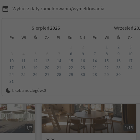
Wybierz daty zameldowania/wymeldowania
Sierpień
Wrzesień
Pn
Wt
Śr
Cz
Pt
So
Nd
Pn
Wt
Śr
Cz
Venosta
1
2
1
2
3
3
4
5
6
7
8
9
7
8
9
10
10
11
12
13
14
15
16
14
15
16
17
Kategoria
Opcje wyżywienia
Ekologiczne zakwaterowanie
17
18
19
20
21
22
23
21
22
23
24
24
25
26
27
28
29
30
28
29
30
31
Możliwość rezerwacji online
Liczba noclegów:
0
1/7
1/15