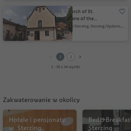
The Church of St.
Magdalene of the
Capuchin
Vipiteno/Sterzing, Sterzing/Vipiteno, Sterzing/Vipiteno and environs
1
2
1
2
1 - 30 z 34 wyniki
Zakwaterowanie w okolicy
Hotele i pensjonaty
Bed&Breakfas
w Sterzing
Sterzing