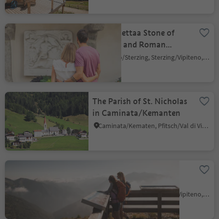
The Rosettaa Stone of
Mithras and Roman
Milestone in the Sterzing
Vipiteno/Sterzing, Sterzing/Vipiteno, Sterzing/Vipiteno and environs
City Hall
The Parish of St. Nicholas
in Caminata/Kemanten
Caminata/Kematen, Pfitsch/Val di Vizze, Sterzing/Vipiteno and environs
Panoramic platform at
Rosskopf
Vipiteno/Sterzing, Sterzing/Vipiteno, Sterzing/Vipiteno and environs