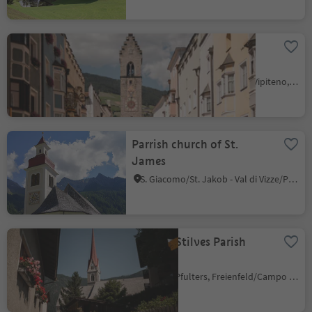
Zwölferturm tower at
Sterzing
Vipiteno/Sterzing, Sterzing/Vipiteno, Sterzing/Vipiteno and environs
Parrish church of St.
James
S. Giacomo/St. Jakob - Val di Vizze/Pfitsch, Pfitsch/Val di Vizze, Sterzing/Vipiteno and environs
Stilfes / Stilves Parish
Church
Fuldres/Pfulters, Freienfeld/Campo di Trens, Sterzing/Vipiteno and environs