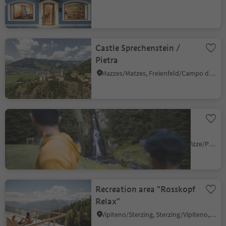
Castle Sprechenstein /
Pietra
Mazzes/Matzes, Freienfeld/Campo di Trens, Sterzing/Vipiteno and environs
Moassl waterfall Pfitsch
Valley
S. Giacomo/St. Jakob - Val di Vizze/Pfitsch, Pfitsch/Val di Vizze, Sterzing/Vipiteno and environs
Recreation area "Rosskopf
Relax"
Vipiteno/Sterzing, Sterzing/Vipiteno, Sterzing/Vipiteno and environs