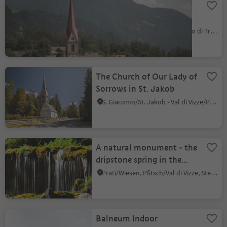
Maria Trens Pilgrimage
Church
Trens/Trens, Freienfeld/Campo di Trens, Sterzing/Vipiteno and environs
The Church of Our Lady of
Sorrows in St. Jakob
S. Giacomo/St. Jakob - Val di Vizze/Pfitsch, Pfitsch/Val di Vizze, Sterzing/Vipiteno and environs
A natural monument - the
dripstone spring in the
Burgum valley
Prati/Wiesen, Pfitsch/Val di Vizze, Sterzing/Vipiteno and environs
Balneum Indoor