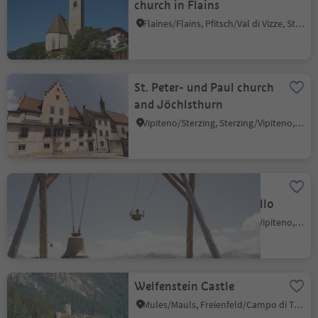
church in Flains
Flaines/Flains, Pfitsch/Val di Vizze, Sterzing/Vipiteno and environs
St. Peter- und Paul church
and Jöchlsthurn
Vipiteno/Sterzing, Sterzing/Vipiteno, Sterzing/Vipiteno and environs
Wishing bell on the
Rosskopf / Monte Cavallo
Vipiteno/Sterzing, Sterzing/Vipiteno, Sterzing/Vipiteno and environs
Welfenstein Castle
Mules/Mauls, Freienfeld/Campo di Trens, Sterzing/Vipiteno and environs