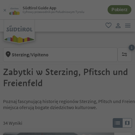
Südtirol Guide App
Pobierz
Cyfrowy przewodnik po Południowym Tyrolu
lin
ulubione
link uży
1
Sterzing/Vipiteno
1 aktywn
Zabytki w Sterzing, Pfitsch und
Freienfeld
Poznaj fascynującą historię regionów Sterzing, Pfitsch und Freienfe
miejsca oferują bogate dziedzictwo kulturowe.
34
Wyniki