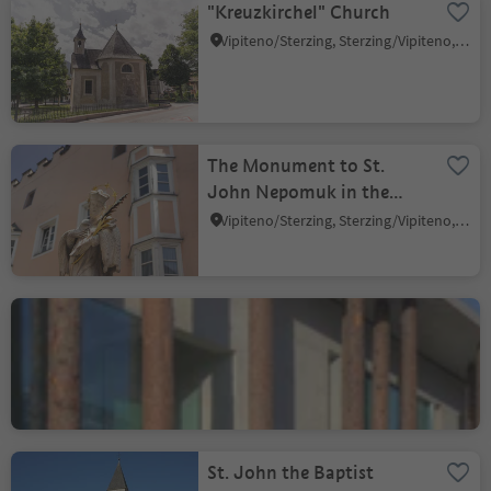
"Kreuzkirchel" Church
Vipiteno/Sterzing, Sterzing/Vipiteno, Sterzing/Vipiteno and environs
The Monument to St.
John Nepomuk in the
New Town
Vipiteno/Sterzing, Sterzing/Vipiteno, Sterzing/Vipiteno and environs
German-Speaking Primary
School “Dr. Josef
Rampold”
Vipiteno/Sterzing, Sterzing/Vipiteno, Sterzing/Vipiteno and environs
St. John the Baptist