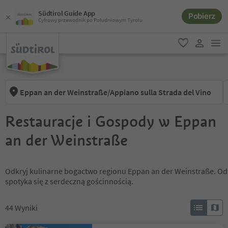
Südtirol Guide App
Pobierz
Cyfrowy przewodnik po Południowym Tyrolu
lin
ulubione
link uży
Eppan an der Weinstraße/Appiano sulla Strada del Vino
Restauracje i Gospody w Eppan
an der Weinstraße
Odkryj kulinarne bogactwo regionu Eppan an der Weinstraße. Odwi
spotyka się z serdeczną gościnnością.
44
Wyniki