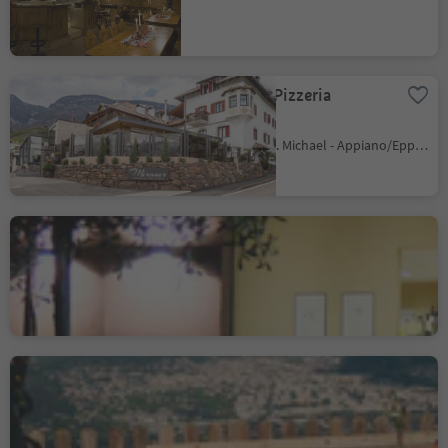
Ristorante Pizzeria
Meraner
S. Michele/St. Michael - Appiano/Eppan, Eppan an der Weinstaße/Appiano sulla Strada del Vino, Alto Adige Wine Road
Weingut Lentsch
S. Paolo/St. Pauls - Appiano/Eppan, Eppan an der Weinstaße/Appiano sulla Strada del Vino, Alto Adige Wine Road
Pramol Alto
Perdonig/Predonico, Eppan an der Weinstaße/Appiano sulla Strada del Vino, Alto Adige Wine Road