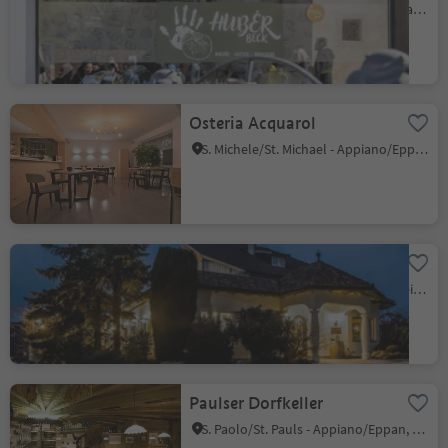
St. Michael/S. Michele - Eppan/Appiano, Eppan an der Weinstaße/Appiano sulla Strada del Vino, Alto Adige Wine Road
Osteria Acquarol
S. Michele/St. Michael - Appiano/Eppan, Eppan an der Weinstaße/Appiano sulla Strada del Vino, Alto Adige Wine Road
Pizzeria Gaiser
Cornaiano/Girlan, Eppan an der Weinstaße/Appiano sulla Strada del Vino, Alto Adige Wine Road
Paulser Dorfkeller
S. Paolo/St. Pauls - Appiano/Eppan, Eppan an der Weinstaße/Appiano sulla Strada del Vino, Alto Adige Wine Road