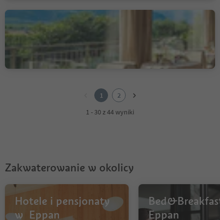
Restaurant Girlanerhof
Cornaiano/Girlan, Eppan an der Weinstaße/Appiano sulla Strada del Vino, Alto Adige Wine Road
1
2
1
2
1 - 30 z 44 wyniki
Zakwaterowanie w okolicy
Hotele i pensjonaty
Bed&Breakfas
w Eppan
Eppan