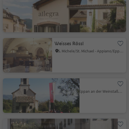
allegra Weinbar im Ansitz
Schreckenstein
S. Paolo/St. Pauls - Appiano/Eppan, Eppan an der Weinstaße/Appiano sulla Strada del Vino, Alto Adige Wine Road
Weisses Rössl
S. Michele/St. Michael - Appiano/Eppan, Eppan an der Weinstaße/Appiano sulla Strada del Vino, Alto Adige Wine Road
Moarhof
Gaido/Gaid, Eppan an der Weinstaße/Appiano sulla Strada del Vino, Alto Adige Wine Road
Huber Beck