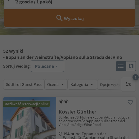
2 goście / 1 pokój
Wyszukaj
52
Wyniki
- Eppan an der Weinstraße/Appiano sulla Strada del Vino
Polecane
Sortuj według:
1
Südtirol Guest Pass
Ocena
Kategoria
Opcje wyżywienia
1 aktywn
Możliwość rezerwacji online
Kössler Günther
St. Michael/S. Michele - Eppan/Appiano, Eppan
an der Weinstaße/Appiano sulla Strada del
Vino, Alto Adige Wine Road
194 m
od Eppan an der
Weinstaße/Appiano sulla Strada del