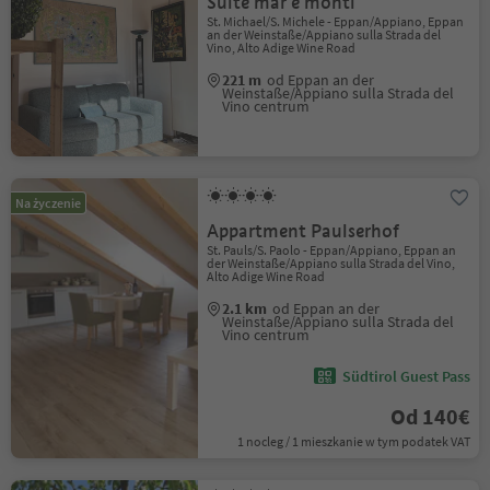
Suite mar e monti
St. Michael/S. Michele - Eppan/Appiano, Eppan
an der Weinstaße/Appiano sulla Strada del
Vino, Alto Adige Wine Road
221 m
od Eppan an der
Weinstaße/Appiano sulla Strada del
Vino centrum
Na życzenie
Appartment Paulserhof
St. Pauls/S. Paolo - Eppan/Appiano, Eppan an
der Weinstaße/Appiano sulla Strada del Vino,
Alto Adige Wine Road
2.1 km
od Eppan an der
Weinstaße/Appiano sulla Strada del
Vino centrum
Südtirol Guest Pass
Od 140€
1 nocleg / 1 mieszkanie w tym podatek VAT