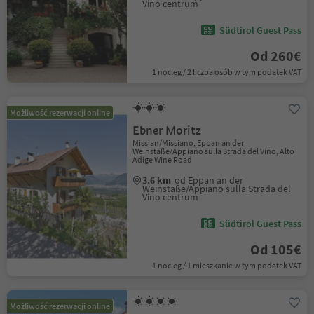
Vino centrum
Südtirol Guest Pass
Od 260€
1 nocleg / 2 liczba osób w tym podatek VAT
Możliwość rezerwacji online
Ebner Moritz
Missian/Missiano, Eppan an der
Weinstaße/Appiano sulla Strada del Vino, Alto
Adige Wine Road
3.6 km
od Eppan an der
Weinstaße/Appiano sulla Strada del
Vino centrum
Südtirol Guest Pass
Od 105€
1 nocleg / 1 mieszkanie w tym podatek VAT
Możliwość rezerwacji online