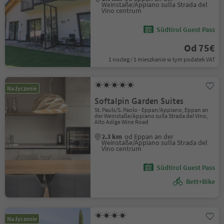
Weinstaße/Appiano sulla Strada del
Vino centrum
Südtirol Guest Pass
Od 75€
1 nocleg / 1 mieszkanie w tym podatek VAT
Na życzenie
Softalpin Garden Suites
St. Pauls/S. Paolo - Eppan/Appiano, Eppan an
der Weinstaße/Appiano sulla Strada del Vino,
Alto Adige Wine Road
2.3 km
od Eppan an der
Weinstaße/Appiano sulla Strada del
Vino centrum
Südtirol Guest Pass
Bett+Bike
Na życzenie