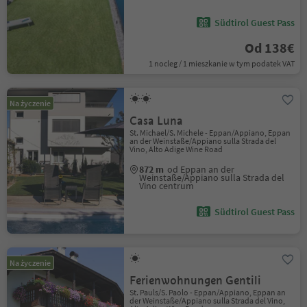
Südtirol Guest Pass
Od 138€
1 nocleg / 1 mieszkanie w tym podatek VAT
Na życzenie
Casa Luna
St. Michael/S. Michele - Eppan/Appiano, Eppan
an der Weinstaße/Appiano sulla Strada del
Vino, Alto Adige Wine Road
872 m
od Eppan an der
Weinstaße/Appiano sulla Strada del
Vino centrum
Südtirol Guest Pass
Na życzenie
Ferienwohnungen Gentili
St. Pauls/S. Paolo - Eppan/Appiano, Eppan an
der Weinstaße/Appiano sulla Strada del Vino,