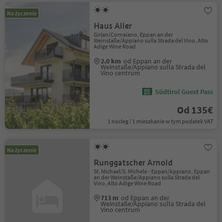
Na życzenie
Haus Aller
Girlan/Cornaiano, Eppan an der
Weinstaße/Appiano sulla Strada del Vino, Alto
Adige Wine Road
2.0 km
od Eppan an der
Weinstaße/Appiano sulla Strada del
Vino centrum
Südtirol Guest Pass
Od 135€
1 nocleg / 1 mieszkanie w tym podatek VAT
Na życzenie
Runggatscher Arnold
St. Michael/S. Michele - Eppan/Appiano, Eppan
an der Weinstaße/Appiano sulla Strada del
Vino, Alto Adige Wine Road
713 m
od Eppan an der
Weinstaße/Appiano sulla Strada del
Vino centrum