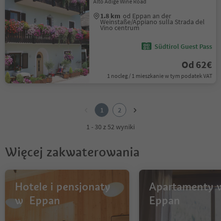
Alto Adige Wine Road
1.8 km
od Eppan an der
Weinstaße/Appiano sulla Strada del
Vino centrum
Südtirol Guest Pass
Od 62€
1 nocleg / 1 mieszkanie w tym podatek VAT
1
2
1
2
1 - 30 z 52 wyniki
Więcej zakwaterowania
Hotele i pensjonaty
Apartamenty 
w Eppan
Eppan