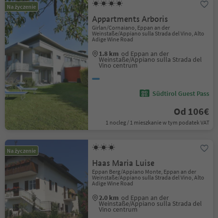
Na życzenie
Appartments Arboris
Girlan/Cornaiano, Eppan an der
Weinstaße/Appiano sulla Strada del Vino, Alto
Adige Wine Road
1.8 km
od Eppan an der
Weinstaße/Appiano sulla Strada del
Vino centrum
Südtirol Guest Pass
Od 106€
1 nocleg / 1 mieszkanie w tym podatek VAT
Na życzenie
Haas Maria Luise
Eppan Berg/Appiano Monte, Eppan an der
Weinstaße/Appiano sulla Strada del Vino, Alto
Adige Wine Road
2.0 km
od Eppan an der
Weinstaße/Appiano sulla Strada del
Vino centrum