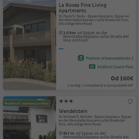
La Rosea Fine Living
Apartments
St. Pauls/S. Paolo - Eppan/Appiano, Eppan an
der Weinstaße/Appiano sulla Strada del Vino,
Alto Adige Wine Road
2.0 km
od Eppan an der
Weinstaße/Appiano sulla Strada del
Vino centrum
Poziom zrównoważenia 1
Südtirol Guest Pass
Od 160€
1 nocleg / 1 mieszkanie w tym podatek VAT
Możliwość rezerwacji online
Wendelstein
St. Michael/S. Michele - Eppan/Appiano, Eppan
an der Weinstaße/Appiano sulla Strada del
Vino, Alto Adige Wine Road
467 m
od Eppan an der
Weinstaße/Appiano sulla Strada del