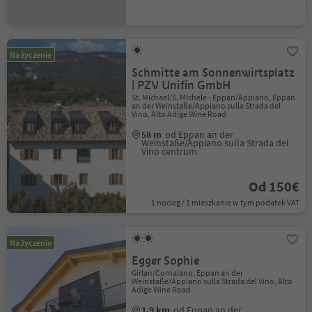
Na życzenie
Schmitte am Sonnenwirtsplatz
| PZV Unifin GmbH
St. Michael/S. Michele - Eppan/Appiano, Eppan
an der Weinstaße/Appiano sulla Strada del
Vino, Alto Adige Wine Road
58 m
od Eppan an der
Weinstaße/Appiano sulla Strada del
Vino centrum
Od 150€
1 nocleg / 1 mieszkanie w tym podatek VAT
Na życzenie
Egger Sophie
Girlan/Cornaiano, Eppan an der
Weinstaße/Appiano sulla Strada del Vino, Alto
Adige Wine Road
1.9 km
od Eppan an der