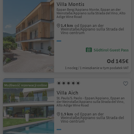
Villa Montis
Eppan Berg/Appiano Monte, Eppan an der
Weinstaße/Appiano sulla Strada del Vino, Alto
Adige Wine Road
1.4 km
od Eppan an der
Weinstaße/Appiano sulla Strada del
Vino centrum
Südtirol Guest Pass
Od 145€
1 nocleg / 1 mieszkanie w tym podatek VAT
Możliwość rezerwacji online
Villa Aich
St. Pauls/S. Paolo - Eppan/Appiano, Eppan an
der Weinstaße/Appiano sulla Strada del Vino,
Alto Adige Wine Road
1.9 km
od Eppan an der
Weinstaße/Appiano sulla Strada del
Vino centrum