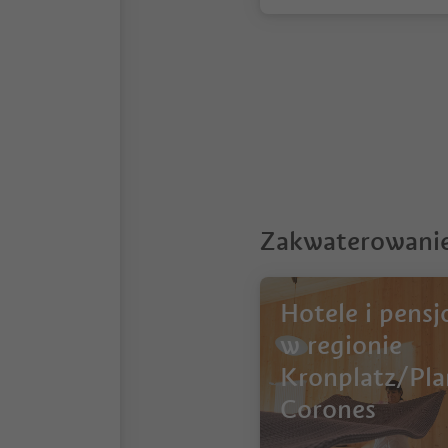
1
Zakwaterowanie
Hotele i pensj
w regionie
Kronplatz/Pla
Corones