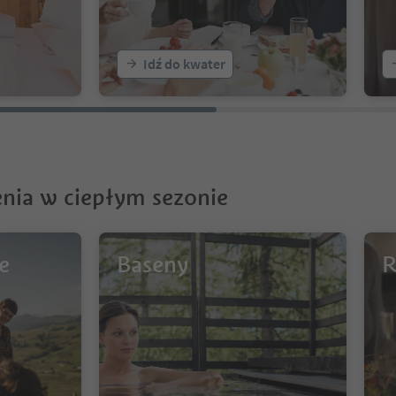
Idź do kwater
nia w ciepłym sezonie
e
Baseny
R