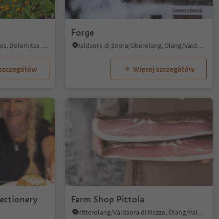
1/5
Forge
Issengo/Issing, Pfalzen/Falzes, Dolomites Region Kronplatz/Plan de Corones
Valdaora di Sopra/Oberolang, Olang/Valdaora, Dolomites Region Kronplatz/Plan de Corones
 szczegółów
Więcej szczegółów
1/6
ectionery
Farm Shop Pittola
Mitterolang/Valdaora di Mezzo, Olang/Valdaora, Dolomites Region Kronplatz/Plan de Corones