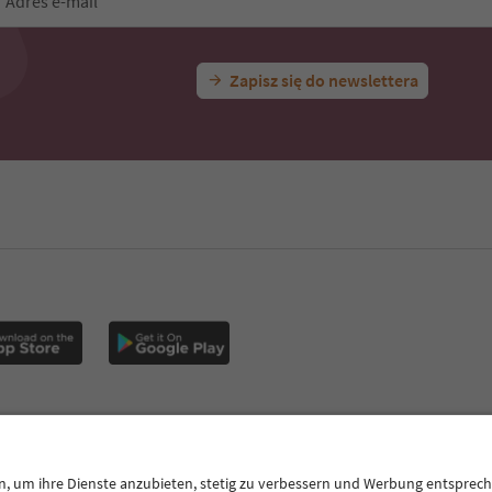
Adres e-mail
Zapisz się do newslettera
iśnij
MICE
Polityka prywatności
Regulamin
Stopka redakcyjna
th Tyrol B2B