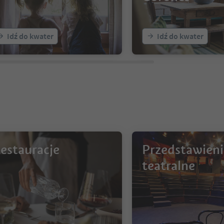
Idź do kwater
Idź do kwater
estauracje
Przedstawieni
teatralne