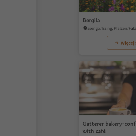
Bergila
Więcej
Gatterer bakery-conf
with café