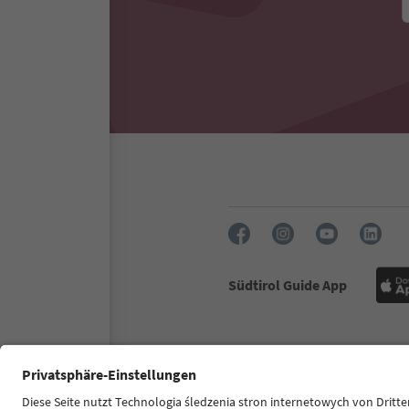
Südtirol Guide App
FAQ
Dane kontaktowe
Nac
Ułatwieniach dostępu
Sou