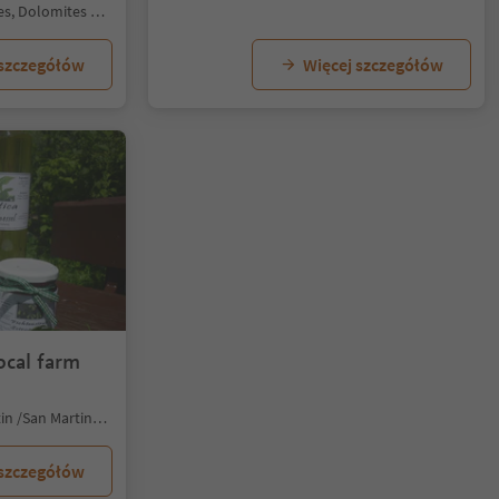
Chienes/Kiens, Kiens/Chienes, Dolomites Region Kronplatz/Plan de Corones
 szczegółów
Więcej szczegółów
local farm
Piccolino/Pikolein, San Martin /San Martino, Dolomites Region Kronplatz/Plan de Corones
 szczegółów