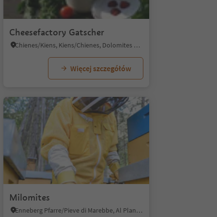
1/6
Cheesefactory Gatscher
Chienes/Kiens, Kiens/Chienes, Dolomites Region Kronplatz/Plan de Corones
Więcej szczegółów
1/5
1
Milomites
Enneberg Pfarre/Pieve di Marebbe, Al Plan/San Vigilio, Dolomites Region Kronplatz/Plan de Corones