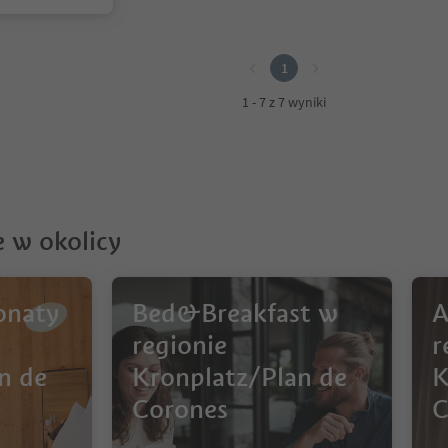
1
1 - 7 z 7 wyniki
 w okolicy
onaty
Bed&Breakfast w
A
regionie
r
n de
Kronplatz/Plan de
K
Corones
C