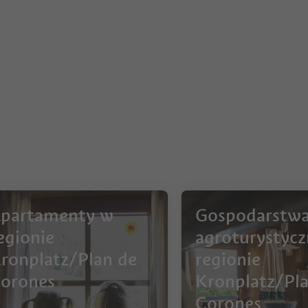
partamenty w
Gospodarstw
egionie
agroturystyc
ronplatz/Plan de
regionie
orones
Kronplatz/Pl
Corones