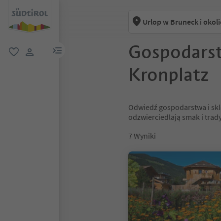
Urlop w Bruneck i okol
Gospodarst
link menu
ulubione
link użytkownika
Kronplatz
Odwiedź gospodarstwa i skle
odzwierciedlają smak i trad
7
Wyniki