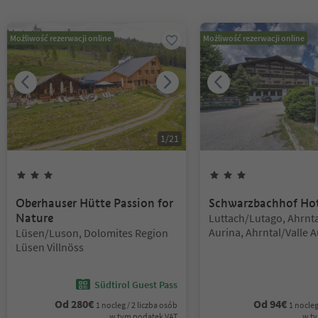
Znajdujesz się na suwaku z zakładkami. Wybierz zakładkę, aby zobac
Możliwość rezerwacji online
Możliwość rezerwacji online
1
/
21
3
Gwiazdki
3
Gwiazdki
Oberhauser Hütte Passion for
Schwarzbachhof Hot
Lokalizacja:
Nature
Luttach/Lutago, Ahrnta
Lokalizacja:
Aurina, Ahrntal/Valle 
Lüsen/Luson, Dolomites Region
Lüsen Villnöss
Südtirol Guest Pass
Od
280
€
Od
94
€
1 nocleg / 2 liczba osób
1 nocleg
w tym podatek VAT
w t