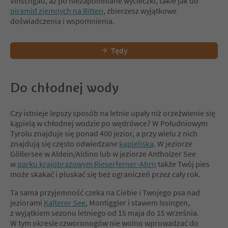
Vinschgau, aż po niezapomniane wycieczki, takie jak do
piramid ziemnych na Ritten
, zbierzesz wyjątkowe
doświadczenia i wspomnienia.
Tędy
Do chłodnej wody
Czy istnieje lepszy sposób na letnie upały niż orzeźwienie się
kąpielą w chłodnej wodzie po wędrówce? W Południowym
Tyrolu znajduje się ponad 400 jezior, a przy wielu z nich
znajdują się często odwiedzane
kąpieliska
. W jeziorze
Göllersee w Aldein/Aldino lub w jeziorze Antholzer See
w
parku krajobrazowym Rieserferner-Ahrn
także Twój pies
może skakać i pluskać się bez ograniczeń przez cały rok.
Ta sama przyjemność czeka na Ciebie i Twojego psa nad
jeziorami
Kalterer See
, Montiggler i stawem Issingen,
z wyjątkiem sezonu letniego od 15 maja do 15 września.
W tym okresie czworonogów nie wolno wprowadzać do