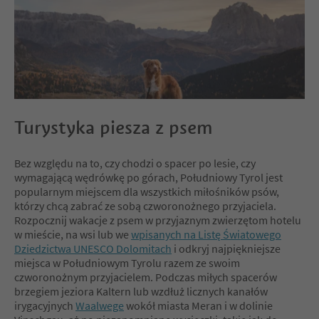
Turystyka piesza z psem
Bez względu na to, czy chodzi o spacer po lesie, czy
wymagającą wędrówkę po górach, Południowy Tyrol jest
popularnym miejscem dla wszystkich miłośników psów,
którzy chcą zabrać ze sobą czworonożnego przyjaciela.
Rozpocznij wakacje z psem w przyjaznym zwierzętom hotelu
w mieście, na wsi lub we
wpisanych na Listę Światowego
Dziedzictwa UNESCO Dolomitach
i odkryj najpiękniejsze
miejsca w Południowym Tyrolu razem ze swoim
czworonożnym przyjacielem. Podczas miłych spacerów
brzegiem jeziora Kaltern lub wzdłuż licznych kanałów
irygacyjnych
Waalwege
wokół miasta Meran i w dolinie