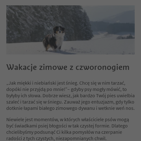
Wakacje zimowe z czworonogiem
„Jak miękki i niebiański jest śnieg. Chcę się w nim tarzać,
dopóki nie przyjdą po mnie!”– gdyby psy mogły mówić, to
byłyby ich słowa. Dobrze wiesz, jak bardzo Twój pies uwielbia
szaleć i tarzać się w śniegu. Zauważ jego entuzjazm, gdy tylko
dotknie łapami białego zimowego dywanu i wetknie weń nos.
Niewiele jest momentów, w których właściciele psów mogą
być świadkami psiej błogości w tak czystej formie. Dlatego
chcielibyśmy podsunąć Ci kilka pomysłów na czerpanie
radości z tych czystych, niezapomnianych chwil.