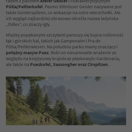
razem z pasmem
Aferer Geisler
i charakterystycznym
Pütia/Peitlerkofel
. Pasmo Villnösser Geisler nazywane jest
także Geislerspitzen, co wskazuje na ostre wierzchołki. Ale
ich wygląd najbardziej obrazowo określa nazwa ladyńska
„Odles”, co znaczy igły.
Między popękanymi szczytami panoszy się bujna roślinność
łąk i górskich hal, takich jak Gampenalm i Pra de
Pütia/Peitlerwiesen. Na południu parku mamy znaczący i
potężny masyw Puez
. Robi on niesamowite wrażenie ze
względu na księżycowy krajobraz płaskowyżu Gardenacia,
ale także na
Puezkofel, Sassongher oraz Cirspitzen
.