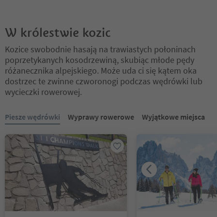
W królestwie kozic
Kozice swobodnie hasają na trawiastych połoninach
poprzetykanych kosodrzewiną, skubiąc młode pędy
różanecznika alpejskiego. Może uda ci się kątem oka
dostrzec te zwinne czworonogi podczas wędrówki lub
wycieczki rowerowej.
Znajdujesz się na suwaku z zakładkami. Wybierz zakładkę, aby zobac
Piesze wędrówki
Wyprawy rowerowe
Wyjątkowe miejsca