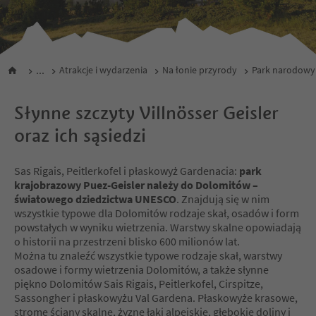
...
Atrakcje i wydarzenia
Na łonie przyrody
Park narodowy 
Słynne szczyty Villnösser Geisler
oraz ich sąsiedzi
Sas Rigais, Peitlerkofel i płaskowyż Gardenacia:
park
krajobrazowy Puez-Geisler należy do Dolomitów –
światowego dziedzictwa UNESCO
. Znajdują się w nim
wszystkie typowe dla Dolomitów rodzaje skał, osadów i form
powstałych w wyniku wietrzenia. Warstwy skalne opowiadają
o historii na przestrzeni blisko 600 milionów lat.
Można tu znaleźć wszystkie typowe rodzaje skał, warstwy
osadowe i formy wietrzenia Dolomitów, a także słynne
piękno Dolomitów Sais Rigais, Peitlerkofel, Cirspitze,
Sassongher i płaskowyżu Val Gardena. Płaskowyże krasowe,
strome ściany skalne, żyzne łąki alpejskie, głębokie doliny i