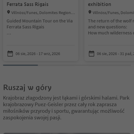
Ferrata Sass Rigais
exhibition
Location:
Location:
Villnöss/Funes, Dolomites Region L
Villnöss/Funes, Dolomi
üsen Villnöss
üsen Villnöss
Guided Mountain Tour on the Via
The return of the wolf 
Ferrata Sass Rigais
and new questions:
How much wilderness 
Moderately difficult via ferrata to
densely populated Alp
the impressive main summit of
tolerate?
the Geisler Group, with
How does the presence
06 sie, 2026 - 17 wrz, 2026
06 sie, 2026 - 31 paź,
breathtaking views of the entire
predator change our l
Dolomites and Central Alps.
livestock farming, and 
Requirements: Some via ferrata
The wolf, in its long jo
experience, sure-footedness,
crosses many boundarie
Ruszaj w góry
fitness for approx. 8 hours
political, and even emo
Price: 170 € per person including
ignoring these boundari
Krajobraz złagodzony jest łąkami i górskimi halami. Park
transfer from St. Peter
challenges the limits 
krajobrazowy Puez-Geisler przez cały rok zaprasza
Participants: min. 3 persons –
humans. These limits a
miłośników przyrody i sportu, gwarantując możliwość
max. 4 persons
negotiated, or abolish
does wilderness end 
zaspokojenia swojej pasji.
Information and registration
settlement begin? Who
directly with mountain guide
right to inhabit a plac