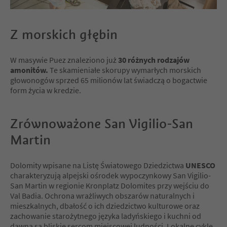
Z morskich głębin
W masywie Puez znaleziono już
30 różnych rodzajów
amonitów.
Te skamieniałe skorupy wymarłych morskich
głowonogów sprzed 65 milionów lat świadczą o bogactwie
form życia w kredzie.
Zrównoważone San Vigilio-San
Martin
Dolomity wpisane na Listę Światowego Dziedzictwa
UNESCO
charakteryzują alpejski ośrodek wypoczynkowy San Vigilio-
San Martin w regionie Kronplatz Dolomites przy wejściu do
Val Badia. Ochrona wrażliwych obszarów naturalnych i
mieszkalnych, dbałość o ich dziedzictwo kulturowe oraz
zachowanie starożytnego języka ladyńskiego i kuchni od
dawna są bliskie sercom miejscowej ludności. Lokalne cykle