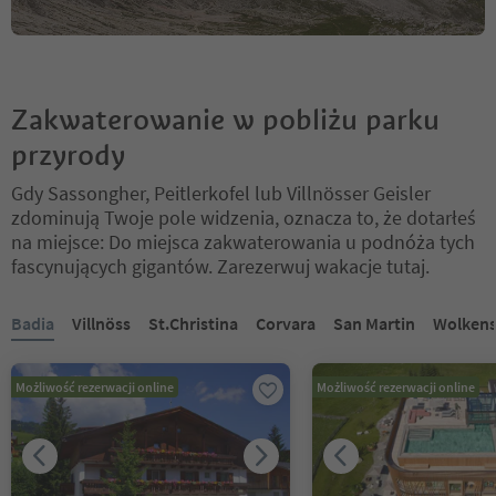
Zakwaterowanie w pobliżu parku
przyrody
Gdy Sassongher, Peitlerkofel lub Villnösser Geisler
zdominują Twoje pole widzenia, oznacza to, że dotarłeś
na miejsce: Do miejsca zakwaterowania u podnóża tych
fascynujących gigantów. Zarezerwuj wakacje tutaj.
Znajdujesz się na suwaku z zakładkami. Wybierz zakładkę, aby zobac
Badia
Villnöss
St.Christina
Corvara
San Martin
Wolkens
Możliwość rezerwacji online
Możliwość rezerwacji online