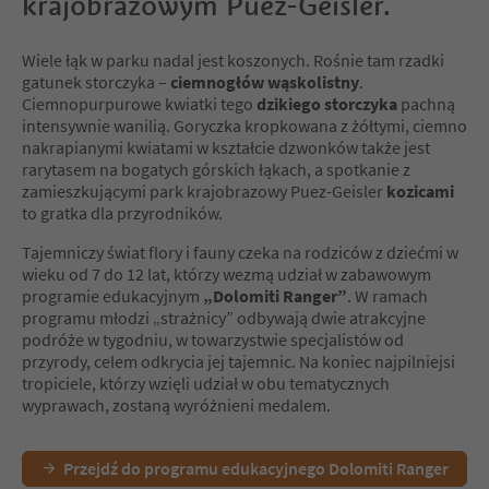
krajobrazowym Puez-Geisler.
Wiele łąk w parku nadal jest koszonych. Rośnie tam rzadki
gatunek storczyka –
ciemnogłów wąskolistny
.
Ciemnopurpurowe kwiatki tego
dzikiego storczyka
pachną
intensywnie wanilią. Goryczka kropkowana z żółtymi, ciemno
nakrapianymi kwiatami w kształcie dzwonków także jest
rarytasem na bogatych górskich łąkach, a spotkanie z
zamieszkującymi park krajobrazowy Puez-Geisler
kozicami
to gratka dla przyrodników.
Tajemniczy świat flory i fauny czeka na rodziców z dziećmi w
wieku od 7 do 12 lat, którzy wezmą udział w zabawowym
programie edukacyjnym
„Dolomiti Ranger”
. W ramach
programu młodzi „strażnicy” odbywają dwie atrakcyjne
podróże w tygodniu, w towarzystwie specjalistów od
przyrody, celem odkrycia jej tajemnic. Na koniec najpilniejsi
tropiciele, którzy wzięli udział w obu tematycznych
wyprawach, zostaną wyróżnieni medalem.
Przejdź do programu edukacyjnego Dolomiti Ranger