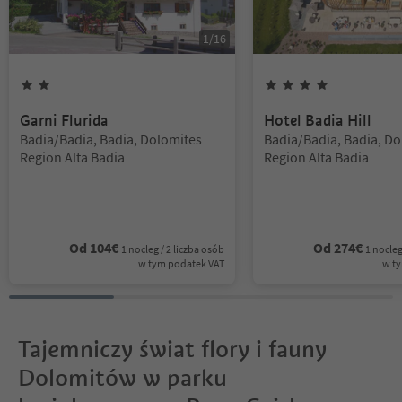
1
/
16
2
Gwiazdki
4
Gwiazdki
Garni Flurida
Hotel Badia Hill
Lokalizacja:
Lokalizacja:
Badia/Badia, Badia, Dolomites
Badia/Badia, Badia, Do
Region Alta Badia
Region Alta Badia
Od
104
€
Od
274
€
1 nocleg / 2 liczba osób
1 nocleg
w tym podatek VAT
w t
Tajemniczy świat flory i fauny
Dolomitów w parku