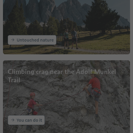
Untouched nature
Climbing crag near the Adolf Munkel
Trail
You can do it