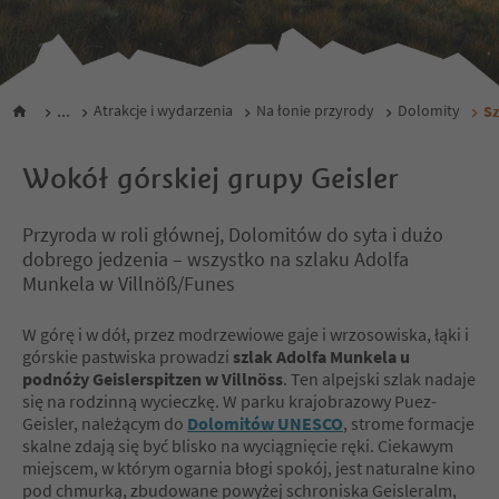
...
Atrakcje i wydarzenia
Na łonie przyrody
Dolomity
Sz
Wokół górskiej grupy Geisler
Przyroda w roli głównej, Dolomitów do syta i dużo
dobrego jedzenia – wszystko na szlaku Adolfa
Munkela w Villnöß/Funes
W górę i w dół, przez modrzewiowe gaje i wrzosowiska, łąki i
górskie pastwiska prowadzi
szlak Adolfa Munkela u
podnóży Geislerspitzen w Villnöss
. Ten alpejski szlak nadaje
się na rodzinną wycieczkę. W parku krajobrazowy Puez-
Geisler, należącym do
Dolomitów UNESCO
, strome formacje
skalne zdają się być blisko na wyciągnięcie ręki. Ciekawym
miejscem, w którym ogarnia błogi spokój, jest naturalne kino
pod chmurką, zbudowane powyżej schroniska Geisleralm,