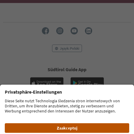
Język: Polski
Südtirol Guide App
FAQ
Dane kontaktowe
Naciśnij
MICE
Polityka prywatności
Regulamin
Stopka redakcyjna
Polityka plików cookie
O nas
Ułatwieniach dostępu
South Tyrol B2B