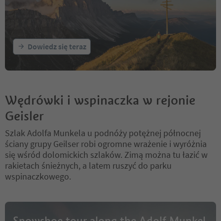
Dowiedz się teraz
Wędrówki i wspinaczka w rejonie
Geisler
Szlak Adolfa Munkela u podnóży potężnej północnej
ściany grupy Geilser robi ogromne wrażenie i wyróżnia
się wśród dolomickich szlaków. Zimą można tu łazić w
rakietach śnieżnych, a latem ruszyć do parku
wspinaczkowego.
Snowshoe tour along the Adolf Munkel