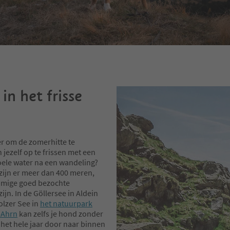
in het frisse
er om de zomerhitte te
 jezelf op te frissen met een
koele water na een wandeling?
 zijn er meer dan 400 meren,
mige goed bezochte
zijn. In de Göllersee in Aldein
olzer See in
het natuurpark
-Ahrn
kan zelfs je hond zonder
het hele jaar door naar binnen