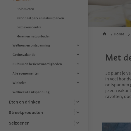
Dolomieten
Nationaal park en natuurparken
Bezoekerscentra
Home
Meren en natuurbaden
Wellness en ontspanning
Met de
Gezinsvakantie
Cultuur en bezienswaardigheden
Je plant je v
Alle evenementen
in veel hond
Winkelen
ontspannen ge
je een vakant
Wellness & Entspannung
ravotten, do
Eten en drinken
Streekproducten
Seizoenen