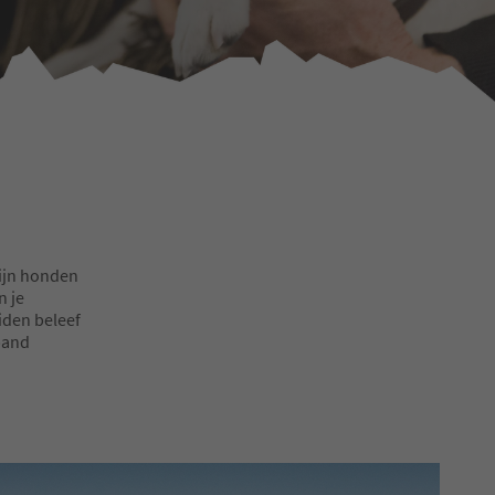
zijn honden
n je
iden beleef
iband