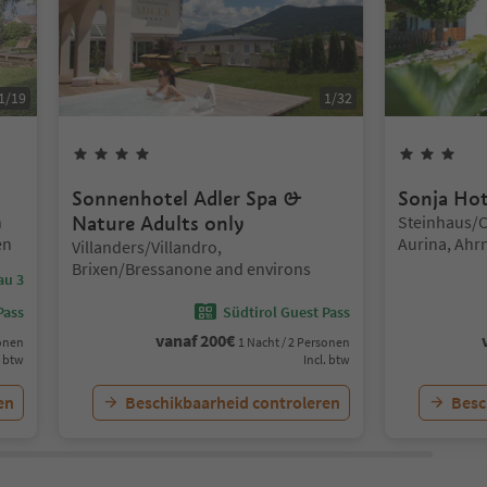
1
/
19
1
/
32
4
Sterren
3
St
Sonnenhotel Adler Spa &
Sonja Hot
Locatie:
n
Nature Adults only
Steinhaus/Ca
en
Aurina, Ahrn
Locatie:
Villanders/Villandro,
Brixen/Bressanone and environs
au 3
Pass
Südtirol Guest Pass
vanaf
200
€
sonen
1 Nacht / 2 Personen
. btw
Incl. btw
en
Beschikbaarheid controleren
Besc