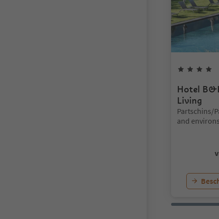
4
Hotel B&
Living
Locatie:
Partschins/
and environ
v
Besch