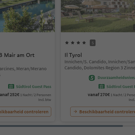
1
/
26
Sterren
4
Sterren
Superior
S
B Mair am Ort
Il Tyrol
Locatie:
Innichen/S. Candido, Innichen/Sa
Candido, Dolomites Region 3 Zinn
Parcines, Meran/Merano
s
Duurzaamheidsnive
Südtirol Guest Pass
Südtirol Guest 
anaf
252
€
vanaf
270
€
1 Nacht / 2 Personen
1 Nacht / 2 Per
Incl. btw
Incl
ikbaarheid controleren
Beschikbaarheid controler