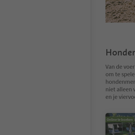
Hondenh
Van de voer
om te spele
hondenmenu
niet alleen
en je viervo
U bevindt zich
Online te boeken