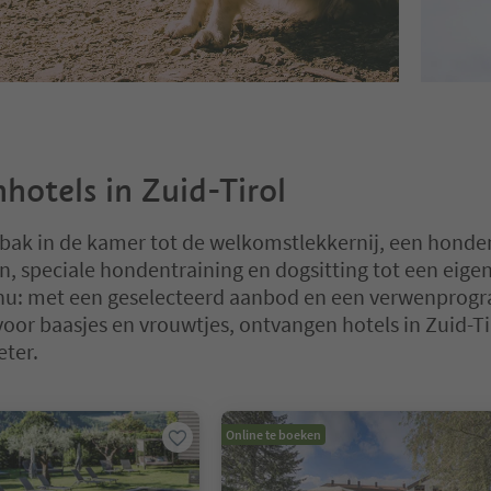
otels in Zuid-Tirol
bak in de kamer tot de welkomstlekkernij, een honde
n, speciale hondentraining en dogsitting tot een eige
: met een geselecteerd aanbod en een verwenprog
 voor baasjes en vrouwtjes, ontvangen hotels in Zuid-Ti
eter.
 op een tabblad-slider. Selecteer een tabblad om de inhoud te bekijk
Online te boeken