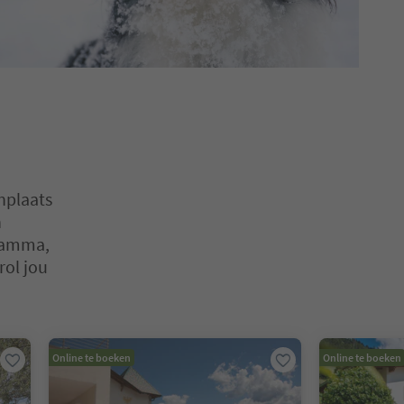
nplaats
n
ramma,
rol jou
en. Druk op Enter of Spatie om een kaart in de slider te openen. Dr
Online te boeken
Online te boeken