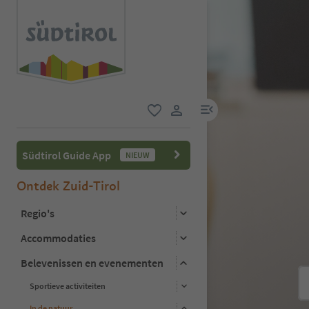
menulink
favoriet
gebruikerslink
Südtirol Guide App
NIEUW
Ontdek Zuid-Tirol
Regio's
Accommodaties
Belevenissen en evenementen
Sportieve activiteiten
In de natuur