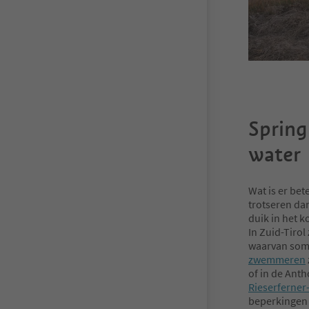
Spring 
water
Wat is er bet
trotseren dan
duik in het 
In Zuid-Tirol
waarvan som
zwemmeren
of in de Anth
Rieserferner
beperkingen 