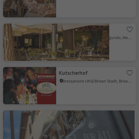
Giardino Forst GmbH
Foresta/Forst, Algund/Lagundo, Meran/Merano and environs
Kutscherhof
Bressanone città/Brixen Stadt, Brixen/Bressanone, Brixen/Bressanone and environs
Beerhouse-Restaurant
Gasslbräu
Chiusa/Klausen, Klausen/Chiusa, Brixen/Bressanone and environs