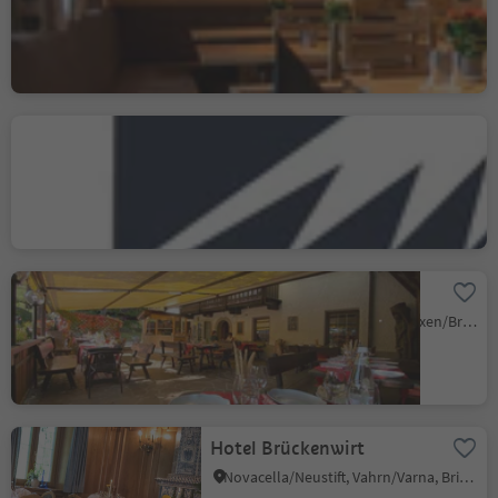
San Vigilio, Al Plan/San Vigilio, Dolomites Region Kronplatz/Plan de Corones
Eguia Craft Brewery
S.Cristina Gherdëina/S.Cristina Val Gardena/S.Cristina Gherdëina/St.Christina in Gröden, S.Crestina Gherdëina/Santa Cristina Val Gardana, Dolomites Region Val Gardena
Gasthaus Zum See
Varna/Vahrn, Vahrn/Varna, Brixen/Bressanone and environs
Hotel Brückenwirt
Novacella/Neustift, Vahrn/Varna, Brixen/Bressanone and environs