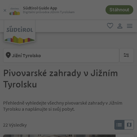
Südtirol Guide App
Stáhnout
Digitální průvodce Jižním Tyrolskem
odk
oblíbené
uživatel
Jižní Tyrolsko
brak ak
Pivovarské zahrady v Jižním
Tyrolsku
Přehledně vyhledejte všechny pivovarské zahrady v Jižním
Tyrolsku a naplánujte si svůj pobyt.
22
Výsledky