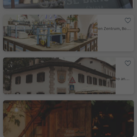
Paulaner Stuben
Bolzano Centro/Bozen Zentrum, Bolzano/Bozen, Bolzano/Bozen and environs
Restaurant Pizzeria
Forsterbräu Lana
Lana/Lana, Lana, Meran/Merano and environs
Buschenschank
Pfefferlechner
Lana/Lana, Lana, Meran/Merano and environs