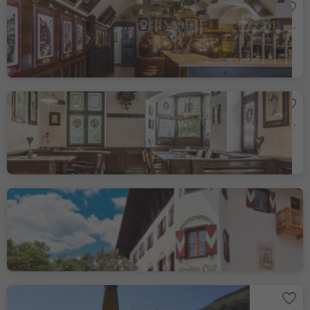
Hopfen & Co.
Bolzano Centro/Bozen Zentrum, Bolzano/Bozen, Bolzano/Bozen and environs
Batzenhäusl - Ca' de Bezzi
Bolzano Centro/Bozen Zentrum, Bolzano/Bozen, Bolzano/Bozen and environs
Restaurant Ruster
Lagundo/Algund, Algund/Lagundo, Meran/Merano and environs
Die Biermacherinnen