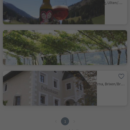
Santa Valburga/St. Walburg, Ulten/Ultimo, Meran/Merano and environs
Biergarten Tirol
Tirolo/Tirol, Tirol/Tirolo, Meran/Merano and environs
Hubenbauerhof
Varna/Vahrn, Vahrn/Varna, Brixen/Bressanone and environs
1
1