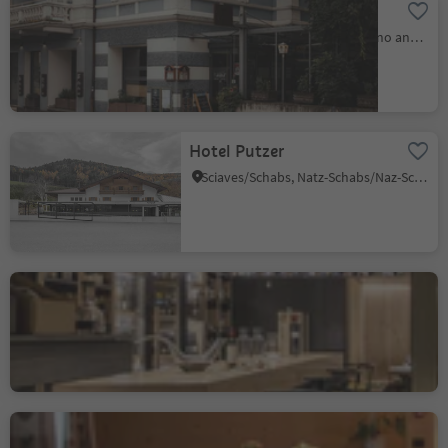
Ristorante Lanahof
Lana/Lana, Lana, Meran/Merano and environs
Hotel Putzer
Sciaves/Schabs, Natz-Schabs/Naz-Sciaves, Brixen/Bressanone and environs
Vinothek Vitis
Bressanone città/Brixen Stadt, Brixen/Bressanone, Brixen/Bressanone and environs
Bistrot Flower