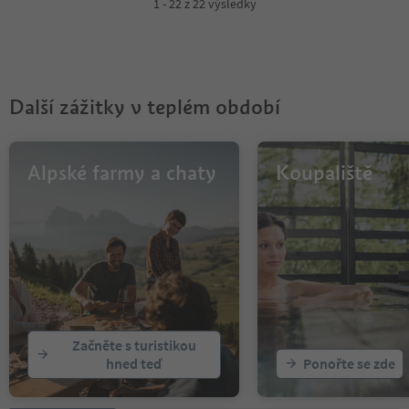
1 - 22 z 22 výsledky
Další zážitky v teplém období
Alpské farmy a chaty
Koupaliště
Začněte s turistikou
hned teď
Ponořte se zde