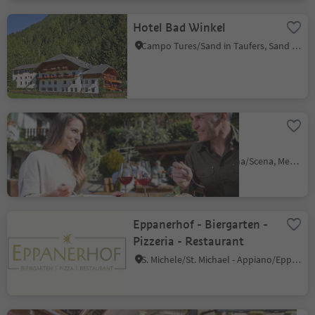
Hotel Bad Winkel
Campo Tures/Sand in Taufers, Sand in Taufers/Campo Tures, Ahrntal/Valle Aurina
Köstenthalerhof -
Restaurant
Scena/Schenna, Schenna/Scena, Meran/Merano and environs
Eppanerhof - Biergarten -
Pizzeria - Restaurant
S. Michele/St. Michael - Appiano/Eppan, Eppan an der Weinstaße/Appiano sulla Strada del Vino, Alto Adige Wine Road