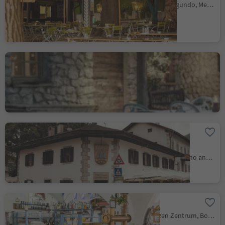
Foresta/Forst, Algund/Lagundo, Meran/Merano and environs
L'Murin / Hotel La Perla
Corvara/Corvara, Corvara, Dolomites Region Alta Badia
Restaurant Pizzeria
Forsterbräu Lana
Lana/Lana, Lana, Meran/Merano and environs
Paulaner Stuben
Bolzano Centro/Bozen Zentrum, Bolzano/Bozen, Bolzano/Bozen and environs