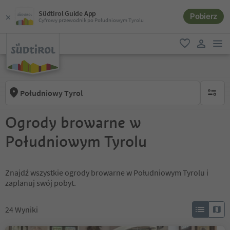
Südtirol Guide App
Pobierz
Cyfrowy przewodnik po Południowym Tyrolu
lin
ulubione
link uży
Południowy Tyrol
brak ak
Ogrody browarne w
Południowym Tyrolu
Znajdź wszystkie ogrody browarne w Południowym Tyrolu i
zaplanuj swój pobyt.
24
Wyniki