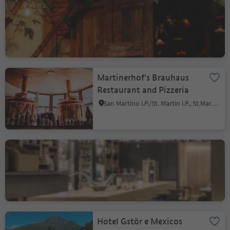
Buschenschank
Pfefferlechner
Lana/Lana, Lana, Meran/Merano and environs
Martinerhof's Brauhaus
Restaurant and Pizzeria
San Martino i.P./St. Martin i.P., St.Martin in Passeier/San Martino in Passiria, Meran/Merano and environs
Vinothek Vitis
Bressanone città/Brixen Stadt, Brixen/Bressanone, Brixen/Bressanone and environs
Hotel Gstör e Mexicos