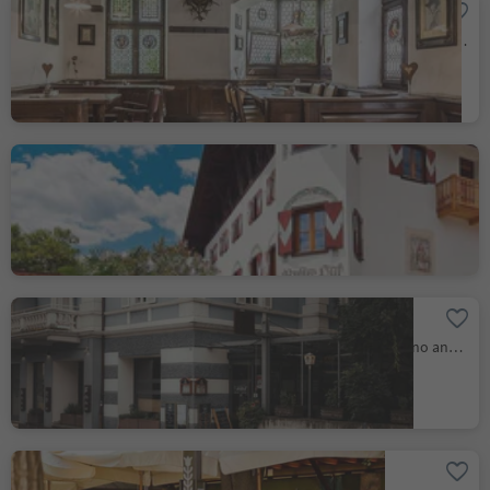
Batzenhäusl - Ca' de Bezzi
Bolzano Centro/Bozen Zentrum, Bolzano/Bozen, Bolzano/Bozen and environs
Restaurant Ruster
Lagundo/Algund, Algund/Lagundo, Meran/Merano and environs
Ristorante Lanahof
Lana/Lana, Lana, Meran/Merano and environs
Giardino Forst GmbH