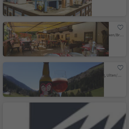
Gasthaus Zum See
Varna/Vahrn, Vahrn/Varna, Brixen/Bressanone and environs
Die Biermacherinnen
Santa Valburga/St. Walburg, Ulten/Ultimo, Meran/Merano and environs
Eguia Craft Brewery
S.Cristina Gherdëina/S.Cristina Val Gardena/S.Cristina Gherdëina/St.Christina in Gröden, S.Crestina Gherdëina/Santa Cristina Val Gardana, Dolomites Region Val Gardena