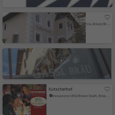
Hubenbauerhof
Varna/Vahrn, Vahrn/Varna, Brixen/Bressanone and environs
Beerhouse-Restaurant
Gasslbräu
Chiusa/Klausen, Klausen/Chiusa, Brixen/Bressanone and environs
Kutscherhof
Bressanone città/Brixen Stadt, Brixen/Bressanone, Brixen/Bressanone and environs