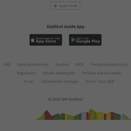
Język: Polski
Südtirol Guide App
FAQ
Dane kontaktowe
Naciśnij
MICE
Polityka prywatności
Regulamin
Stopka redakcyjna
Polityka plików cookie
O nas
Ułatwieniach dostępu
South Tyrol B2B
© 2026 IDM Südtirol