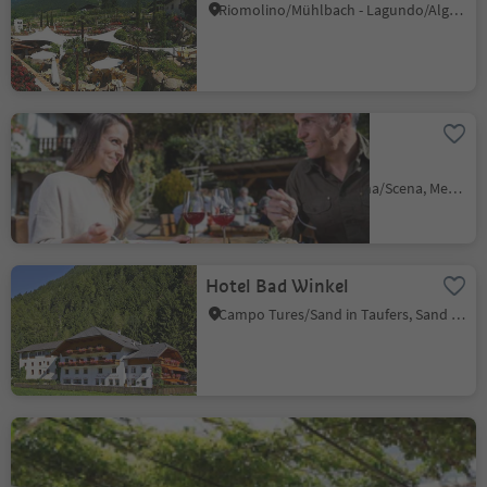
Riomolino/Mühlbach - Lagundo/Algund, Algund/Lagundo, Meran/Merano and environs
Köstenthalerhof -
Restaurant
Scena/Schenna, Schenna/Scena, Meran/Merano and environs
Hotel Bad Winkel
Campo Tures/Sand in Taufers, Sand in Taufers/Campo Tures, Ahrntal/Valle Aurina
Biergarten Tirol
Tirolo/Tirol, Tirol/Tirolo, Meran/Merano and environs