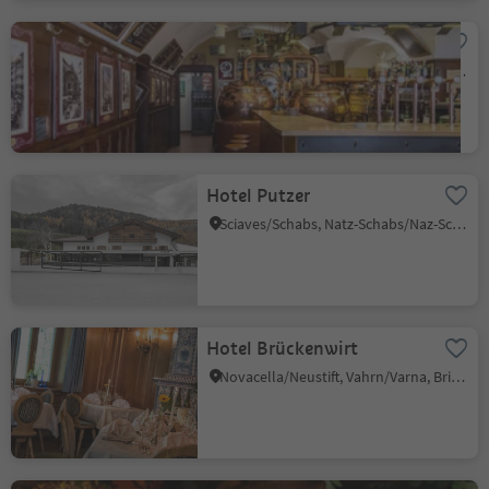
Hopfen & Co.
Bolzano Centro/Bozen Zentrum, Bolzano/Bozen, Bolzano/Bozen and environs
Hotel Putzer
Sciaves/Schabs, Natz-Schabs/Naz-Sciaves, Brixen/Bressanone and environs
Hotel Brückenwirt
Novacella/Neustift, Vahrn/Varna, Brixen/Bressanone and environs