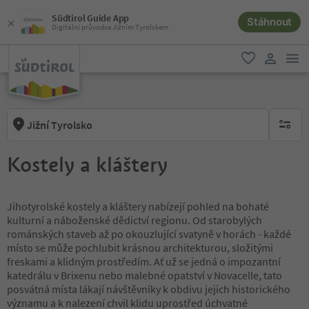
Südtirol Guide App
Stáhnout
Digitální průvodce Jižním Tyrolskem
odk
oblíbené
uživatel
Jižní Tyrolsko
brak ak
Kostely a kláštery
Jihotyrolské kostely a kláštery nabízejí pohled na bohaté
kulturní a náboženské dědictví regionu. Od starobylých
románských staveb až po okouzlující svatyně v horách - každé
místo se může pochlubit krásnou architekturou, složitými
freskami a klidným prostředím. Ať už se jedná o impozantní
katedrálu v Brixenu nebo malebné opatství v Novacelle, tato
posvátná místa lákají návštěvníky k obdivu jejich historického
významu a k nalezení chvil klidu uprostřed úchvatné