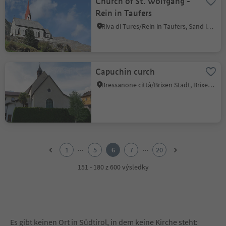
Church of St. Wolfgang -
Rein in Taufers
Riva di Tures/Rein in Taufers, Sand in Taufers/Campo Tures, Ahrntal/Valle Aurina
Capuchin curch
Bressanone città/Brixen Stadt, Brixen/Bressanone, Brixen/Bressanone and environs
1
2
...
...
1
5
6
7
20
3
4
151 - 180 z 600 výsledky
5
6
7
8
9
Es gibt keinen Ort in Südtirol, in dem keine Kirche steht: