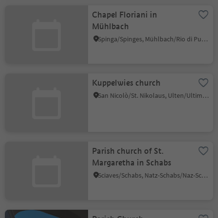
Chapel Floriani in
Mühlbach
Spinga/Spinges, Mühlbach/Rio di Pusteria, Brixen/Bressanone and environs
Kuppelwies church
San Nicolò/St. Nikolaus, Ulten/Ultimo, Meran/Merano and environs
Parish church of St.
Margaretha in Schabs
Sciaves/Schabs, Natz-Schabs/Naz-Sciaves, Brixen/Bressanone and environs