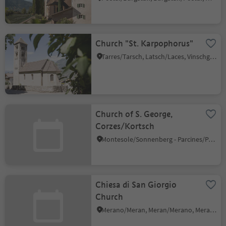
Church "St. Karpophorus"
Tarres/Tarsch, Latsch/Laces, Vinschgau/Val Venosta
Church of S. George,
Corzes/Kortsch
Montesole/Sonnenberg - Parcines/Partschins, Partschins/Parcines, Meran/Merano and environs
Chiesa di San Giorgio
Church
Merano/Meran, Meran/Merano, Meran/Merano and environs