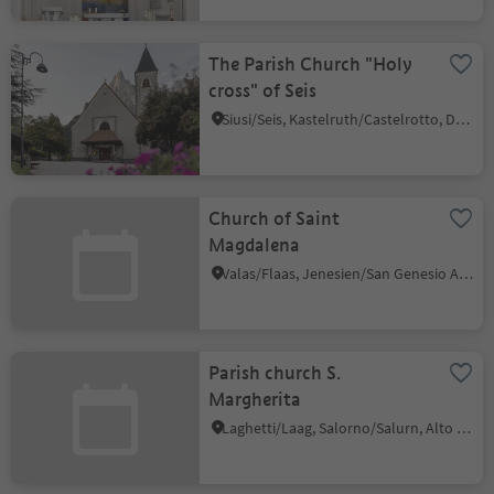
The Parish Church "Holy
cross" of Seis
Siusi/Seis, Kastelruth/Castelrotto, Dolomites Region Seiser Alm
Church of Saint
Magdalena
Valas/Flaas, Jenesien/San Genesio Atesino, Bolzano/Bozen and environs
Parish church S.
Margherita
Laghetti/Laag, Salorno/Salurn, Alto Adige Wine Road