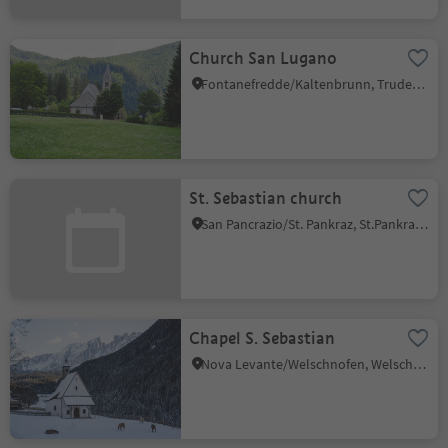
Church San Lugano
Fontanefredde/Kaltenbrunn, Truden/Trodena
St. Sebastian church
San Pancrazio/St. Pankraz, St.Pankraz/San Pancrazio, Meran/Merano and environs
Chapel S. Sebastian
Nova Levante/Welschnofen, Welschnofen/Nova Levante, Dolomites Region Eggental