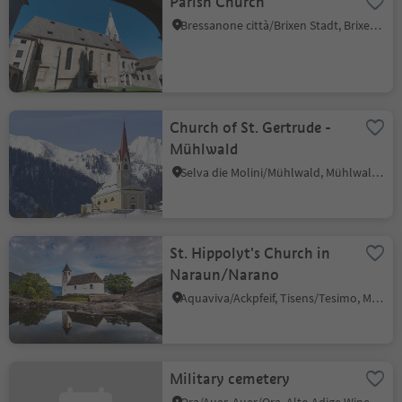
Parish Church
Bressanone città/Brixen Stadt, Brixen/Bressanone, Brixen/Bressanone and environs
Church of St. Gertrude -
Mühlwald
Selva die Molini/Mühlwald, Mühlwald/Selva dei Molini, Ahrntal/Valle Aurina
St. Hippolyt's Church in
Naraun/Narano
Aquaviva/Ackpfeif, Tisens/Tesimo, Meran/Merano and environs
Military cemetery