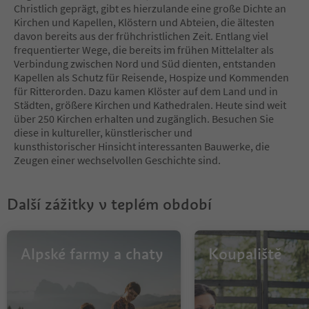
10
Christlich geprägt, gibt es hierzulande eine große Dichte an
11
Kirchen und Kapellen, Klöstern und Abteien, die ältesten
12
davon bereits aus der frühchristlichen Zeit. Entlang viel
13
frequentierter Wege, die bereits im frühen Mittelalter als
14
Verbindung zwischen Nord und Süd dienten, entstanden
15
Kapellen als Schutz für Reisende, Hospize und Kommenden
16
für Ritterorden. Dazu kamen Klöster auf dem Land und in
17
Städten, größere Kirchen und Kathedralen. Heute sind weit
18
über 250 Kirchen erhalten und zugänglich. Besuchen Sie
19
diese in kultureller, künstlerischer und
20
kunsthistorischer Hinsicht interessanten Bauwerke, die
Zeugen einer wechselvollen Geschichte sind.
Další zážitky v teplém období
Alpské farmy a chaty
Koupaliště