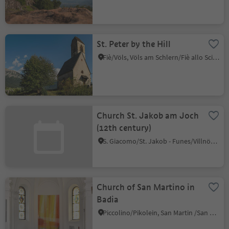
St. Peter by the Hill
Fiè/Völs, Völs am Schlern/Fiè allo Sciliar, Dolomites Region Seiser Alm
Church St. Jakob am Joch
(12th century)
S. Giacomo/St. Jakob - Funes/Villnöss, Villnöss/Funes, Dolomites Region Lüsen Villnöss
Church of San Martino in
Badia
Piccolino/Pikolein, San Martin /San Martino, Dolomites Region Kronplatz/Plan de Corones