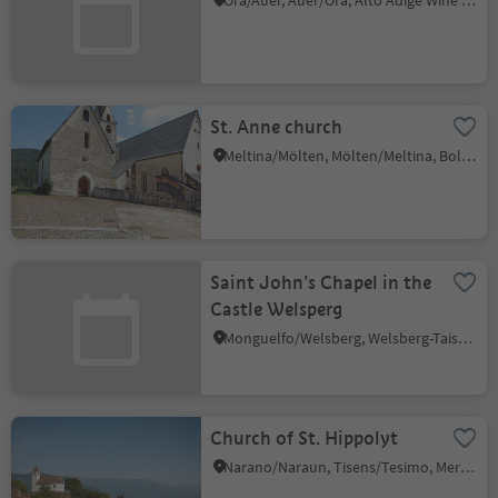
Ora/Auer, Auer/Ora, Alto Adige Wine Road
St. Anne church
Meltina/Mölten, Mölten/Meltina, Bolzano/Bozen and environs
Saint John’s Chapel in the
Castle Welsperg
Monguelfo/Welsberg, Welsberg-Taisten/Monguelfo-Tesido
Church of St. Hippolyt
Narano/Naraun, Tisens/Tesimo, Meran/Merano and environs