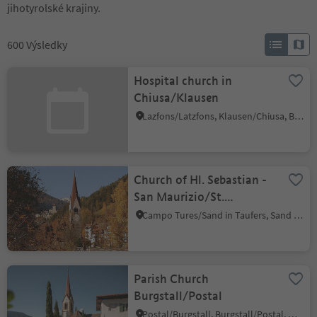
jihotyrolské krajiny.
600
Výsledky
Hospital church in
Chiusa/Klausen
Lazfons/Latzfons, Klausen/Chiusa, Brixen/Bressanone and environs
Church of Hl. Sebastian -
San Maurizio/St.
Moritzen
Campo Tures/Sand in Taufers, Sand in Taufers/Campo Tures, Ahrntal/Valle Aurina
Parish Church
Burgstall/Postal
Postal/Burgstall, Burgstall/Postal, Meran/Merano and environs