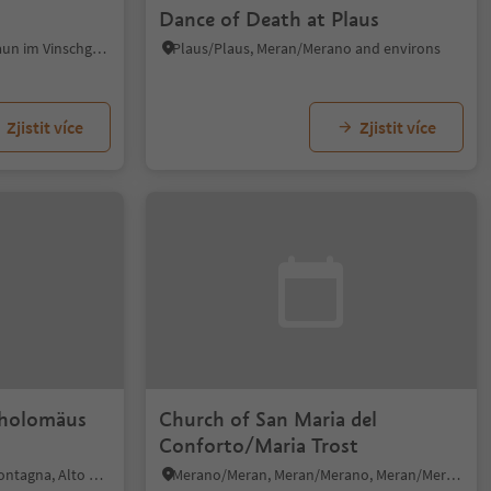
Dance of Death at Plaus
Vallelunga/Langtaufers, Graun im Vinschgau/Curon Venosta, Vinschgau/Val Venosta
Plaus/Plaus, Meran/Merano and environs
Zjistit více
Zjistit více
tholomäus
Church of San Maria del
Conforto/Maria Trost
Pinzano/Pinzon, Montan/Montagna, Alto Adige Wine Road
Merano/Meran, Meran/Merano, Meran/Merano and environs