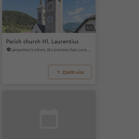
1/3
Parish church Hl. Laurentius
Campolino/Lothen, St.Lorenzen/San Lorenzo di Sebato, Dolomites Region Kronplatz/Plan de Corones
Zjistit více