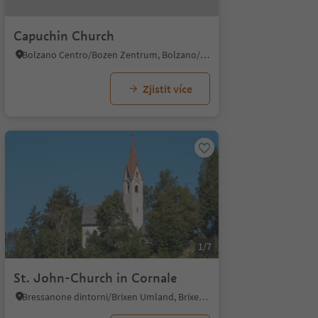
Capuchin Church
Bolzano Centro/Bozen Zentrum, Bolzano/Bozen, Bolzano/Bozen and environs
Zjistit více
1/7
St. John-Church in Cornale
Bressanone dintorni/Brixen Umland, Brixen/Bressanone, Brixen/Bressanone and environs