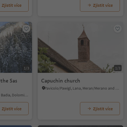
Zjistit více
Zjistit více
1/3
1/3
 the Sas
Capuchin church
Pavicolo/Pawigl, Lana, Meran/Merano and environs
San Cassiano/San Cassiano, Badia, Dolomites Region Alta Badia
Zjistit více
Zjistit více