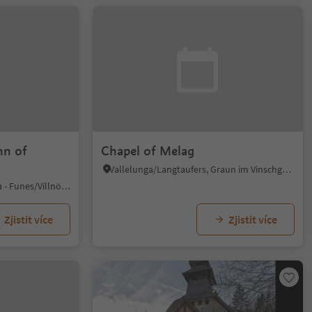
hn of
Chapel of Melag
Vallelunga/Langtaufers, Graun im Vinschgau/Curon Venosta, Vinschgau/Val Venosta
S. Maddalena/St. Magdalena - Funes/Villnöss, Villnöss/Funes, Dolomites Region Lüsen Villnöss
Zjistit více
Zjistit více