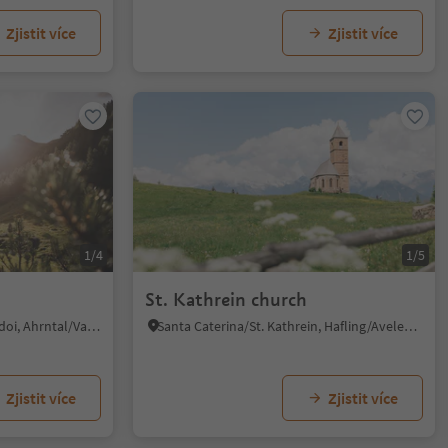
Zjistit více
Zjistit více
1/4
1/5
St. Kathrein church
Casere/Kasern, Prettau/Predoi, Ahrntal/Valle Aurina
Santa Caterina/St. Kathrein, Hafling/Avelengo, Meran/Merano and environs
Zjistit více
Zjistit více