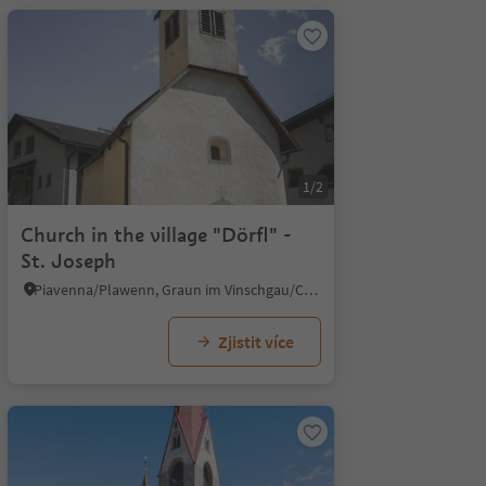
1/2
Church in the village "Dörfl" -
St. Joseph
Piavenna/Plawenn, Graun im Vinschgau/Curon Venosta, Vinschgau/Val Venosta
Zjistit více