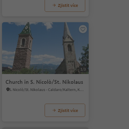
Zjistit více
1/3
Church in S. Nicolò/St. Nikolaus
S. Nicolò/St. Nikolaus - Caldaro/Kaltern, Kaltern an der Weinstraße/Caldaro sulla Strada del Vino, Alto Adige Wine Road
Zjistit více