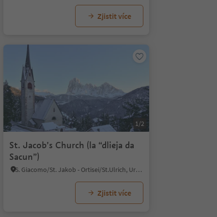
Zjistit více
1/2
St. Jacob’s Church (la “dlieja da
Sacun”)
S. Giacomo/St. Jakob - Ortisei/St.Ulrich, Urtijëi/Ortisei, Dolomites Region Val Gardena
Zjistit více