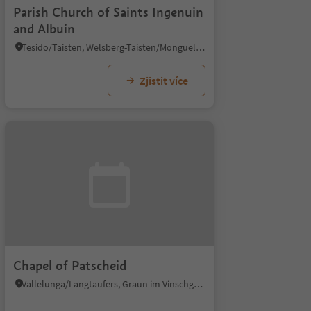
Parish Church of Saints Ingenuin
and Albuin
Tesido/Taisten, Welsberg-Taisten/Monguelfo-Tesido
Zjistit více
Chapel of Patscheid
Vallelunga/Langtaufers, Graun im Vinschgau/Curon Venosta, Vinschgau/Val Venosta