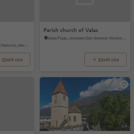
Parish church of Valas
Valas/Flaas, Jenesien/San Genesio Atesino, Bolzano/Bozen and environs
Cirlano/Tschirland, Naturns/Naturno, Meran/Merano and environs
Zjistit více
Zjistit více
1/4