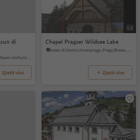
1/2
asun di
Chapel Pragser Wildsee Lake
Braies di Dentro/Innerprags, Prags/Braies, Dolomites Region 3 Zinnen
Rasun di Sopra/Oberrasen, Rasen-Antholz/Rasun Anterselva, Dolomites Region Kronplatz/Plan de Corones
Zjistit více
Zjistit více