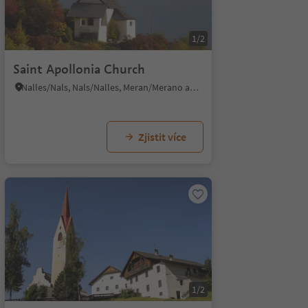
1/2
Saint Apollonia Church
Nalles/Nals, Nals/Nalles, Meran/Merano and environs
Zjistit více
1/2