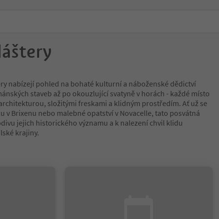
láštery
ery nabízejí pohled na bohaté kulturní a náboženské dědictví
ánských staveb až po okouzlující svatyně v horách - každé místo
rchitekturou, složitými freskami a klidným prostředím. Ať už se
u v Brixenu nebo malebné opatství v Novacelle, tato posvátná
bdivu jejich historického významu a k nalezení chvil klidu
ské krajiny.