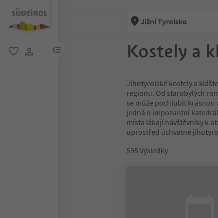
Jižní Tyrolsko
Kostely a k
odkaz na menu
oblíbené
uživatelský odkaz
Jihotyrolské kostely a klášt
regionu. Od starobylých rom
se může pochlubit krásnou a
jedná o impozantní katedrál
místa lákají návštěvníky k o
uprostřed úchvatné jihotyrol
595
Výsledky