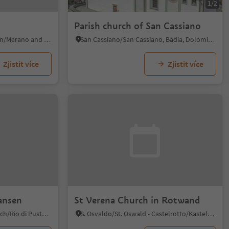
1/2
Parish church of San Cassiano
Pavicolo/Pawigl, Lana, Meran/Merano and environs
San Cassiano/San Cassiano, Badia, Dolomites Region Alta Badia
Zjistit více
Zjistit více
ansen
St Verena Church in Rotwand
Maranza/Meransen, Mühlbach/Rio di Pusteria, Brixen/Bressanone and environs
S. Osvaldo/St. Oswald - Castelrotto/Kastelruth, Ritten/Renon, Bolzano/Bozen and environs