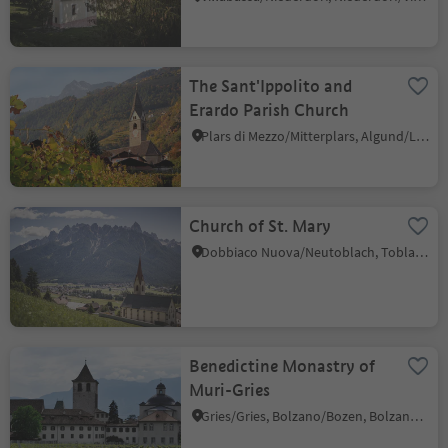
The Sant'Ippolito and
Erardo Parish Church
Plars di Mezzo/Mitterplars, Algund/Lagundo, Meran/Merano and environs
Church of St. Mary
Dobbiaco Nuova/Neutoblach, Toblach/Dobbiaco, Dolomites Region 3 Zinnen
Benedictine Monastry of
Muri-Gries
Gries/Gries, Bolzano/Bozen, Bolzano/Bozen and environs