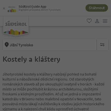
Südtirol Guide App
Stáhnout
Digitální průvodce Jižním Tyrolskem
odk
oblíbené
uživatel
Jižní Tyrolsko
brak ak
Kostely a kláštery
Jihotyrolské kostely a kláštery nabízejí pohled na bohaté
kulturní a náboženské dědictví regionu. Od starobylých
románských staveb až po okouzlující svatyně v horách - každé
místo se může pochlubit krásnou architekturou, složitými
freskami a klidným prostředím. Ať už se jedná o impozantní
katedrálu v Brixenu nebo malebné opatství v Novacelle, tato
posvátná místa lákají návštěvníky k obdivu jejich historického
významu a k nalezení chvil klidu uprostřed úchvatné