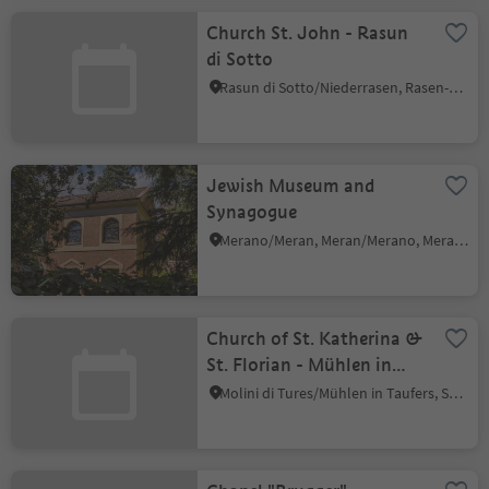
Church St. John - Rasun
di Sotto
Rasun di Sotto/Niederrasen, Rasen-Antholz/Rasun Anterselva, Dolomites Region Kronplatz/Plan de Corones
Jewish Museum and
Synagogue
Merano/Meran, Meran/Merano, Meran/Merano and environs
Church of St. Katherina &
St. Florian - Mühlen in
Taufers
Molini di Tures/Mühlen in Taufers, Sand in Taufers/Campo Tures, Ahrntal/Valle Aurina