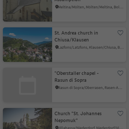
Meltina/Mölten, Mölten/Meltina, Bolzano/Bozen and environs
St. Andrea church in
Chiusa/Klausen
Lazfons/Latzfons, Klausen/Chiusa, Brixen/Bressanone and environs
"Oberstaller chapel -
Rasun di Sopra
Rasun di Sopra/Oberrasen, Rasen-Antholz/Rasun Anterselva, Dolomites Region Kronplatz/Plan de Corones
Church "St. Johannes
Nepomuk"
Villabassa/Niederdorf, Niederdorf/Villabassa, Dolomites Region 3 Zinnen