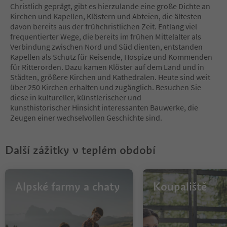
10
Christlich geprägt, gibt es hierzulande eine große Dichte an
11
Kirchen und Kapellen, Klöstern und Abteien, die ältesten
12
davon bereits aus der frühchristlichen Zeit. Entlang viel
13
frequentierter Wege, die bereits im frühen Mittelalter als
14
Verbindung zwischen Nord und Süd dienten, entstanden
15
Kapellen als Schutz für Reisende, Hospize und Kommenden
16
für Ritterorden. Dazu kamen Klöster auf dem Land und in
17
Städten, größere Kirchen und Kathedralen. Heute sind weit
18
über 250 Kirchen erhalten und zugänglich. Besuchen Sie
19
diese in kultureller, künstlerischer und
20
kunsthistorischer Hinsicht interessanten Bauwerke, die
21
Zeugen einer wechselvollen Geschichte sind.
Další zážitky v teplém období
Alpské farmy a chaty
Koupaliště