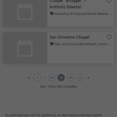
Chapel "Brugger" -
Antholz Obertal
Anterselva di Sopra/Antholz-Obertal, Rasen-Antholz/Rasun Anterselva, Dolomites Region Kronplatz/Plan de Corones
San Silvestro Chapel
Prato alla Drava/Winnebach, Innichen/San Candido, Dolomites Region 3 Zinnen
1
2
...
1
18
19
20
21
3
4
541 - 570 z 603 výsledky
5
6
7
8
9
Es gibt keinen Ort in Südtirol, in dem keine Kirche steht: