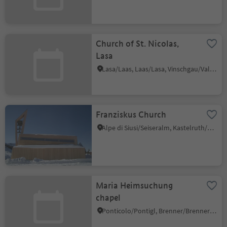
Church of St. Nicolas,
Lasa
Lasa/Laas, Laas/Lasa, Vinschgau/Val Venosta
Franziskus Church
Alpe di Siusi/Seiseralm, Kastelruth/Castelrotto, Dolomites Region Seiser Alm
Maria Heimsuchung
chapel
Ponticolo/Pontigl, Brenner/Brennero, Sterzing/Vipiteno and environs