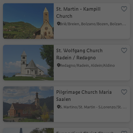
St. Martin - Kampill
Church
Briè/Breien, Bolzano/Bozen, Bolzano/Bozen and environs
St. Wolfgang Church
Radein / Redagno
Redagno/Radein, Aldein/Aldino
Pilgrimage Church Maria
Saalen
S. Martino/St. Martin - S.Lorenzo/St. Lorenzen, St.Lorenzen/San Lorenzo di Sebato, Dolomites Region Kronplatz/Plan de Corones