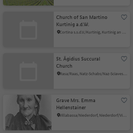
Church of San Martino
Kurtinig a.d.W.
Cortina s.s.d.V./Kurtinig, Kurtinig an der Weinstraße/Cortina sulla Strada del Vino, Alto Adige Wine Road
St. Ägidius Succural
Church
Rasa/Raas, Natz-Schabs/Naz-Sciaves, Brixen/Bressanone and environs
Grave Mrs. Emma
Hellenstainer
Villabassa/Niederdorf, Niederdorf/Villabassa, Dolomites Region 3 Zinnen