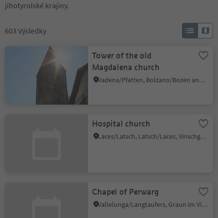
jihotyrolské krajiny.
603
Výsledky
Tower of the old
Magdalena church
Vadena/Pfatten, Bolzano/Bozen and environs
Hospital church
Laces/Latsch, Latsch/Laces, Vinschgau/Val Venosta
Chapel of Perwarg
Vallelunga/Langtaufers, Graun im Vinschgau/Curon Venosta, Vinschgau/Val Venosta