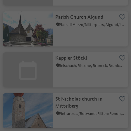
Parish Church Algund
Plars di Mezzo/Mitterplars, Algund/Lagundo, Meran/Merano and environs
Kappler Stöckl
Reischach/Riscone, Bruneck/Brunico, Dolomites Region Kronplatz/Plan de Corones
St Nicholas church in
Mittelberg
Pietrarossa/Rotwand, Ritten/Renon, Bolzano/Bozen and environs