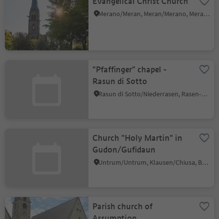
Evangelical Christ Church
Merano/Meran, Meran/Merano, Meran/Merano and environs
"Pfaffinger" chapel -
Rasun di Sotto
Rasun di Sotto/Niederrasen, Rasen-Antholz/Rasun Anterselva, Dolomites Region Kronplatz/Plan de Corones
Church "Holy Martin" in
Gudon/Gufidaun
Untrum/Untrum, Klausen/Chiusa, Brixen/Bressanone and environs
Parish church of
Assumption