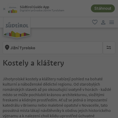
Südtirol Guide App
Stáhnout
Digitální průvodce Jižním Tyrolskem
odk
oblíbené
uživatel
Jižní Tyrolsko
brak ak
Kostely a kláštery
Jihotyrolské kostely a kláštery nabízejí pohled na bohaté
kulturní a náboženské dědictví regionu. Od starobylých
románských staveb až po okouzlující svatyně v horách - každé
místo se může pochlubit krásnou architekturou, složitými
freskami a klidným prostředím. Ať už se jedná o impozantní
katedrálu v Brixenu nebo malebné opatství v Novacelle, tato
posvátná místa lákají návštěvníky k obdivu jejich historického
významu a k nalezení chvil klidu uprostřed úchvatné