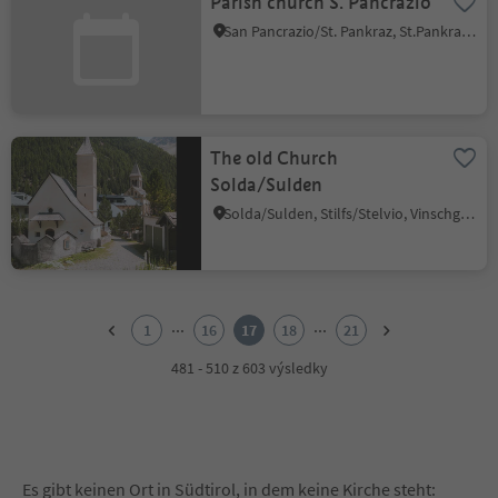
Parish church S. Pancrazio
San Pancrazio/St. Pankraz, St.Pankraz/San Pancrazio, Meran/Merano and environs
The old Church
Solda/Sulden
Solda/Sulden, Stilfs/Stelvio, Vinschgau/Val Venosta
1
2
...
...
1
16
17
18
21
3
4
481 - 510 z 603 výsledky
5
6
7
8
9
Es gibt keinen Ort in Südtirol, in dem keine Kirche steht: