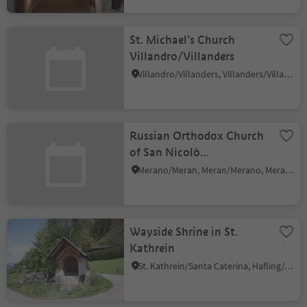
St. Michael’s Church
Villandro/Villanders
Villandro/Villanders, Villanders/Villandro, Brixen/Bressanone and environs
Russian Orthodox Church
of San Nicolò
Taumaturgo
Merano/Meran, Meran/Merano, Meran/Merano and environs
Wayside Shrine in St.
Kathrein
St. Kathrein/Santa Caterina, Hafling/Avelengo, Meran/Merano and environs