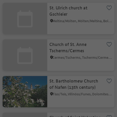
St. Ulrich church at
Gschleier
Meltina/Mölten, Mölten/Meltina, Bolzano/Bozen and environs
Church of St. Anne
Tscherms/Cermes
Cermes/Tscherms, Tscherms/Cermes, Meran/Merano and environs
St. Bartholomew Church
of Nafen (13th century)
Tiso/Teis, Villnöss/Funes, Dolomites Region Lüsen Villnöss