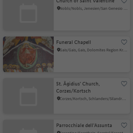
Church of Saint Valentine
Nobls/Nobls, Jenesien/San Genesio Atesino, Bolzano/Bozen and environs
Funeral Chapell
Gais/Gais, Gais, Dolomites Region Kronplatz/Plan de Corones
St. Ägidius' Church,
Corzes/Kortsch
Corzes/Kortsch, Schlanders/Silandro, Vinschgau/Val Venosta
Parrocchiale dell'Assunta