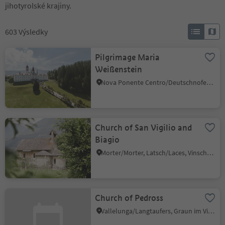
jihotyrolské krajiny.
603
Výsledky
Pilgrimage Maria
Weißenstein
Nova Ponente Centro/Deutschnofen Dorf, Deutschnofen/Nova Ponente, Dolomites Region Eggental
Church of San Vigilio and
Biagio
Morter/Morter, Latsch/Laces, Vinschgau/Val Venosta
Church of Pedross
Vallelunga/Langtaufers, Graun im Vinschgau/Curon Venosta, Vinschgau/Val Venosta