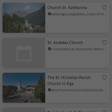
Church St. Katharina
Vallelunga/Langtaufers, Graun im Vinschgau/Curon Venosta, Vinschgau/Val Venosta
St. Andreas Church
S. Costantino/St. Konstantin, Ritten/Renon, Bolzano/Bozen and environs
The St. Nicholas Parish
Church in Ega
Nova Ponente Centro/Deutschnofen Dorf, Deutschnofen/Nova Ponente, Dolomites Region Eggental