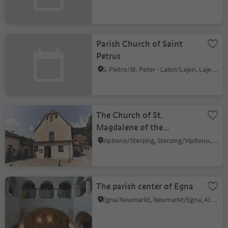
Parish Church of Saint
Petrus
S. Pietro/St. Peter - Laion/Lajen, Lajen/Laion
The Church of St.
Magdalene of the
Capuchin
Vipiteno/Sterzing, Sterzing/Vipiteno, Sterzing/Vipiteno and environs
The parish center of Egna
Egna/Neumarkt, Neumarkt/Egna, Alto Adige Wine Road