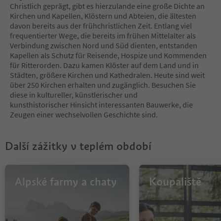
10
Christlich geprägt, gibt es hierzulande eine große Dichte an
11
Kirchen und Kapellen, Klöstern und Abteien, die ältesten
12
davon bereits aus der frühchristlichen Zeit. Entlang viel
13
frequentierter Wege, die bereits im frühen Mittelalter als
14
Verbindung zwischen Nord und Süd dienten, entstanden
15
Kapellen als Schutz für Reisende, Hospize und Kommenden
16
für Ritterorden. Dazu kamen Klöster auf dem Land und in
17
Städten, größere Kirchen und Kathedralen. Heute sind weit
18
über 250 Kirchen erhalten und zugänglich. Besuchen Sie
19
diese in kultureller, künstlerischer und
20
kunsthistorischer Hinsicht interessanten Bauwerke, die
21
Zeugen einer wechselvollen Geschichte sind.
Další zážitky v teplém období
Alpské farmy a chaty
Koupaliště