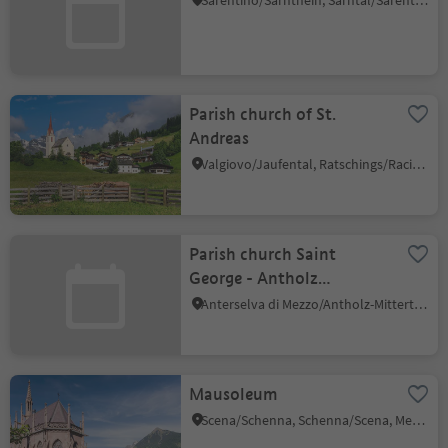
Sarentino/Sarnthein, Sarntal/Sarentino, Bolzano/Bozen and environs
Parish church of St.
Andreas
Valgiovo/Jaufental, Ratschings/Racines, Sterzing/Vipiteno and environs
Parish church Saint
George - Antholz
Mittertal
Anterselva di Mezzo/Antholz-Mittertal, Rasen-Antholz/Rasun Anterselva, Dolomites Region Kronplatz/Plan de Corones
Mausoleum
Scena/Schenna, Schenna/Scena, Meran/Merano and environs