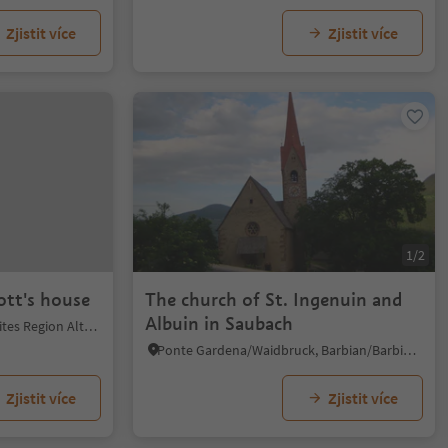
Zjistit více
Zjistit více
1/2
ott's house
The church of St. Ingenuin and
Albuin in Saubach
La Val/La Val, La Val, Dolomites Region Alta Badia
Ponte Gardena/Waidbruck, Barbian/Barbiano, Brixen/Bressanone and environs
Zjistit více
Zjistit více