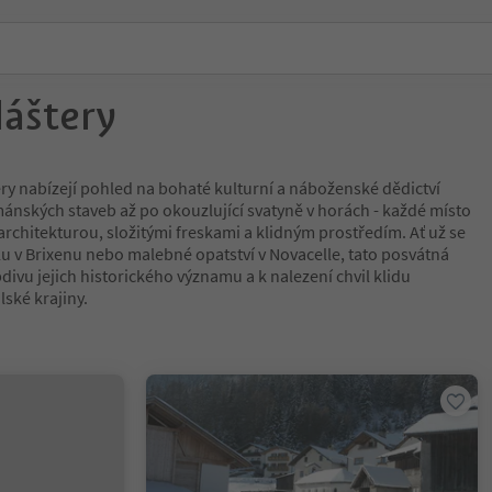
láštery
ery nabízejí pohled na bohaté kulturní a náboženské dědictví
ánských staveb až po okouzlující svatyně v horách - každé místo
rchitekturou, složitými freskami a klidným prostředím. Ať už se
u v Brixenu nebo malebné opatství v Novacelle, tato posvátná
bdivu jejich historického významu a k nalezení chvil klidu
ské krajiny.