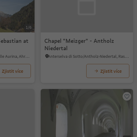
1/6
Sebastian at
Chapel "Meizger" - Antholz
Niedertal
Lutago/Luttach, Ahrntal/Valle Aurina, Ahrntal/Valle Aurina
Anterselva di Sotto/Antholz-Niedertal, Rasen-Antholz/Rasun Anterselva, Dolomites Region Kronplatz/Plan de Corones
Zjistit více
Zjistit více