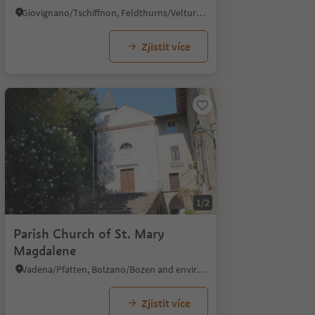
Giovignano/Tschiffnon, Feldthurns/Velturno, Brixen/Bressanone and environs
Zjistit více
1/2
Parish Church of St. Mary
Magdalene
Vadena/Pfatten, Bolzano/Bozen and environs
Zjistit více