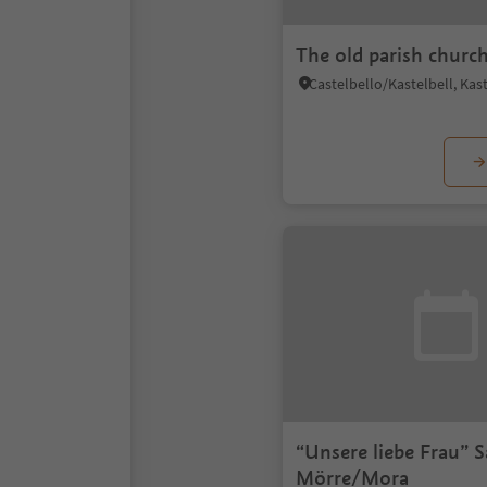
The old parish churc
“Unsere liebe Frau” S
Mörre/Mora