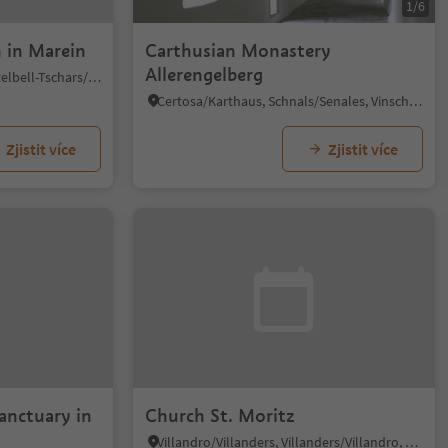
1/6
h in Marein
Carthusian Monastery
Allerengelberg
Castelbello/Kastelbell, Kastelbell-Tschars/Castelbello-Ciardes, Vinschgau/Val Venosta
Certosa/Karthaus, Schnals/Senales, Vinschgau/Val Venosta
Zjistit více
Zjistit více
anctuary in
Church St. Moritz
Villandro/Villanders, Villanders/Villandro, Brixen/Bressanone and environs