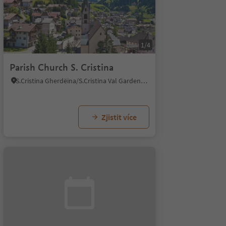
1/4
Parish Church S. Cristina
S.Cristina Gherdëina/S.Cristina Val Gardena/S.Cristina Gherdëina/St.Christina in Gröden, S.Crestina Gherdëina/Santa Cristina Val Gardana, Dolomites Region Val Gardena
Zjistit více