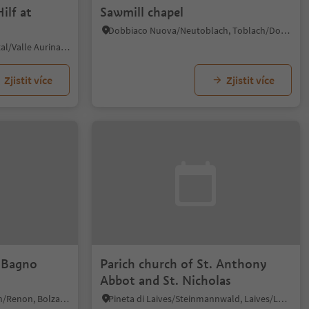
ilf at
Sawmill chapel
Dobbiaco Nuova/Neutoblach, Toblach/Dobbiaco, Dolomites Region 3 Zinnen
Cadipietra/Steinhaus, Ahrntal/Valle Aurina, Ahrntal/Valle Aurina
Zjistit více
Zjistit více
t Bagno
Parich church of St. Anthony
Abbot and St. Nicholas
Pietrarossa/Rotwand, Ritten/Renon, Bolzano/Bozen and environs
Pineta di Laives/Steinmannwald, Laives/Leifers, Bolzano/Bozen and environs