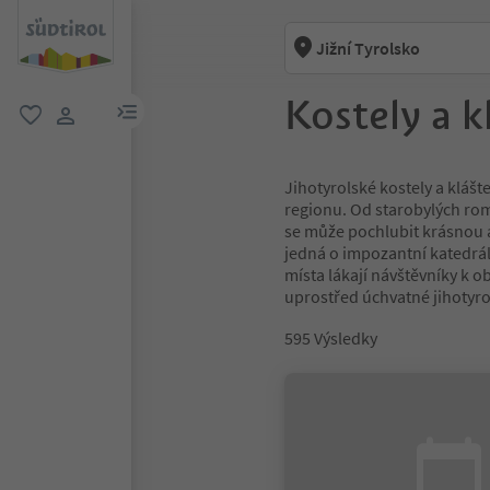
Jižní Tyrolsko
Kostely a k
odkaz na menu
oblíbené
uživatelský odkaz
Jihotyrolské kostely a klášt
regionu. Od starobylých rom
se může pochlubit krásnou a
jedná o impozantní katedrál
místa lákají návštěvníky k o
uprostřed úchvatné jihotyrol
595
Výsledky