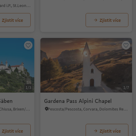
San Leonardo i.P./St. Leonhard i.P., St.Leonhard in Passeier/San Leonardo in Passiria, Meran/Merano and environs
Zjistit více
Zjistit více
1/3
1/7
Säben
Gardena Pass Alpini Chapel
Lazfons/Latzfons, Klausen/Chiusa, Brixen/Bressanone and environs
Pescosta/Pescosta, Corvara, Dolomites Region Alta Badia
Zjistit více
Zjistit více