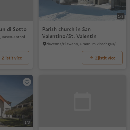
1/3
un di Sotto
Parish church in San
Valentino/St. Valentin
Rasun di Sotto/Niederrasen, Rasen-Antholz/Rasun Anterselva, Dolomites Region Kronplatz/Plan de Corones
Piavenna/Plawenn, Graun im Vinschgau/Curon Venosta, Vinschgau/Val Venosta
Zjistit více
Zjistit více
1/3