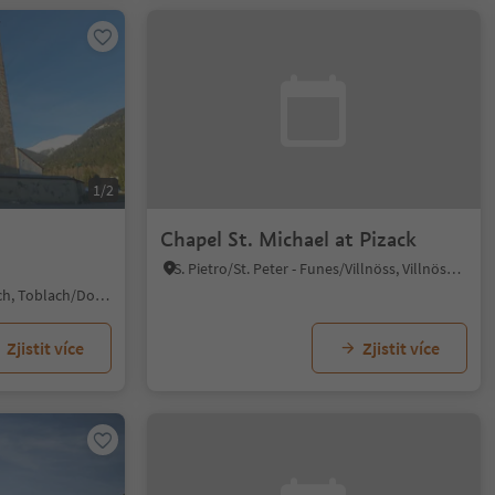
1/2
Chapel St. Michael at Pizack
S. Pietro/St. Peter - Funes/Villnöss, Villnöss/Funes, Dolomites Region Lüsen Villnöss
Dobbiaco Nuova/Neutoblach, Toblach/Dobbiaco, Dolomites Region 3 Zinnen
Zjistit více
Zjistit více