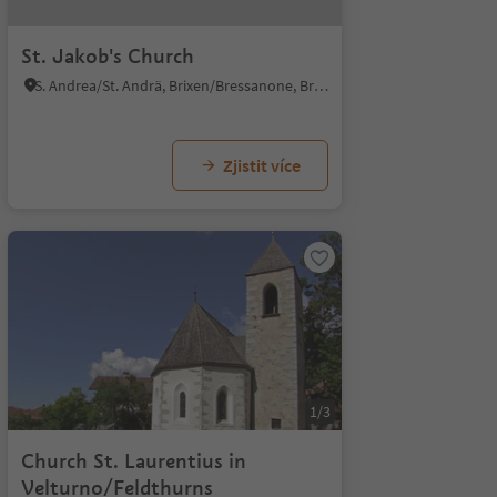
St. Jakob's Church
S. Andrea/St. Andrä, Brixen/Bressanone, Brixen/Bressanone and environs
Zjistit více
1/3
Church St. Laurentius in
Velturno/Feldthurns