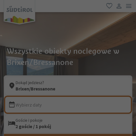
lin
ulubione
link uży
Wszystkie obiekty noclegowe w
Brixen/Bressanone
Dokąd jedziesz?
Brixen/Bressanone
Wybierz daty
Goście i pokoje
2 goście / 1 pokój