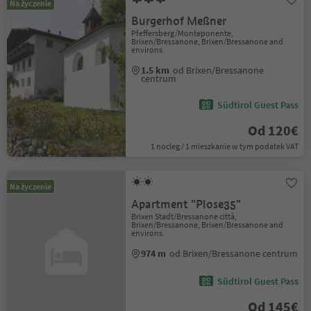
Na życzenie
Burgerhof Meßner
Pfeffersberg/Monteponente,
Brixen/Bressanone, Brixen/Bressanone and
environs
1.5 km
od Brixen/Bressanone
centrum
Südtirol Guest Pass
Od 120€
1 nocleg / 1 mieszkanie w tym podatek VAT
Na życzenie
Apartment "Plose35"
Brixen Stadt/Bressanone città,
Brixen/Bressanone, Brixen/Bressanone and
environs
974 m
od Brixen/Bressanone centrum
Südtirol Guest Pass
Od 145€