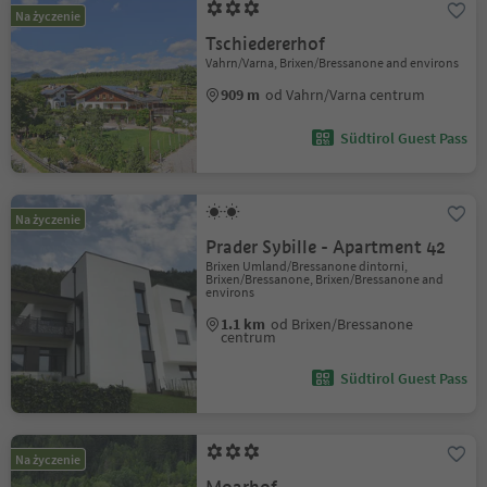
Na życzenie
Tschiedererhof
Vahrn/Varna, Brixen/Bressanone and environs
909 m
od Vahrn/Varna centrum
Südtirol Guest Pass
Na życzenie
Prader Sybille - Apartment 42
Brixen Umland/Bressanone dintorni,
Brixen/Bressanone, Brixen/Bressanone and
environs
1.1 km
od Brixen/Bressanone
centrum
Südtirol Guest Pass
Na życzenie