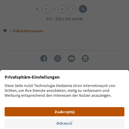
1
2
...
1
6
7
8
3
4
211 - 232 z 232 wyniki
5
6
Zakwaterowanie
7
8
Język: Polski
FAQ
Dane kontaktowe
Naciśnij
MICE
Polityka prywatności
Regulamin
Stopka redakcyjna
Polityka plików cookie
O nas
Ułatwieniach dostępu
South Tyrol B2B
© 2026 IDM Südtirol