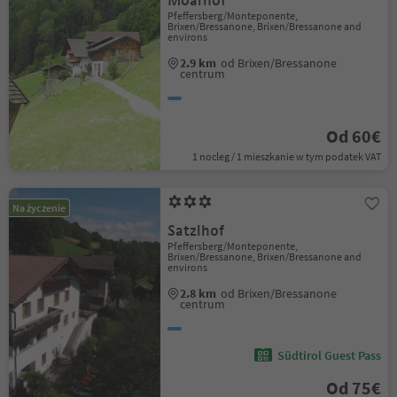
Moarhof
Pfeffersberg/Monteponente,
Brixen/Bressanone, Brixen/Bressanone and
environs
2.9 km
od Brixen/Bressanone
centrum
Od 60€
1 nocleg / 1 mieszkanie w tym podatek VAT
Na życzenie
Satzlhof
Pfeffersberg/Monteponente,
Brixen/Bressanone, Brixen/Bressanone and
environs
2.8 km
od Brixen/Bressanone
centrum
Südtirol Guest Pass
Od 75€