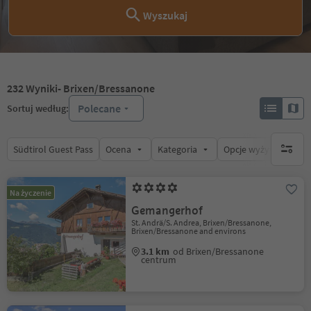
Wyszukaj
232
Wyniki
- Brixen/Bressanone
Polecane
Sortuj według:
Südtirol Guest Pass
Ocena
Kategoria
Opcje wyżywienia
brak ak
Na życzenie
Gemangerhof
St. Andrä/S. Andrea, Brixen/Bressanone,
Brixen/Bressanone and environs
3.1 km
od Brixen/Bressanone
centrum