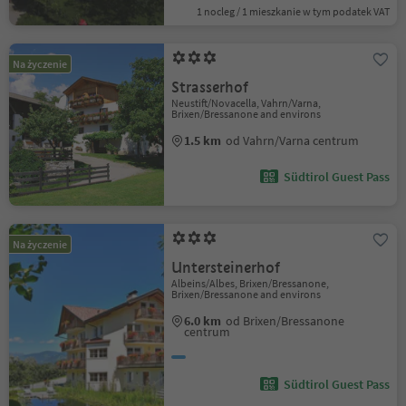
1 nocleg / 1 mieszkanie w tym podatek VAT
Na życzenie
Strasserhof
Neustift/Novacella, Vahrn/Varna,
Brixen/Bressanone and environs
1.5 km
od Vahrn/Varna centrum
Südtirol Guest Pass
Na życzenie
Untersteinerhof
Albeins/Albes, Brixen/Bressanone,
Brixen/Bressanone and environs
6.0 km
od Brixen/Bressanone
centrum
Südtirol Guest Pass