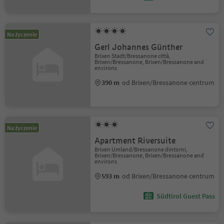
Na życzenie
Gerl Johannes Günther
Brixen Stadt/Bressanone città,
Brixen/Bressanone, Brixen/Bressanone and
environs
390 m
od Brixen/Bressanone centrum
Na życzenie
Apartment Riversuite
Brixen Umland/Bressanone dintorni,
Brixen/Bressanone, Brixen/Bressanone and
environs
593 m
od Brixen/Bressanone centrum
Südtirol Guest Pass