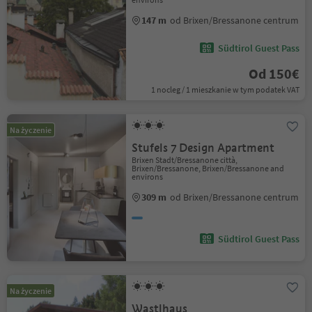
147 m
od Brixen/Bressanone centrum
Südtirol Guest Pass
Od 150€
1 nocleg / 1 mieszkanie w tym podatek VAT
Na życzenie
Stufels 7 Design Apartment
Brixen Stadt/Bressanone città,
Brixen/Bressanone, Brixen/Bressanone and
environs
309 m
od Brixen/Bressanone centrum
Südtirol Guest Pass
Na życzenie
Wastlhaus