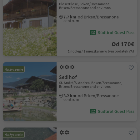
Plose/Plose, Brixen/Bressanone,
Brixen/Bressanone and environs
7.7 km
od Brixen/Bressanone
centrum
Südtirol Guest Pass
Od 170€
1 nocleg / 1 mieszkanie w tym podatek VAT
Na życzenie
Sedlhof
St. Andrä/S. Andrea, Brixen/Bressanone,
Brixen/Bressanone and environs
3.2 km
od Brixen/Bressanone
centrum
Südtirol Guest Pass
Na życzenie