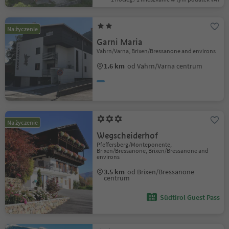
Na życzenie
Garni Maria
Vahrn/Varna, Brixen/Bressanone and environs
1.6 km
od Vahrn/Varna centrum
Na życzenie
Wegscheiderhof
Pfeffersberg/Monteponente,
Brixen/Bressanone, Brixen/Bressanone and
environs
3.5 km
od Brixen/Bressanone
centrum
Südtirol Guest Pass