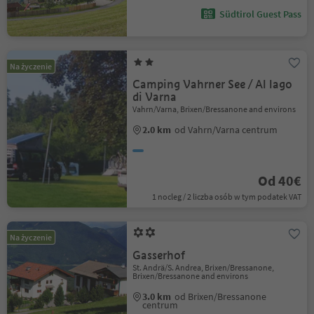
Südtirol Guest Pass
Na życzenie
Camping Vahrner See / Al lago
di Varna
Vahrn/Varna, Brixen/Bressanone and environs
2.0 km
od Vahrn/Varna centrum
Od 40€
1 nocleg / 2 liczba osób w tym podatek VAT
Na życzenie
Gasserhof
St. Andrä/S. Andrea, Brixen/Bressanone,
Brixen/Bressanone and environs
3.0 km
od Brixen/Bressanone
centrum