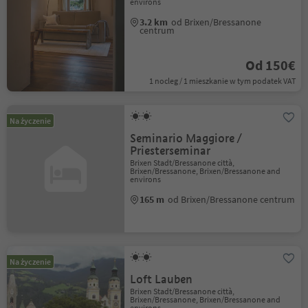
environs
3.2 km
od Brixen/Bressanone
centrum
Od 150€
1 nocleg / 1 mieszkanie w tym podatek VAT
Na życzenie
Seminario Maggiore /
Priesterseminar
Brixen Stadt/Bressanone città,
Brixen/Bressanone, Brixen/Bressanone and
environs
165 m
od Brixen/Bressanone centrum
Na życzenie
Loft Lauben
Brixen Stadt/Bressanone città,
Brixen/Bressanone, Brixen/Bressanone and
environs