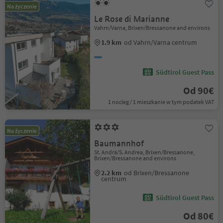
Na życzenie
Le Rose di Marianne
Vahrn/Varna, Brixen/Bressanone and environs
1.9 km
od Vahrn/Varna centrum
Südtirol Guest Pass
Od 90€
1 nocleg / 1 mieszkanie w tym podatek VAT
Na życzenie
Baumannhof
St. Andrä/S. Andrea, Brixen/Bressanone,
Brixen/Bressanone and environs
2.2 km
od Brixen/Bressanone
centrum
Südtirol Guest Pass
Od 80€