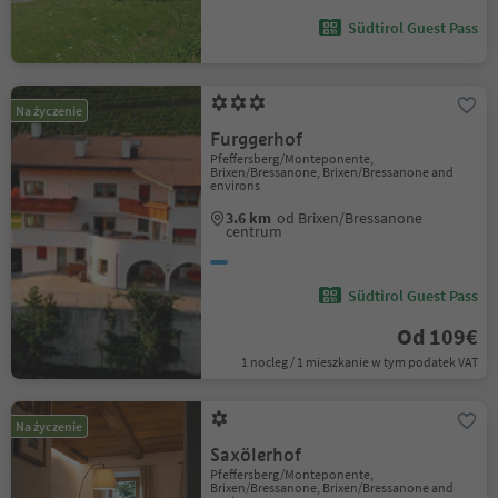
Südtirol Guest Pass
Na życzenie
Furggerhof
Pfeffersberg/Monteponente,
Brixen/Bressanone, Brixen/Bressanone and
environs
3.6 km
od Brixen/Bressanone
centrum
Südtirol Guest Pass
Od 109€
1 nocleg / 1 mieszkanie w tym podatek VAT
Na życzenie
Saxölerhof
Pfeffersberg/Monteponente,
Brixen/Bressanone, Brixen/Bressanone and