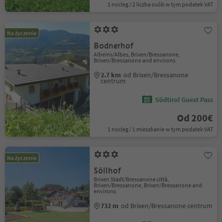
1 nocleg / 2 liczba osób w tym podatek VAT
Na życzenie
Bodnerhof
Albeins/Albes, Brixen/Bressanone,
Brixen/Bressanone and environs
2.7 km
od Brixen/Bressanone
centrum
Südtirol Guest Pass
Od 200€
1 nocleg / 1 mieszkanie w tym podatek VAT
Na życzenie
Söllhof
Brixen Stadt/Bressanone città,
Brixen/Bressanone, Brixen/Bressanone and
environs
732 m
od Brixen/Bressanone centrum