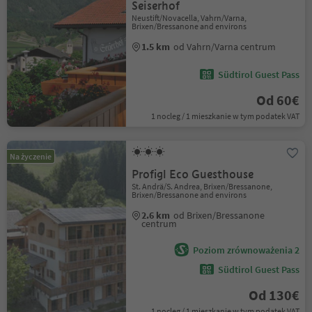
Seiserhof
Neustift/Novacella, Vahrn/Varna,
Brixen/Bressanone and environs
1.5 km
od Vahrn/Varna centrum
Südtirol Guest Pass
Od 60€
1 nocleg / 1 mieszkanie w tym podatek VAT
Na życzenie
Profigl Eco Guesthouse
St. Andrä/S. Andrea, Brixen/Bressanone,
Brixen/Bressanone and environs
2.6 km
od Brixen/Bressanone
centrum
Poziom zrównoważenia 2
Südtirol Guest Pass
Od 130€
1 nocleg / 1 mieszkanie w tym podatek VAT