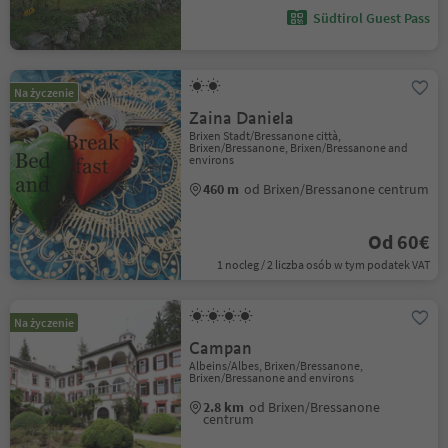
Südtirol Guest Pass
Na życzenie
Zaina Daniela
Brixen Stadt/Bressanone città,
Brixen/Bressanone, Brixen/Bressanone and
environs
460 m
od Brixen/Bressanone centrum
Od 60€
1 nocleg / 2 liczba osób w tym podatek VAT
Na życzenie
Campan
Albeins/Albes, Brixen/Bressanone,
Brixen/Bressanone and environs
2.8 km
od Brixen/Bressanone
centrum