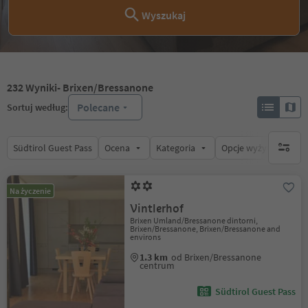
Wyszukaj
232
Wyniki
- Brixen/Bressanone
Polecane
Sortuj według:
Südtirol Guest Pass
Ocena
Kategoria
Opcje wyżywienia
brak ak
Na życzenie
Vintlerhof
Brixen Umland/Bressanone dintorni,
Brixen/Bressanone, Brixen/Bressanone and
environs
1.3 km
od Brixen/Bressanone
centrum
Südtirol Guest Pass