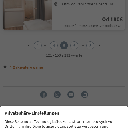
1.3 km
od Vahrn/Varna centrum
Od 180€
1 nocleg / 1 mieszkanie w tym podatek VAT
1
2
...
...
1
4
5
6
8
3
4
121 - 150 z 232 wyniki
5
6
Zakwaterowanie
7
8
Język: Polski