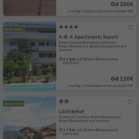
Od 200€
1 nocleg / 2 liczba osób w tym podatek VAT
Na życzenie
A & A Apartments Resort
Brixen Umland/Bressanone dintorni,
Brixen/Bressanone, Brixen/Bressanone and
environs
1.1 km
od Brixen/Bressanone
centrum
Od 120€
1 nocleg / 1 mieszkanie w tym podatek VAT
Na życzenie
Löchlerhof
St. Andrä/S. Andrea, Brixen/Bressanone,
Brixen/Bressanone and environs
1.7 km
od Brixen/Bressanone
centrum