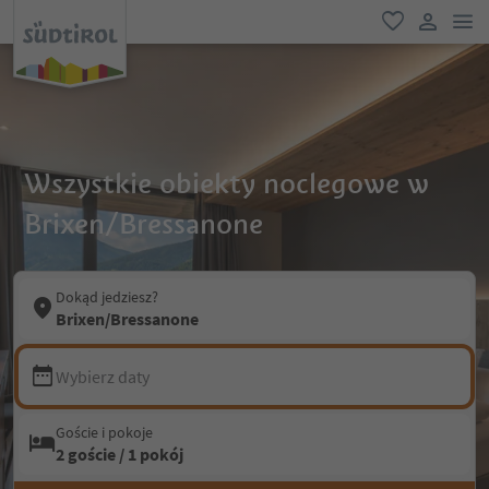
lin
ulubione
link uży
Wszystkie obiekty noclegowe w
Brixen/Bressanone
Dokąd jedziesz?
Brixen/Bressanone
Wybierz daty
Goście i pokoje
2 goście / 1 pokój