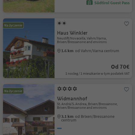
Südtirol Guest Pass
Na życzenie
Haus Winkler
Neustift/Novacella, Vahrn/Varna,
Brixen/Bressanone and environs
1.6 km
od Vahrn/Varna centrum
Od 70€
1 nocleg / 1 mieszkanie w tym podatek VAT
Na życzenie
Widmannhof
St. Andrä/S. Andrea, Brixen/Bressanone,
Brixen/Bressanone and environs
3.1 km
od Brixen/Bressanone
centrum