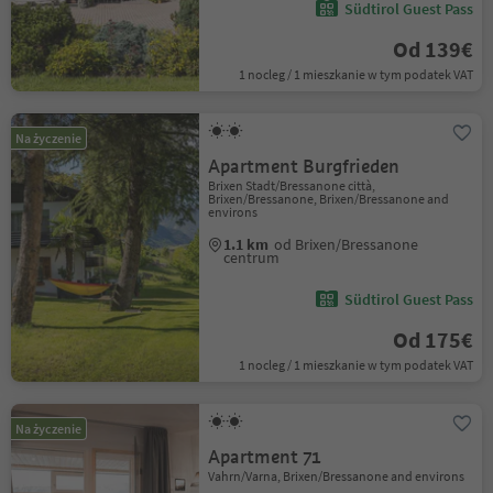
Südtirol Guest Pass
Od 139€
1 nocleg / 1 mieszkanie w tym podatek VAT
Na życzenie
Apartment Burgfrieden
Brixen Stadt/Bressanone città,
Brixen/Bressanone, Brixen/Bressanone and
environs
1.1 km
od Brixen/Bressanone
centrum
Südtirol Guest Pass
Od 175€
1 nocleg / 1 mieszkanie w tym podatek VAT
Na życzenie
Apartment 71
Vahrn/Varna, Brixen/Bressanone and environs