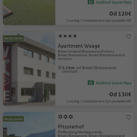
Südtirol Guest Pass
Od 120€
1 nocleg / 1 mieszkanie w tym podatek VAT
Na życzenie
Apartment Waage
Brixen Umland/Bressanone dintorni,
Brixen/Bressanone, Brixen/Bressanone and
environs
2.3 km
od Brixen/Bressanone
centrum
Südtirol Guest Pass
Od 130€
1 nocleg / 1 mieszkanie w tym podatek VAT
Na życzenie
Pitzolerhof
Pfeffersberg/Monteponente,
Brixen/Bressanone, Brixen/Bressanone and