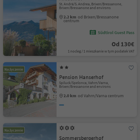
St. Andrä/S. Andrea, Brixen/Bressanone,
Brixen/Bressanone and environs
2.2 km
od Brixen/Bressanone
centrum
Südtirol Guest Pass
Od 130€
1 nocleg / 1 mieszkanie w tym podatek VAT
Na życzenie
Pension Hanserhof
Spiluck/Spelonca, Vahrn/Varna,
Brixen/Bressanone and environs
2.0 km
od Vahrn/Varna centrum
Na życzenie
Sommersbergerhof