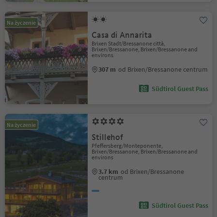
Na życzenie
Casa di Annarita
Brixen Stadt/Bressanone città,
Brixen/Bressanone, Brixen/Bressanone and
environs
307 m
od Brixen/Bressanone centrum
Südtirol Guest Pass
Na życzenie
Stillehof
Pfeffersberg/Monteponente,
Brixen/Bressanone, Brixen/Bressanone and
environs
3.7 km
od Brixen/Bressanone
centrum
Südtirol Guest Pass