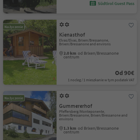
Südtirol Guest Pass
Na życzenie
Kienasthof
Elvas/Elvas, Brixen/Bressanone,
Brixen/Bressanone and environs
2.0 km
od Brixen/Bressanone
centrum
Od 90€
1 nocleg / 1 mieszkanie w tym podatek VAT
Na życzenie
Gummererhof
Pfeffersberg/Monteponente,
Brixen/Bressanone, Brixen/Bressanone and
environs
1.3 km
od Brixen/Bressanone
centrum