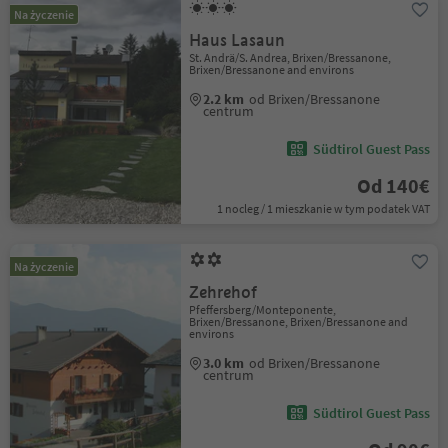
Na życzenie
Haus Lasaun
St. Andrä/S. Andrea, Brixen/Bressanone,
Brixen/Bressanone and environs
2.2 km
od Brixen/Bressanone
centrum
Südtirol Guest Pass
Od 140€
1 nocleg / 1 mieszkanie w tym podatek VAT
Na życzenie
Zehrehof
Pfeffersberg/Monteponente,
Brixen/Bressanone, Brixen/Bressanone and
environs
3.0 km
od Brixen/Bressanone
centrum
Südtirol Guest Pass