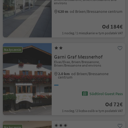
environs
620 m
od Brixen/Bressanone centrum
Od 184€
1 nocleg / 1 mieszkanie w tym podatek VAT
Na życzenie
Garni Graf Messnerhof
Elvas/Elvas, Brixen/Bressanone,
Brixen/Bressanone and environs
2.0 km
od Brixen/Bressanone
centrum
Südtirol Guest Pass
Od 72€
1 nocleg / 2 liczba osób w tym podatek VAT
Na życzenie