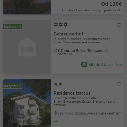
Od 120€
1 nocleg / 1 mieszkanie w tym podatek VAT
Na życzenie
Gebreitnerhof
St. Andrä/S. Andrea, Brixen/Bressanone,
Brixen/Bressanone and environs
1.7 km
od Brixen/Bressanone
centrum
Südtirol Guest Pass
Na życzenie
Residence Isarcus
Brixen Stadt/Bressanone città,
Brixen/Bressanone, Brixen/Bressanone and
environs
583 m
od Brixen/Bressanone centrum