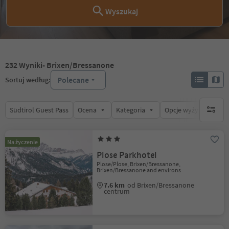
Wyszukaj
232
Wyniki
- Brixen/Bressanone
Polecane
Sortuj według:
Südtirol Guest Pass
Ocena
Kategoria
Opcje wyżywienia
brak ak
Na życzenie
Plose Parkhotel
Plose/Plose, Brixen/Bressanone,
Brixen/Bressanone and environs
7.6 km
od Brixen/Bressanone
centrum