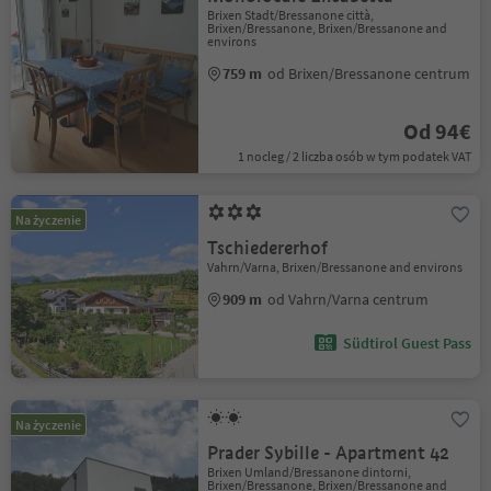
Brixen Stadt/Bressanone città,
Brixen/Bressanone, Brixen/Bressanone and
environs
759 m
od Brixen/Bressanone centrum
Od 94€
1 nocleg / 2 liczba osób w tym podatek VAT
Na życzenie
Tschiedererhof
Vahrn/Varna, Brixen/Bressanone and environs
909 m
od Vahrn/Varna centrum
Südtirol Guest Pass
Na życzenie
Prader Sybille - Apartment 42
Brixen Umland/Bressanone dintorni,
Brixen/Bressanone, Brixen/Bressanone and