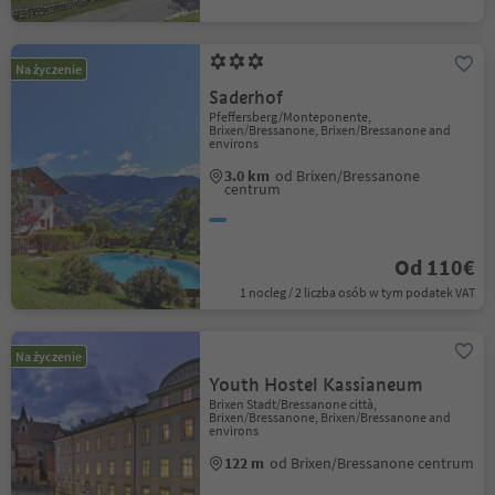
Na życzenie
Saderhof
Pfeffersberg/Monteponente,
Brixen/Bressanone, Brixen/Bressanone and
environs
3.0 km
od Brixen/Bressanone
centrum
Od 110€
1 nocleg / 2 liczba osób w tym podatek VAT
Na życzenie
Youth Hostel Kassianeum
Brixen Stadt/Bressanone città,
Brixen/Bressanone, Brixen/Bressanone and
environs
122 m
od Brixen/Bressanone centrum