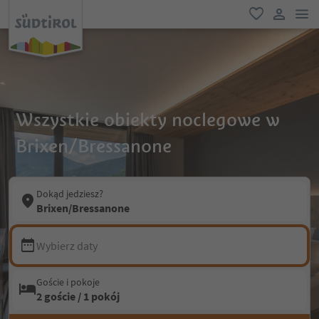
lin
ulubione
link uży
Wszystkie obiekty noclegowe w
Brixen/Bressanone
Dokąd jedziesz?
Brixen/Bressanone
Wybierz daty
Goście i pokoje
2 goście / 1 pokój