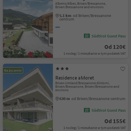
Albeins/Albes, Brixen/Bressanone,
Brixen/Bressanone and environs
5.1 km
od Brixen/Bressanone
centrum
Südtirol Guest Pass
Od 120€
1 nocleg / 1 mieszkanie w tym podatek VAT
Na życzenie
Residence aMoret
Brixen Umland/Bressanone dintorni,
Brixen/Bressanone, Brixen/Bressanone and
environs
630 m
od Brixen/Bressanone centrum
Südtirol Guest Pass
Od 155€
1 nocleg / 1 mieszkanie w tym podatek VAT