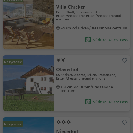
Villa Chicken
Brixen Stadt/Bressanone città,
Brixen/Bressanone, Brixen/Bressanone and
environs
540 m
od Brixen/Bressanone centrum
Südtirol Guest Pass
Na życzenie
Obererhof
St. Andrä/S. Andrea, Brixen/Bressanone,
Brixen/Bressanone and environs
3.8 km
od Brixen/Bressanone
centrum
Südtirol Guest Pass
Na życzenie
Niederhof