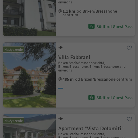
environs
1.1 km
od Brixen/Bressanone
centrum
Südtirol Guest Pass
Na życzenie
Villa Fabbrani
Brixen Stadt/Bressanone città,
Brixen/Bressanone, Brixen/Bressanone and
environs
485 m
od Brixen/Bressanone centrum
Südtirol Guest Pass
Na życzenie
Apartment "Vista Dolomiti"
Brixen Stadt/Bressanone città,
Brixen/Bressanone, Brixen/Bressanone and