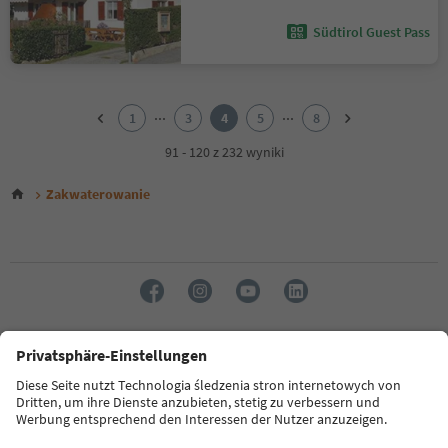
Südtirol Guest Pass
1
2
...
...
1
3
4
5
8
3
4
91 - 120 z 232 wyniki
5
6
Zakwaterowanie
7
8
Język: Polski
FAQ
Dane kontaktowe
Naciśnij
MICE
Polityka prywatności
Regulamin
Stopka redakcyjna
Polityka plików cookie