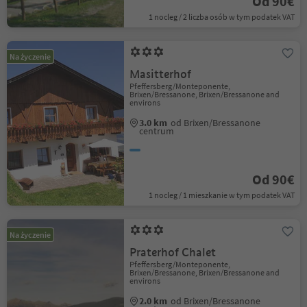
Od 90€
1 nocleg / 2 liczba osób w tym podatek VAT
Na życzenie
Masitterhof
Pfeffersberg/Monteponente,
Brixen/Bressanone, Brixen/Bressanone and
environs
3.0 km
od Brixen/Bressanone
centrum
Od 90€
1 nocleg / 1 mieszkanie w tym podatek VAT
Na życzenie
Praterhof Chalet
Pfeffersberg/Monteponente,
Brixen/Bressanone, Brixen/Bressanone and
environs
2.0 km
od Brixen/Bressanone