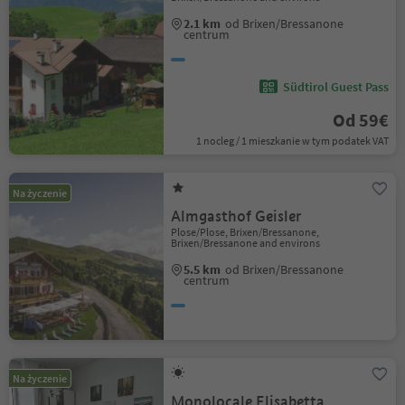
2.1 km
od Brixen/Bressanone
centrum
Südtirol Guest Pass
Od 59€
1 nocleg / 1 mieszkanie w tym podatek VAT
Na życzenie
Almgasthof Geisler
Plose/Plose, Brixen/Bressanone,
Brixen/Bressanone and environs
5.5 km
od Brixen/Bressanone
centrum
Na życzenie
Monolocale Elisabetta