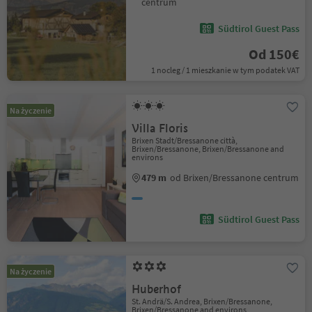
centrum
Südtirol Guest Pass
Od 150€
1 nocleg / 1 mieszkanie w tym podatek VAT
Na życzenie
Villa Floris
Brixen Stadt/Bressanone città,
Brixen/Bressanone, Brixen/Bressanone and
environs
479 m
od Brixen/Bressanone centrum
Südtirol Guest Pass
Na życzenie
Huberhof
St. Andrä/S. Andrea, Brixen/Bressanone,
Brixen/Bressanone and environs