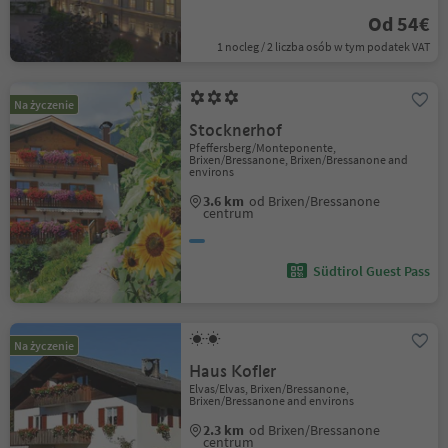
Od 54€
1 nocleg / 2 liczba osób w tym podatek VAT
Na życzenie
Stocknerhof
Pfeffersberg/Monteponente,
Brixen/Bressanone, Brixen/Bressanone and
environs
3.6 km
od Brixen/Bressanone
centrum
Südtirol Guest Pass
Na życzenie
Haus Kofler
Elvas/Elvas, Brixen/Bressanone,
Brixen/Bressanone and environs
2.3 km
od Brixen/Bressanone
centrum