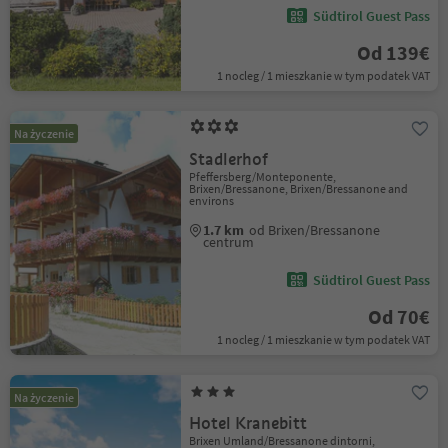
Südtirol Guest Pass
Od 139€
1 nocleg / 1 mieszkanie w tym podatek VAT
Na życzenie
Stadlerhof
Pfeffersberg/Monteponente,
Brixen/Bressanone, Brixen/Bressanone and
environs
1.7 km
od Brixen/Bressanone
centrum
Südtirol Guest Pass
Od 70€
1 nocleg / 1 mieszkanie w tym podatek VAT
Na życzenie
Hotel Kranebitt
Brixen Umland/Bressanone dintorni,