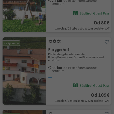
2.2 km
od Brixen/Bressanone
centrum
Südtirol Guest Pass
Od 80€
1 nocleg / 2 liczba osób w tym podatek VAT
Na życzenie
Furggerhof
Pfeffersberg/Monteponente,
Brixen/Bressanone, Brixen/Bressanone and
environs
3.6 km
od Brixen/Bressanone
centrum
Südtirol Guest Pass
Od 109€
1 nocleg / 1 mieszkanie w tym podatek VAT