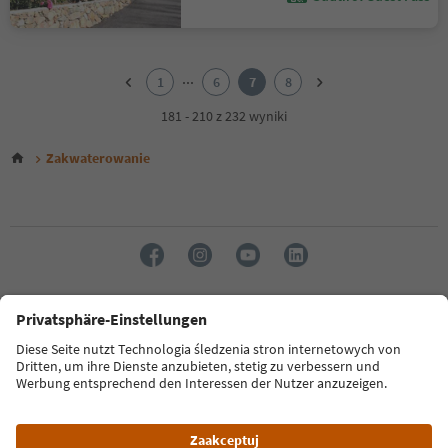
1
2
...
1
6
7
8
3
4
181 - 210 z 232 wyniki
5
6
Zakwaterowanie
7
8
Język: Polski
FAQ
Dane kontaktowe
Naciśnij
MICE
Polityka prywatności
Regulamin
Stopka redakcyjna
Polityka plików cookie
O nas
Ułatwieniach dostępu
South Tyrol B2B