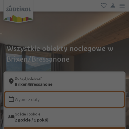
lin
ulubione
link uży
Wszystkie obiekty noclegowe w
Brixen/Bressanone
Dokąd jedziesz?
Brixen/Bressanone
Wybierz daty
Goście i pokoje
2 goście / 1 pokój