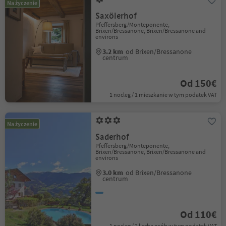
Na życzenie
Saxölerhof
Pfeffersberg/Monteponente,
Brixen/Bressanone, Brixen/Bressanone and
environs
3.2 km
od Brixen/Bressanone
centrum
Od 150€
1 nocleg / 1 mieszkanie w tym podatek VAT
Na życzenie
Saderhof
Pfeffersberg/Monteponente,
Brixen/Bressanone, Brixen/Bressanone and
environs
3.0 km
od Brixen/Bressanone
centrum
Od 110€
1 nocleg / 2 liczba osób w tym podatek VAT