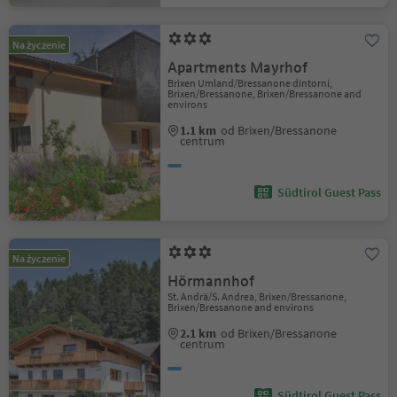
Na życzenie
Apartments Mayrhof
Brixen Umland/Bressanone dintorni,
Brixen/Bressanone, Brixen/Bressanone and
environs
1.1 km
od Brixen/Bressanone
centrum
Südtirol Guest Pass
Na życzenie
Hörmannhof
St. Andrä/S. Andrea, Brixen/Bressanone,
Brixen/Bressanone and environs
2.1 km
od Brixen/Bressanone
centrum
Südtirol Guest Pass