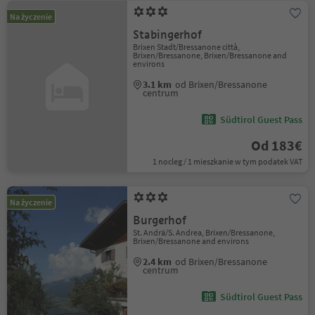
Na życzenie
Stabingerhof
Brixen Stadt/Bressanone città,
Brixen/Bressanone, Brixen/Bressanone and
environs
3.1 km
od Brixen/Bressanone
centrum
Südtirol Guest Pass
Od 183€
1 nocleg / 1 mieszkanie w tym podatek VAT
Na życzenie
Burgerhof
St. Andrä/S. Andrea, Brixen/Bressanone,
Brixen/Bressanone and environs
2.4 km
od Brixen/Bressanone
centrum
Südtirol Guest Pass