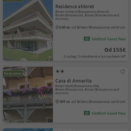
Residence aMoret
Brixen Umland/Bressanone dintorni,
Brixen/Bressanone, Brixen/Bressanone and
environs
630 m
od Brixen/Bressanone centrum
Südtirol Guest Pass
Od 155€
1 nocleg / 1 mieszkanie w tym podatek VAT
Na życzenie
Casa di Annarita
Brixen Stadt/Bressanone città,
Brixen/Bressanone, Brixen/Bressanone and
environs
307 m
od Brixen/Bressanone centrum
Südtirol Guest Pass