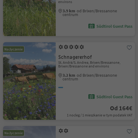
environs
3.9 km
od Brixen/Bressanone
centrum
Südtirol Guest Pass
Na życzenie
Schnagererhof
St. Andrä/S. Andrea, Brixen/Bressanone,
Brixen/Bressanone and environs
3.2 km
od Brixen/Bressanone
centrum
Südtirol Guest Pass
Od 164€
1 nocleg / 1 mieszkanie w tym podatek VAT
Na życzenie