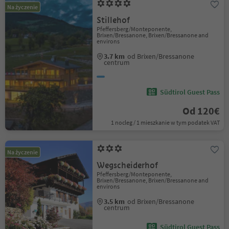
Na życzenie
Stillehof
Pfeffersberg/Monteponente,
Brixen/Bressanone, Brixen/Bressanone and
environs
3.7 km
od Brixen/Bressanone
centrum
Südtirol Guest Pass
Od 120€
1 nocleg / 1 mieszkanie w tym podatek VAT
Na życzenie
Wegscheiderhof
Pfeffersberg/Monteponente,
Brixen/Bressanone, Brixen/Bressanone and
environs
3.5 km
od Brixen/Bressanone
centrum
Südtirol Guest Pass