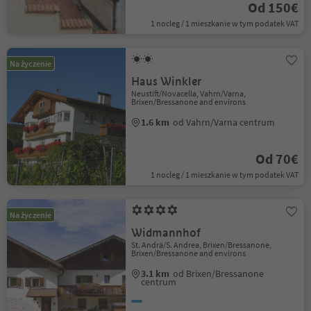
Od 150€
1 nocleg / 1 mieszkanie w tym podatek VAT
Na życzenie
Haus Winkler
Neustift/Novacella, Vahrn/Varna,
Brixen/Bressanone and environs
1.6 km
od Vahrn/Varna centrum
Od 70€
1 nocleg / 1 mieszkanie w tym podatek VAT
Na życzenie
Widmannhof
St. Andrä/S. Andrea, Brixen/Bressanone,
Brixen/Bressanone and environs
3.1 km
od Brixen/Bressanone
centrum