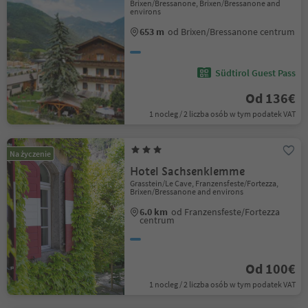
Brixen/Bressanone, Brixen/Bressanone and
environs
653 m
od Brixen/Bressanone centrum
Südtirol Guest Pass
Od 136€
1 nocleg / 2 liczba osób w tym podatek VAT
Na życzenie
Hotel Sachsenklemme
Grasstein/Le Cave, Franzensfeste/Fortezza,
Brixen/Bressanone and environs
6.0 km
od Franzensfeste/Fortezza
centrum
Od 100€
1 nocleg / 2 liczba osób w tym podatek VAT