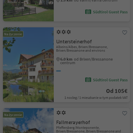
1.5 km
od Vahrn/Varna centrum
Südtirol Guest Pass
Na życzenie
Untersteinerhof
Albeins/Albes, Brixen/Bressanone,
Brixen/Bressanone and environs
6.0 km
od Brixen/Bressanone
centrum
Südtirol Guest Pass
Od 105€
1 nocleg / 1 mieszkanie w tym podatek VAT
Na życzenie
Fallmerayerhof
Pfeffersberg/Monteponente,
Brixen/Bressanone, Brixen/Bressanone and