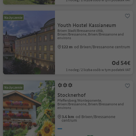
Na życzenie
Youth Hostel Kassianeum
Brixen Stadt/Bressanone città,
Brixen/Bressanone, Brixen/Bressanone and
environs
122 m
od Brixen/Bressanone centrum
Od 54€
1 nocleg / 2 liczba osób w tym podatek VAT
Na życzenie
Stocknerhof
Pfeffersberg/Monteponente,
Brixen/Bressanone, Brixen/Bressanone and
environs
3.6 km
od Brixen/Bressanone
centrum