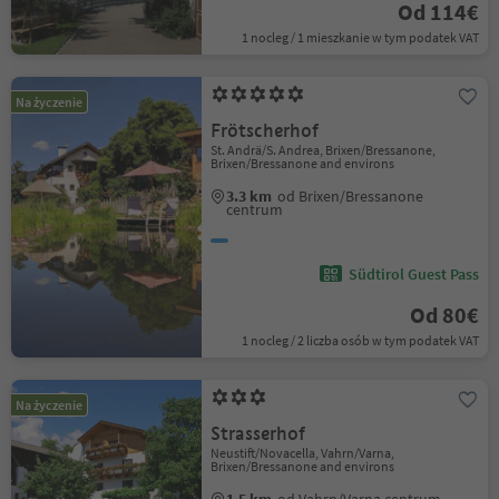
Od 114€
1 nocleg / 1 mieszkanie w tym podatek VAT
Na życzenie
Frötscherhof
St. Andrä/S. Andrea, Brixen/Bressanone,
Brixen/Bressanone and environs
3.3 km
od Brixen/Bressanone
centrum
Südtirol Guest Pass
Od 80€
1 nocleg / 2 liczba osób w tym podatek VAT
Na życzenie
Strasserhof
Neustift/Novacella, Vahrn/Varna,
Brixen/Bressanone and environs