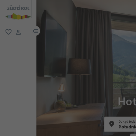
link menu
ulubione
link użytkownika
Hot
Dokąd jedz