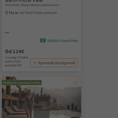
Garni-Hotel Paler
Tirol/Tirolo, Meran/Merano and environs
761 m
od Tirol/Tirolo centrum
Südtirol Guest Pass
Od 124€
1 nocleg / 2 liczba
osób w tym
Sprawdź dostępność
podatek VAT
Możliwość rezerwacji online