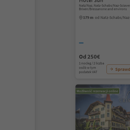
Hotel Sun
Natz/Naz, Natz-Schabs/Naz-Sciaves
Brixen/Bressanone and environs
179 m
od Natz-Schabs/Naz
Od 250€
1 nocleg / 2 liczba
osób w tym
Sprawd
podatek VAT
Możliwość rezerwacji online