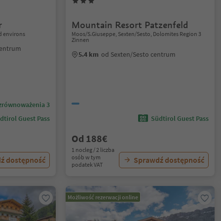
r
Mountain Resort Patzenfeld
 environs
Moos/S.Giuseppe, Sexten/Sesto, Dolomites Region 3
Zinnen
centrum
5.4 km
od Sexten/Sesto centrum
zrównoważenia 3
dtirol Guest Pass
Südtirol Guest Pass
Od 188€
1 nocleg / 2 liczba
osób w tym
ź dostępność
Sprawdź dostępność
podatek VAT
Możliwość rezerwacji online