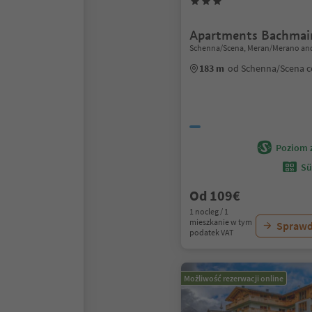
Apartments Bachmai
Schenna/Scena, Meran/Merano and
183 m
od Schenna/Scena 
Poziom 
Sü
Od 109€
1 nocleg / 1
mieszkanie w tym
Sprawd
podatek VAT
Możliwość rezerwacji online