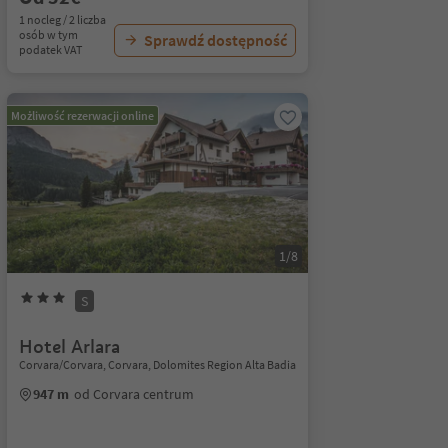
1 nocleg / 2 liczba
osób w tym
Sprawdź dostępność
podatek VAT
Możliwość rezerwacji online
1/8
S
Hotel Arlara
Corvara/Corvara, Corvara, Dolomites Region Alta Badia
947 m
od Corvara centrum