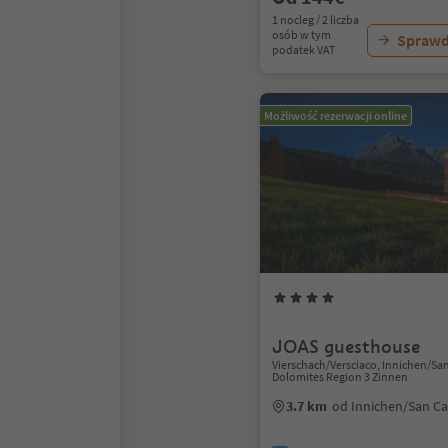
1 nocleg / 2 liczba
osób w tym
Sprawd
podatek VAT
Możliwość rezerwacji online
JOAS guesthouse
Vierschach/Versciaco, Innichen/Sa
Dolomites Region 3 Zinnen
3.7 km
od Innichen/San C