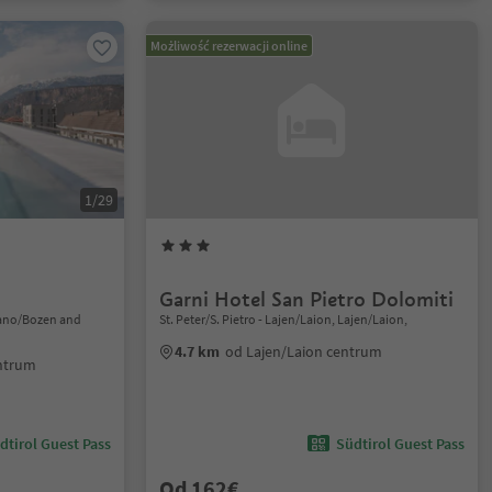
Możliwość rezerwacji online
1/29
Garni Hotel San Pietro Dolomiti
lzano/Bozen and
St. Peter/S. Pietro - Lajen/Laion, Lajen/Laion,
4.7 km
od Lajen/Laion centrum
entrum
dtirol Guest Pass
Südtirol Guest Pass
Od 162€