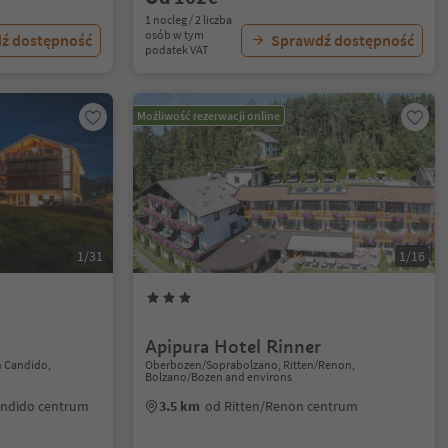
1 nocleg / 2 liczba
osób w tym
ź dostępność
Sprawdź dostępność
podatek VAT
Możliwość rezerwacji online
1/31
1/16
Apipura Hotel Rinner
n Candido,
Oberbozen/Soprabolzano, Ritten/Renon,
Bolzano/Bozen and environs
andido centrum
3.5 km
od Ritten/Renon centrum