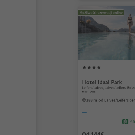
Możliwość rezerwacji online
Hotel Ideal Park
Leifers/Laives, Laives/Leifers, Bo
environs
388 m
od Laives/Leifers c
Sü
Od 144€