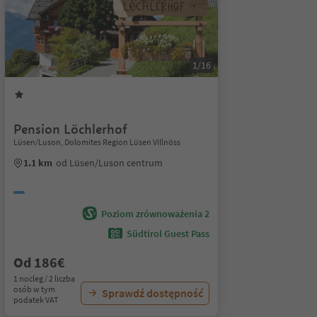
1/16
Pension Löchlerhof
Lüsen/Luson, Dolomites Region Lüsen Villnöss
1.1 km
od Lüsen/Luson centrum
Poziom zrównoważenia 2
Südtirol Guest Pass
Od 186€
1 nocleg / 2 liczba
osób w tym
Sprawdź dostępność
podatek VAT