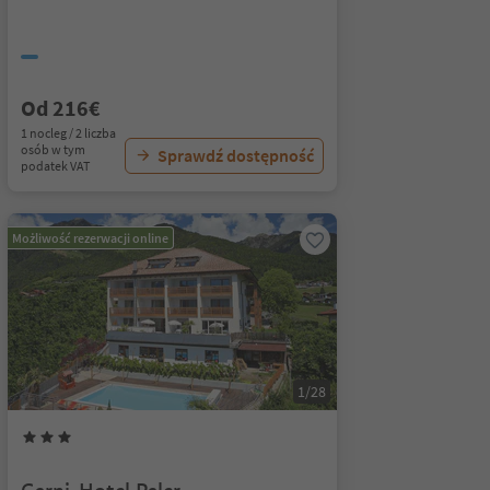
Od 216€
1 nocleg / 2 liczba
osób w tym
Sprawdź dostępność
podatek VAT
Możliwość rezerwacji online
1/28