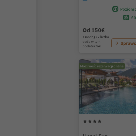
Poziom 
Sü
Od 150€
1 nocleg / 2 liczba
osób w tym
Sprawd
podatek VAT
Możliwość rezerwacji online