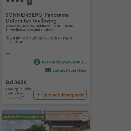
S
SONNENBERG-Panorama
Dolomites Wellbeing
Meransen/Maranza, Mühlbach/Rio di Pusteria,
Brixen/Bressanone and environs
2.4 km
od Mühlbach/Rio di Pusteria
centrum
Poziom zrównoważenia 3
Südtirol Guest Pass
Od 360€
1 nocleg / 2 liczba
osób w tym
Sprawdź dostępność
podatek VAT
Możliwość rezerwacji online