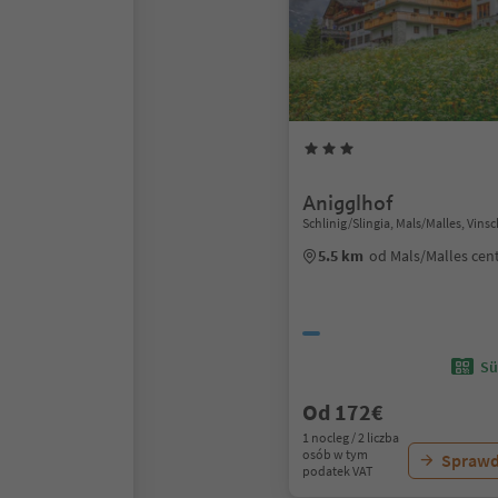
Anigglhof
Schlinig/Slingia, Mals/Malles, Vin
5.5 km
od Mals/Malles ce
Sü
Od 172€
1 nocleg / 2 liczba
osób w tym
Sprawd
podatek VAT