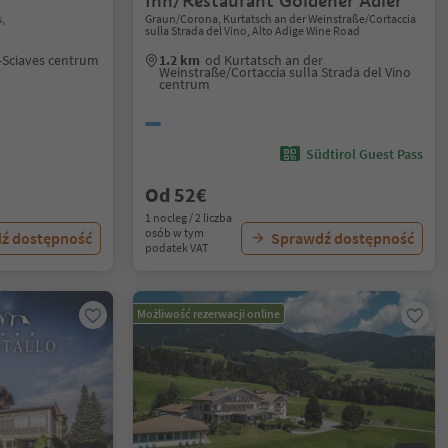
Inn/Restaurant Goldener Adler
,
Graun/Corona, Kurtatsch an der Weinstraße/Cortaccia
sulla Strada del Vino, Alto Adige Wine Road
-Sciaves centrum
1.2 km
od Kurtatsch an der
Weinstraße/Cortaccia sulla Strada del Vino
centrum
Südtirol Guest Pass
Od 52€
1 nocleg / 2 liczba
osób w tym
ź dostępność
Sprawdź dostępność
podatek VAT
Możliwość rezerwacji online