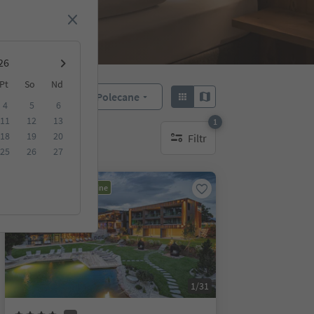
Pt
So
Nd
Polecane
Sortuj według:
4
5
6
11
12
13
1
18
19
20
Filtr
1 aktywny filtr
25
26
27
Możliwość rezerwacji online
1/31