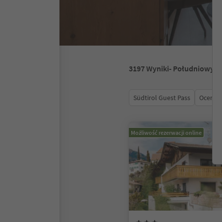
3197
Wyniki
- Południowy T
Südtirol Guest Pass
Ocena
Możliwość rezerwacji online