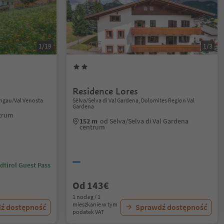
1/19
1/3
Residence Lores
schgau/Val Venosta
Sëlva/Selva di Val Gardena, Dolomites Region Val
Gardena
ntrum
152 m
od Sëlva/Selva di Val Gardena
centrum
dtirol Guest Pass
Od 143€
1 nocleg / 1
mieszkanie w tym
ź dostępność
Sprawdź dostępność
podatek VAT