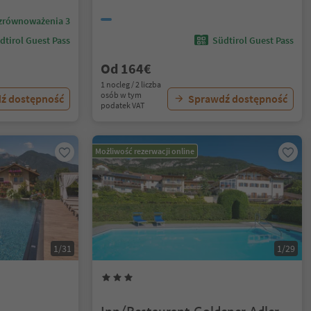
zrównoważenia 3
dtirol Guest Pass
Südtirol Guest Pass
Od 164€
1 nocleg / 2 liczba
osób w tym
ź dostępność
Sprawdź dostępność
podatek VAT
Możliwość rezerwacji online
1/31
1/29