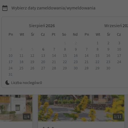
Wybierz daty zameldowania/wymeldowania
Sierpień
Wrzesień
Pn
Wt
Śr
Cz
Pt
So
Nd
Pn
Wt
Śr
Cz
yrol
1
2
1
2
3
3
4
5
6
7
8
9
7
8
9
10
10
11
12
13
14
15
16
14
15
16
17
Kategoria
Opcje wyżywienia
Ekologiczne zakwaterowanie
17
18
19
20
21
22
23
21
22
23
24
24
25
26
27
28
29
30
28
29
30
31
Możliwość rezerwacji online
Liczba noclegów:
0
1/4
1/11